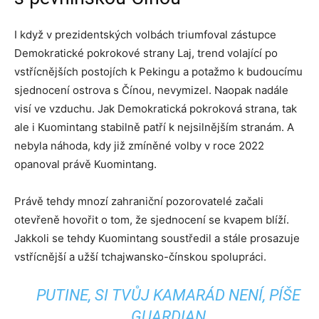
I když v prezidentských volbách triumfoval zástupce
Demokratické pokrokové strany Laj, trend volající po
vstřícnějších postojích k Pekingu a potažmo k budoucímu
sjednocení ostrova s Čínou, nevymizel. Naopak nadále
visí ve vzduchu. Jak Demokratická pokroková strana, tak
ale i Kuomintang stabilně patří k nejsilnějším stranám. A
nebyla náhoda, kdy již zmíněné volby v roce 2022
opanoval právě Kuomintang.
Právě tehdy mnozí zahraniční pozorovatelé začali
otevřeně hovořit o tom, že sjednocení se kvapem blíží.
Jakkoli se tehdy Kuomintang soustředil a stále prosazuje
vstřícnější a užší tchajwansko-čínskou spolupráci.
PUTINE, SI TVŮJ KAMARÁD NENÍ, PÍŠE
GUARDIAN