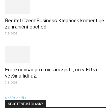
Ředitel CzechBusiness Klepáček komentuje
zahraniční obchod
7. 8. 2026
Eurokomisař pro migraci zjistil, co v EU ví
většina lidí už...
7. 8. 2026
Načíst další
NEJČTENĚJŠÍ ČLÁNKY