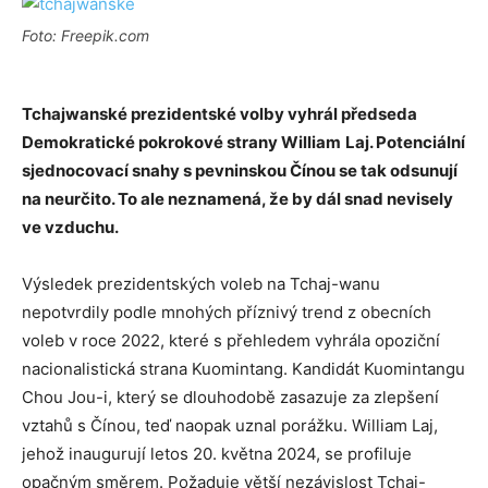
Foto: Freepik.com
Tchajwanské prezidentské volby vyhrál předseda
Demokratické pokrokové strany William
Laj
. Po
tenci
á
ln
í
sjednocovac
í
snahy s pevninskou Č
í
nou
se tak odsunují
na neurčito. To ale neznamená, že by dál snad nevisely
ve vzduchu.
Výsledek prezidentských voleb na Tchaj-wanu
nepotvrdily podle mnohých příznivý trend z obecních
voleb v roce 2022, které s přehledem vyhrála opoziční
nacionalistická strana Kuomintang. Kandidát Kuomintangu
Chou Jou-i, který se dlouhodobě zasazuje za zlepšení
vztahů s Čínou, teď naopak uznal porážku. William Laj,
jehož inaugurují letos 20. května 2024, se profiluje
opačným směrem. Požaduje větší nezávislost Tchaj-