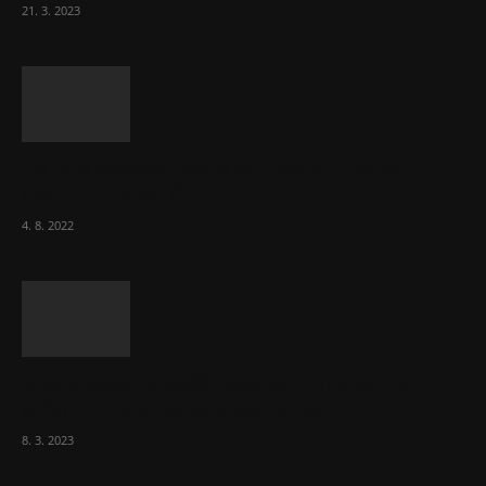
21. 3. 2023
Za místenkové peklo ve vlacích mohou
cestující, tvrdí ČD
4. 8. 2022
Vláda zvažuje vyšší zdanění chudých a
střední třídy. Bohaté nechá být
8. 3. 2023