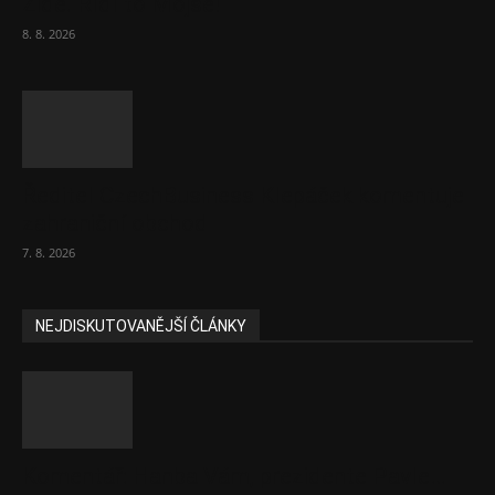
Židé. Řídí to Mojše!
8. 8. 2026
Ředitel CzechBusiness Klepáček komentuje
zahraniční obchod
7. 8. 2026
NEJDISKUTOVANĚJŠÍ ČLÁNKY
Komentář: Hanba Vám, prezidente Pavle…