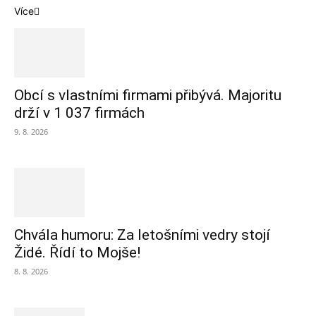
Více
Obcí s vlastními firmami přibývá. Majoritu
drží v 1 037 firmách
9. 8. 2026
Chvála humoru: Za letošními vedry stojí
Židé. Řídí to Mojše!
8. 8. 2026