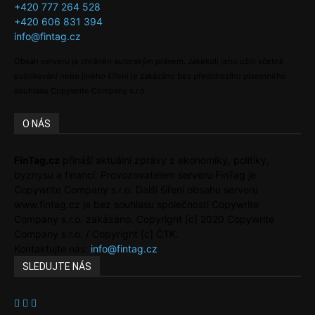
+420 777 264 528
+420 606 831 394
info@fintag.cz
Obsah serveru je chráněn autorským právem. Jakékoli jeho užití včetně
publikování nebo jiného šíření je zakázáno bez předchozího písemného
souhlasu Copywrite Company s.r.o.
O NÁS
FinTag.cz
přináší aktuální zprávy z ekonomiky, politiky,
byznysu a financí. Provozovatelem serveru FinTag je
Copywrite Company s.r.o. Další šíření obsahu serveru
www.fintag.cz je bez souhlasu společnosti Copywrite
Company s.r.o. zakázáno. Copyright [c] 2020 Copywrite
Company s.r.o. / Copyright [c] ČTK.
Kontaktujte nás:
info@fintag.cz
SLEDUJTE NÁS