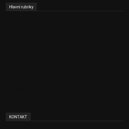
Hlavní rubriky
Aktuality
Ekonomika
Politika
EU
Podcasty
Finance
Byznys
Investice
Ke kávě a čaji
Adman´s Choice
KONTAKT