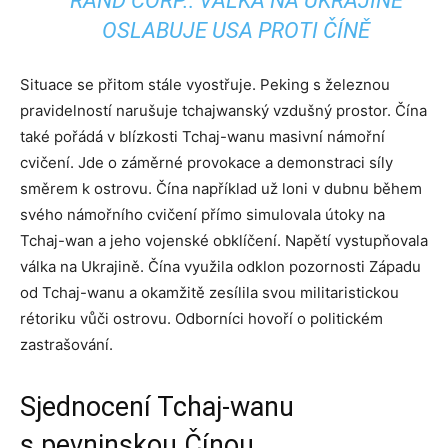
RAND CORP.: VÁLKA NA UKRAJINĚ
OSLABUJE USA PROTI ČÍNĚ
Situace se přitom stále vyostřuje. Peking s železnou
pravidelností narušuje tchajwanský vzdušný prostor. Čína
také pořádá v blízkosti Tchaj-wanu masivní námořní
cvičení. Jde o záměrné provokace a demonstraci síly
směrem k ostrovu. Čína například už loni v dubnu během
svého námořního cvičení přímo simulovala útoky na
Tchaj-wan a jeho vojenské obklíčení. Napětí vystupňovala
válka na Ukrajině. Čína využila odklon pozornosti Západu
od Tchaj-wanu a okamžitě zesílila svou militaristickou
rétoriku vůči ostrovu. Odborníci hovoří o politickém
zastrašování.
Sjednocení Tchaj-wanu
s pevninskou Čínou