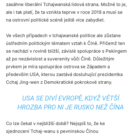
zasáhne liberální Tchajwanská lidová strana. Možné to je,
ale i tak platí, že ta vznikla teprve v roce 2019 a musí se
na ostrovní politické scéně ještě více zabydlet.
Ve všech případech v tchajwanské politice ale zůstane
ústředním politickým tématem vztah k Číně. Přičemž ten
se nachází v rovině bližší, závislé spolupráce s Pekingem
až po nezávislost a suverenity vůči Číně. Důležitým
prvkem je míra spolupráce ostrova se Západem a
především USA, kterou zastává dosluhující prezidentka
Cchaj Jing-wen z Demokratické pokrokové strany.
USA SE DIVÍ EVROPĚ, KDYŽ VĚTŠÍ
HROZBA PRO NI JE RUSKO NEŽ ČÍNA
Co lze čekat v nejbližší době? Nejspíš to, že ke
sjednocení Tchaj-wanu s pevninskou Čínou