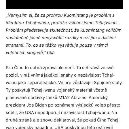
„Nemyslím si, že za prohrou Kuomintang je problém s
identitou Tchaj-wanu, protože všichni jsme Tchajwanci.
Problém představuje skutečnost, že Kuomintang voličům
dostatečně jasně nevysvětlil rozdíly mezi jím a dalšími
stranami. To, co se těžko vysvětluje pouze v rámci
volebních sloganů,“
říká.
Pro Čínu to dobrá zpráva ale není. Ta setrvává ve své
pozici, v níž vnímá jakékoli snahy o nezávislost Tchaj-
wanu jako separatistické. Ve hře zůstávají i Spojené státy.
Ty poskytují Tchaj-wanu vojenský materiál včetně
plánované dodávky tanků M1A2 Abrams. Americký
prezident Joe Biden po oznámení výsledků voleb přesto
sdělil, že USA nepodporují nezávislost Tchaj-wanu. Na
druhé straně ale znovu deklaroval, že pokud Čína Tchaj-
wan vojensky napadne, USA poskytnou této ostrovní