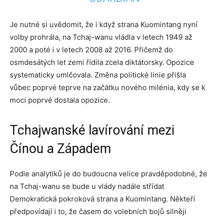
Je nutné si uvědomit, že i když strana Kuomintang nyní
volby prohrála, na Tchaj-wanu vládla v letech 1949 až
2000 a poté i v letech 2008 až 2016. Přičemž do
osmdesátých let zemi řídila zcela diktátorsky. Opozice
systematicky umlčovala. Změna politické linie přišla
vůbec poprvé teprve na začátku nového milénia, kdy se k
moci poprvé dostala opozice.
Tchajwanské lavírování mezi
Čínou a Západem
Podle analytiků je do budoucna velice pravděpodobné, že
na Tchaj-wanu se bude u vlády nadále střídat
Demokratická pokroková strana a Kuomintang. Někteří
předpovídají i to, že časem do volebních bojů silněji