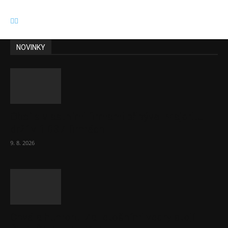
NOVINKY
Obcí s vlastními firmami přibývá. Majoritu
drží v 1 037 firmách
9. 8. 2026
Chvála humoru: Za letošními vedry stojí