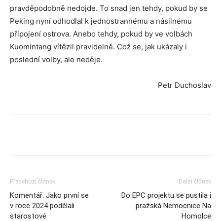
pravděpodobně nedojde. To snad jen tehdy, pokud by se
Peking nyní odhodlal k jednostrannému a násilnému
připojení ostrova. Anebo tehdy, pokud by ve volbách
Kuomintang vítězil pravidelně. Což se, jak ukázaly i
poslední volby, ale neděje.
Petr Duchoslav
Předchozí článek
Další článek
Komentář: Jako první se
Do EPC projektu se pustila i
v roce 2024 podělali
pražská Nemocnice Na
starostové
Homolce