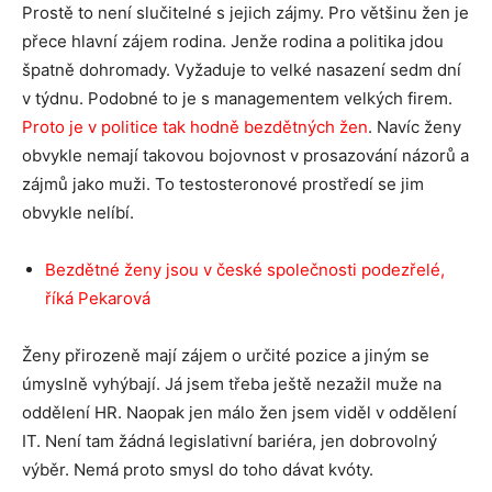
Prostě to není slučitelné s jejich zájmy. Pro většinu žen je
přece hlavní zájem rodina. Jenže rodina a politika jdou
špatně dohromady. Vyžaduje to velké nasazení sedm dní
v týdnu. Podobné to je s managementem velkých firem.
Proto je v politice tak hodně bezdětných žen
. Navíc ženy
obvykle nemají takovou bojovnost v prosazování názorů a
zájmů jako muži. To testosteronové prostředí se jim
obvykle nelíbí.
Bezdětné ženy jsou v české společnosti podezřelé,
říká Pekarová
Ženy přirozeně mají zájem o určité pozice a jiným se
úmyslně vyhýbají. Já jsem třeba ještě nezažil muže na
oddělení HR. Naopak jen málo žen jsem viděl v oddělení
IT. Není tam žádná legislativní bariéra, jen dobrovolný
výběr. Nemá proto smysl do toho dávat kvóty.