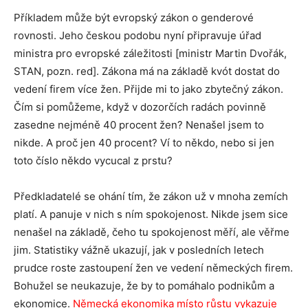
Příkladem může být evropský zákon o genderové
rovnosti. Jeho českou podobu nyní připravuje úřad
ministra pro evropské záležitosti [ministr Martin Dvořák,
STAN, pozn. red]. Zákona má na základě kvót dostat do
vedení firem více žen. Přijde mi to jako zbytečný zákon.
Čím si pomůžeme, když v dozorčích radách povinně
zasedne nejméně 40 procent žen? Nenašel jsem to
nikde. A proč jen 40 procent? Ví to někdo, nebo si jen
toto číslo někdo vycucal z prstu?
Předkladatelé se ohání tím, že zákon už v mnoha zemích
platí. A panuje v nich s ním spokojenost. Nikde jsem sice
nenašel na základě, čeho tu spokojenost měří, ale věřme
jim. Statistiky vážně ukazují, jak v posledních letech
prudce roste zastoupení žen ve vedení německých firem.
Bohužel se neukazuje, že by to pomáhalo podnikům a
ekonomice.
Německá ekonomika místo růstu vykazuje