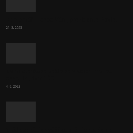
Komentář: Hanba Vám, prezidente Pavle…
21. 3. 2023
Za místenkové peklo ve vlacích mohou
cestující, tvrdí ČD
4. 8. 2022
Vláda zvažuje vyšší zdanění chudých a