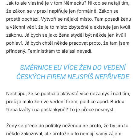
Jak to ale vlastně je v tom Německu? Nikdo se netají tím,
že zákon se v praxi naplňuje jen formálně. Zákon se
prostě obchází. Vytvoří se nějaké místo. Tam posadí ženu
a všichni vědí, že je to místo zbytečné a existuje jen kvůli
zákonu. Já bych se jako žena styděl být někde jen kvůli
pohlaví. Já bych chtěl někde pracovat proto, že tam jsem
přínosný. Feministkám to ale asi nevadí.
SMĚRNICE EU VÍCE ŽEN DO VEDENÍ
ČESKÝCH FIREM NEJSPÍŠ NEPŘIVEDE
Nechápu, že se politici a aktivisté více nezamyslí nad tím,
proč je málo žen ve vedení firem, politice apod. Budou
třeba kvóty i na poslankyně? To je přece nesmysl.
Ženy se přece do politiky neženou ne proto, že by jim to
někdo zakazoval, ale protože o to nemají samy zájem.