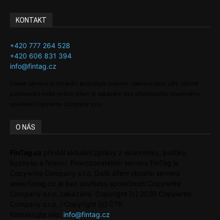
KONTAKT
+420 777 264 528
+420 606 831 394
info@fintag.cz
Obsah serveru je chráněn autorským právem. Jakékoli jeho užití včetně
publikování nebo jiného šíření je zakázáno bez předchozího písemného
souhlasu Copywrite Company s.r.o.
O NÁS
FinTag.cz
přináší aktuální zprávy z ekonomiky, politiky,
byznysu a financí. Provozovatelem serveru FinTag je
Copywrite Company s.r.o. Další šíření obsahu serveru
www.fintag.cz je bez souhlasu společnosti Copywrite
Company s.r.o. zakázáno. Copyright [c] 2020 Copywrite
Company s.r.o. / Copyright [c] ČTK.
Kontaktujte nás:
info@fintag.cz