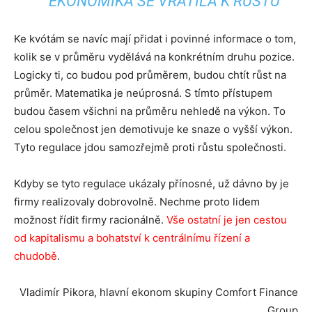
EKONOMIKA SE VRÁTILA K RŮSTU
Ke kvótám se navíc mají přidat i povinné informace o tom,
kolik se v průměru vydělává na konkrétním druhu pozice.
Logicky ti, co budou pod průměrem, budou chtít růst na
průměr. Matematika je neúprosná. S tímto přístupem
budou časem všichni na průměru nehledě na výkon. To
celou společnost jen demotivuje ke snaze o vyšší výkon.
Tyto regulace jdou samozřejmě proti růstu společnosti.
Kdyby se tyto regulace ukázaly přínosné, už dávno by je
firmy realizovaly dobrovolně. Nechme proto lidem
možnost řídit firmy racionálně.
Vše ostatní je jen cestou
od kapitalismu a bohatství k centrálnímu řízení a
chudobě
.
Vladimír Pikora, hlavní ekonom skupiny Comfort Finance
Group