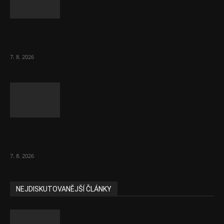
Ředitel CzechBusiness Klepáček komentuje
zahraniční obchod
7. 8. 2026
Eurokomisař pro migraci zjistil, co v EU ví
většina lidí už...
7. 8. 2026
NEJDISKUTOVANĚJŠÍ ČLÁNKY