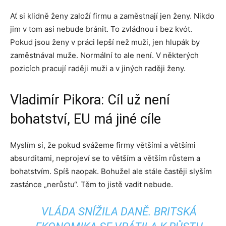
Ať si klidně ženy založí firmu a zaměstnají jen ženy. Nikdo
jim v tom asi nebude bránit. To zvládnou i bez kvót.
Pokud jsou ženy v práci lepší než muži, jen hlupák by
zaměstnával muže. Normální to ale není. V některých
pozicích pracují raději muži a v jiných raději ženy.
Vladimír Pikora: Cíl už není
bohatství, EU má jiné cíle
Myslím si, že pokud svážeme firmy většími a většími
absurditami, neprojeví se to větším a větším růstem a
bohatstvím. Spíš naopak. Bohužel ale stále častěji slyším
zastánce „nerůstu“. Těm to jistě vadit nebude.
VLÁDA SNÍŽILA DANĚ. BRITSKÁ