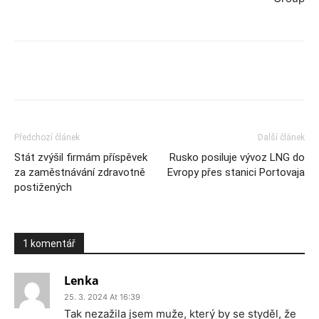
Předchozí článek
Další článek
Stát zvýšil firmám příspěvek
Rusko posiluje vývoz LNG do
za zaměstnávání zdravotně
Evropy přes stanici Portovaja
postižených
1 komentář
Lenka
25. 3. 2024 At 16:39
Tak nezažila jsem muže, který by se styděl, že