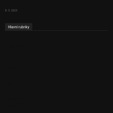
střední třídy. Bohaté nechá být
8. 3. 2023
Hlavní rubriky
Aktuality
Ekonomika
Politika
EU
Podcasty
Finance
Byznys
Investice
Ke kávě a čaji
Adman´s Choice