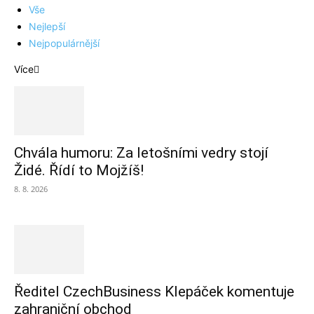
Vše
Nejlepší
Nejpopulárnější
Více
Chvála humoru: Za letošními vedry stojí
Židé. Řídí to Mojžíš!
8. 8. 2026
Ředitel CzechBusiness Klepáček komentuje
zahraniční obchod