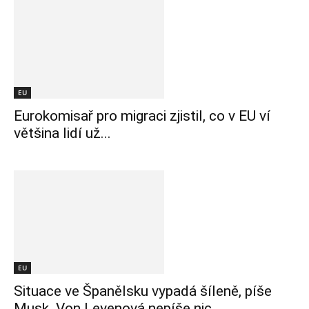
EU
Eurokomisař pro migraci zjistil, co v EU ví
většina lidí už...
EU
Situace ve Španělsku vypadá šíleně, píše
Musk. Von Leyenová nepíše nic