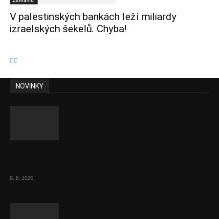
Zahraničí
V palestinských bankách leží miliardy
izraelských šekelů. Chyba!
NOVINKY
Chvála humoru: Za letošními vedry stojí
Židé. Řídí to Mojžíš!
8. 8. 2026