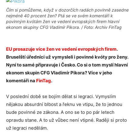
Čím si pomůžeme, když v dozorčích radách povinně zasedne
nejméně 40 procent žen? Ptá se ve svém komentáři k
povinným kvótám žen ve vedení evropských firem hlavní
ekonom skupiny CFG Vladimír Pikora. / Foto: Archiv FinTag
EU prosazuje více žen ve vedení evropských firem
.
Bruselští úředníci už vymysleli i povinné kvóty pro ženy.
Nyní to samé připravuje i Česko. Co si o tom myslí hlavní
ekonom skupin CFG Vladimír Pikora? Více v jeho
komentáři na
FinTag
.
V poslední době se bojím dělat si legraci. Vymyslím
nějakou absurdní blbost a řeknu ve vtipu, že to jednou
bude povinné ze zákona. A ono se to po pár letech
opravdu stane. A to už vůbec není vtipné. Raději si proto
už legraci nedělám.