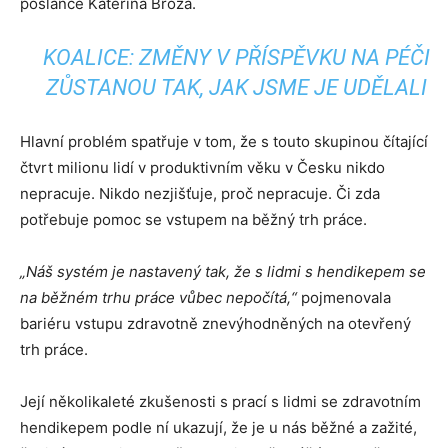
poslance Kateřina Broža.
KOALICE: ZMĚNY V PŘÍSPĚVKU NA PÉČI
ZŮSTANOU TAK, JAK JSME JE UDĚLALI
Hlavní problém spatřuje v tom, že s touto skupinou čítající
čtvrt milionu lidí v produktivním věku v Česku nikdo
nepracuje. Nikdo nezjišťuje, proč nepracuje. Či zda
potřebuje pomoc se vstupem na běžný trh práce.
„Náš systém je nastavený tak, že s lidmi s hendikepem se
na běžném trhu práce vůbec nepočítá,“
pojmenovala
bariéru vstupu zdravotně znevýhodněných na otevřený
trh práce.
Její několikaleté zkušenosti s prací s lidmi se zdravotním
hendikepem podle ní ukazují, že je u nás běžné a zažité,