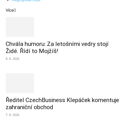
Více
Chvála humoru: Za letošními vedry stojí
Židé. Řídí to Mojžíš!
8. 8. 2026
Ředitel CzechBusiness Klepáček komentuje
zahraniční obchod
7. 8. 2026