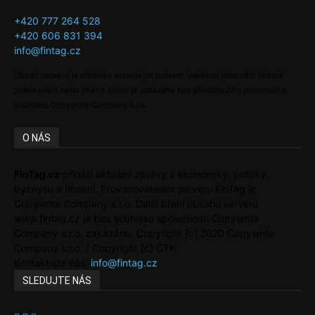
+420 777 264 528
+420 606 831 394
info@fintag.cz
Obsah serveru je chráněn autorským právem. Jakékoli jeho užití včetně
publikování nebo jiného šíření je zakázáno bez předchozího písemného
souhlasu Copywrite Company s.r.o.
O NÁS
FinTag.cz
přináší aktuální zprávy z ekonomiky, politiky,
byznysu a financí. Provozovatelem serveru FinTag je
Copywrite Company s.r.o. Další šíření obsahu serveru
www.fintag.cz je bez souhlasu společnosti Copywrite
Company s.r.o. zakázáno. Copyright [c] 2020 Copywrite
Company s.r.o. / Copyright [c] ČTK.
Kontaktujte nás:
info@fintag.cz
SLEDUJTE NÁS