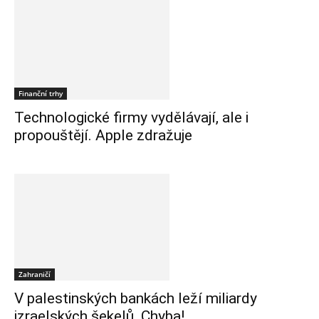
Finanční trhy
Technologické firmy vydělávají, ale i
propouštějí. Apple zdražuje
Zahraničí
V palestinských bankách leží miliardy
izraelských šekelů. Chyba!