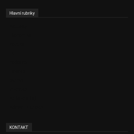
Hlavní rubriky
Aktuality
Ekonomika
Politika
EU
Podcasty
Finance
Byznys
Investice
Ke kávě a čaji
Adman´s Choice
KONTAKT