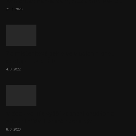
Komentář: Hanba Vám, prezidente Pavle…
21. 3. 2023
Za místenkové peklo ve vlacích mohou
cestující, tvrdí ČD
4. 8. 2022
Vláda zvažuje vyšší zdanění chudých a
střední třídy. Bohaté nechá být
8. 3. 2023