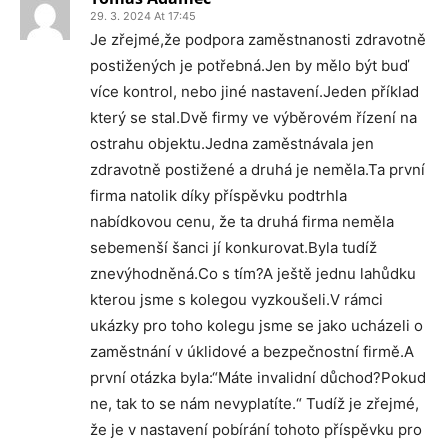
29. 3. 2024 At 17:45
Je zřejmé,že podpora zaměstnanosti zdravotně
postižených je potřebná.Jen by mělo být buď
více kontrol, nebo jiné nastavení.Jeden příklad
který se stal.Dvě firmy ve výběrovém řízení na
ostrahu objektu.Jedna zaměstnávala jen
zdravotně postižené a druhá je neměla.Ta první
firma natolik díky příspěvku podtrhla
nabídkovou cenu, že ta druhá firma neměla
sebemenší šanci jí konkurovat.Byla tudíž
znevýhodněná.Co s tím?A ještě jednu lahůdku
kterou jsme s kolegou vyzkoušeli.V rámci
ukázky pro toho kolegu jsme se jako ucházeli o
zaměstnání v úklidové a bezpečnostní firmě.A
první otázka byla:“Máte invalidní důchod?Pokud
ne, tak to se nám nevyplatíte.“ Tudíž je zřejmé,
že je v nastavení pobírání tohoto příspěvku pro