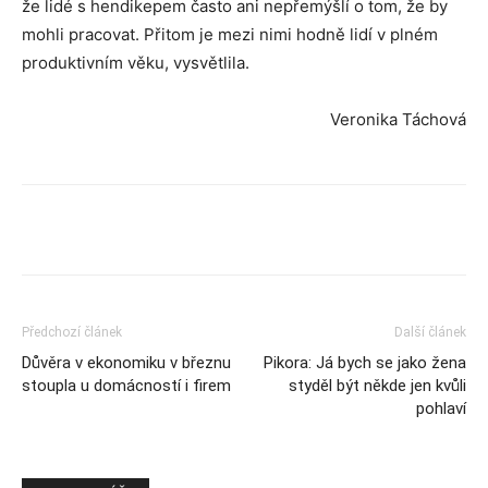
že lidé s hendikepem často ani nepřemýšlí o tom, že by
mohli pracovat. Přitom je mezi nimi hodně lidí v plném
produktivním věku, vysvětlila.
Veronika Táchová
Předchozí článek
Další článek
Důvěra v ekonomiku v březnu
Pikora: Já bych se jako žena
stoupla u domácností i firem
styděl být někde jen kvůli
pohlaví