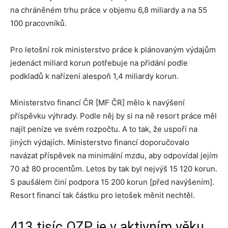
na chráněném trhu práce v objemu 6,8 miliardy a na 55
100 pracovníků.
Pro letošní rok ministerstvo práce k plánovaným výdajům
jedenáct miliard korun potřebuje na přidání podle
podkladů k nařízení alespoň 1,4 miliardy korun.
Ministerstvo financí ČR [MF ČR] mělo k navýšení
příspěvku výhrady. Podle něj by si na ně resort práce měl
najít peníze ve svém rozpočtu. A to tak, že uspoří na
jiných výdajích. Ministerstvo financí doporučovalo
navázat příspěvek na minimální mzdu, aby odpovídal jejím
70 až 80 procentům. Letos by tak byl nejvýš 15 120 korun.
S paušálem činí podpora 15 200 korun [před navýšením].
Resort financí tak částku pro letošek měnit nechtěl.
413 tisíc OZP je v aktivním věku,