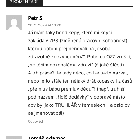
2 KOMENTÁŘE
Petr S.
26. 3. 2024 At 16:28
Já mám taky hendikepy, které mi kdysi
zakládaly ZPS (změněná pracovní schopnost),
kterou potom přejmenovali na „osoba
zdravotně znevýhodněná“. Poté, co OZZ zrušili,
„se těším dokonalému zdraví“ (ó jaké štěstí)
A trh práce? Je tady něco, co lze takto nazvat,
nebo je to stále jen nějaký drábkopaskvil z časů
„přemluv bábu přemluv dědu“? (např. truhlář
pod názvem „řidič dodávky“ v dopravě místo
aby byl jako TRUHLÁŘ v řemeslech – a dalo by
se jmenovat dál)
Odpověď
Tomáš Adamec