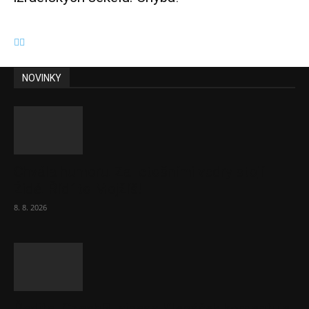
NOVINKY
Chvála humoru: Za letošními vedry stojí
Židé. Řídí to Mojžíš!
8. 8. 2026
Ředitel CzechBusiness Klepáček komentuje