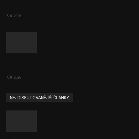
zahraniční obchod
7. 8. 2026
Eurokomisař pro migraci zjistil, co v EU ví
většina lidí už...
7. 8. 2026
NEJDISKUTOVANĚJŠÍ ČLÁNKY