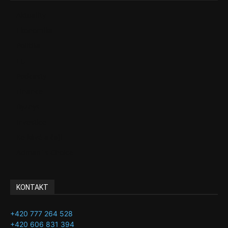
Aktuality
Ekonomika
Politika
EU
Podcasty
Finance
Byznys
Investice
Ke kávě a čaji
Adman´s Choice
KONTAKT
+420 777 264 528
+420 606 831 394