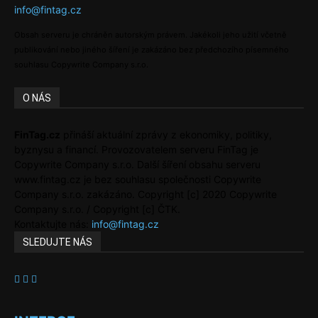
info@fintag.cz
Obsah serveru je chráněn autorským právem. Jakékoli jeho užití včetně
publikování nebo jiného šíření je zakázáno bez předchozího písemného
souhlasu Copywrite Company s.r.o.
O NÁS
FinTag.cz
přináší aktuální zprávy z ekonomiky, politiky,
byznysu a financí. Provozovatelem serveru FinTag je
Copywrite Company s.r.o. Další šíření obsahu serveru
www.fintag.cz je bez souhlasu společnosti Copywrite
Company s.r.o. zakázáno. Copyright [c] 2020 Copywrite
Company s.r.o. / Copyright [c] ČTK.
Kontaktujte nás:
info@fintag.cz
SLEDUJTE NÁS