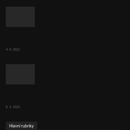
Za místenkové peklo ve vlacích mohou
cestující, tvrdí ČD
4. 8. 2022
Vláda zvažuje vyšší zdanění chudých a
střední třídy. Bohaté nechá být
8. 3. 2023
Hlavní rubriky