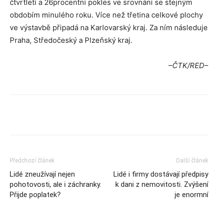
čtvrtletí a 26procentní pokles ve srovnání se stejným
obdobím minulého roku. Více než třetina celkové plochy
ve výstavbě připadá na Karlovarský kraj. Za ním následuje
Praha, Středočeský a Plzeňský kraj.
–ČTK/RED–
Předchozí článek
Další článek
Lidé zneužívají nejen
Lidé i firmy dostávají předpisy
pohotovosti, ale i záchranky.
k dani z nemovitosti. Zvýšení
Přijde poplatek?
je enormní