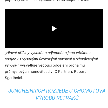
„Hlavní příčiny vysokého nájemného jsou většinou
spojeny s vysokými úrokovými sazbami a očekávanými
výnosy,“
vysvětluje vedoucí oddělení pronájmu
průmyslových nemovitostí v iO Partners Robert
Sgariboldi.
JUNGHEINRICH ROZJEDE U CHOMUTOVA
VÝROBU RETRAKŮ