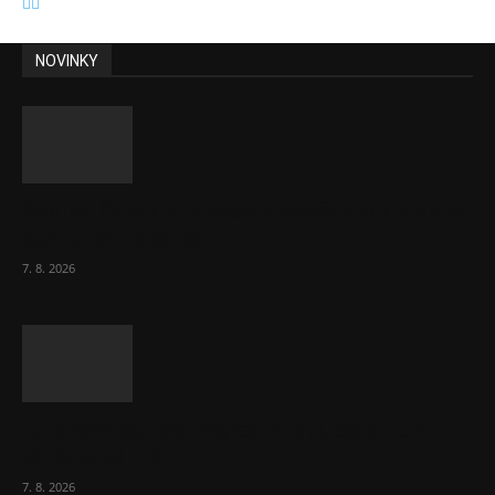
NOVINKY
Ředitel CzechBusiness Klepáček komentuje
zahraniční obchod
7. 8. 2026
Eurokomisař pro migraci zjistil, co v EU ví
většina lidí už...
7. 8. 2026