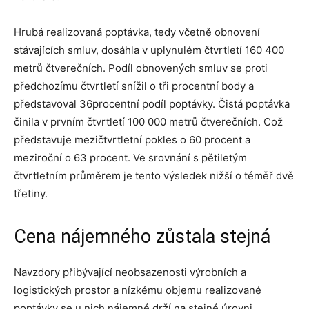
Hrubá realizovaná poptávka, tedy včetně obnovení
stávajících smluv, dosáhla v uplynulém čtvrtletí 160 400
metrů čtverečních. Podíl obnovených smluv se proti
předchozímu čtvrtletí snížil o tři procentní body a
představoval 36procentní podíl poptávky. Čistá poptávka
činila v prvním čtvrtletí 100 000 metrů čtverečních. Což
představuje mezičtvrtletní pokles o 60 procent a
meziroční o 63 procent. Ve srovnání s pětiletým
čtvrtletním průměrem je tento výsledek nižší o téměř dvě
třetiny.
Cena nájemného zůstala stejná
Navzdory přibývající neobsazenosti výrobních a
logistických prostor a nízkému objemu realizované
poptávky se u nich nájemné drží na stejné úrovni.