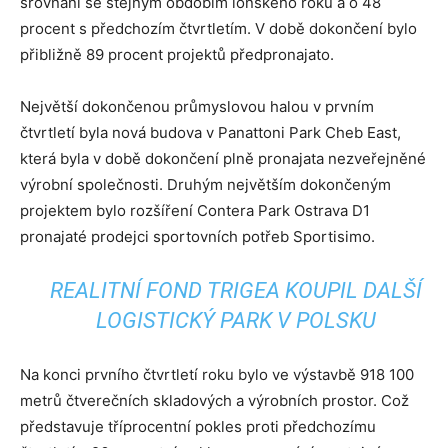
srovnání se stejným obdobím loňského roku a o 48
procent s předchozím čtvrtletím. V době dokončení bylo
přibližně 89 procent projektů předpronajato.
Největší dokončenou průmyslovou halou v prvním
čtvrtletí byla nová budova v Panattoni Park Cheb East,
která byla v době dokončení plně pronajata nezveřejněné
výrobní společnosti. Druhým největším dokončeným
projektem bylo rozšíření Contera Park Ostrava D1
pronajaté prodejci sportovních potřeb Sportisimo.
REALITNÍ FOND TRIGEA KOUPIL DALŠÍ
LOGISTICKÝ PARK V POLSKU
Na konci prvního čtvrtletí roku bylo ve výstavbě 918 100
metrů čtverečních skladových a výrobních prostor. Což
představuje tříprocentní pokles proti předchozímu