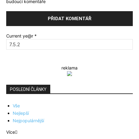
budoucí komentáře
Current ye@r
*
reklama
POSLEDNÍ ČLÁNKY
Vše
Nejlepší
Nejpopulárnější
Více