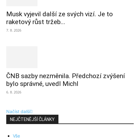
Musk vyjevil další ze svých vizí. Je to
raketový růst tržeb...
7. 8. 2026
ČNB sazby nezměnila. Předchozí zvýšení
bylo správné, uvedl Michl
6. 8. 2026
Načíst další
NEJČTENĚJŠÍ ČLÁNKY
Vše