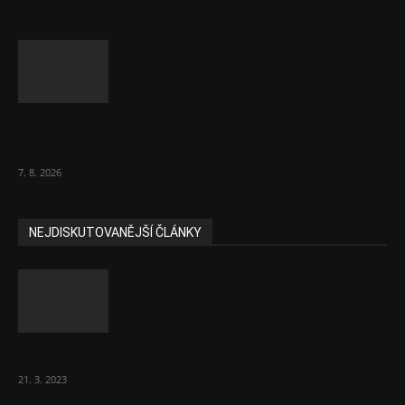
Musk vyjevil další ze svých vizí. Je to
raketový růst tržeb...
7. 8. 2026
NEJDISKUTOVANĚJŠÍ ČLÁNKY
Komentář: Hanba Vám, prezidente Pavle…
21. 3. 2023