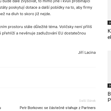
 bude dále zvyšovat, to mimo jiné i kvůli probíhající
áty poskytují dotace a další pobídky na to, aby firmy
ež na dluh to skoro již nejde.
D
m prostoru stále důležité téma. Voličsky není příliš
K
iků přehlíží a nevěnuje zadlužování EU dostatečnou
e
Jiří Lacina
D
B
P
Další článek
u
Petr Borkovec se částečně stahuje z Partners