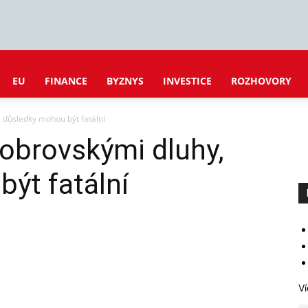
EU
FINANCE
BYZNYS
INVESTICE
ROZHOVORY
, důsledky mohou být fatální
 obrovskými dluhy,
ýt fatální
Ví