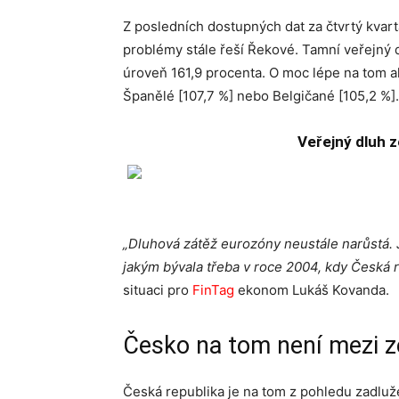
Z posledních dostupných dat za čtvrtý kvart
problémy stále řeší Řekové. Tamní veřejný
úroveň 161,9 procenta. O moc lépe na tom ale
Španělé [107,7 %] nebo Belgičané [105,2 %].
Veřejný dluh z
„Dluhová zátěž eurozóny neustále narůstá. 
jakým bývala třeba v roce 2004, kdy Česká 
situaci pro
FinTag
ekonom Lukáš Kovanda.
Česko na tom není mezi 
Česká republika je na tom z pohledu zadluže