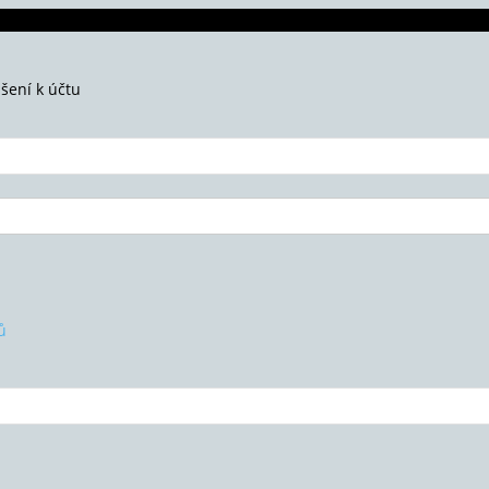
ášení k účtu
ů