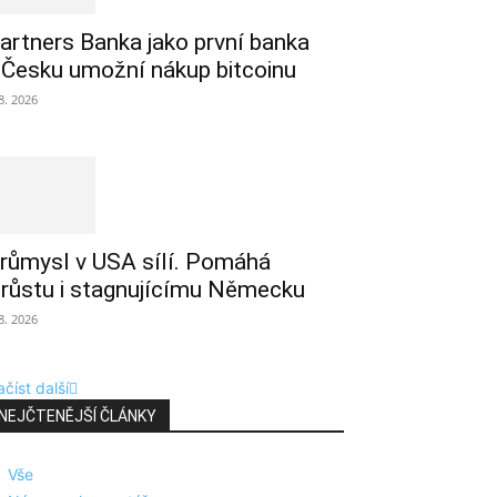
artners Banka jako první banka
 Česku umožní nákup bitcoinu
 8. 2026
růmysl v USA sílí. Pomáhá
 růstu i stagnujícímu Německu
 8. 2026
číst další
NEJČTENĚJŠÍ ČLÁNKY
Vše