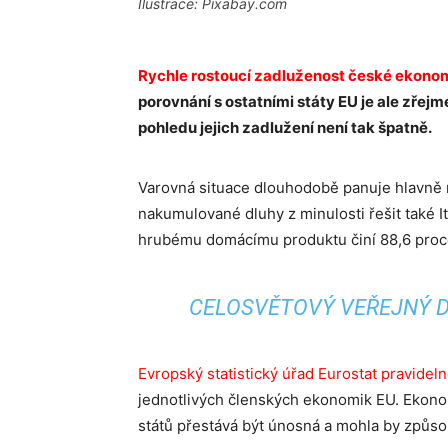
Ilustrace: Pixabay.com
Rychle rostoucí zadluženost české ekono
porovnání s ostatními státy EU je ale zře
pohledu jejich zadlužení není tak špatně.
Varovná situace dlouhodobě panuje hlavně 
nakumulované dluhy z minulosti řešit také I
hrubému domácímu produktu činí 88,6 proc
CELOSVĚTOVÝ VEŘEJNÝ D
Evropský statistický úřad Eurostat pravidel
jednotlivých členských ekonomik EU. Ekono
států přestává být únosná a mohla by způs