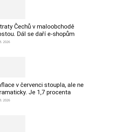
traty Čechů v maloobchodě
ostou. Dál se daří e-shopům
 8. 2026
nflace v červenci stoupla, ale ne
ramaticky. Je 1,7 procenta
 8. 2026