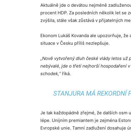
Aktuálně jde o devátou nejméně zadluženou 
procent HDP. Za posledních několik let se
zvýšila, stále však zůstává v přijatelných me
Ekonom Lukáš Kovanda ale upozorňuje, že an
situace v Česku příliš nezlepšuje.
„Nově vytvořený dluh české vlády letos už př
nebývalé, jde o třetí nejhorší hospodaření 
schodek,“
říká.
STANJURA MÁ REKORDNÍ PŘ
Je tak každopádně zřejmé, že dalších osm u
lépe. Unijním premiantem je zejména Eston
Evropské unie. Tamní zadlužení dosahuje ú