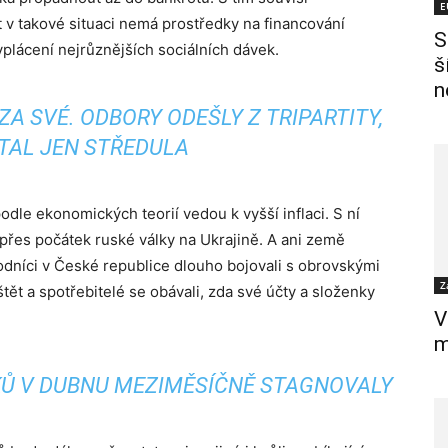
E
 v takové situaci nemá prostředky na financování
S
yplácení nejrůznějších sociálních dávek.
š
n
ZA SVÉ. ODBORY ODEŠLY Z TRIPARTITY,
TAL JEN STŘEDULA
odle ekonomických teorií vedou k vyšší inflaci. S ní
přes počátek ruské války na Ukrajině. A ani země
dníci v České republice dlouho bojovali s obrovskými
Z
ět a spotřebitelé se obávali, zda své účty a složenky
V
m
Ů V DUBNU MEZIMĚSÍČNĚ STAGNOVALY