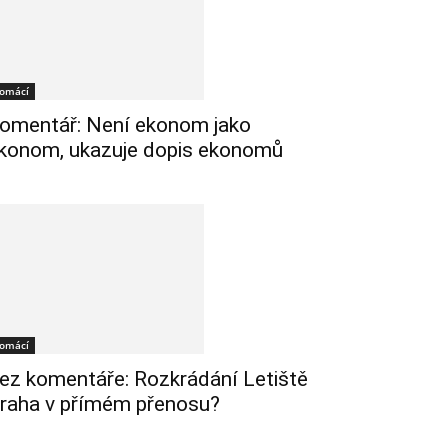
omácí
omentář: Není ekonom jako
konom, ukazuje dopis ekonomů
omácí
ez komentáře: Rozkrádání Letiště
raha v přímém přenosu?