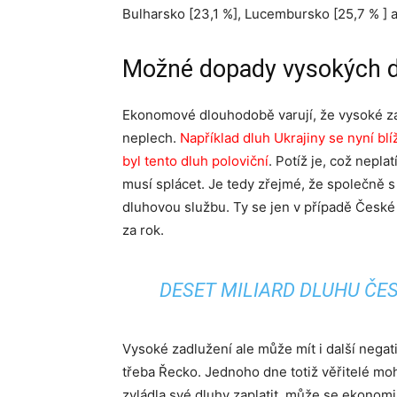
Bulharsko [23,1 %], Lucembursko [25,7 % ] 
Možné dopady vysokých 
Ekonomové dlouhodobě varují, že vysoké z
neplech.
Například dluh Ukrajiny se nyní bl
byl tento dluh poloviční
. Potíž je, což nepla
musí splácet. Je tedy zřejmé, že společně s
dluhovou službu. Ty se jen v případě České 
za rok.
DESET MILIARD DLUHU ČES
Vysoké zadlužení ale může mít i další negati
třeba Řecko. Jednoho dne totiž věřitelé moh
zvládla své dluhy zaplatit, může se ekonomi