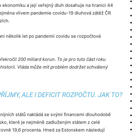
ekonomiku a její veřejný dluh dosahuje na hranici 44
 zejména vlivem pandemie covidu-19 dluhová zátěž ČR
zích.
i několik let po pandemii covidu se rozpočtová
ekročil 200 miliard korun. To je pro tuto část roku
v historii. Vláda může mít problém dodržet schválený
ÍJMY, ALE I DEFICIT ROZPOČTU. JAK TO?
nijních států nakládá se svými financemi dlouhodobě
sko, které je nejméně zadluženým státem z celé
rovně 19,6 procenta. Hned za Estonskem následují