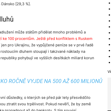
a Dánsko [29,3 %].
dluhů
adlužení může státům přidělat mnoho problémů a
íží ke 100 procentům. Ještě před konfliktem s Ruskem
tí jen pro Ukrajinu, že vypůjčené peníze se v prvé řadě
 rostoucím dluhem stoupají i takzvané náklady na
republiky pohybují ve vyšších desítkách miliard korun
Ví
KO ROČNĚ VYJDE NA 500 AŽ 600 MILIONŮ
vní důsledky, o kterých se před pár lety přesvědčilo
ou ztratit svou trpělivost. Pokud nevěří, že by země
ka propadnout až do bankrotu. S tím souvisí