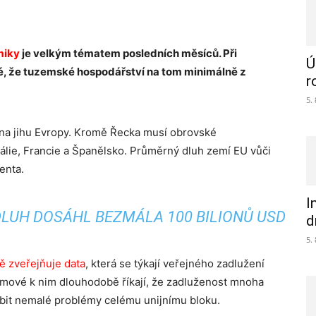
miky
je velkým tématem posledních měsíců. Při
Ú
jmé, že tuzemské hospodářství na tom minimálně z
r
5.
na jihu Evropy. Kromě Řecka musí obrovské
tálie, Francie a Španělsko. Průměrný dluh zemí EU vůči
enta.
I
LUH DOSÁHL BEZMÁLA 100 BILIONŮ USD
d
5.
ně zveřejňuje data
, která se týkají veřejného zadlužení
mové k nim dlouhodobě říkají, že zadluženost mnoha
obit nemalé problémy celému unijnímu bloku.