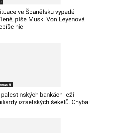
U
ituace ve Španělsku vypadá
íleně, píše Musk. Von Leyenová
epíše nic
ahraničí
 palestinských bankách leží
iliardy izraelských šekelů. Chyba!