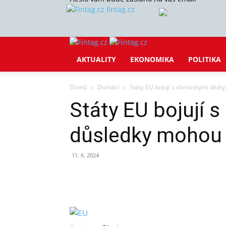
fintag.cz
AKTUALITY
EKONOMIKA
POLITIKA
Domů
Domácí
Státy EU bojují s obrovskými dluhy
Státy EU bojují s
důsledky mohou b
11. 6. 2024
Sdílet