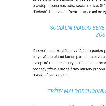
pravděpodobná následná sociální krize. Stát
důchodů, budování infrastruktury a ani na v
SOCIÁLNÍ DIALOG BERE 
ZŮS
Zároveň platí, že státem vypůjčené peníze p
celý svět bojuje od konce pandemie covidu 
Evropské unie nejsou výjimkou. I maloobcho
propady tržeb. Mnohé firmy musely propoušt
dokáží vůbec zaplatit.
TRŽBY MALOOBCHODNÍK