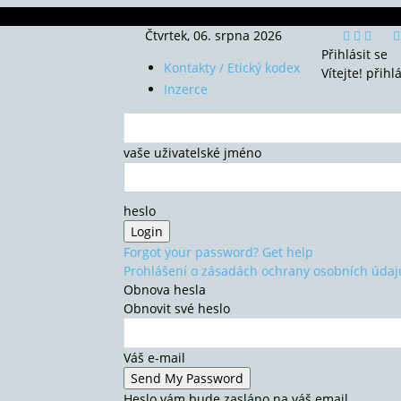
Čtvrtek, 06. srpna 2026
Přihlásit se
Kontakty / Etický kodex
Vítejte! přihl
Inzerce
vaše uživatelské jméno
heslo
Forgot your password? Get help
Prohlášení o zásadách ochrany osobních údaj
Obnova hesla
Obnovit své heslo
Váš e-mail
Heslo vám bude zasláno na váš email