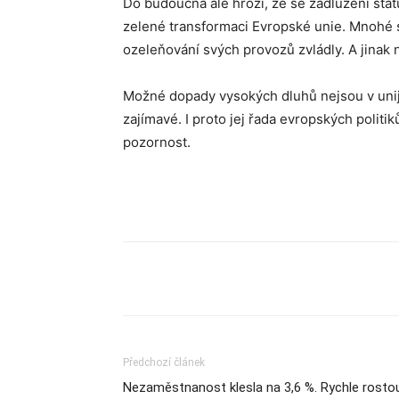
Do budoucna ale hrozí, že se zadlužení států
zelené transformaci Evropské unie. Mnohé st
ozeleňování svých provozů zvládly. A jinak n
Možné dopady vysokých dluhů nejsou v unijní
zajímavé. I proto jej řada evropských polit
pozornost.
Sdílet
Předchozí článek
Nezaměstnanost klesla na 3,6 %. Rychle rosto