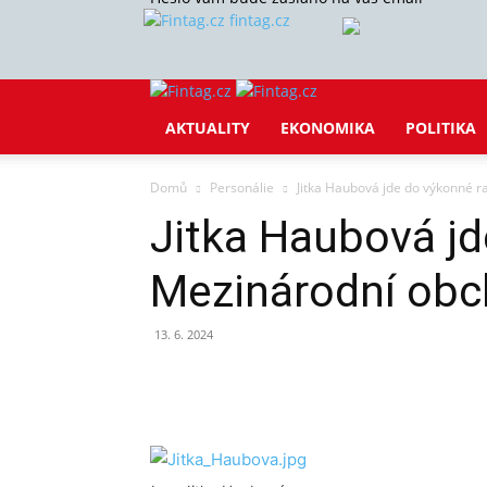
fintag.cz
AKTUALITY
EKONOMIKA
POLITIKA
Domů
Personálie
Jitka Haubová jde do výkonné 
Jitka Haubová jd
Mezinárodní obc
13. 6. 2024
Sdílet