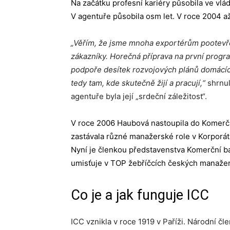
Na začátku profesní kariéry působila ve v
V agentuře působila osm let. V roce 2004 až 2
„Věřím, že jsme mnoha exportérům pootevře
zákazníky. Horečná příprava na první progr
podpoře desítek rozvojových plánů domácích 
tedy tam, kde skutečně žijí a pracují,“
shrnul
agentuře byla její „srdeční záležitost“.
V roce 2006 Haubová nastoupila do Komerč
zastávala různé manažerské role v Korporátní
Nyní je členkou představenstva Komerční ba
umisťuje v TOP žebříčcích českých manažer
Co je a jak funguje ICC
ICC vznikla v roce 1919 v Paříži. Národní č