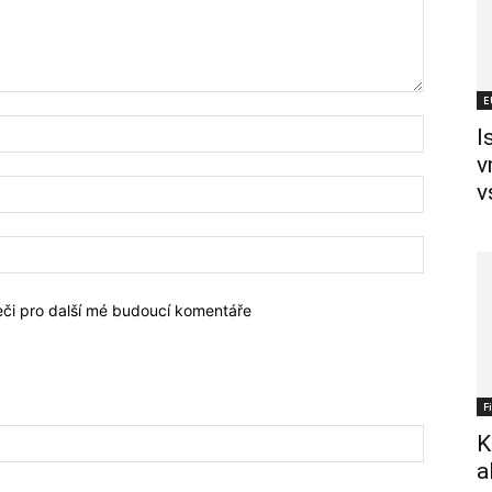
E
I
v
v
žeči pro další mé budoucí komentáře
F
K
a