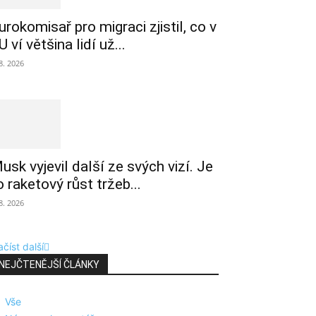
urokomisař pro migraci zjistil, co v
U ví většina lidí už...
 8. 2026
usk vyjevil další ze svých vizí. Je
o raketový růst tržeb...
 8. 2026
číst další
NEJČTENĚJŠÍ ČLÁNKY
Vše