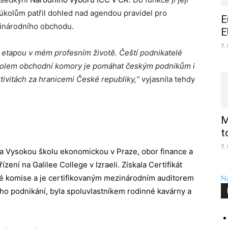
 úkolům patřil dohled nad agendou pravidel pro
E
zinárodního obchodu.
E
7.
u etapou v mém profesním životě. Čeští podnikatelé
úkolem obchodní komory je pomáhat českým podnikům i
tivitách za hranicemi České republiky,“
vyjasnila tehdy
M
t
7.
la Vysokou školu ekonomickou v Praze, obor finance a
zení na Galilee College v Izraeli. Získala Certifikát
ské komise a je certifikovaným mezinárodním auditorem
Na
ního podnikání, byla spoluvlastníkem rodinné kavárny a