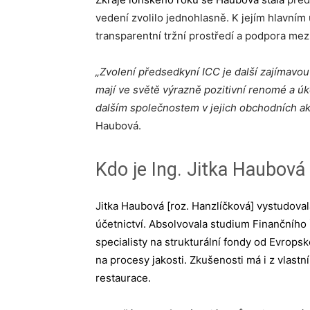
vedení zvolilo jednohlasně. K jejím hlavním
transparentní tržní prostředí a podpora me
„Zvolení předsedkyní ICC je další zajímavo
mají ve světě výrazně pozitivní renomé a 
dalším společnostem v jejich obchodních ak
Haubová.
Kdo je Ing. Jitka Haubová
Jitka Haubová
[roz. Hanzlíčková] vystudova
účetnictví. Absolvovala studium Finančního ří
specialisty na strukturální fondy od Evrop
na procesy jakosti. Zkušenosti má i z vlast
restaurace.