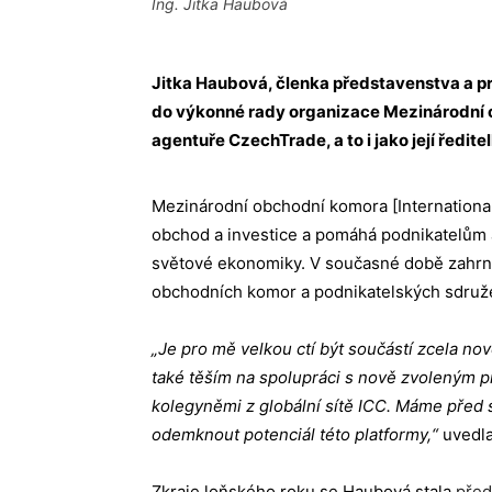
Ing. Jitka Haubová
Jitka Haubová
, členka představenstva a p
do výkonné rady organizace Mezinárodní o
agentuře CzechTrade, a to i jako její ředite
Mezinárodní obchodní komora [Internation
obchod a investice a pomáhá podnikatelům a 
světové ekonomiky. V současné době zahrnuj
obchodních komor a podnikatelských sdruže
„Je pro mě velkou ctí být součástí zcela n
také těším na spolupráci s nově zvoleným 
kolegyněmi z globální sítě ICC. Máme před
odemknout potenciál této platformy,“
uvedla
Zkraje loňského roku se Haubová stala
pře