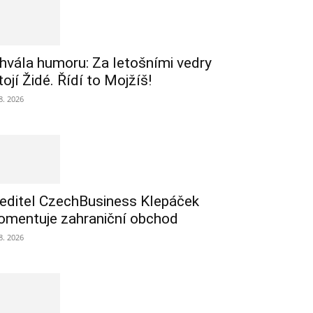
hvála humoru: Za letošními vedry
tojí Židé. Řídí to Mojžíš!
 8. 2026
editel CzechBusiness Klepáček
omentuje zahraniční obchod
 8. 2026