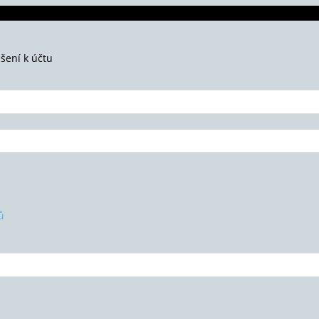
ášení k účtu
ů