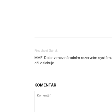
Sdílet
Předchozí článek
MMF: Dolar v mezinárodním rezervním systém
dál oslabuje
KOMENTÁŘ