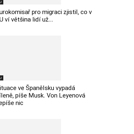
U
urokomisař pro migraci zjistil, co v
U ví většina lidí už...
U
ituace ve Španělsku vypadá
íleně, píše Musk. Von Leyenová
epíše nic