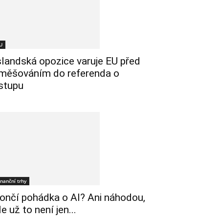
U
slandská opozice varuje EU před
měšováním do referenda o
stupu
inanční trhy
ončí pohádka o AI? Ani náhodou,
le už to není jen...