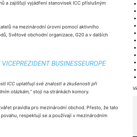
ů a zajišťují vyjádření stanovisek ICC příslušným
katelů na mezinárodní úrovni pomocí aktivního
dů, Světové obchodní organizace, G20 a v dalších
E VICEPREZIDENT BUSINESSEUROPE
í ICC uplatňují své znalosti a zkušenosti při
Ví
odním otázkám,“
stojí na stránkách komory.
ářet pravidla pro mezinárodní obchod. Přesto, že tato
í povahu, respektují se a používají v mezinárodním