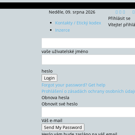
Neděle, 09. srpna 2026
Přihlásit se
Kontakty / Etický kodex
Vítejte! přihl
Inzerce
vaše uživatelské jméno
heslo
Forgot your password? Get help
Prohlášení o zásadách ochrany osobních údaj
Obnova hesla
Obnovit své heslo
Váš e-mail
Heslo vám bude zasláno na váš email