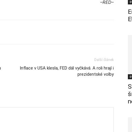
–RED–
E
E
E
Další článek
u
Inflace v USA klesla, FED dál vyčkává. A roli hrají i
prezidentské volby
E
S
š
n