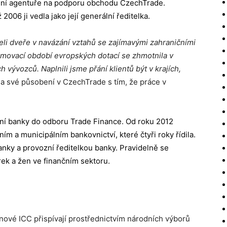
ládní agentuře na podporu obchodu CzechTrade.
006 ji vedla jako její generální ředitelka.
li dveře v navázání vztahů se zajímavými zahraničními
amovací období evropských dotací se zhmotnila v
vývozců. Naplnili jsme přání klientů být v krajích,
a své působení v CzechTrade s tím, že práce v
ní banky do odboru Trade Finance. Od roku 2012
m a municipálním bankovnictví, které čtyři roky řídila.
nky a provozní ředitelkou banky. Pravidelně se
ek a žen ve finančním sektoru.
lenové ICC přispívají prostřednictvím národních výborů