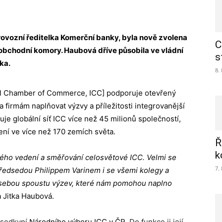
rovozní ředitelka Komerční banky, byla nově zvolena
C
bchodní komory. Haubová dříve působila ve vládní
s
lka.
8.
al Chamber of Commerce, ICC]
podporuje otevřený
firmám naplňovat výzvy a příležitosti integrovanější
e globální síť ICC více než 45 milionů společností,
ní ve více než 170 zemích světa.
Ř
k
ového vedení a směřování celosvětové ICC. Velmi se
7.
předsedou Philippem Varinem i se všemi kolegy a
 sebou spoustu výzev, které nám pomohou naplno
 Jitka Haubová.
dsedkyní
Národního výboru ICC v ČR.
Do funkce ji její