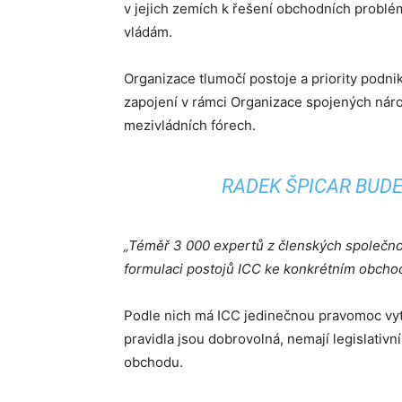
v jejich zemích k řešení obchodních problém
vládám.
Organizace tlumočí postoje a priority podni
zapojení v rámci Organizace spojených náro
mezivládních fórech.
RADEK ŠPICAR BUD
„Téměř 3 000 expertů z členských společnost
formulaci postojů ICC ke konkrétním obch
Podle nich má ICC jedinečnou pravomoc vytv
pravidla jsou dobrovolná, nemají legislativn
obchodu.