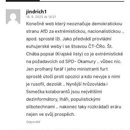
jindrich1
18. 9. 2025 At 14:21
Konečně web který neoznačuje demokratickou
stranu AfD za extrémistickou, nacionalistickou ..
apod. sprosté lži. Jako předvádí provládní
euhujerské weby i se štvavou ČT-ČRo. Št.
Chába popsal (Krajské listy) co je extrémistické
na požadavcích od SPD- Okamury .. vůbec nic.
Jen prolhaný farář i jeho ministranti furt
sprostě útočí proti opozici a kdo nevyje s nimi
je rusofil, dezolát .. Nynější hrůzovláda i
5smečka kolaborantů jsou největšími
dezinformátory, lháři, populistickými
slibotechnami .. nakonec taky rozkrádači eráru
nejen ve svůj prospěch.
Odpověď