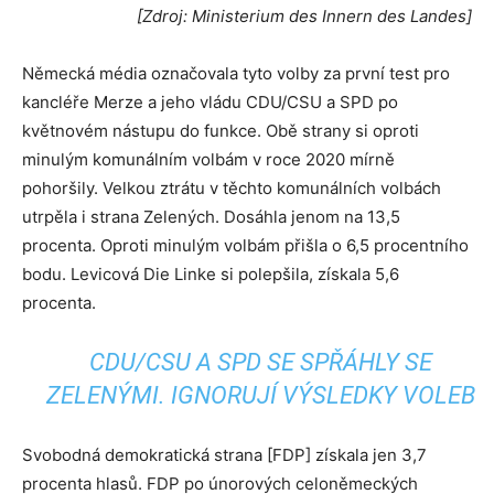
[Zdroj: Ministerium des Innern des Landes]
Německá média označovala tyto volby za první test pro
kancléře Merze a jeho vládu CDU/CSU a SPD po
květnovém nástupu do funkce. Obě strany si oproti
minulým komunálním volbám v roce 2020 mírně
pohoršily. Velkou ztrátu v těchto komunálních volbách
utrpěla i strana Zelených. Dosáhla jenom na 13,5
procenta. Oproti minulým volbám přišla o 6,5 procentního
bodu. Levicová Die Linke si polepšila, získala 5,6
procenta.
CDU/CSU A SPD SE SPŘÁHLY SE
ZELENÝMI. IGNORUJÍ VÝSLEDKY VOLEB
Svobodná demokratická strana [FDP] získala jen 3,7
procenta hlasů. FDP po únorových celoněmeckých