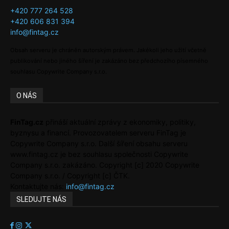
+420 777 264 528
+420 606 831 394
info@fintag.cz
Obsah serveru je chráněn autorským právem. Jakékoli jeho užití včetně
publikování nebo jiného šíření je zakázáno bez předchozího písemného
souhlasu Copywrite Company s.r.o.
O NÁS
FinTag.cz
přináší aktuální zprávy z ekonomiky, politiky,
byznysu a financí. Provozovatelem serveru FinTag je
Copywrite Company s.r.o. Další šíření obsahu serveru
www.fintag.cz je bez souhlasu společnosti Copywrite
Company s.r.o. zakázáno. Copyright [c] 2020 Copywrite
Company s.r.o. / Copyright [c] ČTK.
Kontaktujte nás:
info@fintag.cz
SLEDUJTE NÁS