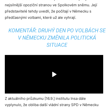
nejsilnější opoziční stranou ve Spolkovém sněmu. Její
představitelé tehdy uvedli, že počítají v Německu s
předčasnými volbami, které už ale vyhrají.
KOMENTÁŘ: DRUHÝ DEN PO VOLBÁCH SE
V NĚMECKU ZMĚNILA POLITICKÁ
SITUACE
Z aktuálního průzkumu [16.9.] institutu Insa dále
vyplynulo, že obliba další vládní strany SPD v Německu