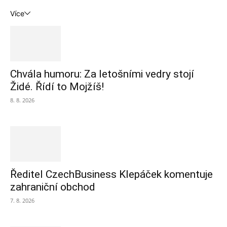
Více
Chvála humoru: Za letošními vedry stojí
Židé. Řídí to Mojžíš!
8. 8. 2026
Ředitel CzechBusiness Klepáček komentuje
zahraniční obchod
7. 8. 2026