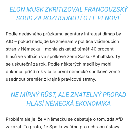
ELON MUSK ZKRITIZOVAL FRANCOUZSKÝ
SOUD ZA ROZHODNUTÍ O LE PENOVÉ
Podle nedávného průzkumu agentury Infratest dimap by
AfD – pokud nedojde ke změnám v politice vládnoucích
stran v Německu – mohla získat až téměř 40 procent
hlasů ve volbách ve spolkové zemi Sasko-Anhaltsko. Ty
se uskuteční za rok. Podle některých médií by mohl
dokonce příští rok v čele první německé spolkové země
usednout premiér z krajně pravicové strany.
NE MÍRNÝ RŮST, ALE ZNATELNÝ PROPAD
HLÁSÍ NĚMECKÁ EKONOMIKA
Problém ale je, že v Německu se debatuje o tom, zda AfD
zakázat. To proto, že Spolkový úřad pro ochranu ústavy