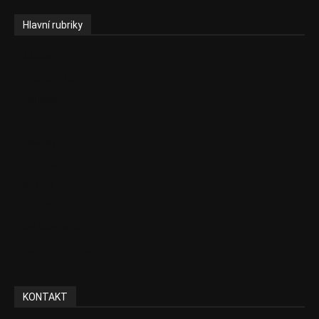
Hlavní rubriky
Aktuality
Ekonomika
Politika
EU
Podcasty
Finance
Byznys
Investice
Ke kávě a čaji
Adman´s Choice
KONTAKT