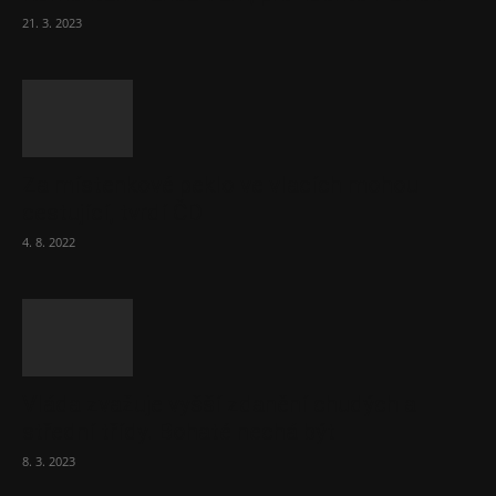
21. 3. 2023
Za místenkové peklo ve vlacích mohou
cestující, tvrdí ČD
4. 8. 2022
Vláda zvažuje vyšší zdanění chudých a
střední třídy. Bohaté nechá být
8. 3. 2023