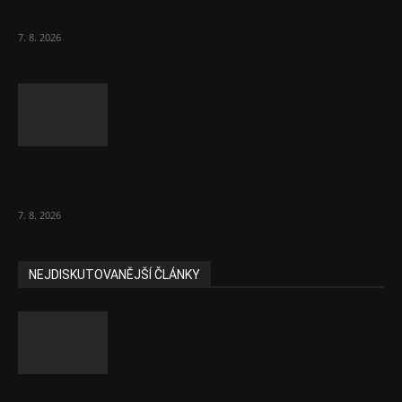
zahraniční obchod
7. 8. 2026
Eurokomisař pro migraci zjistil, co v EU ví
většina lidí už...
7. 8. 2026
NEJDISKUTOVANĚJŠÍ ČLÁNKY
Komentář: Hanba Vám, prezidente Pavle…