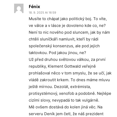
Fénix
18. 9. 2025 At 16:59
Musíte to chápat jako politický boj. To víte,
ve válce a v lásce je dovoleno kde co, ne?
Není to nic nového pod sluncem, jak by nám
chtěli sluníčkáři namluvit, kteří by rádi
společenský konsenzus, ale pod jejich
taktovkou. Pod jakou jinou, ne?
Už před druhou světovou válkou, za první
republiky, Klement Gottwald veřejně
prohlašoval něco v tom smyslu, že se učí, jak
vládě zakroutit krkem. To dnes máme mluvu
ještě mírnou. Dezolát, extrémista,
protisystémový, xenofob a podobně. Nejlépe
cizími slovy, nevypadá to tak vulgárně.
Mě ovšem dostává do kolen jiná věc. Na
serveru Deník jem četl, že náš prezident