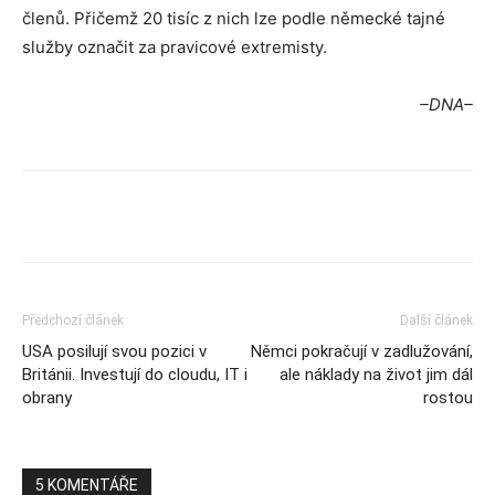
členů. Přičemž 20 tisíc z nich lze podle německé tajné
služby označit za pravicové extremisty.
–DNA–
Předchozí článek
Další článek
USA posilují svou pozici v
Němci pokračují v zadlužování,
Británii. Investují do cloudu, IT i
ale náklady na život jim dál
obrany
rostou
5 KOMENTÁŘE