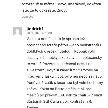
rozvrat už tu máme. Bravo, liberálové, dokázali
jste, že to dokážete. Znovu.
Odpověď
jindrich1
26. 9. 2025 At 18:13
Válku tu nemáme, to je sprostá lež
prolhaného faráře pétou +jeho ministrantů i
doblblých oveček nutelou .. Kdopak volil
nacisty z 5smečky a kdo zavinil společenský
rozvrat ? Rozvrat společnosti nastal na
silvestra89, když si kámoši z StB zvolili na
hrad vénuflašku .. což bylo jen něco za něco.
Poněvadž vašík s lucernou byl velmi ochotný
zpěvák Kokta na Bartolomějské až pár
měsíců po převratu89. Pak za chátru77 vládl
důstojník StB Čalfa s voj. kontrášem R.
Sacher