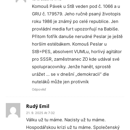
Komouš Pávek u StB veden pod č. 1066 a u
GRU č. 179579. Jeho ručně psaný životopis
roku 1986 je známý po celé republice. Jen
provládní media furt upozorňují na Babiše.
Přitom fotřík danuše nerudné Peslar je ještě
horším estébákem. Komouš Peslar u
StB=PES, absolvent VUMLu, horlivý agitátor
pro SSSR, zaměstnanec ZO kde udával své
spolupracovníky. Jenže hanět, sprostě
urážet … se v dnešní „demokracii“ dle
nuteláků může jen protivník
Odpověď
Rudý Emil
21. 9. 2025 At 7:32
Válku už tu máme. Nacisty už tu máme.
Hospodářskou krizi už tu máme. Společenský