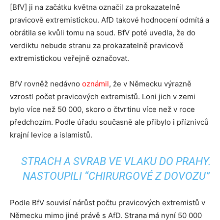
[BfV] ji na začátku května označil za prokazatelně
pravicově extremistickou. AfD takové hodnocení odmítá a
obrátila se kvůli tomu na soud. BfV poté uvedla, že do
verdiktu nebude stranu za prokazatelně pravicově
extremistickou veřejně označovat.
BfV rovněž nedávno
oznámil
, že v Německu výrazně
vzrostl počet pravicových extremistů. Loni jich v zemi
bylo více než 50 000, skoro o čtvrtinu více než v roce
předchozím. Podle úřadu současně ale přibylo i příznivců
krajní levice a islamistů.
STRACH A SVRAB VE VLAKU DO PRAHY.
NASTOUPILI “CHIRURGOVÉ Z DOVOZU”
Podle BfV souvisí nárůst počtu pravicových extremistů v
Německu mimo jiné právě s AfD. Strana má nyní 50 000