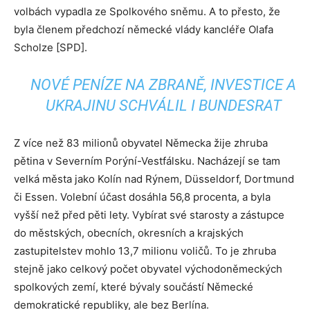
volbách vypadla ze Spolkového sněmu. A to přesto, že
byla členem předchozí německé vlády kancléře Olafa
Scholze [SPD].
NOVÉ PENÍZE NA ZBRANĚ, INVESTICE A
UKRAJINU SCHVÁLIL I BUNDESRAT
Z více než 83 milionů obyvatel Německa žije zhruba
pětina v Severním Porýní-Vestfálsku. Nacházejí se tam
velká města jako Kolín nad Rýnem, Düsseldorf, Dortmund
či Essen. Volební účast dosáhla 56,8 procenta, a byla
vyšší než před pěti lety. Vybírat své starosty a zástupce
do městských, obecních, okresních a krajských
zastupitelstev mohlo 13,7 milionu voličů. To je zhruba
stejně jako celkový počet obyvatel východoněmeckých
spolkových zemí, které bývaly součástí Německé
demokratické republiky, ale bez Berlína.