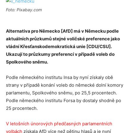
Foto: Pixabay.com
Alternativa pro Německo [AfD] má v Německu podle
aktuálních průzkumů stejné voličské preference jako
vládní Křesťanskodemokratická unie [CDU/CSU].
Ukazují to průzkumy preferencí v případě voleb do
Spolkového sněmu.
Podle německého institutu Insa by nyní získaly obě
strany v případě konání voleb do německé dolní komory
parlamentu, Spolkového sněmu, po 25,5 procentech.
Podle německého institutu Forsa by dostaly shodně po
25 procentech.
V letošních únorových předčasných parlamentních
volbách
získala AfD více než pětinu hlasů a je nyní