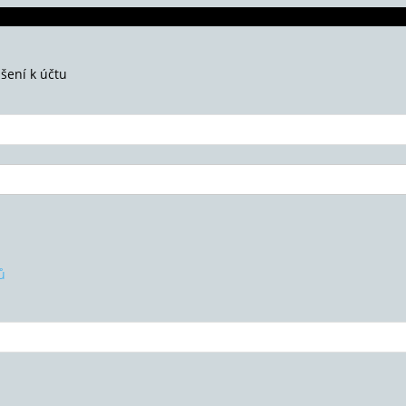
ášení k účtu
ů