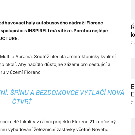
 odbavovací haly autobusového nádraží Florenc
Ř
spolupráci s INSPIRELI má vítěze. Porotou nejlépe
k
RUCTURE.
7.
Multi a Abrama. Soutěž hledala architektonicky kvalitní
ho okolí. Aby nabídlo důstojné zázemí pro cestující a
oru v území Florenc.
E
NÍ. ŠPÍNU A BEZDOMOVCE VYTLAČÍ NOVÁ
E
ČTVRŤ
7.
aci celé lokality v rámci projektu Florenc 21 i dočasný
nému vybudování železniční zastávky včetně Nového