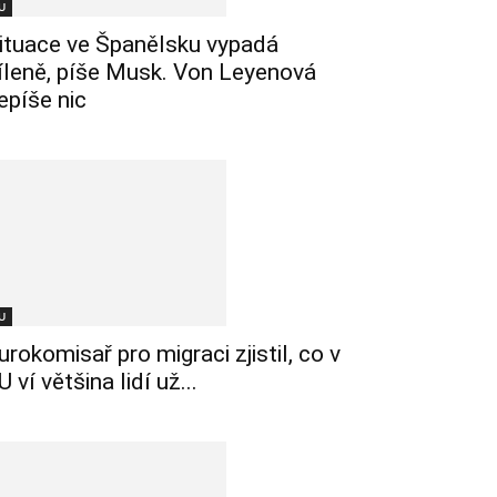
U
ituace ve Španělsku vypadá
íleně, píše Musk. Von Leyenová
epíše nic
U
urokomisař pro migraci zjistil, co v
U ví většina lidí už...