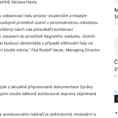
etiště Václava Havla.
M
ou odbavovací halu prostor studentům a mladým
t
v postupné proměně území v plnohodnotnou městskou
7.
 Vítězný návrh nás přesvědčil kombinací
ho zasazení do prostředí Negrelliho viaduktu. Ocenili
st budoucí demontáže v případě stěhování haly na
ní studie města
,“ říká Rudolf Vacek, Managing Director
Č
z
6.
ejde z aktuálně připravované dokumentace Správy
Na
cepční studie dálkové autobusové dopravy objednané
y autobusového nádraží je jednoduchá, modulární a