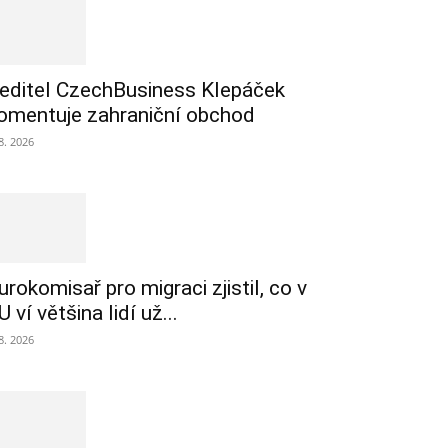
editel CzechBusiness Klepáček
omentuje zahraniční obchod
 8. 2026
urokomisař pro migraci zjistil, co v
U ví většina lidí už...
 8. 2026