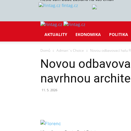
fintag.cz
AKTUALITY
EKONOMIKA
POLITIKA
Domů
Adman´s Choice
Novou odbavovací halu F
Novou odbavovac
navrhnou archit
11. 5. 2026
Sdílet