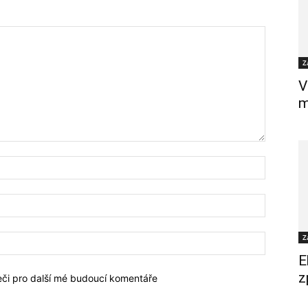
Z
V
m
Z
E
z
žeči pro další mé budoucí komentáře