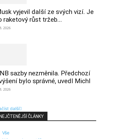
usk vyjevil další ze svých vizí. Je
o raketový růst tržeb...
 8. 2026
NB sazby nezměnila. Předchozí
výšení bylo správné, uvedl Michl
 8. 2026
číst další
NEJČTENĚJŠÍ ČLÁNKY
Vše