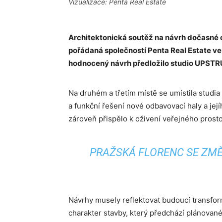
Vizualizace: Penta Real Estate
Architektonická soutěž na návrh dočasné
pořádaná společností Penta Real Estate ve 
hodnocený návrh předložilo studio UPST
Na druhém a třetím místě se umístila studia 
a funkční řešení nové odbavovací haly a její
zároveň přispělo k oživení veřejného prost
PRAŽSKÁ FLORENC SE ZMĚ
Návrhy musely reflektovat budoucí transform
charakter stavby, který předchází plánova