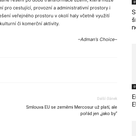
E
í pro cestující, provozní a administrativní prostory i
S
ešení veřejného prostoru v okolí haly včetně využití
š
ulturní či komerční aktivity.
n
–Adman’s Choice–
E
E
Další článek
E
Smlouva EU se zeměmi Mercosur už platí, ale
pořád jen „jako by“