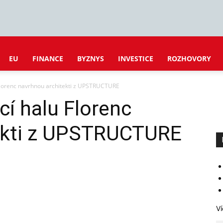
EU
FINANCE
BYZNYS
INVESTICE
ROZHOVORY
lorenc navrhnou architekti z UPSTRUCTURE
í halu Florenc
ekti z UPSTRUCTURE
Ví