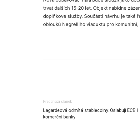
trvat dalších 15-20 let. Objekt nabídne zázem
doplňkové služby. Součástí návrhu je také ř
oblouků Negrelliho viaduktu pro komunitní, k
Sdílet
Předchozí článek
Lagardeová odmítá stablecoiny. Oslabují ECB i
komerční banky