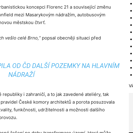
rbanistickou koncepci Florenc 21 a související změnu
wnfield mezi Masarykovým nádražím, autobusovým
novou městskou čtvrť.
ch vešlo celé Brno,“
popsal obecněji situaci před
PILA OD ČD DALŠÍ POZEMKY NA HLAVNÍM
NÁDRAŽÍ
Ví
republiky i zahraničí, a to jak zavedené ateliéry, tak
e pravidel České komory architektů a porota posuzovala
ality, funkčnosti, udržitelnosti a možnosti dalšího
provozu.
časné řešení po dobu transformace území, která může