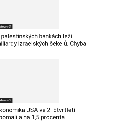
ahraničí
 palestinských bankách leží
iliardy izraelských šekelů. Chyba!
ahraničí
konomika USA ve 2. čtvrtletí
pomalila na 1,5 procenta