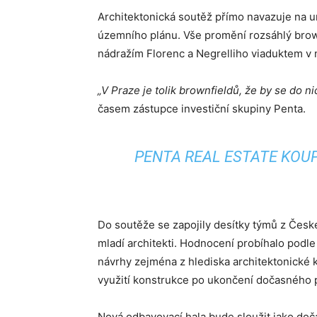
Architektonická soutěž přímo navazuje na u
územního plánu. Vše promění rozsáhlý bro
nádražím Florenc a Negrelliho viaduktem v 
„V Praze je tolik brownfieldů, že by se do ni
časem zástupce investiční skupiny Penta.
PENTA REAL ESTATE KOU
Do soutěže se zapojily desítky týmů z České 
mladí architekti. Hodnocení probíhalo podl
návrhy zejména z hlediska architektonické kv
využití konstrukce po ukončení dočasného 
Nová odbavovací hala bude sloužit jako do