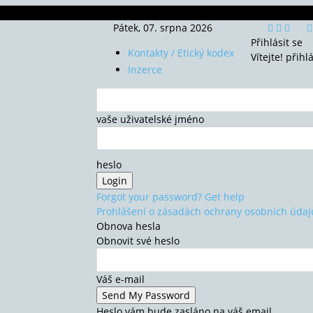
Pátek, 07. srpna 2026
Přihlásit se
Kontakty / Etický kodex
Vítejte! přihl
Inzerce
vaše uživatelské jméno
heslo
Forgot your password? Get help
Prohlášení o zásadách ochrany osobních údaj
Obnova hesla
Obnovit své heslo
Váš e-mail
Heslo vám bude zasláno na váš email