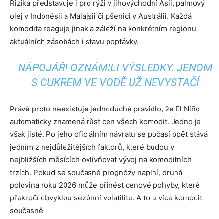
Rizika představuje i pro rýži v jihovýchodní Asii, palmový
olej v Indonésii a Malajsii či pšenici v Austrálii. Každá
komodita reaguje jinak a záleží na konkrétním regionu,
aktuálních zásobách i stavu poptávky.
NÁPOJÁŘI OZNÁMILI VÝSLEDKY. JENOM
S CUKREM VE VODĚ UŽ NEVYSTAČÍ
Právě proto neexistuje jednoduché pravidlo, že El Niño
automaticky znamená růst cen všech komodit. Jedno je
však jisté. Po jeho oficiálním návratu se počasí opět stává
jedním z nejdůležitějších faktorů, které budou v
nejbližších měsících ovlivňovat vývoj na komoditních
trzích. Pokud se současné prognózy naplní, druhá
polovina roku 2026 může přinést cenové pohyby, které
překročí obvyklou sezónní volatilitu. A to u více komodit
současně.