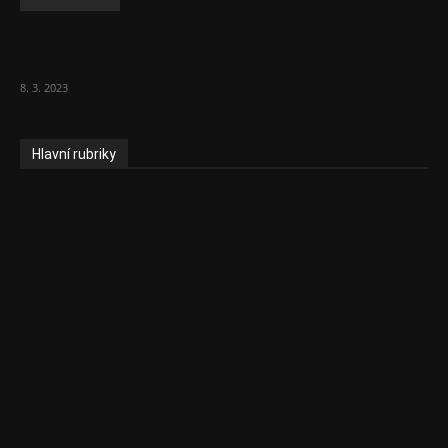
Vláda zvažuje vyšší zdanění chudých a
střední třídy. Bohaté nechá být
8. 3. 2023
Hlavní rubriky
Aktuality
Ekonomika
Politika
EU
Podcasty
Finance
Byznys
Investice
Ke kávě a čaji