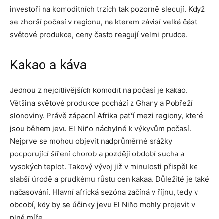
investoři na komoditních trzích tak pozorně sledují. Když
se zhorší počasí v regionu, na kterém závisí velká část
světové produkce, ceny často reagují velmi prudce.
Kakao a káva
Jednou z nejcitlivějších komodit na počasí je kakao.
Většina světové produkce pochází z Ghany a Pobřeží
slonoviny. Právě západní Afrika patří mezi regiony, které
jsou během jevu El Niño náchylné k výkyvům počasí.
Nejprve se mohou objevit nadprůměrné srážky
podporující šíření chorob a později období sucha a
vysokých teplot. Takový vývoj již v minulosti přispěl ke
slabší úrodě a prudkému růstu cen kakaa. Důležité je také
načasování. Hlavní africká sezóna začíná v říjnu, tedy v
období, kdy by se účinky jevu El Niño mohly projevit v
plné míře.