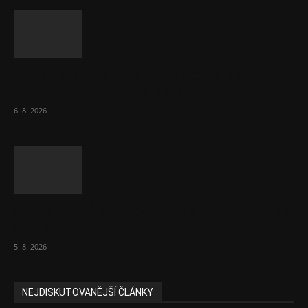
Názor: Slevové akce na potraviny se
nevyplatí. Stojí mraky peněz
6. 8. 2026
Útraty Čechů v maloobchodě rostou. Dál se
daří e-shopům
5. 8. 2026
NEJDISKUTOVANĚJŠÍ ČLÁNKY