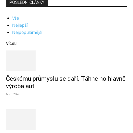
POSLEDNÍ ČLÁNKY
Vše
Nejlepší
Nejpopulárnější
Více
Českému průmyslu se daří. Táhne ho hlavně
výroba aut
6. 8. 2026