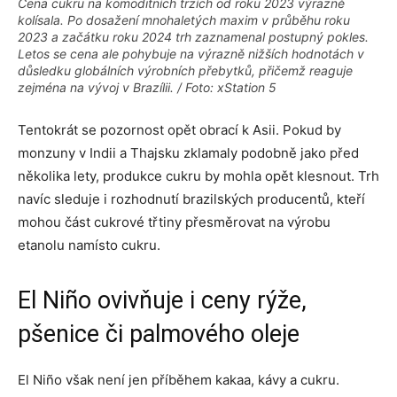
Cena cukru na komoditních trzích od roku 2023 výrazně
kolísala. Po dosažení mnohaletých maxim v průběhu roku
2023 a začátku roku 2024 trh zaznamenal postupný pokles.
Letos se cena ale pohybuje na výrazně nižších hodnotách v
důsledku globálních výrobních přebytků, přičemž reaguje
zejména na vývoj v Brazílii. / Foto: xStation 5
Tentokrát se pozornost opět obrací k Asii. Pokud by
monzuny v Indii a Thajsku zklamaly podobně jako před
několika lety, produkce cukru by mohla opět klesnout. Trh
navíc sleduje i rozhodnutí brazilských producentů, kteří
mohou část cukrové třtiny přesměrovat na výrobu
etanolu namísto cukru.
El Niño ovivňuje i ceny rýže,
pšenice či palmového oleje
El Niño však není jen příběhem kakaa, kávy a cukru.