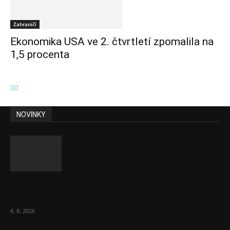
Zahraničí
Ekonomika USA ve 2. čtvrtletí zpomalila na
1,5 procenta
NOVINKY
Českému průmyslu se daří. Táhne ho hlavně
výroba aut
6. 8. 2026