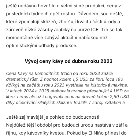
ještě nedávno hovořilo o velmi silné produkci, ceny v
posledních týdnech opět rostou. Důvodem jsou deště,
které zpomalují sklizeň, zhoršují kvalitu části úrody a
zároveň nízké zásoby arabiky na burze ICE. Trh se tak
momentálně více zabývá aktuální nabídkou než
optimistickými odhady produkce.
Vývoj ceny kávy od dubna roku 2023
Cena kávy na komoditních trzích od roku 2023 zažila
dramatický růst. Z hodnot kolem 1,5 USD za libru [cca 190
Kč/kg] na začátku roku 2023 vystřelila na historická maxima.
V letech 2024 a 2025 atakovala hranice přesahující 4 USD za
libru. Letos ale už korigovala cenu na úroveň kolem 2,50 USD
díky očekávání silnějších sklizní v Brazílii. / Zdroj: xStation 5
Ještě zajímavější je pohled do budoucnosti.
Nejdůležitější období pro budoucí úrodu nastává v září a
říjnu, kdy kávovníky kvetou. Pokud by El Niño přinesl do