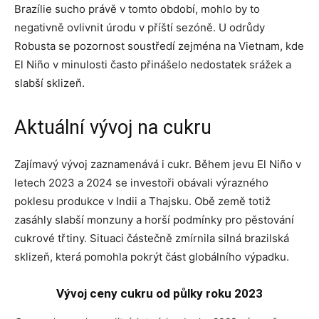
Brazílie sucho právě v tomto období, mohlo by to
negativně ovlivnit úrodu v příští sezóně. U odrůdy
Robusta se pozornost soustředí zejména na Vietnam, kde
El Niño v minulosti často přinášelo nedostatek srážek a
slabší sklizeň.
Aktuální vývoj na cukru
Zajímavý vývoj zaznamenává i cukr. Během jevu El Niño v
letech 2023 a 2024 se investoři obávali výrazného
poklesu produkce v Indii a Thajsku. Obě země totiž
zasáhly slabší monzuny a horší podmínky pro pěstování
cukrové třtiny. Situaci částečně zmírnila silná brazilská
sklizeň, která pomohla pokrýt část globálního výpadku.
Vývoj ceny cukru od půlky roku 2023