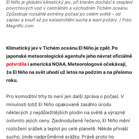
El Niño je globální klimatický jev, při kterém dochází k oteplení
povrchových vod v centrálním a východním Tichém oceánu.
Způsobuje rozsáhlé extrémy počasí po celém světě – od
záplav a bouří až po katastrofální sucha a lesní požáry. / Foto:
Magnific.com
Klimatický jev v Tichém oceánu El Niño je zpět. Po
japonské meteorologické agentuře jeho návrat oficiálně
potvrdila
i americká NOAA. Meteorologové očekávají,
že El Niño na svět uhodí už letos na podzim a na přelomu
roku.
Pro komoditní trhy to není jen další zpráva o počasí. V
minulosti totiž El Niño opakovaně zasáhlo úrodu
některých z nejdůležitějších plodin na světě a výrazně
ovlivnilo jejich ceny. Zjednodušeně řečeno, El Niño mění
rozložení srážek a teplot po celé planetě. Někde přináší
sucho, jinde nadprůměrné srážky. Právě proto ho