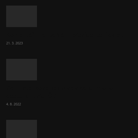
Komentář: Hanba Vám, prezidente Pavle…
21. 3. 2023
Za místenkové peklo ve vlacích mohou
cestující, tvrdí ČD
4. 8. 2022