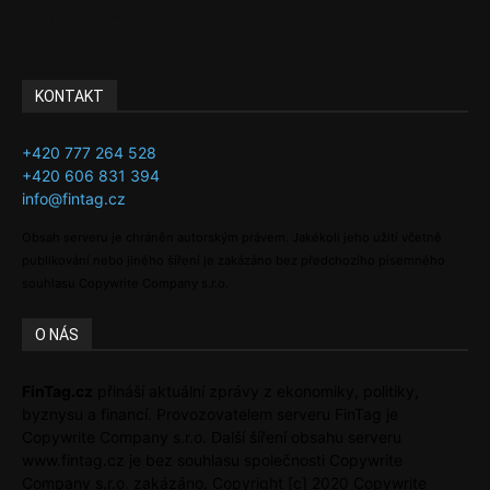
Adman´s Choice
KONTAKT
+420 777 264 528
+420 606 831 394
info@fintag.cz
Obsah serveru je chráněn autorským právem. Jakékoli jeho užití včetně
publikování nebo jiného šíření je zakázáno bez předchozího písemného
souhlasu Copywrite Company s.r.o.
O NÁS
FinTag.cz
přináší aktuální zprávy z ekonomiky, politiky,
byznysu a financí. Provozovatelem serveru FinTag je
Copywrite Company s.r.o. Další šíření obsahu serveru
www.fintag.cz je bez souhlasu společnosti Copywrite
Company s.r.o. zakázáno. Copyright [c] 2020 Copywrite