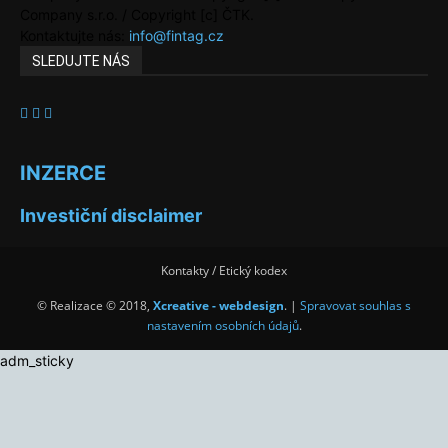
Company s.r.o. / Copyright [c] ČTK.
Kontaktujte nás:
info@fintag.cz
SLEDUJTE NÁS
INZERCE
Investiční disclaimer
Kontakty / Etický kodex
© Realizace © 2018,
Xcreative - webdesign
. |
Spravovat souhlas s
nastavením osobních údajů
.
adm_sticky