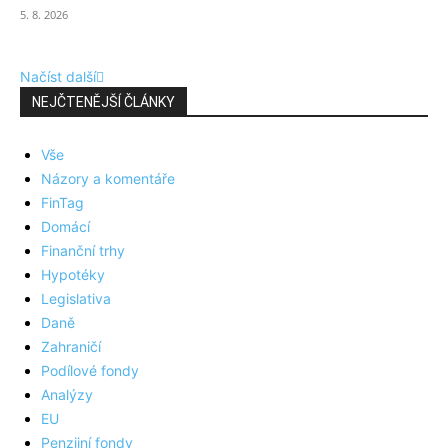
5. 8. 2026
Načíst další
NEJČTENĚJŠÍ ČLÁNKY
Vše
Názory a komentáře
FinTag
Domácí
Finanční trhy
Hypotéky
Legislativa
Daně
Zahraničí
Podílové fondy
Analýzy
EU
Penzijní fondy