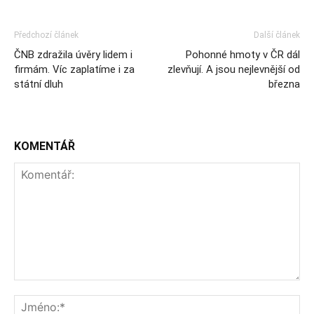
Předchozí článek
Další článek
ČNB zdražila úvěry lidem i
Pohonné hmoty v ČR dál
firmám. Víc zaplatíme i za
zlevňují. A jsou nejlevnější od
státní dluh
března
KOMENTÁŘ