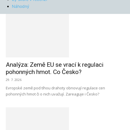
Náhodný
Analýza: Země EU se vrací k regulaci
pohonných hmot. Co Česko?
29. 7. 2026
Evropské země pod tíhou drahoty obnovují regulace cen
pohonných hmot či o nich uvažují. Zareaguje i Česko?