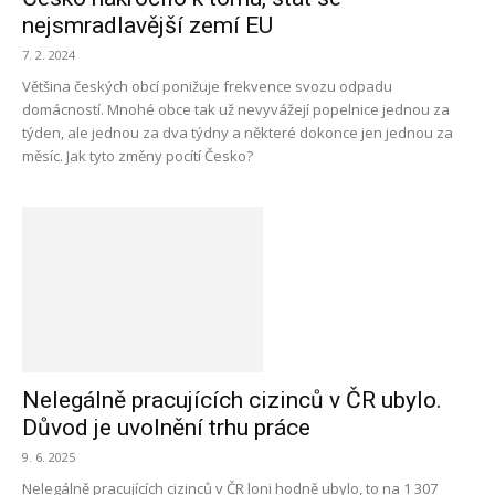
nejsmradlavější zemí EU
7. 2. 2024
Většina českých obcí ponižuje frekvence svozu odpadu
domácností. Mnohé obce tak už nevyvážejí popelnice jednou za
týden, ale jednou za dva týdny a některé dokonce jen jednou za
měsíc. Jak tyto změny pocítí Česko?
Nelegálně pracujících cizinců v ČR ubylo.
Důvod je uvolnění trhu práce
9. 6. 2025
Nelegálně pracujících cizinců v ČR loni hodně ubylo, to na 1 307