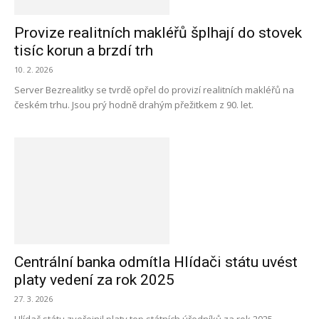
Provize realitních makléřů šplhají do stovek
tisíc korun a brzdí trh
10. 2. 2026
Server Bezrealitky se tvrdě opřel do provizí realitních makléřů na
českém trhu. Jsou prý hodně drahým přežitkem z 90. let.
Centrální banka odmítla Hlídači státu uvést
platy vedení za rok 2025
27. 3. 2026