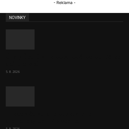
- Reklama -
NOVINKY
Útraty Čechů v maloobchodě rostou. Dál se
daří e-shopům
5. 8. 2026
Inflace v červenci stoupla, ale ne
dramaticky. Je 1,7 procenta
5. 8. 2026