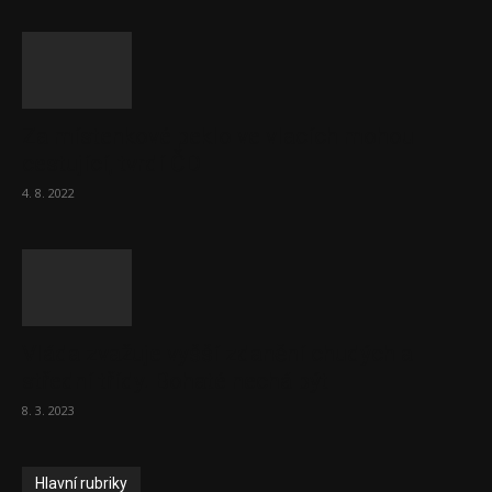
Za místenkové peklo ve vlacích mohou
cestující, tvrdí ČD
4. 8. 2022
Vláda zvažuje vyšší zdanění chudých a
střední třídy. Bohaté nechá být
8. 3. 2023
Hlavní rubriky