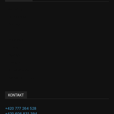
Aktuality
Ekonomika
Politika
EU
Podcasty
Finance
Byznys
Investice
Ke kávě a čaji
Adman´s Choice
KONTAKT
+420 777 264 528
+420 606 831 394