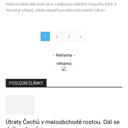
Fialova vláda dál vede spor o přípravu státního rozpočtu 2026. A
důvod je zřejmý, vláda nejspíš porušila svůj vlastní zákon.
1
2
3
- Reklama -
reklama
POSLEDNÍ ČLÁNKY
Útraty Čechů v maloobchodě rostou. Dál se