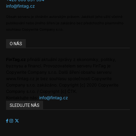
info@fintag.cz
Obsah serveru je chráněn autorským právem. Jakékoli jeho užití včetně
publikování nebo jiného šíření je zakázáno bez předchozího písemného
souhlasu Copywrite Company s.r.o.
O NÁS
FinTag.cz
přináší aktuální zprávy z ekonomiky, politiky,
byznysu a financí. Provozovatelem serveru FinTag je
Copywrite Company s.r.o. Další šíření obsahu serveru
www.fintag.cz je bez souhlasu společnosti Copywrite
Company s.r.o. zakázáno. Copyright [c] 2020 Copywrite
Company s.r.o. / Copyright [c] ČTK.
Kontaktujte nás:
info@fintag.cz
SLEDUJTE NÁS