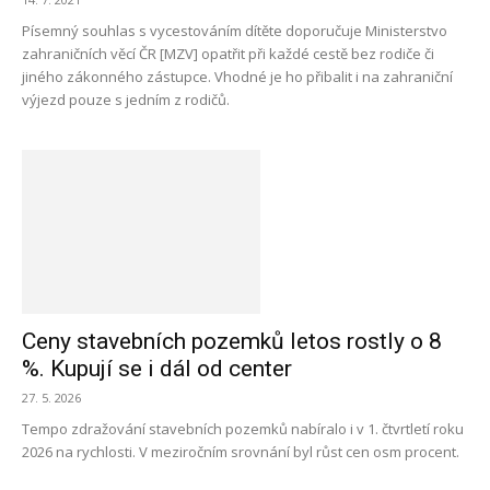
Písemný souhlas s vycestováním dítěte doporučuje Ministerstvo
zahraničních věcí ČR [MZV] opatřit při každé cestě bez rodiče či
jiného zákonného zástupce. Vhodné je ho přibalit i na zahraniční
výjezd pouze s jedním z rodičů.
Ceny stavebních pozemků letos rostly o 8
%. Kupují se i dál od center
27. 5. 2026
Tempo zdražování stavebních pozemků nabíralo i v 1. čtvrtletí roku
2026 na rychlosti. V meziročním srovnání byl růst cen osm procent.