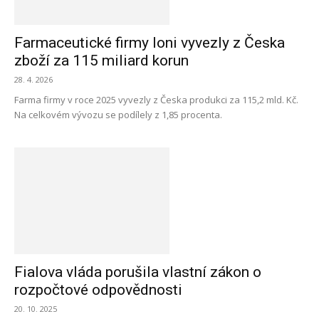
Farmaceutické firmy loni vyvezly z Česka
zboží za 115 miliard korun
28. 4. 2026
Farma firmy v roce 2025 vyvezly z Česka produkci za 115,2 mld. Kč.
Na celkovém vývozu se podílely z 1,85 procenta.
Fialova vláda porušila vlastní zákon o
rozpočtové odpovědnosti
20. 10. 2025