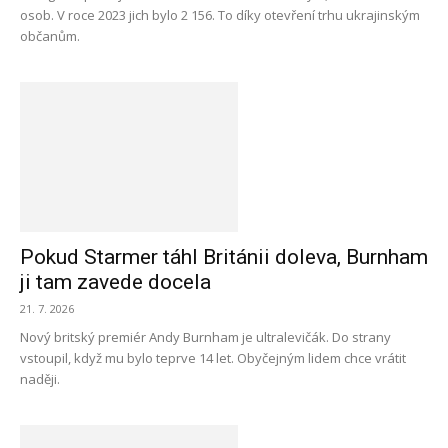
osob. V roce 2023 jich bylo 2 156. To díky otevření trhu ukrajinským
občanům.
Pokud Starmer táhl Británii doleva, Burnham
ji tam zavede docela
21. 7. 2026
Nový britský premiér Andy Burnham je ultralevičák. Do strany
vstoupil, když mu bylo teprve 14 let. Obyčejným lidem chce vrátit
naději.