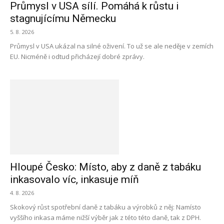
Průmysl v USA sílí. Pomáhá k růstu i
stagnujícímu Německu
5. 8. 2026
Průmysl v USA ukázal na silné oživení. To už se ale neděje v zemích
EU. Nicméně i odtud přicházejí dobré zprávy.
Hloupé Česko: Místo, aby z daně z tabáku
inkasovalo víc, inkasuje míň
4. 8. 2026
Skokový růst spotřební daně z tabáku a výrobků z něj: Namísto
vyššího inkasa máme nižší výběr jak z této této daně, tak z DPH.