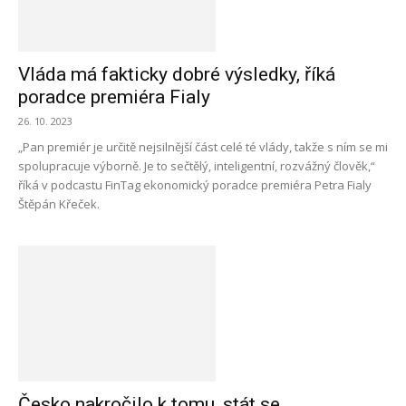
Vláda má fakticky dobré výsledky, říká
poradce premiéra Fialy
26. 10. 2023
„Pan premiér je určitě nejsilnější část celé té vlády, takže s ním se mi
spolupracuje výborně. Je to sečtělý, inteligentní, rozvážný člověk,“
říká v podcastu FinTag ekonomický poradce premiéra Petra Fialy
Štěpán Křeček.
Česko nakročilo k tomu, stát se