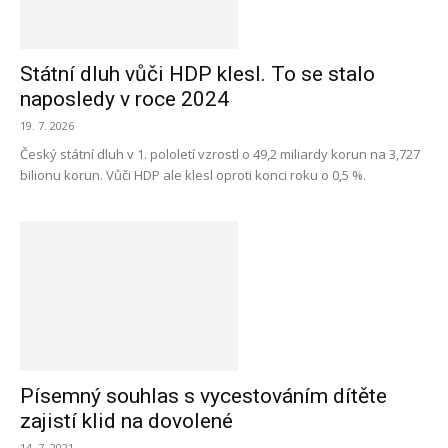
Státní dluh vůči HDP klesl. To se stalo
naposledy v roce 2024
19. 7. 2026
Český státní dluh v 1. pololetí vzrostl o 49,2 miliardy korun na 3,727
bilionu korun. Vůči HDP ale klesl oproti konci roku o 0,5 %.
Písemný souhlas s vycestováním dítěte
zajistí klid na dovolené
14. 7. 2021