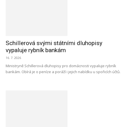
Schillerová svými státními dluhopisy
vypaluje rybník bankám
16. 7. 2026
Ministryně Schillerová dluhopisy pro domácnosti vypaluje rybník
bankám. Obírá je o peníze a poráží i jejich nabídku u spořicích účtů.