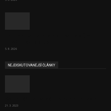
Partners Banka jako první banka v Česku
umožní nákup bitcoinu
5. 8. 2026
NEJDISKUTOVANĚJŠÍ ČLÁNKY
Komentář: Hanba Vám, prezidente Pavle…
21. 3. 2023