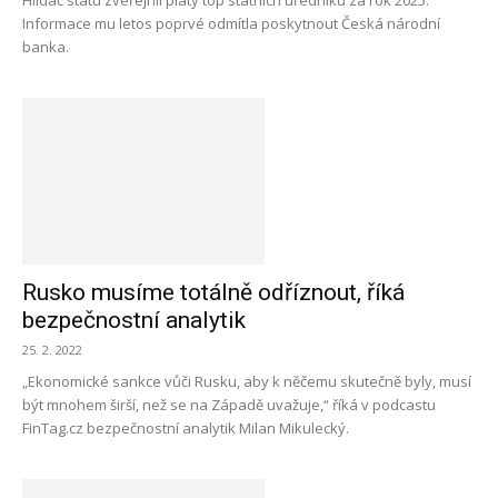
Hlídač státu zveřejnil platy top státních úředníků za rok 2025.
Informace mu letos poprvé odmítla poskytnout Česká národní
banka.
Rusko musíme totálně odříznout, říká
bezpečnostní analytik
25. 2. 2022
„Ekonomické sankce vůči Rusku, aby k něčemu skutečně byly, musí
být mnohem širší, než se na Západě uvažuje,“ říká v podcastu
FinTag.cz bezpečnostní analytik Milan Mikulecký.