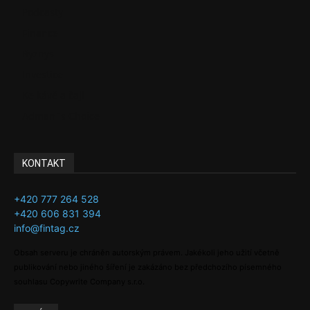
Podcasty
Finance
Byznys
Investice
Ke kávě a čaji
Adman´s Choice
KONTAKT
+420 777 264 528
+420 606 831 394
info@fintag.cz
Obsah serveru je chráněn autorským právem. Jakékoli jeho užití včetně
publikování nebo jiného šíření je zakázáno bez předchozího písemného
souhlasu Copywrite Company s.r.o.