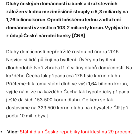
Dluhy českých domácností u bank a družstevních
záložen v lednu meziměsíčně stouply o 5,3 miliardy na
1,76 bilionu korun. Oproti loňskému lednu zadlužení
domácností vzrostlo o 103,2 miliardy korun. Vyplývá to
z údajů České národní banky [ČNB].
Dluhy domácností nepřetržitě rostou od února 2016.
Nejvíce si lidé půjčují na bydlení. Úvěry na bydlení
dlouhodobě tvoří zhruba tři čtvrtiny dluhů domácností. Na
každého Čecha tak připadá cca 176 tisíc korun dluhu.
Přičteme-li k tomu státní dluh ve výši 1,64 bilionu korun,
vyjde nám, že na každého Čecha tak hypoteticky připadá
ještě dalších 153 500 korun dluhu. Celkem se tak
dostáváme na 329 500 korun dluhu na obyvatele ČR [při
počtu 10 mil. obyv.]
Více:
Státní dluh České republiky loni klesl na 29 procent