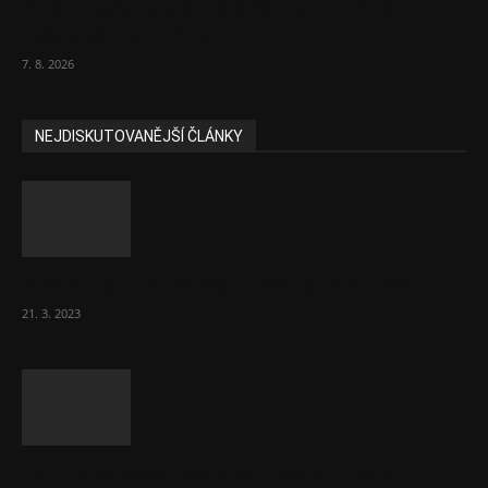
Musk vyjevil další ze svých vizí. Je to
raketový růst tržeb...
7. 8. 2026
NEJDISKUTOVANĚJŠÍ ČLÁNKY
Komentář: Hanba Vám, prezidente Pavle…
21. 3. 2023
Za místenkové peklo ve vlacích mohou