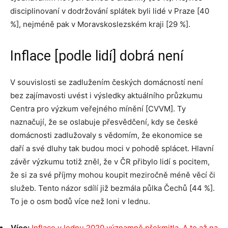
disciplinovaní v dodržování splátek byli lidé v Praze [40
%], nejméně pak v Moravskoslezském kraji [29 %].
Inflace [podle lidí] dobrá není
V souvislosti se zadlužením českých domácností není
bez zajímavosti uvést i výsledky aktuálního průzkumu
Centra pro výzkum veřejného mínění [CVVM]. Ty
naznačují, že se oslabuje přesvědčení, kdy se české
domácnosti zadlužovaly s vědomím, že ekonomice se
daří a své dluhy tak budou moci v pohodě splácet. Hlavní
závěr výzkumu totiž zněl, že v ČR přibylo lidí s pocitem,
že si za své příjmy mohou koupit meziročně méně věcí či
služeb. Tento názor sdílí již bezmála půlka Čechů [44 %].
To je o osm bodů více než loni v lednu.
Více:
Inflace v lednu 2020 významně překmitla. A to až na