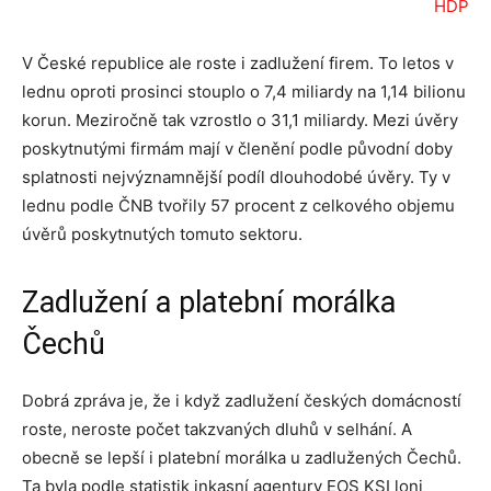
HDP
V České republice ale roste i zadlužení firem. To letos v
lednu oproti prosinci stouplo o 7,4 miliardy na 1,14 bilionu
korun. Meziročně tak vzrostlo o 31,1 miliardy. Mezi úvěry
poskytnutými firmám mají v členění podle původní doby
splatnosti nejvýznamnější podíl dlouhodobé úvěry. Ty v
lednu podle ČNB tvořily 57 procent z celkového objemu
úvěrů poskytnutých tomuto sektoru.
Zadlužení a platební morálka
Čechů
Dobrá zpráva je, že i když zadlužení českých domácností
roste, neroste počet takzvaných dluhů v selhání. A
obecně se lepší i platební morálka u zadlužených Čechů.
Ta byla podle statistik inkasní agentury EOS KSI loni