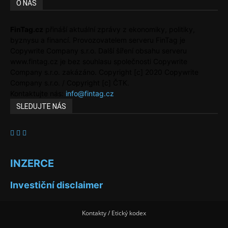
O NÁS
FinTag.cz
přináší aktuální zprávy z ekonomiky, politiky,
byznysu a financí. Provozovatelem serveru FinTag je
Copywrite Company s.r.o. Další šíření obsahu serveru
www.fintag.cz je bez souhlasu společnosti Copywrite
Company s.r.o. zakázáno. Copyright [c] 2020 Copywrite
Company s.r.o. / Copyright [c] ČTK.
Kontaktujte nás:
info@fintag.cz
SLEDUJTE NÁS
INZERCE
Investiční disclaimer
Kontakty / Etický kodex