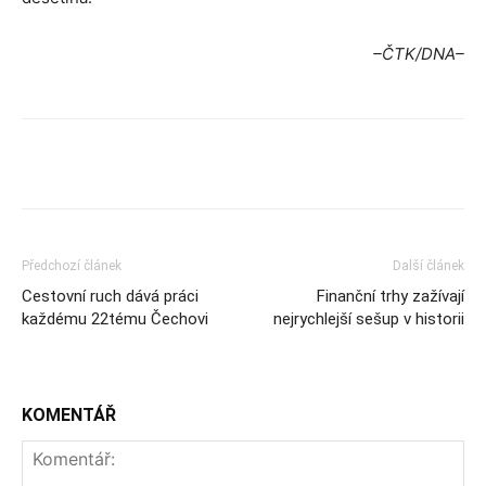
–ČTK/DNA–
Předchozí článek
Další článek
Cestovní ruch dává práci
Finanční trhy zažívají
každému 22tému Čechovi
nejrychlejší sešup v historii
KOMENTÁŘ