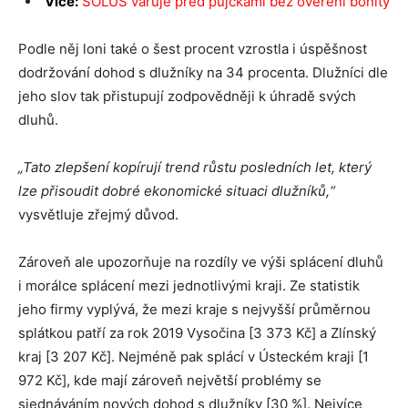
Více:
SOLUS varuje před půjčkami bez ověření bonity
Podle něj loni také o šest procent vzrostla i úspěšnost
dodržování dohod s dlužníky na 34 procenta. Dlužníci dle
jeho slov tak přistupují zodpovědněji k úhradě svých
dluhů.
„Tato zlepšení kopírují trend růstu posledních let, který
lze přisoudit dobré ekonomické situaci dlužníků,“
vysvětluje zřejmý důvod.
Zároveň ale upozorňuje na rozdíly ve výši splácení dluhů
i morálce splácení mezi jednotlivými kraji. Ze statistik
jeho firmy vyplývá, že mezi kraje s nejvyšší průměrnou
splátkou patří za rok 2019 Vysočina [3 373 Kč] a Zlínský
kraj [3 207 Kč]. Nejméně pak splácí v Ústeckém kraji [1
972 Kč], kde mají zároveň největší problémy se
sjednáváním nových dohod s dlužníky [30 %]. Nejvíce