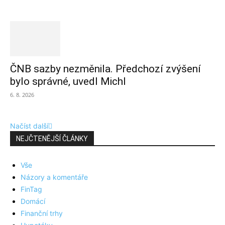
ČNB sazby nezměnila. Předchozí zvýšení
bylo správné, uvedl Michl
6. 8. 2026
Načíst další
NEJČTENĚJŠÍ ČLÁNKY
Vše
Názory a komentáře
FinTag
Domácí
Finanční trhy