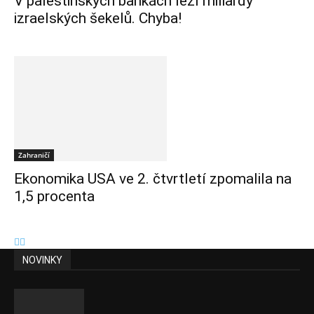
V palestinských bankách leží miliardy
izraelských šekelů. Chyba!
Zahraničí
Ekonomika USA ve 2. čtvrtletí zpomalila na
1,5 procenta
NOVINKY