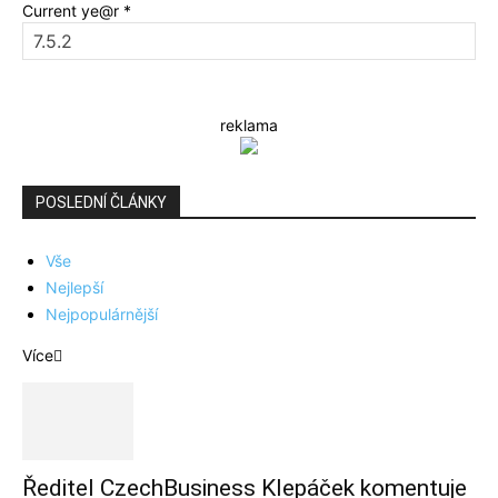
Current ye@r
*
reklama
POSLEDNÍ ČLÁNKY
Vše
Nejlepší
Nejpopulárnější
Více
Ředitel CzechBusiness Klepáček komentuje