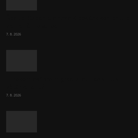
Ředitel CzechBusiness Klepáček komentuje
zahraniční obchod
7. 8. 2026
Eurokomisař pro migraci zjistil, co v EU ví
většina lidí už...
7. 8. 2026