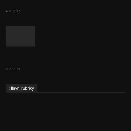
cestující, tvrdí ČD
4. 8. 2022
Vláda zvažuje vyšší zdanění chudých a
střední třídy. Bohaté nechá být
8. 3. 2023
Hlavní rubriky
Aktuality
Ekonomika
Politika
EU