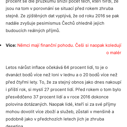
procent se dle průzkumu snížil počet těch, kteří tvrdí, že
jsou na tom v porovnání se situací před rokem zhruba
stejně. Ze zjištěných dat vyplývá, že od roku 2016 se pak
nadále zvyšuje pesimismus Čechů ohledně jejich
budoucích reálných příjmů.
Více:
Němci mají finanční pohodu. Češi si naopak koledují
o malér
Letos nárůst inflace očekává 64 procent lidí, to je o
dvanáct bodů více než loni v lednu a o 20 bodů více než
před čtyřmi lety. To, že za stejný obnos jako dnes nakoupí
i příští rok, si myslí 27 procent lidí. Před rokem o tom bylo
přesvědčeno 37 procent lidí a v roce 2016 dokonce
polovina dotázaných. Naopak lidé, kteří si za své příjmy
mohou dovolit více zboží a služeb, zůstali v menšině a
podobně jako v předchozích letech jich je zhruba
desetina.