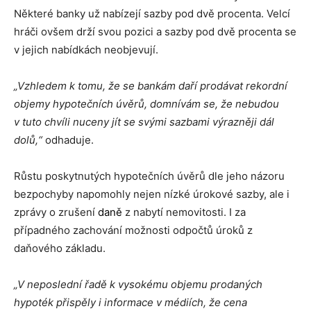
Některé banky už nabízejí sazby pod dvě procenta. Velcí
hráči ovšem drží svou pozici a sazby pod dvě procenta se
v jejich nabídkách neobjevují.
„Vzhledem k tomu, že se bankám daří prodávat rekordní
objemy hypotečních úvěrů, domnívám se, že nebudou
v tuto chvíli nuceny jít se svými sazbami výrazněji dál
dolů,“
odhaduje.
Růstu poskytnutých hypotečních úvěrů dle jeho názoru
bezpochyby napomohly nejen nízké úrokové sazby, ale i
zprávy o zrušení
daně
z nabytí nemovitosti. I za
případného zachování možnosti odpočtů úroků z
daňového základu.
„V neposlední řadě k vysokému objemu prodaných
hypoték přispěly i informace v médiích, že cena