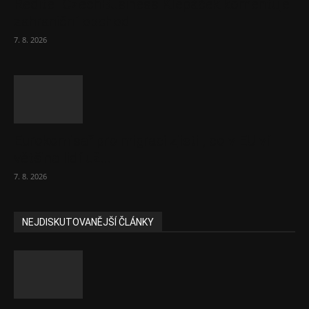
Ředitel CzechBusiness Klepáček komentuje
zahraniční obchod
7. 8. 2026
Eurokomisař pro migraci zjistil, co v EU ví
většina lidí už...
7. 8. 2026
NEJDISKUTOVANĚJŠÍ ČLÁNKY