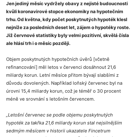
Jen jediný měsíc vydržely obavy z nejisté budoucnosti
kvůli koronavirové stopce ekonomiky na hypotečním
trhu. Od května, kdy počet poskytnutých hypoték klesl
nejníže za posledních deset let, zájem o hypotéky roste.
Již červnové statistiky byly velmi pozitivní, skvělá čísla
ale hlásí trh i o měsíc později.
Objem poskytnutých hypotečních úvěrů [včetně
refinancování] měl letos v červenci dosáhnout 21,6
miliardy korun. Letní měsíce přitom bývají slabšími z
důvodu dovolených. Například loňský červenec byl na
úrovni 15,4 miliardy korun, což je téměř o 30 procent
méně ve srovnání s letošním červencem.
„Letošní červenec se podle objemu poskytnutých
hypoték za takřka 21,6 miliardy korun stal nejsilnějším
sedmým měsícem v historii ukazatele Fincetrum