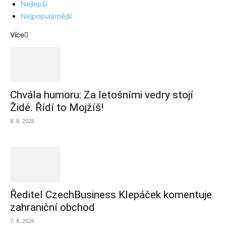
Nejlepší
Nejpopulárnější
Více
Chvála humoru: Za letošními vedry stojí
Židé. Řídí to Mojžíš!
8. 8. 2026
Ředitel CzechBusiness Klepáček komentuje
zahraniční obchod
7. 8. 2026