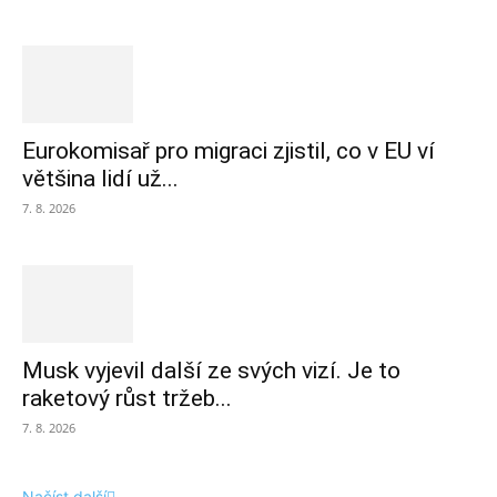
Eurokomisař pro migraci zjistil, co v EU ví
většina lidí už...
7. 8. 2026
Musk vyjevil další ze svých vizí. Je to
raketový růst tržeb...
7. 8. 2026
Načíst další