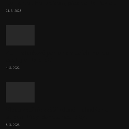
Komentář: Hanba Vám, prezidente Pavle…
21. 3. 2023
Za místenkové peklo ve vlacích mohou
cestující, tvrdí ČD
4. 8. 2022
Vláda zvažuje vyšší zdanění chudých a
střední třídy. Bohaté nechá být
8. 3. 2023