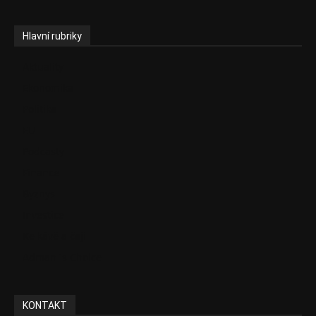
Hlavní rubriky
Aktuality
Ekonomika
Politika
EU
Podcasty
Finance
Byznys
Investice
Ke kávě a čaji
Adman´s Choice
KONTAKT