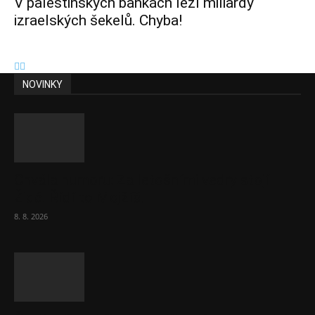
V palestinských bankách leží miliardy
izraelských šekelů. Chyba!
NOVINKY
Chvála humoru: Za letošními vedry stojí
Židé. Řídí to Mojžíš!
8. 8. 2026