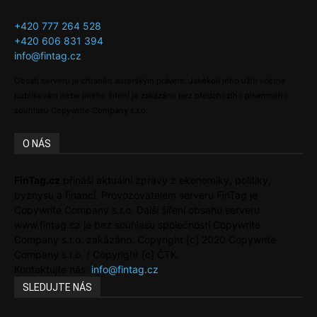
+420 777 264 528
+420 606 831 394
info@fintag.cz
Obsah serveru je chráněn autorským právem. Jakékoli jeho užití včetně
publikování nebo jiného šíření je zakázáno bez předchozího písemného
souhlasu Copywrite Company s.r.o.
O NÁS
FinTag.cz
přináší aktuální zprávy z ekonomiky, politiky,
byznysu a financí. Provozovatelem serveru FinTag je
Copywrite Company s.r.o. Další šíření obsahu serveru
www.fintag.cz je bez souhlasu společnosti Copywrite
Company s.r.o. zakázáno. Copyright [c] 2020 Copywrite
Company s.r.o. / Copyright [c] ČTK.
Kontaktujte nás:
info@fintag.cz
SLEDUJTE NÁS