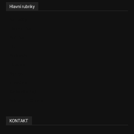
Hlavní rubriky
Aktuality
Ekonomika
Politika
EU
Podcasty
Finance
Byznys
Investice
Ke kávě a čaji
Adman´s Choice
KONTAKT