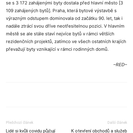
se s 3 172 zahájenými byty dostala před hlavní město [3
109 zahájených bytů]. Praha, která bytové výstavbě s
výrazným odstupem dominovala od začátku 90. let, tak i
nadále ztrácí svou dříve neotřesitelnou pozici. V hlavním
městě se ale stále staví nejvíce bytů v rámci větších
rezidenčních projektů, zatímco ve všech ostatních krajích
převažují byty vznikající v rámci rodinných domů.
–RED–
Předchozí článek
Další článek
Lidé si kvůli covidu půjčují
K otevření obchodů a služeb