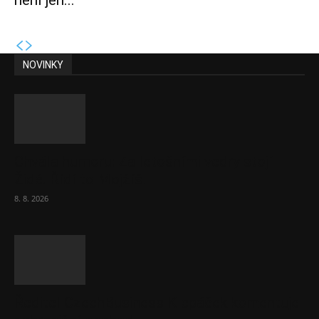
není jen...
NOVINKY
Chvála humoru: Za letošními vedry stojí
Židé. Řídí to Mojžíš!
8. 8. 2026
Ředitel CzechBusiness Klepáček komentuje