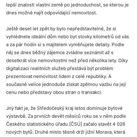
lepší znalosti vlastní země po jednoduchost, se kterou je
dnes možné najít odpovídající nemovitost.
Ještě deset let zpět by bylo nepředstavitelné, že si
vyhlédnete ideální dům nebo byt stovky kilometrů od vás
a za pár hodin si s majitelem vyměňujete detaily. Podle
něj se dnes běžný zájemce zvládne seznámit až s
desetkrát více nemovitostmi než před několika lety. Díky
digitalizaci realitních služeb přestává být problém
prezentovat nemovitost lidem z celé republiky. A
současně velice jednoduše získat zpětnou vazbu na její
cenu nebo představy obou stran o transakci
.
Jný fakt je, že Středočeský kraj letos dominuje bytové
výstavbě. Za prvních devět měsíců roku se v něm podle
Českého statistického úřadu [ČSÚ] začalo stavět 4 028
nových bytů. Druhé místo těsně drží jižní Morava, která