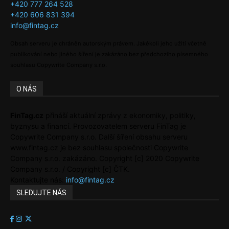
+420 777 264 528
+420 606 831 394
info@fintag.cz
Obsah serveru je chráněn autorským právem. Jakékoli jeho užití včetně
publikování nebo jiného šíření je zakázáno bez předchozího písemného
souhlasu Copywrite Company s.r.o.
O NÁS
FinTag.cz
přináší aktuální zprávy z ekonomiky, politiky,
byznysu a financí. Provozovatelem serveru FinTag je
Copywrite Company s.r.o. Další šíření obsahu serveru
www.fintag.cz je bez souhlasu společnosti Copywrite
Company s.r.o. zakázáno. Copyright [c] 2020 Copywrite
Company s.r.o. / Copyright [c] ČTK.
Kontaktujte nás:
info@fintag.cz
SLEDUJTE NÁS