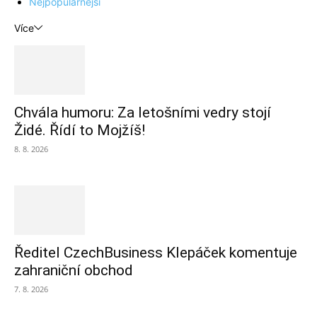
Nejpopulárnější
Více
Chvála humoru: Za letošními vedry stojí
Židé. Řídí to Mojžíš!
8. 8. 2026
Ředitel CzechBusiness Klepáček komentuje
zahraniční obchod
7. 8. 2026