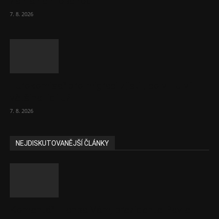
zahraniční obchod
7. 8. 2026
Eurokomisař pro migraci zjistil, co v EU ví
většina lidí už...
7. 8. 2026
NEJDISKUTOVANĚJŠÍ ČLÁNKY
Komentář: Hanba Vám, prezidente Pavle…