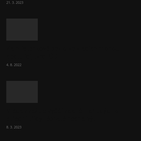
21. 3. 2023
Za místenkové peklo ve vlacích mohou
cestující, tvrdí ČD
4. 8. 2022
Vláda zvažuje vyšší zdanění chudých a
střední třídy. Bohaté nechá být
8. 3. 2023