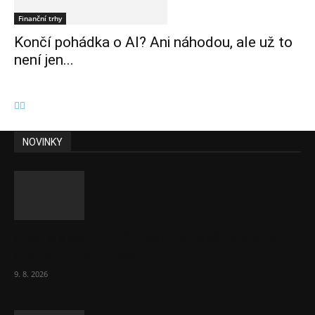
Finanční trhy
Končí pohádka o AI? Ani náhodou, ale už to
není jen...
NOVINKY
Obcí s vlastními firmami přibývá. Majoritu
drží v 1 037 firmách
9. 8. 2026