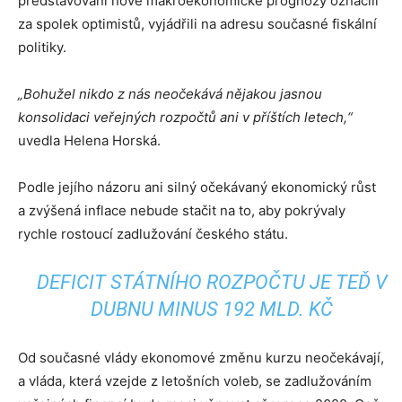
představování nové makroekonomické prognózy označili
za spolek optimistů, vyjádřili na adresu současné fiskální
politiky.
„Bohužel nikdo z nás neočekává nějakou jasnou
konsolidaci veřejných rozpočtů ani v příštích letech,“
uvedla Helena Horská.
Podle jejího názoru ani silný očekávaný ekonomický růst
a zvýšená inflace nebude stačit na to, aby pokrývaly
rychle rostoucí zadlužování českého státu.
DEFICIT STÁTNÍHO ROZPOČTU JE TEĎ V
DUBNU MINUS 192 MLD. KČ
Od současné vlády ekonomové změnu kurzu neočekávají,
a vláda, která vzejde z letošních voleb, se zadlužováním