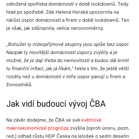
odložená spotřeba domácností v době lockdownů. Tedy
hlad po spotřebě. Zde Helena Horská upozornila na
nárůst úspor domácností a firem v době lockdownů. Ten
je však, jak zdůraznila, velice nerovnoměrný.
„Bohužel ty nízkopříjmové skupiny jsou spíše bez úspor.
Naopak ty movitější domácnosti úspory zvýšily a je
možné, že je dají třeba do nemovitostí a budou dál krmit
tu finanční inflaci, jak já říkám,“
řekla s tím, že ještě větší
rozdíly než u domácností v míře úspor panují u firem a
živnostníků.
Jak vidí budoucí vývoj ČBA
Na závěr dodejme, že ČBA ve své
květnové
makroekonomické prognóze
zvýšila [oproti únoru, pozn.
red.] odhad růstu HDP Česka na letošek o sedm desetin