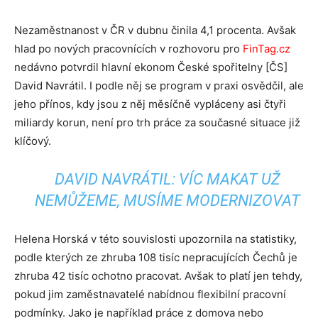
Nezaměstnanost v ČR v dubnu činila 4,1 procenta. Avšak
hlad po nových pracovnících v rozhovoru pro
FinTag.cz
nedávno potvrdil hlavní ekonom České spořitelny [ČS]
David Navrátil. I podle něj se program v praxi osvědčil, ale
jeho přínos, kdy jsou z něj měsíčně vypláceny asi čtyři
miliardy korun, není pro trh práce za současné situace již
klíčový.
DAVID NAVRÁTIL: VÍC MAKAT UŽ
NEMŮŽEME, MUSÍME MODERNIZOVAT
Helena Horská v této souvislosti upozornila na statistiky,
podle kterých ze zhruba 108 tisíc nepracujících Čechů je
zhruba 42 tisíc ochotno pracovat. Avšak to platí jen tehdy,
pokud jim zaměstnavatelé nabídnou flexibilní pracovní
podmínky. Jako je například práce z domova nebo