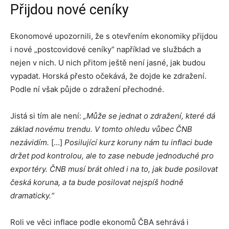
Přijdou nové ceníky
Ekonomové upozornili, že s otevřením ekonomiky přijdou
i nové „postcovidové ceníky“ například ve službách a
nejen v nich. U nich přitom ještě není jasné, jak budou
vypadat. Horská přesto očekává, že dojde ke zdražení.
Podle ní však půjde o zdražení přechodné.
Jistá si tím ale není:
„Může se jednat o zdražení, které dá
základ novému trendu. V tomto ohledu vůbec ČNB
nezávidím.
[…]
Posilující kurz koruny nám tu inflaci bude
držet pod kontrolou, ale to zase nebude jednoduché pro
exportéry. ČNB musí brát ohled i na to, jak bude posilovat
česká koruna, a ta bude posilovat nejspíš hodně
dramaticky.“
Roli ve věci inflace podle ekonomů ČBA sehrává i