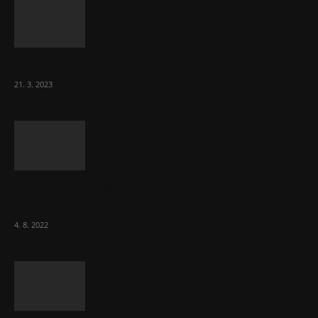
Komentář: Hanba Vám, prezidente Pavle…
21. 3. 2023
Za místenkové peklo ve vlacích mohou
cestující, tvrdí ČD
4. 8. 2022