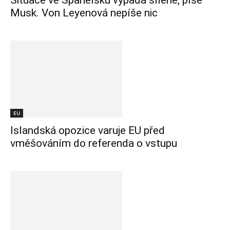
Situace ve Španělsku vypadá šíleně, píše
Musk. Von Leyenová nepíše nic
EU
Islandská opozice varuje EU před
vměšováním do referenda o vstupu