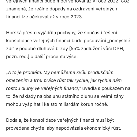
veřejných financí bude moci věnovat až v roce 2022. Což
znamená, že reálné dopady na ozdravení veřejných
financí lze očekávat až v roce 2023.
Horská přesto vyjádřila pochyby, že součástí řešení
konsolidace veřejných financí bude posouvání „pomyslné
zdi“ v podobě dluhové brzdy [55% zadlužení vůči DPH,
pozn. red.] o další procenta výše.
„A to je problém.
My nemůžeme kvůli produkčním
omezením a trhu práce růst tak rychle, jak rychle nám
rostou dluhy ve veřejných financí,“
uvedla s poukazem na
to, že náklady na obsluhu státního dluhu se velmi záhy
mohou vyšplhat i ke sto miliardám korun ročně.
Dodala, že konsolidace veřejných financí musí být
provedena chytře, aby nepodvázala ekonomický růst.