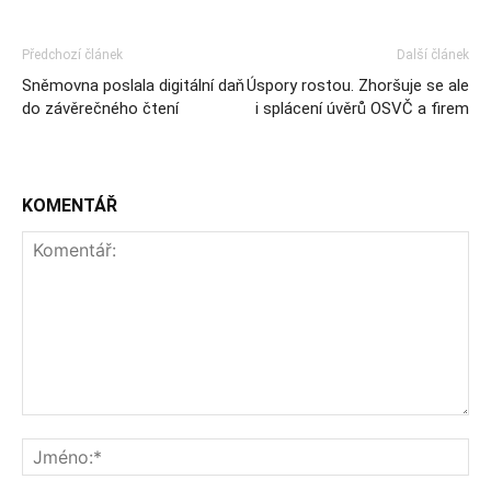
Předchozí článek
Další článek
Sněmovna poslala digitální daň
Úspory rostou. Zhoršuje se ale
do závěrečného čtení
i splácení úvěrů OSVČ a firem
KOMENTÁŘ