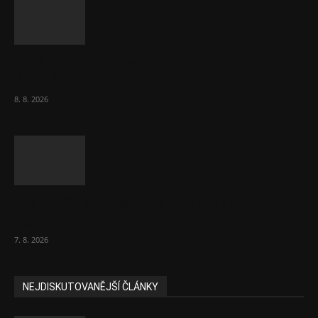
Chvála humoru: Za letošními vedry stojí
Židé. Řídí to Mojše!
8. 8. 2026
Ředitel CzechBusiness Klepáček komentuje
zahraniční obchod
7. 8. 2026
NEJDISKUTOVANĚJŠÍ ČLÁNKY