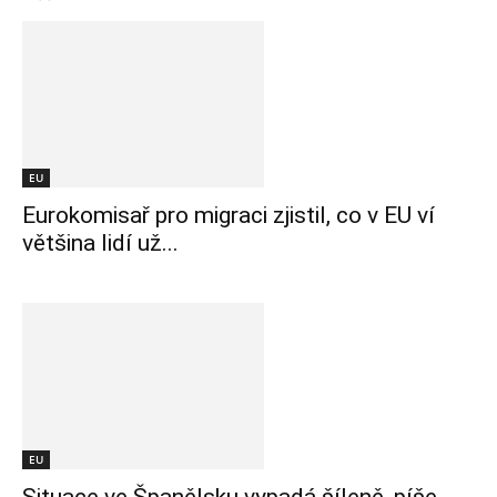
EU
Eurokomisař pro migraci zjistil, co v EU ví
většina lidí už...
EU