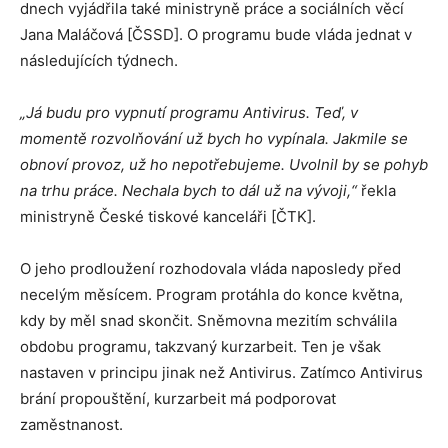
dnech vyjádřila také ministryně práce a sociálních věcí
Jana Maláčová [ČSSD]. O programu bude vláda jednat v
následujících týdnech.
„Já budu pro vypnutí programu Antivirus. Teď, v
momentě rozvolňování už bych ho vypínala. Jakmile se
obnoví provoz, už ho nepotřebujeme. Uvolnil by se pohyb
na trhu práce. Nechala bych to dál už na vývoji,“
řekla
ministryně České tiskové kanceláři [ČTK].
O jeho prodloužení rozhodovala vláda naposledy před
necelým měsícem. Program protáhla do konce května,
kdy by měl snad skončit. Sněmovna mezitím schválila
obdobu programu, takzvaný kurzarbeit. Ten je však
nastaven v principu jinak než Antivirus. Zatímco Antivirus
brání propouštění, kurzarbeit má podporovat
zaměstnanost.