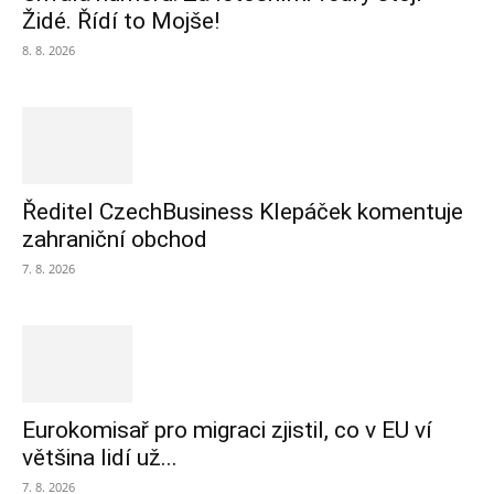
Židé. Řídí to Mojše!
8. 8. 2026
Ředitel CzechBusiness Klepáček komentuje
zahraniční obchod
7. 8. 2026
Eurokomisař pro migraci zjistil, co v EU ví
většina lidí už...
7. 8. 2026