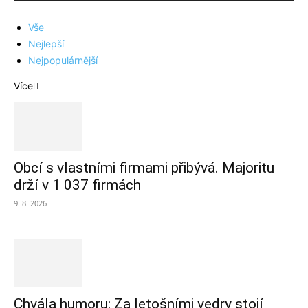
Vše
Nejlepší
Nejpopulárnější
Více
Obcí s vlastními firmami přibývá. Majoritu
drží v 1 037 firmách
9. 8. 2026
Chvála humoru: Za letošními vedry stojí