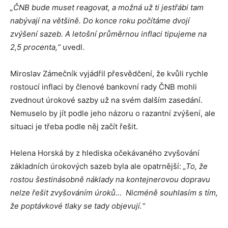
„ČNB bude muset reagovat, a možná už ti jestřábi tam
nabývají na většině. Do konce roku počítáme dvojí
zvýšení sazeb. A letošní průměrnou inflaci tipujeme na
2,5 procenta,“
uvedl.
Miroslav Zámečník vyjádřil přesvědčení, že kvůli rychle
rostoucí inflaci by členové bankovní rady ČNB mohli
zvednout úrokové sazby už na svém dalším zasedání.
Nemuselo by jít podle jeho názoru o razantní zvýšení, ale
situaci je třeba podle něj začít řešit.
Helena Horská by z hlediska očekávaného zvyšování
základních úrokových sazeb byla ale opatrnější:
„To, že
rostou šestinásobně náklady na kontejnerovou dopravu
nelze řešit zvyšováním úroků… Nicméně souhlasím s tím,
že poptávkové tlaky se tady objevují.“