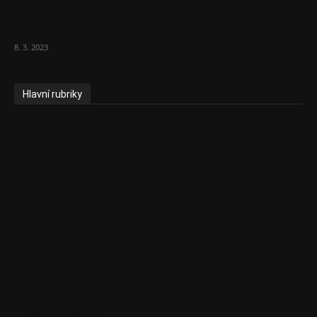
Vláda zvažuje vyšší zdanění chudých a
střední třídy. Bohaté nechá být
8. 3. 2023
Hlavní rubriky
Aktuality
Ekonomika
Politika
EU
Podcasty
Finance
Byznys
Investice
Ke kávě a čaji
Adman´s Choice