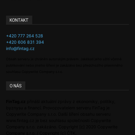
KONTAKT
+420 777 264 528
+420 606 831 394
info@fintag.cz
Obsah serveru je chráněn autorským právem. Jakékoli jeho užití včetně
publikování nebo jiného šíření je zakázáno bez předchozího písemného
souhlasu Copywrite Company s.r.o.
O NÁS
FinTag.cz
přináší aktuální zprávy z ekonomiky, politiky,
byznysu a financí. Provozovatelem serveru FinTag je
Copywrite Company s.r.o. Další šíření obsahu serveru
www.fintag.cz je bez souhlasu společnosti Copywrite
Company s.r.o. zakázáno. Copyright [c] 2020 Copywrite
Company s.r.o. / Copyright [c] ČTK.