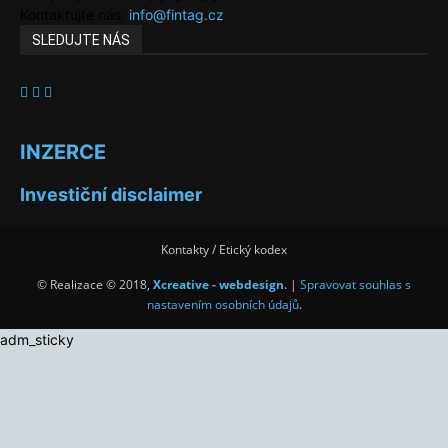
Kontaktujte nás:
info@fintag.cz
SLEDUJTE NÁS
INZERCE
Investiční disclaimer
Kontakty / Etický kodex
© Realizace © 2018,
Xcreative - webdesign
. |
Spravovat souhlas s
nastavením osobních údajů
.
adm_sticky