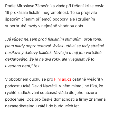
Podle Miroslava Zámečníka vláda při řešení krize covid-
19 prokázala fiskální negramotnost. To se projevilo
špatným cílením příjemců podpory, ale i zrušením
superhrubé mzdy v nejméně vhodnou dobu.
„Já vůbec nejsem proti fiskálním stimulům, proti tomu
jsem nikdy neprotestoval. Avšak udělal se tady strašně
nešikovný daňový balíček. Navíc je u něj jen verbálně
deklarováno, že je na dva roky, ale v legislativě to
uvedeno není,“
řekl.
V obdobném duchu se pro
FinTag.cz
ostatně vyjádřil v
podcastu také David Navrátil. V něm mimo jiné říká, že
rychlé zadlužování současná vláda dle jeho názoru
podceňuje. Což pro české domácnosti a firmy znamená
nezanedbatelnou zátěž do budoucích let.