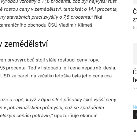
robců vzrostly o 11,6 procenta, což byl nejvyšší růst
 rostou ceny v zemědělství, tentokrát o 14,1 procenta,
Č
ny stavebních prací zvýšily o 7,5 procenta,“
říká
z
 zahraničního obchodu ČSÚ Vladimír Klimeš.
6.
 v zemědělství
cen prvovýrobců stojí stále rostoucí ceny ropy.
,5 procenta. Teď v listopadu její cena nepatrně klesla.
Č
USD za barel, na začátku letoška byla jeho cena cca
h
6.
ze o ropě, když v říjnu silně působily také vyšší ceny
Na
 cen v potravinářském průmyslu, což se zpožděním
elským cenám potravin,“
upozorňuje ekonom