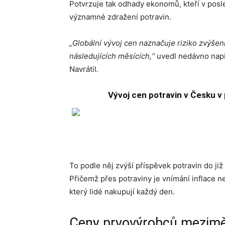
Potvrzuje tak odhady ekonomů, kteří v pos
významné zdražení potravin.
„Globální vývoj cen naznačuje riziko zvýše
následujících měsících,“
uvedl nedávno např
Navrátil
.
Vývoj cen potravin v Česku 
To podle něj zvýší příspěvek potravin do již
Přičemž přes potraviny je vnímání inflace n
který lidé nakupují každý den.
Ceny prvovýrobců mezim