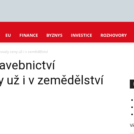
EU
FINANCE
BYZNYS
INVESTICE
ROZHOVORY
ovaly ceny už i v zemědělství
avebnictví
 už i v zemědělství
Ví