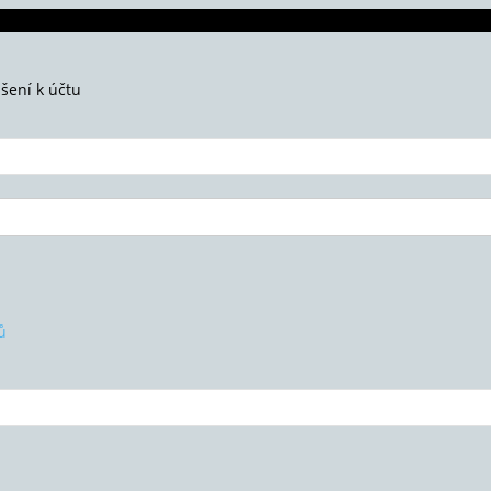
ášení k účtu
ů