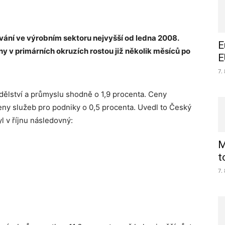
ání ve výrobním sektoru nejvyšší od ledna 2008.
E
 v primárních okruzích rostou již několik měsíců po
E
7.
dělství a průmyslu shodně o 1,9 procenta. Ceny
ceny služeb pro podniky o 0,5 procenta. Uvedl to Český
yl v říjnu následovný:
M
t
7.