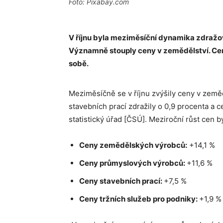
Foto: Pixabay.com
V říjnu byla m
eziměsíční dynamika zdražov
Významně stouply ceny v zemědělství. Ceny
sobě.
Meziměsíčně se v říjnu zvýšily ceny v země
stavebních prací zdražily o 0,9 procenta a 
statistický úřad [ČSÚ]. Meziroční růst cen b
Ceny zemědělských výrobců:
+14,1 %
Ceny průmyslových výrobců:
+11,6 %
Ceny stavebních prací:
+7,5 %
Ceny tržních služeb pro podniky:
+1,9 %