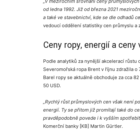
„V meziročním srovnání ceny průmyslových vý
od ledna 1992. Již od března 2021 meziročně
a také ve stavebnictví, kde se dle odhadů ce
vedoucí oddělení statistiky cen průmyslu a
Ceny ropy, energií a ceny
Podle analytiků za nynější akcelerací růstu 
Severomořská ropa Brent v říjnu zdražila o 7
Barel ropy se aktuálně obchoduje za cca 82 
50 USD.
„Rychlý růst průmyslových cen však není pou
energií. Ty se přitom již promítají také do
pravděpodobně povede i k vyšším spotřebit
Komerční banky [KB] Martin Gürtler
.