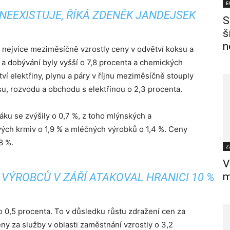
E
NEEXISTUJE, ŘÍKÁ ZDENĚK JANDEJSEK
S
š
n
 nejvíce meziměsíčně vzrostly ceny v odvětví koksu a
a dobývání byly vyšší o 7,8 procenta a chemických
ví elektřiny, plynu a páry v říjnu meziměsíčně stouply
osu, rozvodu a obchodu s elektřinou o 2,3 procenta.
ku se zvýšily o 0,7 %, z toho mlýnských a
ých krmiv o 1,9 % a mléčných výrobků o 1,4 %. Ceny
8 %.
Z
V
m
VÝROBCŮ V ZÁŘÍ ATAKOVAL HRANICI 10 %
o 0,5 procenta. To v důsledku růstu zdražení cen za
ny za služby v oblasti zaměstnání vzrostly o 3,2