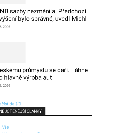
NB sazby nezměnila. Předchozí
výšení bylo správné, uvedl Michl
 8. 2026
eskému průmyslu se daří. Táhne
o hlavně výroba aut
 8. 2026
číst další
NEJČTENĚJŠÍ ČLÁNKY
Vše