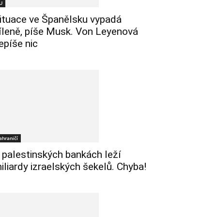
U
ituace ve Španělsku vypadá
íleně, píše Musk. Von Leyenová
epíše nic
ahraničí
 palestinských bankách leží
iliardy izraelských šekelů. Chyba!