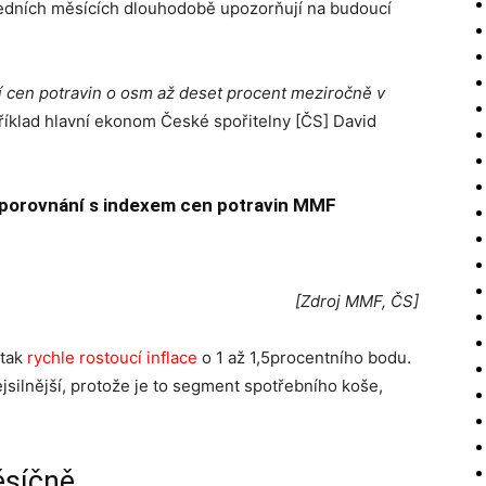
ledních měsících dlouhodobě upozorňují na budoucí
ní cen potravin o osm až deset procent meziročně v
íklad hlavní ekonom České spořitelny [ČS] David
v porovnání s indexem cen potravin MMF
[Zdroj MMF, ČS]
 tak
rychle rostoucí inflace
o 1 až 1,5procentního bodu.
ejsilnější, protože je to segment spotřebního koše,
ěsíčně