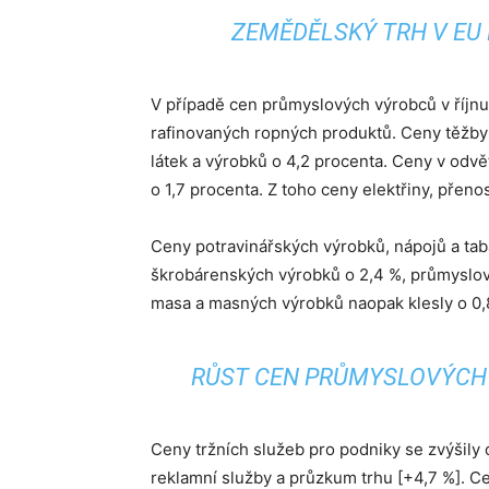
ZEMĚDĚLSKÝ TRH V EU 
V případě cen průmyslových výrobců v říjnu
rafinovaných ropných produktů. Ceny těžby 
látek a výrobků o 4,2 procenta. Ceny v odvět
o 1,7 procenta. Z toho ceny elektřiny, přen
Ceny potravinářských výrobků, nápojů a tabá
škrobárenských výrobků o 2,4 %, průmyslov
masa a masných výrobků naopak klesly o 0,
RŮST CEN PRŮMYSLOVÝCH 
Ceny tržních služeb pro podniky se zvýšily 
reklamní služby a průzkum trhu [+4,7 %]. Ce