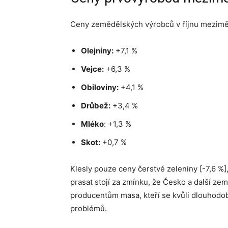
Ceny zemědělských výrobců v říjnu meziměs
Olejniny:
+7,1 %
Vejce:
+6,3 %
Obiloviny:
+4,1 %
Drůbež:
+3,4 %
Mléko
: +1,3 %
Skot:
+0,7 %
Klesly pouze ceny čerstvé zeleniny [-7,6 %],
prasat stojí za zmínku, že Česko a další z
producentům masa, kteří se kvůli dlouhod
problémů.