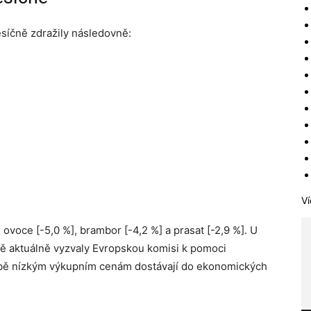
íčně zdražily následovně:
Ví
 ovoce [-5,0 %], brambor [-4,2 %] a prasat [-2,9 %]. U
emě aktuálně vyzvaly Evropskou komisi k pomoci
obě nízkým výkupním cenám dostávají do ekonomických