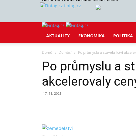
fintag.cz
AKTUALITY
EKONOMIKA
POLITIKA
Domů
Domácí
Po průmyslu a stavebnictví akceler
Po průmyslu a st
akcelerovaly ceny
17. 11. 2021
Sdílet