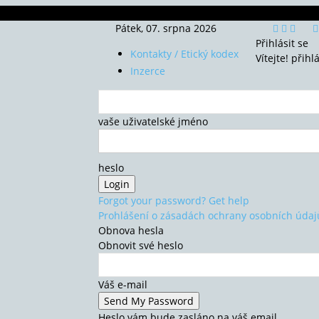
Pátek, 07. srpna 2026
Přihlásit se
Kontakty / Etický kodex
Vítejte! přihl
Inzerce
vaše uživatelské jméno
heslo
Forgot your password? Get help
Prohlášení o zásadách ochrany osobních údaj
Obnova hesla
Obnovit své heslo
Váš e-mail
Heslo vám bude zasláno na váš email