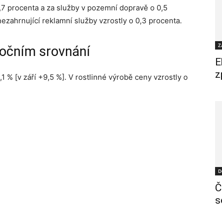
0,7 procenta a za služby v pozemní dopravě o 0,5
ezahrnující reklamní služby vzrostly o 0,3 procenta.
Z
ročním srovnání
E
z
 % [v září +9,5 %]. V rostlinné výrobě ceny vzrostly o
D
Č
s