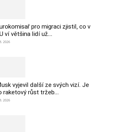
urokomisař pro migraci zjistil, co v
U ví většina lidí už...
 8. 2026
usk vyjevil další ze svých vizí. Je
o raketový růst tržeb...
 8. 2026