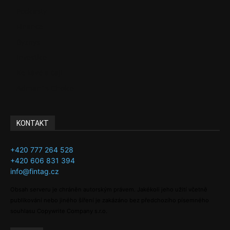
Podcasty
Finance
Byznys
Investice
Ke kávě a čaji
Adman´s Choice
KONTAKT
+420 777 264 528
+420 606 831 394
info@fintag.cz
Obsah serveru je chráněn autorským právem. Jakékoli jeho užití včetně
publikování nebo jiného šíření je zakázáno bez předchozího písemného
souhlasu Copywrite Company s.r.o.