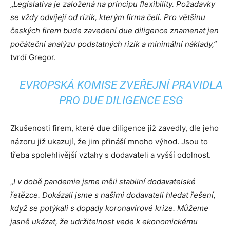
„
Legislativa je založená na principu flexibility. Požadavky
se vždy odvíjejí od rizik, kterým firma čelí. Pro většinu
českých firem bude zavedení due diligence znamenat jen
počáteční analýzu podstatných rizik a minimální náklady,”
tvrdí Gregor.
EVROPSKÁ KOMISE ZVEŘEJNÍ PRAVIDLA
PRO DUE DILIGENCE ESG
Zkušenosti firem, které due diligence již zavedly, dle jeho
názoru již ukazují, že jim přináší mnoho výhod. Jsou to
třeba spolehlivější vztahy s dodavateli a vyšší odolnost.
„
I v době pandemie jsme měli stabilní dodavatelské
řetězce. Dokázali jsme s našimi dodavateli hledat řešení,
když se potýkali s dopady koronavirové krize.
Můžeme
jasně ukázat, že udržitelnost vede k ekonomickému