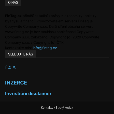
O NÁS
FinTag.cz
přináší aktuální zprávy z ekonomiky, politiky,
byznysu a financí. Provozovatelem serveru FinTag je
Copywrite Company s.r.o. Další šíření obsahu serveru
www.fintag.cz je bez souhlasu společnosti Copywrite
Company s.r.o. zakázáno. Copyright [c] 2020 Copywrite
Company s.r.o. / Copyright [c] ČTK.
Kontaktujte nás:
info@fintag.cz
SLEDUJTE NÁS
INZERCE
Investiční disclaimer
Kontakty / Etický kodex