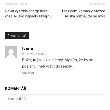
Předchozí článek
Další článek
Covid vystřídá energetická
Prezident Zeman v otázce
krize. Rusko napadlo Ukrajinu
Ruska přiznal, že se mýlil
1 komentář
Ivana
25. 2. 2022 At 8:23
Bože, to jsou zase kecy. Myslím, že by se
poslanci měli vrátit do reality.
Odpověď
KOMENTÁŘ