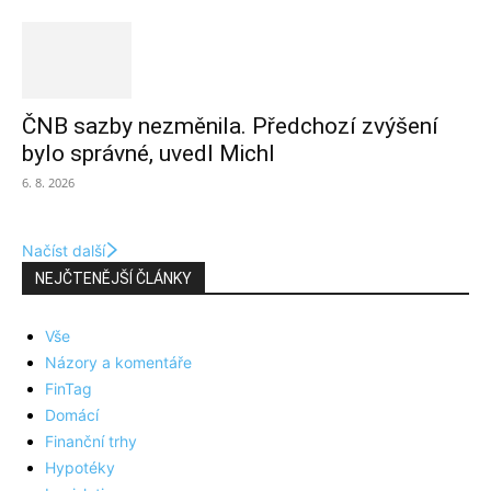
ČNB sazby nezměnila. Předchozí zvýšení
bylo správné, uvedl Michl
6. 8. 2026
Načíst další
NEJČTENĚJŠÍ ČLÁNKY
Vše
Názory a komentáře
FinTag
Domácí
Finanční trhy
Hypotéky