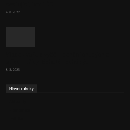
cestující, tvrdí ČD
4. 8. 2022
Vláda zvažuje vyšší zdanění chudých a
střední třídy. Bohaté nechá být
8. 3. 2023
Hlavní rubriky
Aktuality
Ekonomika
Politika
EU