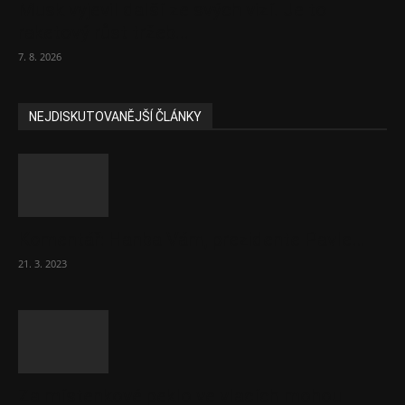
Musk vyjevil další ze svých vizí. Je to
raketový růst tržeb...
7. 8. 2026
NEJDISKUTOVANĚJŠÍ ČLÁNKY
Komentář: Hanba Vám, prezidente Pavle…
21. 3. 2023
Za místenkové peklo ve vlacích mohou