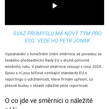
SVAZ PRŮMYSLU MÁ NOVÝ TÝM PRO
ESG. VEDE HO PETR JONÁK
Vyjednávání o konečném znění směrnice se povedou za
českého předsednictví Rady EU v druhé polovině
letošního roku. V platnost směrnice vstoupí v roce 2024.
Spolu s ní jsou klíčové vznikající standardy EU o
reportingu o udržitelnosti, které firmám upřesní, co
přesně budou v oblasti náležité péče reportovat.
O co jde ve směrnici o náležité