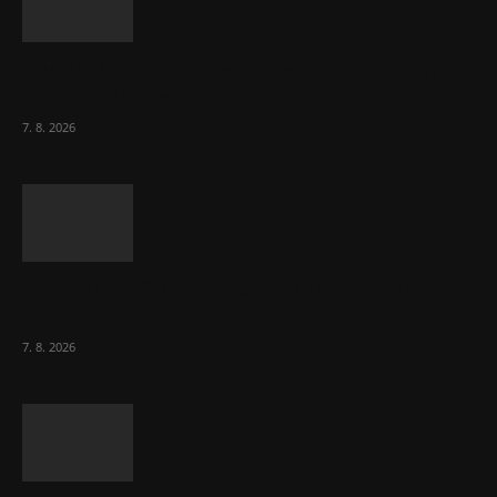
Ředitel CzechBusiness Klepáček komentuje
zahraniční obchod
7. 8. 2026
Eurokomisař pro migraci zjistil, co v EU ví
většina lidí už...
7. 8. 2026