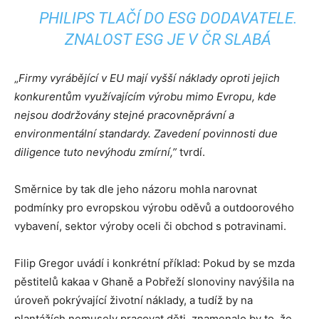
PHILIPS TLAČÍ DO ESG DODAVATELE.
ZNALOST ESG JE V ČR SLABÁ
„
Firmy vyrábějící v EU mají vyšší náklady oproti jejich
konkurentům využívajícím výrobu mimo Evropu, kde
nejsou dodržovány stejné pracovněprávní a
environmentální standardy.
Zavedení povinnosti due
diligence tuto nevýhodu zmírní,”
tvrdí.
Směrnice by tak dle jeho názoru mohla narovnat
podmínky pro evropskou výrobu oděvů a outdoorového
vybavení, sektor výroby oceli či obchod s potravinami.
Filip Gregor uvádí i konkrétní příklad: Pokud by se mzda
pěstitelů kakaa v Ghaně a Pobřeží slonoviny navýšila na
úroveň pokrývající životní náklady, a tudíž by na
plantážích nemusely pracovat děti, znamenalo by to, že