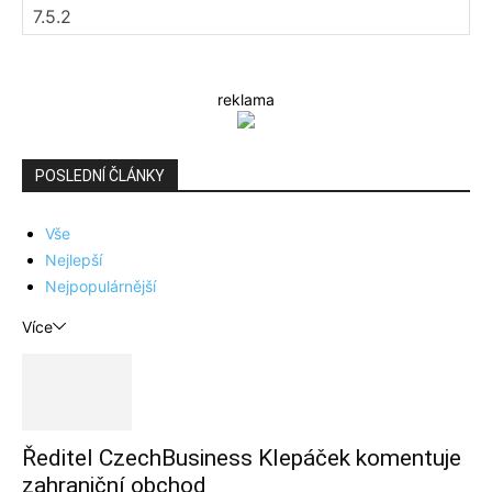
reklama
POSLEDNÍ ČLÁNKY
Vše
Nejlepší
Nejpopulárnější
Více
Ředitel CzechBusiness Klepáček komentuje
zahraniční obchod