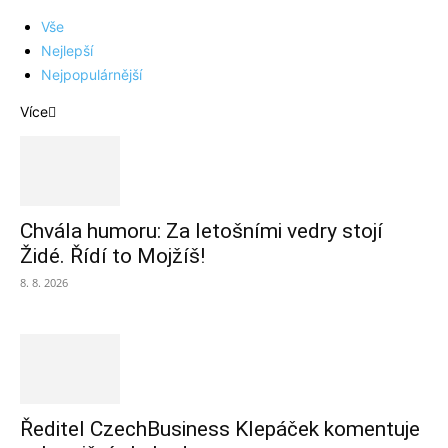
Vše
Nejlepší
Nejpopulárnější
Více
Chvála humoru: Za letošními vedry stojí
Židé. Řídí to Mojžíš!
8. 8. 2026
Ředitel CzechBusiness Klepáček komentuje