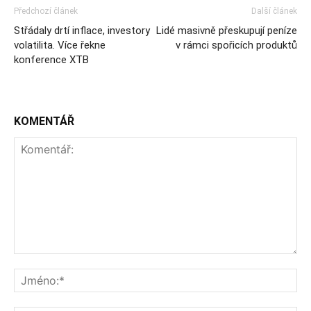
Předchozí článek
Další článek
Střádaly drtí inflace, investory
Lidé masivně přeskupují peníze
volatilita. Více řekne
v rámci spořicích produktů
konference XTB
KOMENTÁŘ