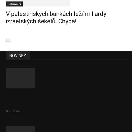
Zahraničí
V palestinských bankách leží miliardy
izraelských šekelů. Chyba!
NOVINKY
Chvála humoru: Za letošními vedry stojí
Židé. Řídí to Mojžíš!
8. 8. 2026