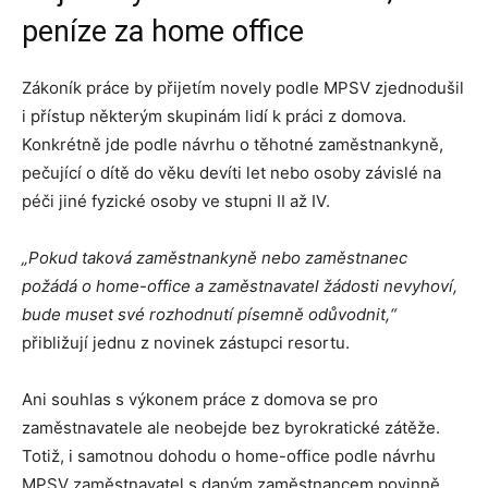
peníze za home office
Zákoník práce by přijetím novely podle MPSV zjednodušil
i přístup některým skupinám lidí k práci z domova.
Konkrétně jde podle návrhu o těhotné zaměstnankyně,
pečující o dítě do věku devíti let nebo osoby závislé na
péči jiné fyzické osoby ve stupni II až IV.
„Pokud taková zaměstnankyně nebo zaměstnanec
požádá o home-office a zaměstnavatel žádosti nevyhoví,
bude muset své rozhodnutí písemně odůvodnit,“
přibližují jednu z novinek zástupci resortu.
Ani souhlas s výkonem práce z domova se pro
zaměstnavatele ale neobejde bez byrokratické zátěže.
Totiž, i samotnou dohodu o home-office podle návrhu
MPSV zaměstnavatel s daným zaměstnancem povinně