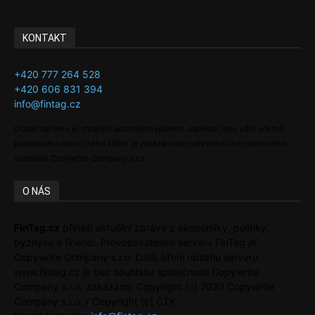
KONTAKT
+420 777 264 528
+420 606 831 394
info@fintag.cz
Obsah serveru je chráněn autorským právem. Jakékoli jeho užití včetně
publikování nebo jiného šíření je zakázáno bez předchozího písemného
souhlasu Copywrite Company s.r.o.
O NÁS
FinTag.cz
přináší aktuální zprávy z ekonomiky, politiky,
byznysu a financí. Provozovatelem serveru FinTag je
Copywrite Company s.r.o. Další šíření obsahu serveru
www.fintag.cz je bez souhlasu společnosti Copywrite
Company s.r.o. zakázáno. Copyright [c] 2020 Copywrite
Company s.r.o. / Copyright [c] ČTK.