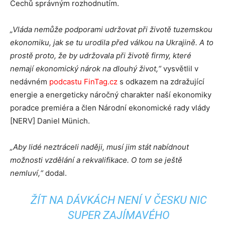
Čechů správným rozhodnutím.
„Vláda nemůže podporami udržovat při životě tuzemskou
ekonomiku, jak se tu urodila před válkou na Ukrajině. A to
prostě proto, že by udržovala při životě firmy, které
nemají ekonomický nárok na dlouhý život,“
vysvětlil v
nedávném
podcastu FinTag.cz
s odkazem na zdražující
energie a energeticky náročný charakter naší ekonomiky
poradce premiéra a člen Národní ekonomické rady vlády
[NERV] Daniel Münich.
„Aby lidé neztráceli naději, musí jim stát nabídnout
možnosti vzdělání a rekvalifikace. O tom se ještě
nemluví,“
dodal.
ŽÍT NA DÁVKÁCH NENÍ V ČESKU NIC
SUPER ZAJÍMAVÉHO