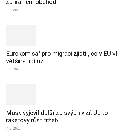
zahraniční obchod
7. 8. 2026
Eurokomisař pro migraci zjistil, co v EU ví
většina lidí už...
7. 8. 2026
Musk vyjevil další ze svých vizí. Je to
raketový růst tržeb...
7. 8. 2026