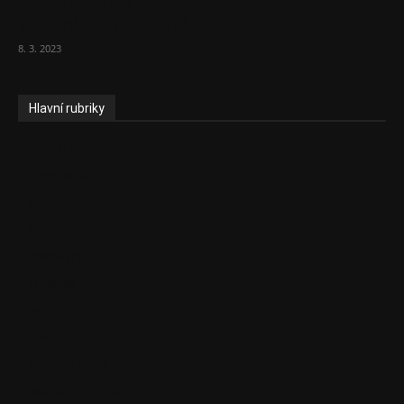
Vláda zvažuje vyšší zdanění chudých a
střední třídy. Bohaté nechá být
8. 3. 2023
Hlavní rubriky
Aktuality
Ekonomika
Politika
EU
Podcasty
Finance
Byznys
Investice
Ke kávě a čaji
Adman´s Choice