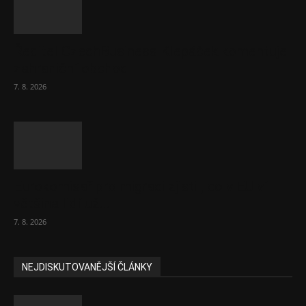
Ředitel CzechBusiness Klepáček komentuje
zahraniční obchod
7. 8. 2026
Eurokomisař pro migraci zjistil, co v EU ví
většina lidí už...
7. 8. 2026
NEJDISKUTOVANĚJŠÍ ČLÁNKY