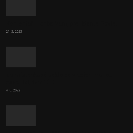
Komentář: Hanba Vám, prezidente Pavle…
21. 3. 2023
Za místenkové peklo ve vlacích mohou
cestující, tvrdí ČD
4. 8. 2022