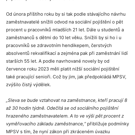
Od února příštího roku by si tak podle stávajícího návrhu
zaměstnavatelé snížili odvod na sociální pojištění o pět
procent u pracovníků mladších 21 let. Dále u studentů a
zaměstnanců s dětmi do 10 let věku. Snížili by si ho i u
pracovníků se zdravotním hendikepem, čerstvých
absolventů rekvalifikací a zejména pak při zaměstnání lidí
starších 55 let. A podle navrhované novely by od
července roku 2023 měli platit nižší sociální pojištění
také pracující senioři. Což by jim, jak předpokládá MPSV,
zvýšilo čistý výdělek.
„Sleva se bude vztahovat na zaměstnance, kteří pracují 8
až 30 hodin týdně.
Odečítá se od sociálního pojištění
hrazeného zaměstnavatelem. A to ve výši pět procent z
vyměřovacího základu zaměstnance,“
přibližuje podmínky
MPSV s tím, že nyní zákon při zkráceném úvazku