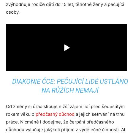
zvýhodňuje rodiče dětí do 15 let, těhotné ženy a pečující
osoby.
DIAKONIE ČCE: PEČUJÍCÍ LIDÉ USTLÁNO
NA RŮŽÍCH NEMAJÍ
Od změny si úřad slibuje nižší zájem lidí před šedesátým
rokem věku o
předčasný důchod
a jejich setrvání na trhu
práce. Nicméně i dodejme, že čerpání předčasného
důchodu vylučuje jakýkoli příjem z výdělečné činnosti. Ať