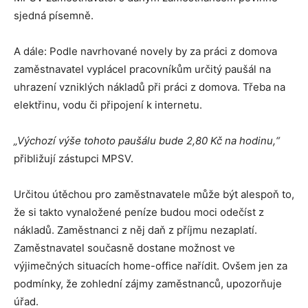
sjedná písemně.
A dále: Podle navrhované novely by za práci z domova
zaměstnavatel vyplácel pracovníkům určitý paušál na
uhrazení vzniklých nákladů při práci z domova. Třeba na
elektřinu, vodu či připojení k internetu.
„Výchozí výše tohoto paušálu bude 2,80 Kč na hodinu,“
přibližují zástupci MPSV.
Určitou útěchou pro zaměstnavatele může být alespoň to,
že si takto vynaložené peníze budou moci odečíst z
nákladů. Zaměstnanci z něj daň z příjmu nezaplatí.
Zaměstnavatel současně dostane možnost ve
výjimečných situacích home-office nařídit. Ovšem jen za
podmínky, že zohlední zájmy zaměstnanců, upozorňuje
úřad.