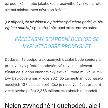
už podnikání, nebo jakéhokoli pracovního úvazku. I proto
ale má ministerstvo návrh na řešení.
„I v případě, že už žádost o předčasný důchod podal, může
výplatu odložit,“
upozorňují zástupci ministerstva práce.
PŘEDČASNÝ STAROBNÍ DŮCHOD SE
VYPLATÍ DOBŘE PROMYSLET
Dodávají, že podpora zkrácených úvazků bude seniory a
pracovníky v předdůchodovém věku více motivovat
zůstat delší dobu ekonomicky aktivní. Podle mluvčí MPSV
Evy Davidové u nás v roce 2021 do zaměstnání docházelo
necelých 137 tisíc seniorů. Což je necelých šest procent
z celkového počtu 2,368 milionu starobních důchodců.
Nejen zvýhodnění důchodců, ale i