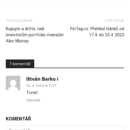
Předchozí článek
Další článek
Kupujte a držte, radí
FinTag.cz: Přehled článků od
investorům portfolio manažer
17.4. do 23.4. 2023
Alec Murray
1 komentář
Ištván Barko i
24. 4. 2023 At 11:27
Tunel
Odpověď
KOMENTÁŘ