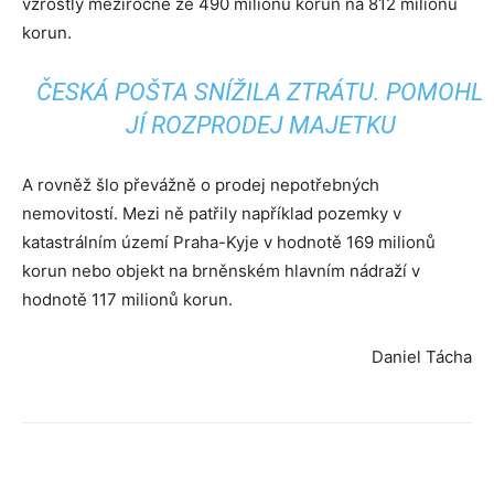
vzrostly meziročně ze 490 milionů korun na 812 milionů
korun.
ČESKÁ POŠTA SNÍŽILA ZTRÁTU. POMOHL
JÍ ROZPRODEJ MAJETKU
A rovněž šlo převážně o prodej nepotřebných
nemovitostí. Mezi ně patřily například pozemky v
katastrálním území Praha-Kyje v hodnotě 169 milionů
korun nebo objekt na brněnském hlavním nádraží v
hodnotě 117 milionů korun.
Daniel Tácha