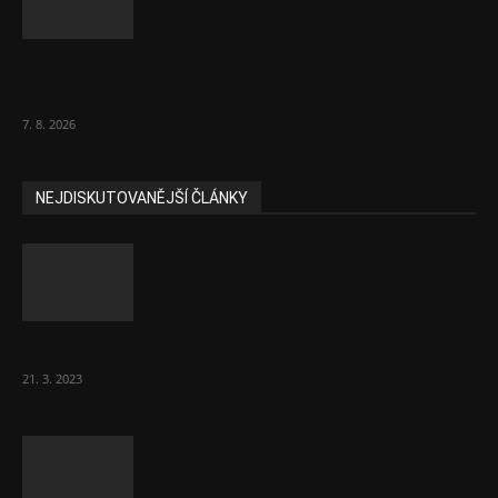
Eurokomisař pro migraci zjistil, co v EU ví
většina lidí už...
7. 8. 2026
NEJDISKUTOVANĚJŠÍ ČLÁNKY
Komentář: Hanba Vám, prezidente Pavle…
21. 3. 2023