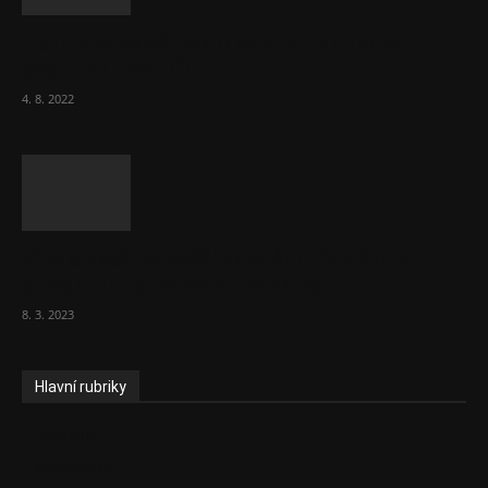
Za místenkové peklo ve vlacích mohou
cestující, tvrdí ČD
4. 8. 2022
Vláda zvažuje vyšší zdanění chudých a
střední třídy. Bohaté nechá být
8. 3. 2023
Hlavní rubriky
Aktuality
Ekonomika