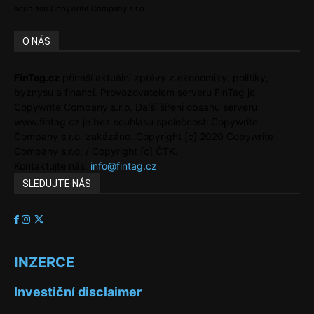
souhlasu Copywrite Company s.r.o.
O NÁS
FinTag.cz
přináší aktuální zprávy z ekonomiky, politiky,
byznysu a financí. Provozovatelem serveru FinTag je
Copywrite Company s.r.o. Další šíření obsahu serveru
www.fintag.cz je bez souhlasu společnosti Copywrite
Company s.r.o. zakázáno. Copyright [c] 2020 Copywrite
Company s.r.o. / Copyright [c] ČTK.
Kontaktujte nás:
info@fintag.cz
SLEDUJTE NÁS
INZERCE
Investiční disclaimer