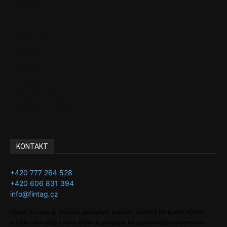
Politika
EU
Podcasty
Finance
Byznys
Investice
Ke kávě a čaji
Adman´s Choice
KONTAKT
+420 777 264 528
+420 606 831 394
info@fintag.cz
Obsah serveru je chráněn autorským právem. Jakékoli jeho užití včetně
publikování nebo jiného šíření je zakázáno bez předchozího písemného