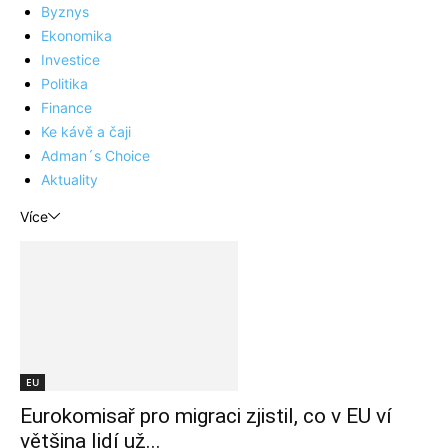
Byznys
Ekonomika
Investice
Politika
Finance
Ke kávě a čaji
Adman´s Choice
Aktuality
Více
EU
Eurokomisař pro migraci zjistil, co v EU ví
většina lidí už...