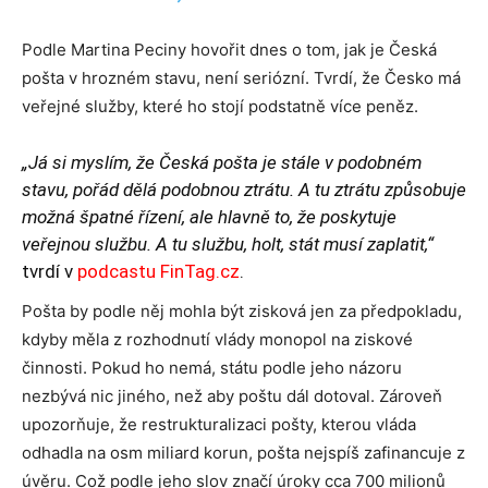
Podle Martina Peciny hovořit dnes o tom, jak je Česká
pošta v hrozném stavu, není seriózní. Tvrdí, že Česko má
veřejné služby, které ho stojí podstatně více peněz.
„Já si myslím, že Česká pošta je stále v podobném
stavu, pořád dělá podobnou ztrátu. A tu ztrátu způsobuje
možná špatné řízení, ale hlavně to, že poskytuje
veřejnou službu. A tu službu, holt, stát musí zaplatit,“
tvrdí v
podcastu FinTag.cz
.
Pošta by podle něj mohla být zisková jen za předpokladu,
kdyby měla z rozhodnutí vlády monopol na ziskové
činnosti. Pokud ho nemá, státu podle jeho názoru
nezbývá nic jiného, než aby poštu dál dotoval. Zároveň
upozorňuje, že restrukturalizaci pošty, kterou vláda
odhadla na osm miliard korun, pošta nejspíš zafinancuje z
úvěru. Což podle jeho slov značí úroky cca 700 milionů