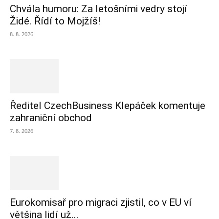
Chvála humoru: Za letošními vedry stojí
Židé. Řídí to Mojžíš!
8. 8. 2026
Ředitel CzechBusiness Klepáček komentuje
zahraniční obchod
7. 8. 2026
Eurokomisař pro migraci zjistil, co v EU ví
většina lidí už...