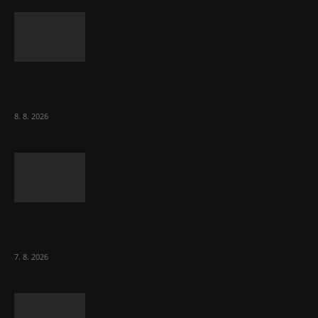
Chvála humoru: Za letošními vedry stojí
Židé. Řídí to Mojžíš!
8. 8. 2026
Ředitel CzechBusiness Klepáček komentuje
zahraniční obchod
7. 8. 2026