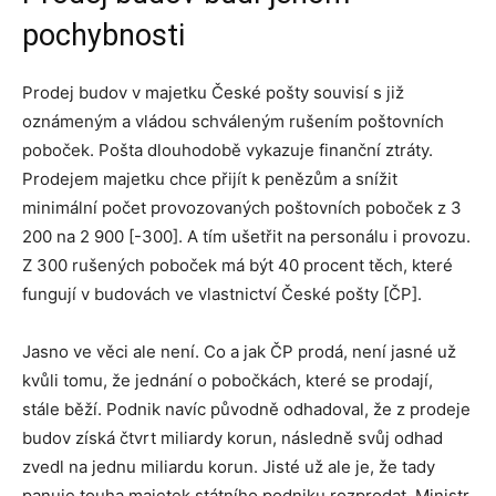
pochybnosti
Prodej budov v majetku České pošty souvisí s již
oznámeným a vládou schváleným rušením poštovních
poboček. Pošta dlouhodobě vykazuje finanční ztráty.
Prodejem majetku chce přijít k penězům a snížit
minimální počet provozovaných poštovních poboček z 3
200 na 2 900 [-300]. A tím ušetřit na personálu i provozu.
Z 300 rušených poboček má být 40 procent těch, které
fungují v budovách ve vlastnictví České pošty [ČP].
Jasno ve věci ale není. Co a jak ČP prodá, není jasné už
kvůli tomu, že jednání o pobočkách, které se prodají,
stále běží. Podnik navíc původně odhadoval, že z prodeje
budov získá čtvrt miliardy korun, následně svůj odhad
zvedl na jednu miliardu korun. Jisté už ale je, že tady
panuje touha majetek státního podniku rozprodat. Ministr