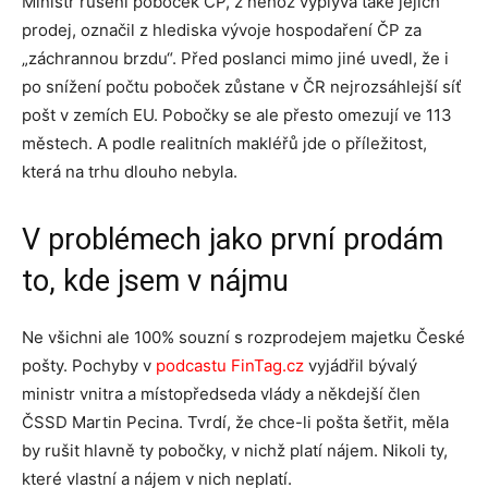
Ministr rušení poboček ČP, z něhož vyplývá také jejich
prodej, označil z hlediska vývoje hospodaření ČP za
„záchrannou brzdu“. Před poslanci mimo jiné uvedl, že i
po snížení počtu poboček zůstane v ČR nejrozsáhlejší síť
pošt v zemích EU. Pobočky se ale přesto omezují ve 113
městech. A podle realitních makléřů jde o příležitost,
která na trhu dlouho nebyla.
V problémech jako první prodám
to, kde jsem v nájmu
Ne všichni ale 100% souzní s rozprodejem majetku České
pošty. Pochyby v
podcastu FinTag.cz
vyjádřil bývalý
ministr vnitra a místopředseda vlády a někdejší člen
ČSSD Martin Pecina. Tvrdí, že chce-li pošta šetřit, měla
by rušit hlavně ty pobočky, v nichž platí nájem. Nikoli ty,
které vlastní a nájem v nich neplatí.