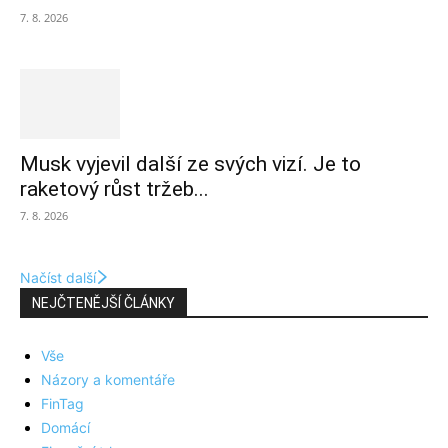
7. 8. 2026
Musk vyjevil další ze svých vizí. Je to
raketový růst tržeb...
7. 8. 2026
Načíst další
NEJČTENĚJŠÍ ČLÁNKY
Vše
Názory a komentáře
FinTag
Domácí