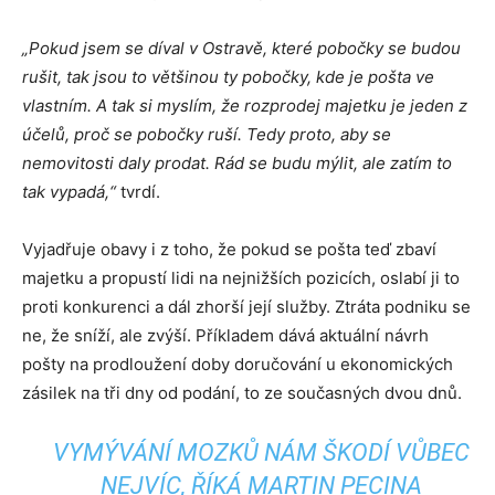
„Pokud jsem se díval v Ostravě, které pobočky se budou
rušit, tak jsou to většinou ty pobočky, kde je pošta ve
vlastním. A tak si myslím, že rozprodej majetku je jeden z
účelů, proč se pobočky ruší. Tedy proto, aby se
nemovitosti daly prodat. Rád se budu mýlit, ale zatím to
tak vypadá,“
tvrdí.
Vyjadřuje obavy i z toho, že pokud se pošta teď zbaví
majetku a propustí lidi na nejnižších pozicích, oslabí ji to
proti konkurenci a dál zhorší její služby. Ztráta podniku se
ne, že sníží, ale zvýší. Příkladem dává aktuální návrh
pošty na prodloužení doby doručování u ekonomických
zásilek na tři dny od podání, to ze současných dvou dnů.
VYMÝVÁNÍ MOZKŮ NÁM ŠKODÍ VŮBEC
NEJVÍC, ŘÍKÁ MARTIN PECINA