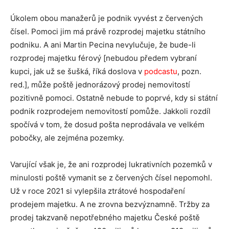
Úkolem obou manažerů je podnik vyvést z červených
čísel. Pomoci jim má právě rozprodej majetku státního
podniku. A ani Martin Pecina nevylučuje, že bude-li
rozprodej majetku férový [nebudou předem vybraní
kupci, jak už se šušká, říká doslova v
podcastu
, pozn.
red.], může poště jednorázový prodej nemovitostí
pozitivně pomoci. Ostatně nebude to poprvé, kdy si státní
podnik rozprodejem nemovitostí pomůže. Jakkoli rozdíl
spočívá v tom, že dosud pošta neprodávala ve velkém
pobočky, ale zejména pozemky.
Varující však je, že ani rozprodej lukrativních pozemků v
minulosti poště vymanit se z červených čísel nepomohl.
Už v roce 2021 si vylepšila ztrátové hospodaření
prodejem majetku. A ne zrovna bezvýznamně. Tržby za
prodej takzvaně nepotřebného majetku České poště