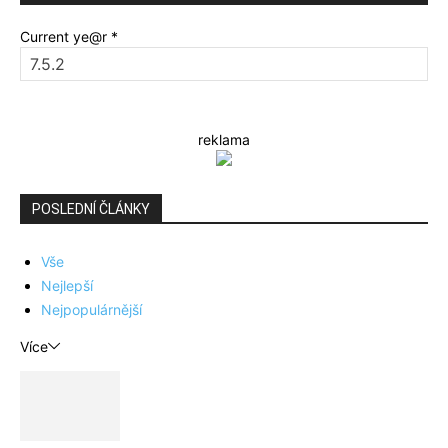
Current ye@r
*
reklama
POSLEDNÍ ČLÁNKY
Vše
Nejlepší
Nejpopulárnější
Více