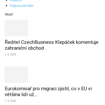
Nejpopulárnější
Více
Ředitel CzechBusiness Klepáček komentuje
zahraniční obchod
7. 8. 2026
Eurokomisař pro migraci zjistil, co v EU ví
většina lidí už...
7. 8. 2026