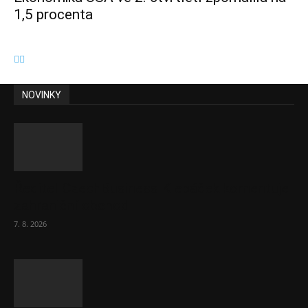
1,5 procenta
NOVINKY
Ředitel CzechBusiness Klepáček komentuje
zahraniční obchod
7. 8. 2026