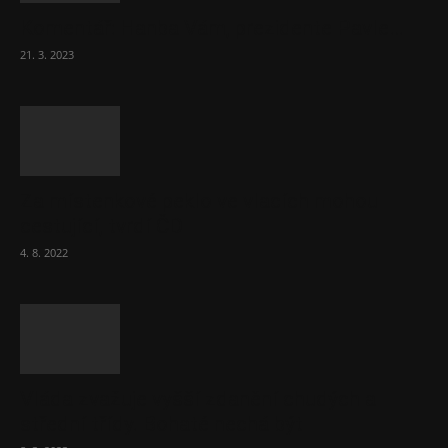
Komentář: Hanba Vám, prezidente Pavle…
21. 3. 2023
Za místenkové peklo ve vlacích mohou
cestující, tvrdí ČD
4. 8. 2022
Vláda zvažuje vyšší zdanění chudých a
střední třídy. Bohaté nechá být