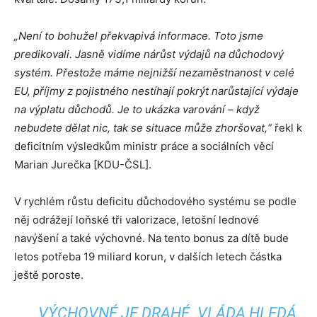
„Není to bohužel překvapivá informace. Toto jsme
predikovali. Jasně vidíme nárůst výdajů na důchodový
systém. Přestože máme nejnižší nezaměstnanost v celé
EU, příjmy z pojistného nestíhají pokrýt narůstající výdaje
na výplatu důchodů. Je to ukázka varování – když
nebudete dělat nic, tak se situace může zhoršovat,“
řekl k
deficitním výsledkům ministr práce a sociálních věcí
Marian Jurečka [KDU-ČSL].
V rychlém růstu deficitu důchodového systému se podle
něj odrážejí loňské tři valorizace, letošní lednové
navýšení a také výchovné. Na tento bonus za dítě bude
letos potřeba 19 miliard korun, v dalších letech částka
ještě poroste.
VÝCHOVNÉ JE DRAHÉ. VLÁDA HLEDÁ