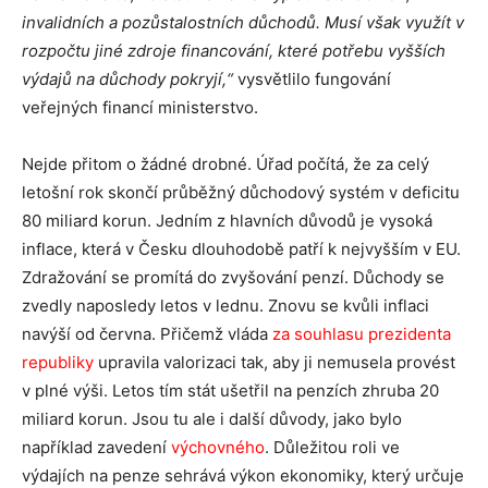
invalidních a pozůstalostních důchodů. Musí však využít v
rozpočtu jiné zdroje financování, které potřebu vyšších
výdajů na důchody pokryjí,“
vysvětlilo fungování
veřejných financí ministerstvo.
Nejde přitom o žádné drobné. Úřad počítá, že za celý
letošní rok skončí průběžný důchodový systém v deficitu
80 miliard korun. Jedním z hlavních důvodů je vysoká
inflace, která v Česku dlouhodobě patří k nejvyšším v EU.
Zdražování se promítá do zvyšování penzí. Důchody se
zvedly naposledy letos v lednu. Znovu se kvůli inflaci
navýší od června. Přičemž vláda
za souhlasu prezidenta
republiky
upravila valorizaci tak, aby ji nemusela provést
v plné výši. Letos tím stát ušetřil na penzích zhruba 20
miliard korun. Jsou tu ale i další důvody, jako bylo
například zavedení
výchovného
. Důležitou roli ve
výdajích na penze sehrává výkon ekonomiky, který určuje