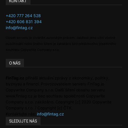
KONTAKT
+420 777 264 528
+420 606 831 394
info@fintag.cz
Obsah serveru je chráněn autorským právem. Jakékoli jeho užití včetně
publikování nebo jiného šíření je zakázáno bez předchozího písemného
souhlasu Copywrite Company s.r.o.
O NÁS
FinTag.cz
přináší aktuální zprávy z ekonomiky, politiky,
byznysu a financí. Provozovatelem serveru FinTag je
Copywrite Company s.r.o. Další šíření obsahu serveru
www.fintag.cz je bez souhlasu společnosti Copywrite
Company s.r.o. zakázáno. Copyright [c] 2020 Copywrite
Company s.r.o. / Copyright [c] ČTK.
Kontaktujte nás:
info@fintag.cz
SLEDUJTE NÁS