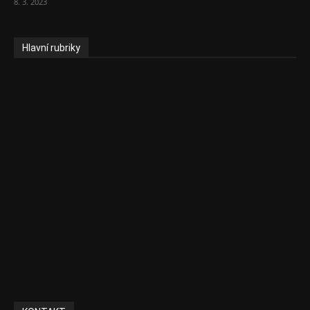
8. 3. 2023
Hlavní rubriky
Aktuality
Ekonomika
Politika
EU
Podcasty
Finance
Byznys
Investice
Ke kávě a čaji
Adman´s Choice