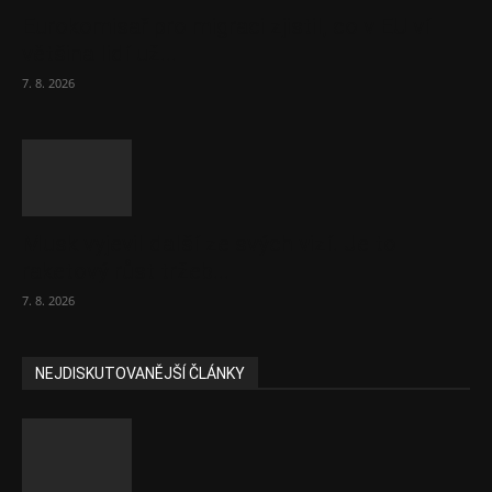
Eurokomisař pro migraci zjistil, co v EU ví
většina lidí už...
7. 8. 2026
Musk vyjevil další ze svých vizí. Je to
raketový růst tržeb...
7. 8. 2026
NEJDISKUTOVANĚJŠÍ ČLÁNKY