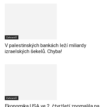
Zahraničí
V palestinských bankách leží miliardy
izraelských šekelů. Chyba!
Zahraničí
Ekonomika USA ve 2. čtvrtletí zpomalila na