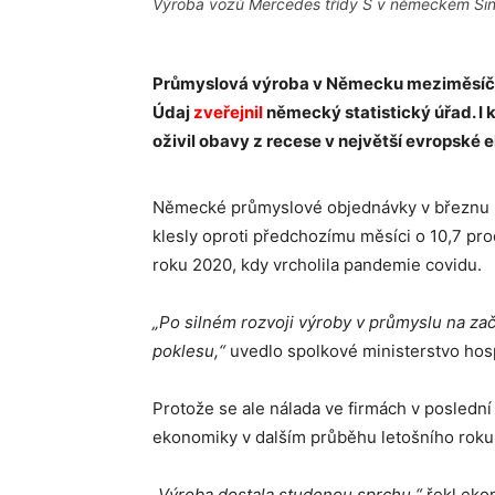
Výroba vozů Mercedes třídy S v německém Sin
Průmyslová výroba v Německu meziměsíčně k
Údaj
zveřejnil
německý statistický úřad. I 
oživil obavy z recese v největší evropské
Německé průmyslové objednávky v březnu po
klesly oproti předchozímu měsíci o 10,7 pr
roku 2020, kdy vrcholila pandemie covidu.
„Po silném rozvoji výroby v průmyslu na z
poklesu,“
uvedlo spolkové ministerstvo hos
Protože se ale nálada ve firmách v poslední 
ekonomiky v dalším průběhu letošního roku
„Výroba dostala studenou sprchu,“
řekl eko