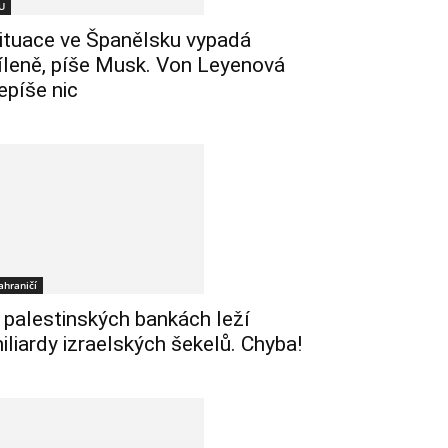
U
ituace ve Španělsku vypadá
íleně, píše Musk. Von Leyenová
epíše nic
ahraničí
 palestinských bankách leží
iliardy izraelských šekelů. Chyba!