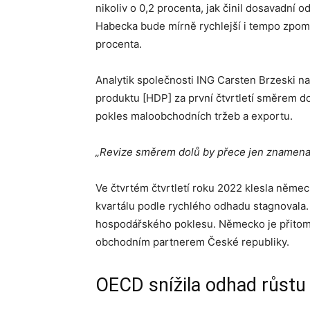
nikoliv o 0,2 procenta, jak činil dosavadní
Habecka bude mírně rychlejší i tempo zpomalo
procenta.
Analytik společnosti ING Carsten Brzeski na
produktu [HDP] za první čtvrtletí směrem do
pokles maloobchodních tržeb a exportu.
„Revize směrem dolů by přece jen znamenal
Ve čtvrtém čtvrtletí roku 2022 klesla něme
kvartálu podle rychlého odhadu stagnovala. 
hospodářského poklesu. Německo je přitom
obchodním partnerem České republiky.
OECD snížila odhad růst