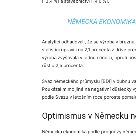
[-3,4 %] a stavebnictví [-4,6 %].
NĚMECKÁ EKONOMIKA 
Analytici odhadovali, že se výroba v březnu
statistici upravili na 2,1 procenta z dříve 
výroba zvyšovala v lednu i únoru, oproti po
růst o 2,5 procenta.
Svaz německého průmyslu [BDI] v dubnu va
Poukázal mimo jiné na negativní důsledky 
podle Svazu v letošním roce poroste pomal
Optimismus v Německu n
Německá ekonomika podle prognózy německé