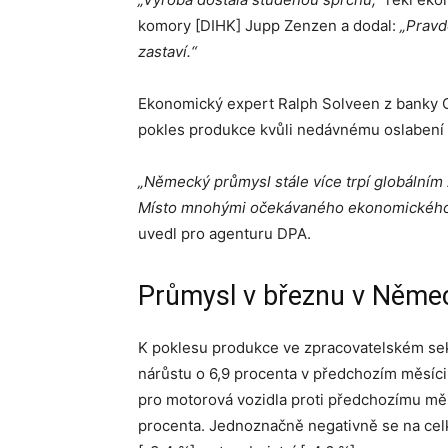
komory [DIHK] Jupp Zenzen a dodal:
„Pravd
zastaví.“
Ekonomický expert Ralph Solveen z banky 
pokles produkce kvůli nedávnému oslabení 
„Německý průmysl stále více trpí globálním
Místo mnohými očekávaného ekonomického o
uvedl pro agenturu DPA.
Průmysl v březnu v Něme
K poklesu produkce ve zpracovatelském sek
nárůstu o 6,9 procenta v předchozím měsíci
pro motorová vozidla proti předchozímu měsí
procenta. Jednoznačně negativně se na celk