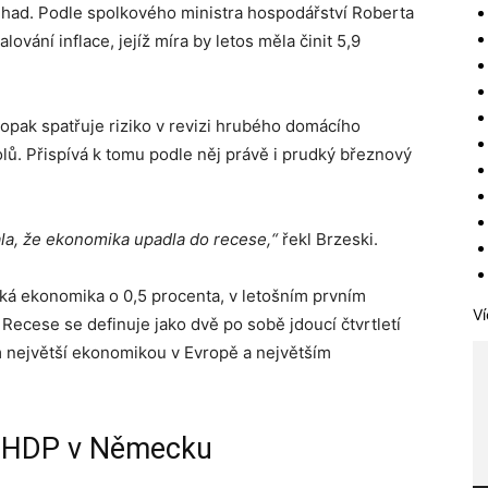
 odhad. Podle spolkového ministra hospodářství Roberta
vání inflace, jejíž míra by letos měla činit 5,9
opak spatřuje riziko v revizi hrubého domácího
lů. Přispívá k tomu podle něj právě i prudký březnový
a, že ekonomika upadla do recese,“
řekl Brzeski.
cká ekonomika o 0,5 procenta, v letošním prvním
Ví
Recese se definuje jako dvě po sobě jdoucí čtvrtletí
 největší ekonomikou v Evropě a největším
u HDP v Německu