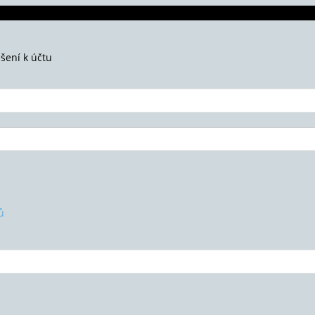
ášení k účtu
ů