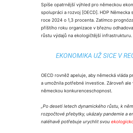
Spíše opatrnější výhled pro německou ek
spolupráci a rozvoj [OECD]. HDP Německa se
roce 2024 o 1,3 procenta. Zatímco prognóza
příštího roku organizace v březnu odhadoval
růstu výdajů na ekologičtější infrastrukturu.
EKONOMIKA UŽ SICE V REC
OECD rovněž apeluje, aby německá vláda proj
a umožnila potřebné investice. Zároveň ale v
německou konkurenceschopnost.
„Po deseti letech dynamického růstu, k něm
rozpočtové přebytky, ukázaly pandemie a en
naléhavě potřebuje urychlit svou
ekologicko