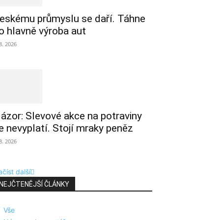
eskému průmyslu se daří. Táhne
o hlavně výroba aut
 8. 2026
ázor: Slevové akce na potraviny
e nevyplatí. Stojí mraky peněz
 8. 2026
číst další
NEJČTENĚJŠÍ ČLÁNKY
Vše