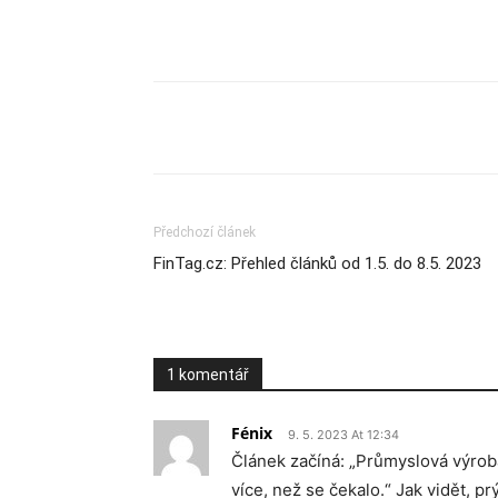
Sdílet
Předchozí článek
FinTag.cz: Přehled článků od 1.5. do 8.5. 2023
1 komentář
Fénix
9. 5. 2023 At 12:34
Článek začíná: „Průmyslová výrob
více, než se čekalo.“ Jak vidět, p