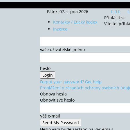
Pátek, 07. srpna 2026
Přihlásit se
Kontakty / Etický kodex
Vítejte! přihl
Inzerce
vaše uživatelské jméno
heslo
Forgot your password? Get help
Prohlášení o zásadách ochrany osobních údaj
Obnova hesla
Obnovit své heslo
Váš e-mail
Heslo vám bude zasláno na váš email