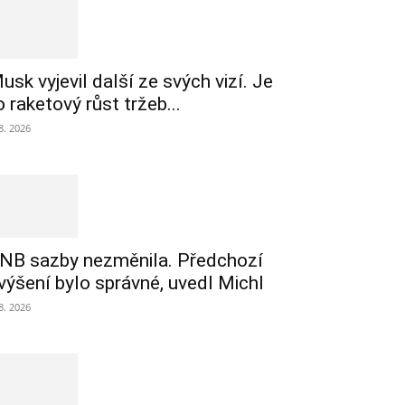
usk vyjevil další ze svých vizí. Je
o raketový růst tržeb...
 8. 2026
NB sazby nezměnila. Předchozí
výšení bylo správné, uvedl Michl
 8. 2026