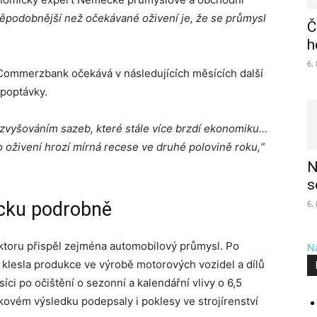
ěpodobnější než očekávané oživení je, že se průmysl
Č
h
6.
Commerzbank očekává v následujících měsících další
poptávky.
 zvyšováním sazeb, které stále více brzdí ekonomiku…
živení hrozí mírná recese ve druhé polovině roku,“
N
s
cku podrobně
6.
toru přispěl zejména automobilový průmysl. Po
Na
 klesla produkce ve výrobě motorových vozidel a dílů
ci po očištění o sezonní a kalendářní vlivy o 6,5
ovém výsledku podepsaly i poklesy ve strojírenství