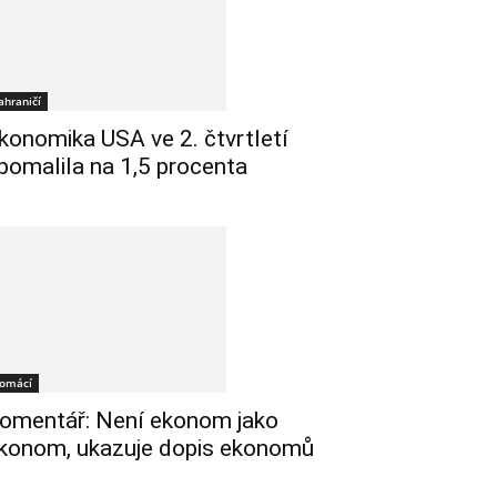
ahraničí
konomika USA ve 2. čtvrtletí
pomalila na 1,5 procenta
omácí
omentář: Není ekonom jako
konom, ukazuje dopis ekonomů