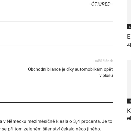
–ČTK/RED–
Z
E
z
Další článek
Obchodní bilance je díky automobilkám opět
v plusu
D
K
e
a v Německu meziměsíčně klesla o 3,4 procenta. Je to
rý se při tom zeleném šílenství čekalo něco jiného.