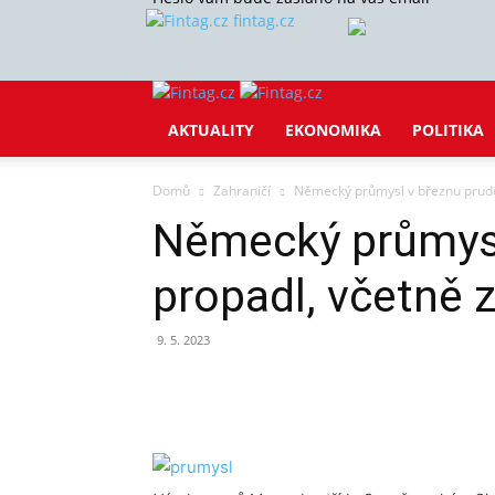
fintag.cz
AKTUALITY
EKONOMIKA
POLITIKA
Domů
Zahraničí
Německý průmysl v březnu prudc
Německý průmysl
propadl, včetně 
9. 5. 2023
Sdílet