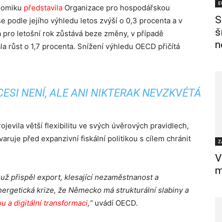
E
onomiku
představila
Organizace pro hospodářskou
S
 podle jejího výhledu letos zvýší o 0,3 procenta a v
š
 pro letošní rok zůstává beze změny, v případě
n
a růst o 1,7 procenta. Snížení výhledu OECD přičítá
ESI NENÍ, ALE ANI NIKTERAK NEVZKVÉTÁ
evila větší flexibilitu ve svých úvěrových pravidlech,
aruje před expanzivní fiskální politikou s cílem chránit
Z
V
m
už přispěl export, klesající nezaměstnanost a
ergetická krize, že Německo má strukturální slabiny a
u a digitální transformaci
,“
uvádí OECD.