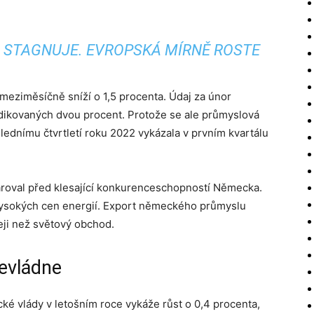
STAGNUJE. EVROPSKÁ MÍRNĚ ROSTE
 meziměsíčně sníží o 1,5 procenta. Údaj za únor
predikovaných dvou procent. Protože se ale průmyslová
slednímu čtvrtletí roku 2022 vykázala v prvním kvartálu
roval před klesající konkurenceschopností Německa.
vysokých cen energií. Export německého průmyslu
eji než světový obchod.
evládne
 vlády v letošním roce vykáže růst o 0,4 procenta,