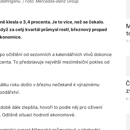
delfingenu. / Foto: Mercedes-Benz Group
lesla o 3,4 procenta. Je to více, než se čekalo.
M
když za celý kvartál průmysl rostl, březnový propad
t
 ekonomice.
7.
 očištění od sezonních a kalendářních vlivů dokonce
ocenta. To představuje největší meziměsíční pokles od
Č
ačátku roku došlo v březnu nečekaně k výraznému
z
podářství.
6.
době dále zlepšila, hovoří to podle něj pro oživení
. Odlišně situaci hodnotí ekonomové.
nomický expert Německé průmyslové a obchodní