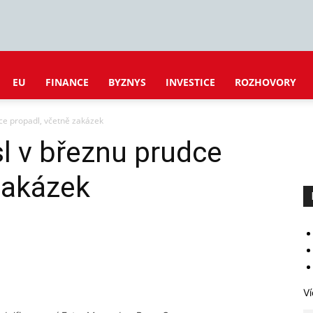
EU
FINANCE
BYZNYS
INVESTICE
ROZHOVORY
e propadl, včetně zakázek
 v březnu prudce
zakázek
Ví