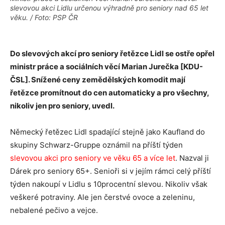
slevovou akci Lidlu určenou výhradně pro seniory nad 65 let
věku. / Foto: PSP ČR
Do slevových akcí pro seniory řetězce Lidl se ostře opřel
ministr práce a sociálních věcí Marian Jurečka [KDU-
ČSL]. Snížené ceny zemědělských komodit mají
řetězce promítnout do cen automaticky a pro všechny,
nikoliv jen pro seniory, uvedl.
Německý řetězec Lidl spadající stejně jako Kaufland do
skupiny Schwarz-Gruppe oznámil na příští týden
slevovou akci pro seniory ve věku 65 a více let
. Nazval ji
Dárek pro seniory 65+. Senioři si v jejím rámci celý příští
týden nakoupí v Lidlu s 10procentní slevou. Nikoliv však
veškeré potraviny. Ale jen čerstvé ovoce a zeleninu,
nebalené pečivo a vejce.