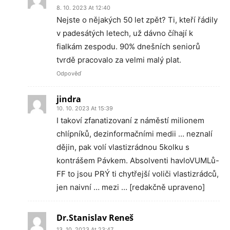
8. 10. 2023 At 12:40
Nejste o nějakých 50 let zpět? Ti, kteří řádily
v padesátých letech, už dávno číhají k
fialkám zespodu. 90% dnešních seniorů
tvrdě pracovalo za velmi malý plat.
Odpověď
jindra
10. 10. 2023 At 15:39
I takoví zfanatizovaní z náměstí milionem
chlípníků, dezinformačními medii … neznalí
dějin, pak volí vlastizrádnou 5kolku s
kontrášem Pávkem. Absolventi havloVUMLů-
FF to jsou PRÝ ti chytřejší voliči vlastizrádců,
jen naivní … mezi … [redakčně upraveno]
Dr.Stanislav Reneš
13. 10. 2023 At 23:47