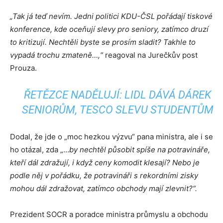
„
Tak já teď nevím. Jedni politici KDU-ČSL pořádají tiskové
konference, kde oceňují slevy pro seniory, zatímco druzí
to kritizují. Nechtěli byste se prosím sladit? Takhle to
vypadá trochu zmateně…,“
reagoval na Jurečkův post
Prouza.
ŘETĚZCE NADĚLUJÍ: LIDL DÁVÁ DÁREK
SENIORŮM, TESCO SLEVU STUDENTŮM
Dodal, že jde o „moc hezkou výzvu“ pana ministra, ale i se
ho otázal, zda „…
by nechtěl působit spíše na potravináře,
kteří dál zdražují, i když ceny komodit klesají? Nebo je
podle něj v pořádku, že potravináři s rekordními zisky
mohou dál zdražovat, zatímco obchody mají zlevnit?“.
Prezident SOCR a poradce ministra průmyslu a obchodu