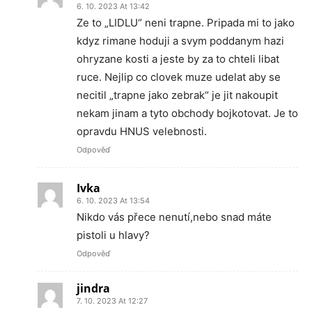
6. 10. 2023 At 13:42
Ze to „LIDLU“ neni trapne. Pripada mi to jako
kdyz rimane hoduji a svym poddanym hazi
ohryzane kosti a jeste by za to chteli libat
ruce. Nejlip co clovek muze udelat aby se
necitil „trapne jako zebrak“ je jit nakoupit
nekam jinam a tyto obchody bojkotovat. Je to
opravdu HNUS velebnosti.
Odpověď
Ivka
6. 10. 2023 At 13:54
Nikdo vás přece nenutí,nebo snad máte
pistoli u hlavy?
Odpověď
jindra
7. 10. 2023 At 12:27