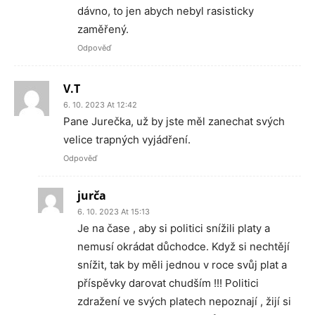
dávno, to jen abych nebyl rasisticky
zaměřený.
Odpověď
V.T
6. 10. 2023 At 12:42
Pane Jurečka, už by jste měl zanechat svých
velice trapných vyjádření.
Odpověď
jurča
6. 10. 2023 At 15:13
Je na čase , aby si politici snížili platy a
nemusí okrádat důchodce. Když si nechtějí
snížit, tak by měli jednou v roce svůj plat a
příspěvky darovat chudším !!! Politici
zdražení ve svých platech nepoznají , žijí si