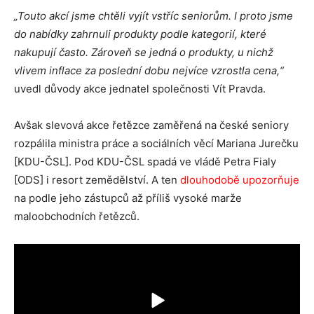
„Touto akcí jsme chtěli vyjít vstříc seniorům. I proto jsme
do nabídky zahrnuli produkty podle kategorií, které
nakupují často. Zároveň se jedná o produkty, u nichž
vlivem inflace za poslední dobu nejvíce vzrostla cena,“
uvedl důvody akce jednatel společnosti Vít Pravda.
Avšak slevová akce řetězce zaměřená na české seniory
rozpálila ministra práce a sociálních věcí Mariana Jurečku
[KDU-ČSL]. Pod KDU-ČSL spadá ve vládě Petra Fialy
[ODS] i resort zemědělství. A ten
dlouhodobě upozorňuje
na podle jeho zástupců až příliš vysoké marže
maloobchodních řetězců.