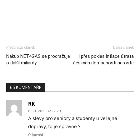
Předchozí článek
Další článek
Nákup NET4GAS se prodražuje
I přes pokles inflace útrata
o další miliardy
českých domácností neroste
65 KOMENTÁŘE
RK
6. 10. 2023 At 12:29
A slevy pro seniory a studenty u veřejné
dopravy, to je správně ?
Odpověď