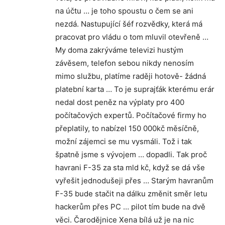
na účtu … je toho spoustu o čem se ani
nezdá. Nastupující šéf rozvědky, která má
pracovat pro vládu o tom mluvil otevřeně …
My doma zakrýváme televizi hustým
závěsem, telefon sebou nikdy nenosím
mimo službu, platíme raději hotově- žádná
platební karta … To je suprajťák kterému erár
nedal dost peněz na výplaty pro 400
počítačových expertů. Počítačové firmy ho
přeplatily, to nabízel 150 000kč měsíčně,
možní zájemci se mu vysmáli. Tož i tak
špatně jsme s vývojem … dopadli. Tak proč
havrani F-35 za sta mld kč, když se dá vše
vyřešit jednodušeji přes … Starým havranům
F-35 bude stačit na dálku změnit směr letu
hackerům přes PC … pilot tím bude na dvě
věci. Čarodějnice Xena bílá už je na nic