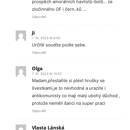
prospěch amorálních havlistů-bolš… ze
zločinného OF i čern..ků …
Odpověď
Ji
7. 10. 2023 At 6:50
Určitě soudíte podle sebe.
Odpověď
Olga
7. 10. 2023 At 14:52
Madam,přestaňte si plést hrušky se
švestkami,je to nevhodné a urazite i
antikomunisty co maji malý ubohý důchod ,
protože neměli šanci na super praci
Odpověď
Vlasta Lánská