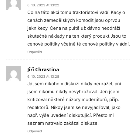
6. 10. 2023 At 13:22
Co na této akci tomu traktoristovi vadí. Kecy o
cenách zemedělských komodit jsou oprvdu
jekn kecy. Cena na pultě už dávno neodráží
skutečné náklady na ten který produkt.Jsou to
cenové politiky včetně té cenové politiky vládní.
Odpověď
Jiří Chrastina
6. 10. 2023 At 13:28
Já jsem nikoho v diskuzi nikdy neurážel, ani
jsem nikomu nikdy nevyhrožoval. Jen jsem
kritizoval některé názory moderátorů, příp.
redaktorů. Nikdy jsem se nevyjadřoval, jako
např. výše uvedení diskutující. Přesto mi
seznam natrvalo zakázal diskuze.
Odpověď