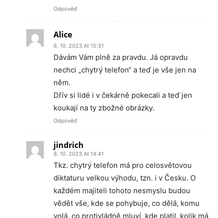
Odpověď
Alice
6. 10. 2023 At 15:31
Dávám Vám plně za pravdu. Já opravdu
nechci „chytrý telefon“ a teď je vše jen na
něm.
Dřív si lidé i v čekárně pokecali a teď jen
koukají na ty zbožné obrázky.
Odpověď
jindrich
8. 10. 2023 At 14:41
Tkz. chytrý telefon má pro celosvětovou
diktaturu velkou výhodu, tzn. i v Česku. O
každém majiteli tohoto nesmyslu budou
vědět vše, kde se pohybuje, co dělá, komu
volá, co protivládně mluví, kde platil, kolik má