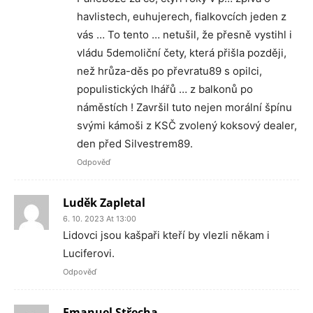
havlistech, euhujerech, fialkovcích jeden z
vás … To tento … netušil, že přesně vystihl i
vládu 5demoliční čety, která přišla později,
než hrůza-děs po převratu89 s opilci,
populistických lhářů … z balkonů po
náměstích ! Završil tuto nejen morální špínu
svými kámoši z KSČ zvolený koksový dealer,
den před Silvestrem89.
Odpověď
Luděk Zapletal
6. 10. 2023 At 13:00
Lidovci jsou kašpaři kteří by vlezli někam i
Luciferovi.
Odpověď
Emanuel Střecha