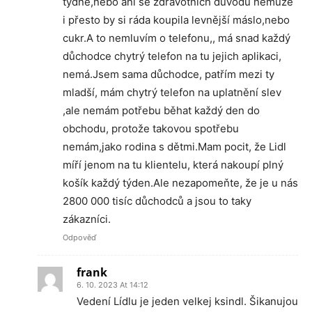
týdně,nebo ani se zdravotních důvodů nemůže
i přesto by si ráda koupila levnější máslo,nebo
cukr.A to nemluvím o telefonu,, má snad každý
důchodce chytrý telefon na tu jejich aplikaci,
nemá.Jsem sama důchodce, patřím mezi ty
mladší, mám chytrý telefon na uplatnění slev
,ale nemám potřebu běhat každý den do
obchodu, protože takovou spotřebu
nemám,jako rodina s dětmi.Mam pocit, že Lidl
míří jenom na tu klientelu, která nakoupí plný
košík každý týden.Ale nezapomeňte, že je u nás
2800 000 tisíc důchodců a jsou to taky
zákazníci.
Odpověď
frank
6. 10. 2023 At 14:12
Vedení Lídlu je jeden velkej ksindl. Šikanujou