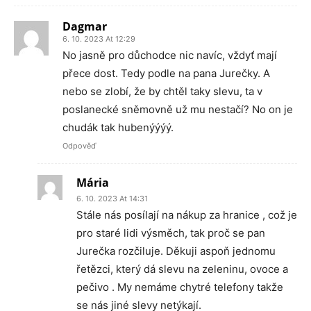
Dagmar
6. 10. 2023 At 12:29
No jasně pro důchodce nic navíc, vždyť mají
přece dost. Tedy podle na pana Jurečky. A
nebo se zlobí, že by chtěl taky slevu, ta v
poslanecké sněmovně už mu nestačí? No on je
chudák tak hubenýýýý.
Odpověď
Mária
6. 10. 2023 At 14:31
Stále nás posílají na nákup za hranice , což je
pro staré lidi výsměch, tak proč se pan
Jurečka rozčiluje. Děkuji aspoň jednomu
řetězci, který dá slevu na zeleninu, ovoce a
pečivo . My nemáme chytré telefony takže
se nás jiné slevy netýkají.