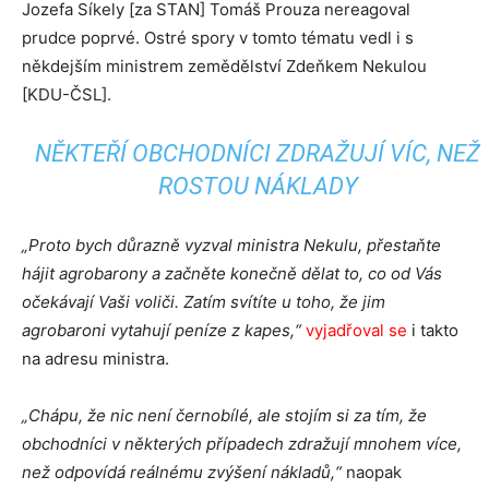
Jozefa Síkely [za STAN] Tomáš Prouza nereagoval
prudce poprvé. Ostré spory v tomto tématu vedl i s
někdejším ministrem zemědělství Zdeňkem Nekulou
[KDU-ČSL].
NĚKTEŘÍ OBCHODNÍCI ZDRAŽUJÍ VÍC, NEŽ
ROSTOU NÁKLADY
„Proto bych důrazně vyzval ministra Nekulu, přestaňte
hájit agrobarony a začněte konečně dělat to, co od Vás
očekávají Vaši voliči. Zatím svítíte u toho, že jim
agrobaroni vytahují peníze z kapes,“
vyjadřoval se
i takto
na adresu ministra.
„Chápu, že nic není černobílé, ale stojím si za tím, že
obchodníci v některých případech zdražují mnohem více,
než odpovídá reálnému zvýšení nákladů,“
naopak