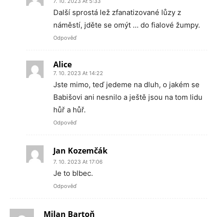
7. 10. 2023 At 5:33
Další sprostá lež zfanatizované lůzy z
náměstí, jděte se omýt … do fialové žumpy.
Odpověď
Alice
7. 10. 2023 At 14:22
Jste mimo, teď jedeme na dluh, o jakém se
Babišovi ani nesnilo a ještě jsou na tom lidu
hůř a hůř.
Odpověď
Jan Kozemčák
7. 10. 2023 At 17:06
Je to blbec.
Odpověď
Milan Bartoň