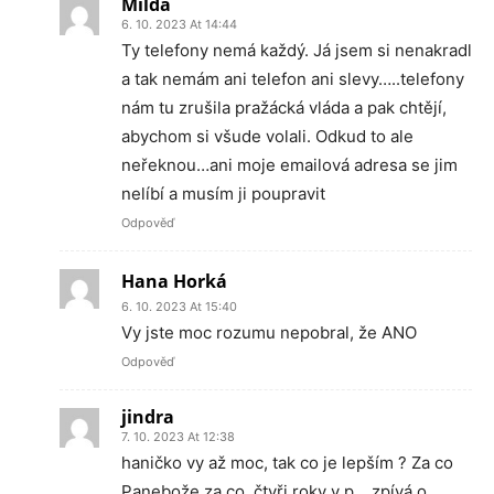
Milda
6. 10. 2023 At 14:44
Ty telefony nemá každý. Já jsem si nenakradl
a tak nemám ani telefon ani slevy…..telefony
nám tu zrušila pražácká vláda a pak chtějí,
abychom si všude volali. Odkud to ale
neřeknou…ani moje emailová adresa se jim
nelíbí a musím ji poupravit
Odpověď
Hana Horká
6. 10. 2023 At 15:40
Vy jste moc rozumu nepobral, že ANO
Odpověď
jindra
7. 10. 2023 At 12:38
haničko vy až moc, tak co je lepším ? Za co
Panebože za co, čtyři roky v p… zpívá o