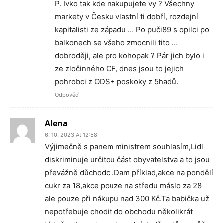
P. Ivko tak kde nakupujete vy ? Všechny
markety v Česku vlastní ti dobří, rozdejní
kapitalisti ze západu … Po puči89 s opilci po
balkonech se všeho zmocnili tito …
dobroději, ale pro kohopak ? Pár jich bylo i
ze zločinného OF, dnes jsou to jejich
pohrobci z ODS+ poskoky z 5hadů.
Odpověď
Alena
6. 10. 2023 At 12:58
Výjimečně s panem ministrem souhlasím,Lidl
diskriminuje určitou část obyvatelstva a to jsou
převážně důchodci.Dam příklad,akce na pondělí
cukr za 18,akce pouze na středu máslo za 28
ale pouze při nákupu nad 300 Kč.Ta babička už
nepotřebuje chodit do obchodu několikrát