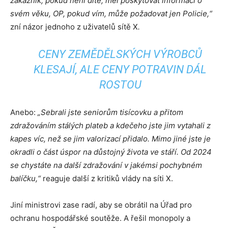
zákazník, pokud není dítě, měl poskytovat informací o
svém věku, OP, pokud vím, může požadovat jen Policie,“
zní názor jednoho z uživatelů sítě X
.
CENY ZEMĚDĚLSKÝCH VÝROBCŮ
KLESAJÍ, ALE CENY POTRAVIN DÁL
ROSTOU
Anebo:
„Sebrali jste seniorům tisícovku a přitom
zdražováním stálých plateb a kdečeho jste jim vytahali z
kapes víc, než se jim valorizací přidalo. Mimo jiné jste je
okradli o část úspor na důstojný života ve stáří. Od 2024
se chystáte na další zdražování v jakémsi pochybném
balíčku,“
reaguje další z kritiků vlády na síti X.
Jiní ministrovi zase radí, aby se obrátil na Úřad pro
ochranu hospodářské soutěže. A řešil monopoly a