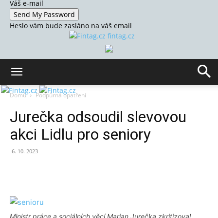
Váš e-mail
Heslo vám bude zasláno na váš email
fintag.cz
Domů
Podpůrná opatření
Jurečka odsoudil slevovou
akci Lidlu pro seniory
6. 10. 2023
Ministr práce a sociálních věcí Marian Jurečka zkritizoval