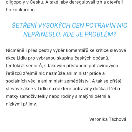
oligopoly v Česku. A také, aby deregulovali trh a otevřeli
ho konkurenci.
ŠETŘENÍ VYSOKÝCH CEN POTRAVIN NIC
NEPŘINESLO. KDE JE PROBLÉM?
Nicméně i přes pestrý výběr komentářů ke kritice slevové
akce Lidlu pro vybranou skupinu českých občanů,
tentokrát seniorů, s takovým přístupem potravinových
řetězců zřejmě nic nezmůže ani ministr práce a
sociálních věcí a ani ministr zemědělství. A tak se příště
slevové akce v Lidlu na některé potraviny dočkají třeba
matky samoživitelky nebo rodiny s malými dětmi a
nízkými příjmy.
Veronika Táchová