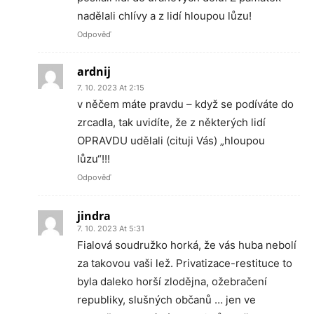
nadělali chlívy a z lidí hloupou lůzu!
Odpověď
ardnij
7. 10. 2023 At 2:15
v něčem máte pravdu – když se podíváte do
zrcadla, tak uvidíte, že z některých lidí
OPRAVDU udělali (cituji Vás) „hloupou
lůzu“!!!
Odpověď
jindra
7. 10. 2023 At 5:31
Fialová soudružko horká, že vás huba nebolí
za takovou vaši lež. Privatizace-restituce to
byla daleko horší zlodějna, ožebračení
republiky, slušných občanů … jen ve