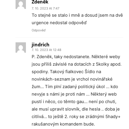
Zdeněk
7. 10. 2023 At 7:47
To stejné se stalo i mně a dosud jsem na dvě
urgence nedostal odpověď
Odpověď
jindrich
7. 10. 2023 At 12:48
P. Zdeněk, taky nedostanete. Některé weby
jsou příliš závislé na dotacích z 5kolky apod.
spodiny. Takový fialkovec Šídlo na
novinkách-seznam je vrchol novinářské
žum… Tím plní zadaný politický úkol … kdo
nevyje s námi je proti nám … Některý web
pustí i něco, co těmto gau… není po chuti,
ale musí upravit slovník, dle hesla .. doba je
citlivá… to ještě 2. roky se zrádnými 5hady+
rakušanovým komandem bude.