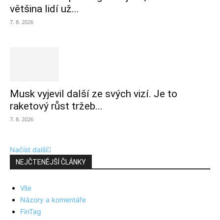
většina lidí už...
7. 8. 2026
Musk vyjevil další ze svých vizí. Je to
raketový růst tržeb...
7. 8. 2026
Načíst další
NEJČTENĚJŠÍ ČLÁNKY
Vše
Názory a komentáře
FinTag