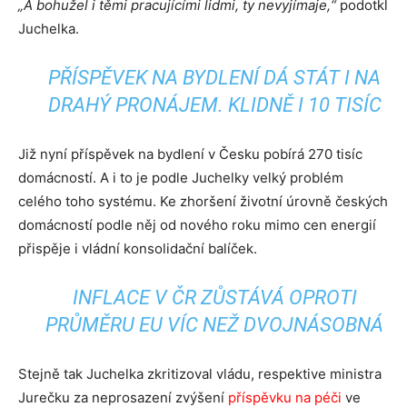
„A bohužel i těmi pracujícími lidmi, ty nevyjímaje,“
podotkl
Juchelka.
PŘÍSPĚVEK NA BYDLENÍ DÁ STÁT I NA
DRAHÝ PRONÁJEM. KLIDNĚ I 10 TISÍC
Již nyní příspěvek na bydlení v Česku pobírá 270 tisíc
domácností. A i to je podle Juchelky velký problém
celého toho systému. Ke zhoršení životní úrovně českých
domácností podle něj od nového roku mimo cen energií
přispěje i vládní konsolidační balíček.
INFLACE V ČR ZŮSTÁVÁ OPROTI
PRŮMĚRU EU VÍC NEŽ DVOJNÁSOBNÁ
Stejně tak Juchelka zkritizoval vládu, respektive ministra
Jurečku za neprosazení zvýšení
příspěvku na péči
ve