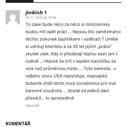
jindrich 1
19. 11. 2023 At 13:39
To zase bude něco za něco a rómziskovky
budou mít opět práci … Nejsou tito zaměstnanci
těchto ziskovek baziliškami i vyděrači ? Uměle
si udržují klientelu a za 30 let jejich „práce“
skutek utek. Kdy si předávají teplou sesli jen v
rodině … Hlavně že trčí v teplém kanclíčku za
více než průměrnou mzdu … Toto swinstw.. u
vašeho vzoru USA neexistuje, massajský
bubeník chtěl tento nový socialismus pro své
barevné soudruhy … dostal od plátců daní
přesdrž… to spravedlivě.
Odpověď
KOMENTÁŘ