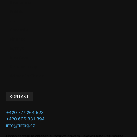
Ekonomika
Politika
EU
Podcasty
Finance
Byznys
Investice
Ke kávě a čaji
Adman´s Choice
KONTAKT
+420 777 264 528
+420 606 831 394
info@fintag.cz
Obsah serveru je chráněn autorským právem. Jakékoli jeho užití včetně