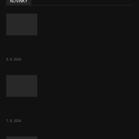
NOVINKY
Chvála humoru: Za letošními vedry stojí
Židé. Řídí to Mojše!
8. 8. 2026
Ředitel CzechBusiness Klepáček komentuje
zahraniční obchod
7. 8. 2026