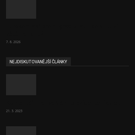
Eurokomisař pro migraci zjistil, co v EU ví
většina lidí už...
7. 8. 2026
NEJDISKUTOVANĚJŠÍ ČLÁNKY
Komentář: Hanba Vám, prezidente Pavle…
21. 3. 2023