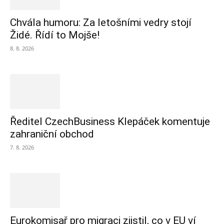
Chvála humoru: Za letošními vedry stojí
Židé. Řídí to Mojše!
8. 8. 2026
Ředitel CzechBusiness Klepáček komentuje
zahraniční obchod
7. 8. 2026
Eurokomisař pro migraci zjistil, co v EU ví