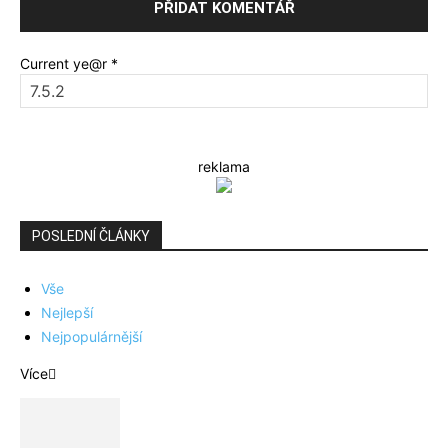
Current ye@r
*
reklama
POSLEDNÍ ČLÁNKY
Vše
Nejlepší
Nejpopulárnější
Více