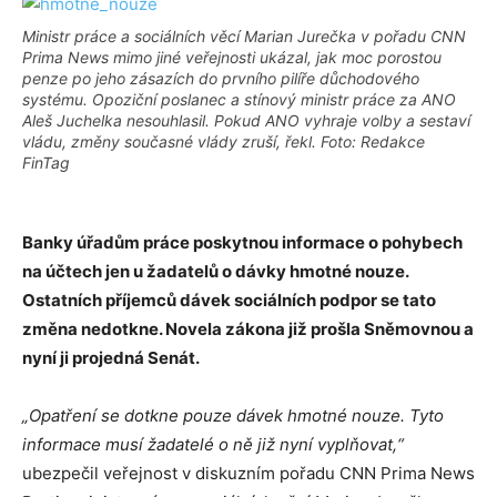
Ministr práce a sociálních věcí Marian Jurečka v pořadu CNN
Prima News mimo jiné veřejnosti ukázal, jak moc porostou
penze po jeho zásazích do prvního pilíře důchodového
systému. Opoziční poslanec a stínový ministr práce za ANO
Aleš Juchelka nesouhlasil. Pokud ANO vyhraje volby a sestaví
vládu, změny současné vlády zruší, řekl. Foto: Redakce
FinTag
Banky úřadům práce poskytnou informace o pohybech
na účtech jen u žadatelů o dávky hmotné nouze.
Ostatních příjemců dávek sociálních podpor se tato
změna nedotkne. Novela zákona již prošla Sněmovnou a
nyní ji projedná Senát.
„Opatření se dotkne pouze dávek hmotné nouze. Tyto
informace musí žadatelé o ně již nyní vyplňovat,“
ubezpečil veřejnost v diskuzním pořadu CNN Prima News