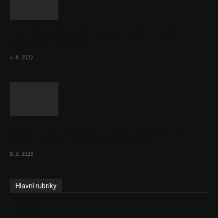
Za místenkové peklo ve vlacích mohou
cestující, tvrdí ČD
4. 8. 2022
Vláda zvažuje vyšší zdanění chudých a
střední třídy. Bohaté nechá být
8. 3. 2023
Hlavní rubriky
Aktuality