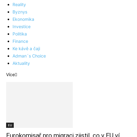
Reality
Byznys
Ekonomika
Investice
Politika
Finance
Ke kávě a čaji
Adman´s Choice
Aktuality
Více
EU
Eurokomisař pro migraci zjistil, co v EU ví