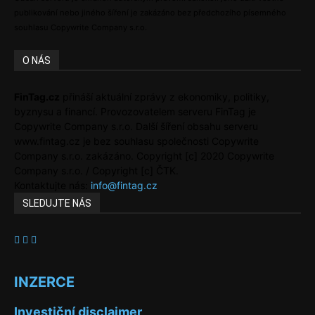
publikování nebo jiného šíření je zakázáno bez předchozího písemného
souhlasu Copywrite Company s.r.o.
O NÁS
FinTag.cz
přináší aktuální zprávy z ekonomiky, politiky,
byznysu a financí. Provozovatelem serveru FinTag je
Copywrite Company s.r.o. Další šíření obsahu serveru
www.fintag.cz je bez souhlasu společnosti Copywrite
Company s.r.o. zakázáno. Copyright [c] 2020 Copywrite
Company s.r.o. / Copyright [c] ČTK.
Kontaktujte nás:
info@fintag.cz
SLEDUJTE NÁS
INZERCE
Investiční disclaimer