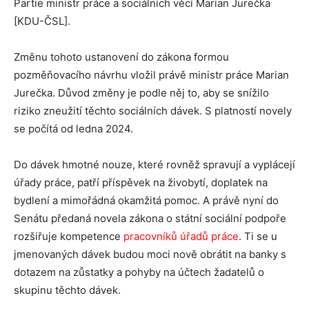
Partie ministr práce a sociálních věcí Marian Jurečka
[KDU-ČSL].
Změnu tohoto ustanovení do zákona formou
pozměňovacího návrhu vložil právě ministr práce Marian
Jurečka. Důvod změny je podle něj to, aby se snížilo
riziko zneužití těchto sociálních dávek. S platností novely
se počítá od ledna 2024.
Do dávek hmotné nouze, které rovněž spravují a vyplácejí
úřady práce, patří příspěvek na živobytí, doplatek na
bydlení a mimořádná okamžitá pomoc. A právě nyní do
Senátu předaná novela zákona o státní sociální podpoře
rozšiřuje kompetence
pracovníků úřadů práce
. Ti se u
jmenovaných dávek budou moci nově obrátit na banky s
dotazem na zůstatky a pohyby na účtech žadatelů o
skupinu těchto dávek.