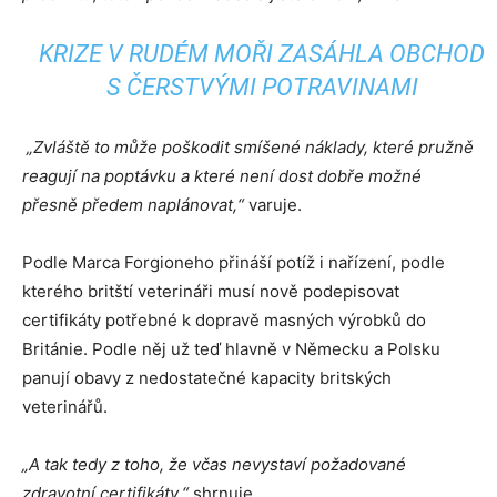
KRIZE V RUDÉM MOŘI ZASÁHLA OBCHOD
S ČERSTVÝMI POTRAVINAMI
„Zvláště to může poškodit smíšené náklady, které pružně
reagují na poptávku a které není dost dobře možné
přesně předem naplánovat,“
varuje.
Podle Marca Forgioneho přináší potíž i nařízení, podle
kterého britští veterináři musí nově podepisovat
certifikáty potřebné k dopravě masných výrobků do
Británie. Podle něj už teď hlavně v Německu a Polsku
panují obavy z nedostatečné kapacity britských
veterinářů.
„A tak tedy z toho, že včas nevystaví požadované
zdravotní certifikáty,“
shrnuje.