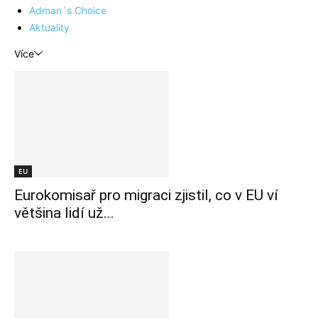
Adman´s Choice
Aktuality
Více
EU
Eurokomisař pro migraci zjistil, co v EU ví
většina lidí už...