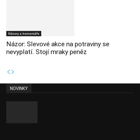
Názory a komentáře
Názor: Slevové akce na potraviny se
nevyplatí. Stojí mraky peněz
NOVINKY
Obcí s vlastními firmami přibývá. Majoritu
drží v 1 037 firmách