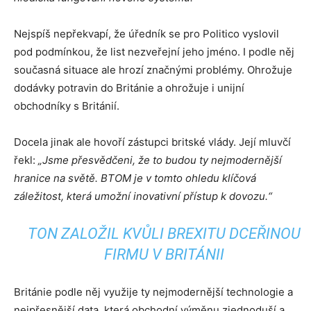
Nejspíš nepřekvapí, že úředník se pro Politico vyslovil
pod podmínkou, že list nezveřejní jeho jméno. I podle něj
současná situace ale hrozí značnými problémy. Ohrožuje
dodávky potravin do Británie a ohrožuje i unijní
obchodníky s Británií.
Docela jinak ale hovoří zástupci britské vlády. Její mluvčí
řekl:
„Jsme přesvědčeni, že to budou ty nejmodernější
hranice na světě. BTOM je v tomto ohledu klíčová
záležitost, která umožní inovativní přístup k dovozu.“
TON ZALOŽIL KVŮLI BREXITU DCEŘINOU
FIRMU V BRITÁNII
Británie podle něj využije ty nejmodernější technologie a
nejpřesnější data, která obchodní výměnu zjednoduší a