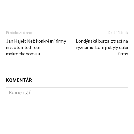
Předchozí článek
Další článek
Ján Hájek: Než konkrétní firmy
Londýnská burza ztrácí na
investoři teď řeší
významu. Loni jí ubyly další
makroekonomiku
firmy
KOMENTÁŘ