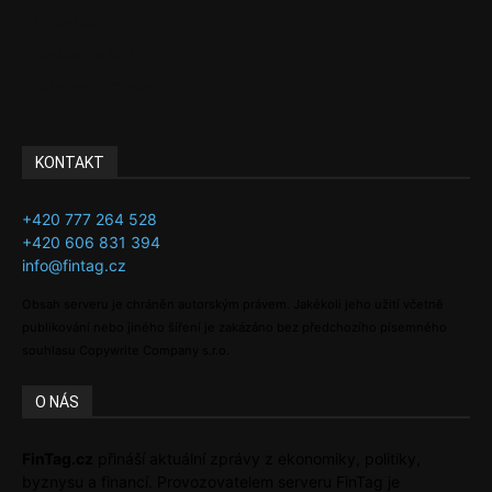
Investice
Ke kávě a čaji
Adman´s Choice
KONTAKT
+420 777 264 528
+420 606 831 394
info@fintag.cz
Obsah serveru je chráněn autorským právem. Jakékoli jeho užití včetně
publikování nebo jiného šíření je zakázáno bez předchozího písemného
souhlasu Copywrite Company s.r.o.
O NÁS
FinTag.cz
přináší aktuální zprávy z ekonomiky, politiky,
byznysu a financí. Provozovatelem serveru FinTag je