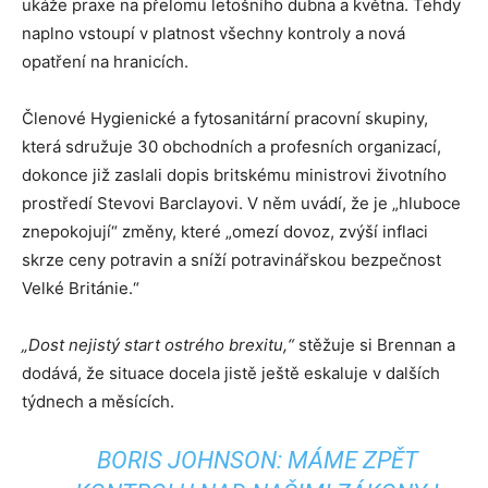
ukáže praxe na přelomu letošního dubna a května. Tehdy
naplno vstoupí v platnost všechny kontroly a nová
opatření na hranicích.
Členové Hygienické a fytosanitární pracovní skupiny,
která sdružuje 30 obchodních a profesních organizací,
dokonce již zaslali dopis britskému ministrovi životního
prostředí Stevovi Barclayovi. V něm uvádí, že je „hluboce
znepokojují“ změny, které „omezí dovoz, zvýší inflaci
skrze ceny potravin a sníží potravinářskou bezpečnost
Velké Británie.“
„Dost nejistý start ostrého brexitu,“
stěžuje si Brennan a
dodává, že situace docela jistě ještě eskaluje v dalších
týdnech a měsících.
BORIS JOHNSON: MÁME ZPĚT