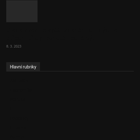
Vláda zvažuje vyšší zdanění chudých a
střední třídy. Bohaté nechá být
8. 3. 2023
Hlavní rubriky
Aktuality
Ekonomika
Politika
EU
Podcasty
Finance
Byznys