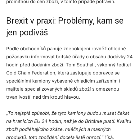
promítnou do cen zboží, v tomto případě potravin.
Brexit v praxi: Problémy, kam se
jen podíváš
Podle obchodníků panuje znepokojení rovněž ohledně
požadavku informovat britské úřady o obsahu dodávky 24
hodin před dodáním zboží. Tom Southall, výkonný ředitel
Cold Chain Federation, která zastupuje dopravce se
speciálními kamiony vybavené chladicím zařízením i
majitele specializovaných skladů zboží s omezenou
trvanlivostí, nad tím kroutí hlavou.
„To nejspíš způsobí, že tyto kamiony budou muset čekat
na hranicích EU 24 hodin, než je do Británie pustí. Kvalitu
zboží podléhajícího zkáze, mléčných a masných
produktů, toto zpoždění docela jistě ohrozí,“
říká.