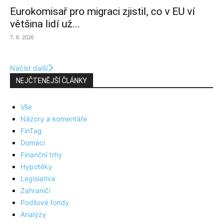
Eurokomisař pro migraci zjistil, co v EU ví
většina lidí už...
7. 8. 2026
Načíst další
NEJČTENĚJŠÍ ČLÁNKY
Vše
Názory a komentáře
FinTag
Domácí
Finanční trhy
Hypotéky
Legislativa
Zahraničí
Podílové fondy
Analýzy