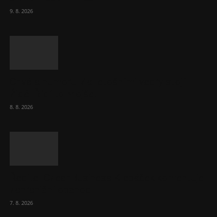
9. 8. 2026
Chvála humoru: Za letošními vedry stojí
Židé. Řídí to Mojše!
8. 8. 2026
Ředitel CzechBusiness Klepáček komentuje
zahraniční obchod
7. 8. 2026