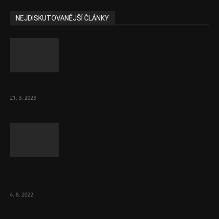
NEJDISKUTOVANĚJŠÍ ČLÁNKY
Komentář: Hanba Vám, prezidente Pavle…
21. 3. 2023
Za místenkové peklo ve vlacích mohou
cestující, tvrdí ČD
4. 8. 2022