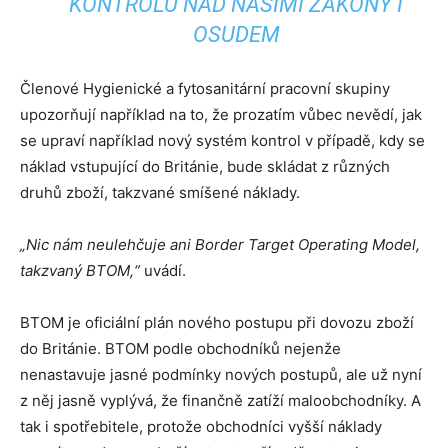
KONTROLU NAD NAŠIMI ZÁKONY I
OSUDEM
Členové Hygienické a fytosanitární pracovní skupiny
upozorňují například na to, že prozatím vůbec nevědí, jak
se upraví například nový systém kontrol v případě, kdy se
náklad vstupující do Británie, bude skládat z různých
druhů zboží, takzvané smíšené náklady.
„Nic nám neulehčuje ani Border Target Operating Model,
takzvaný BTOM,“
uvádí.
BTOM je oficiální plán nového postupu při dovozu zboží
do Británie. BTOM podle obchodníků nejenže
nenastavuje jasné podmínky nových postupů, ale už nyní
z něj jasně vyplývá, že finančně zatíží maloobchodníky. A
tak i spotřebitele, protože obchodníci vyšší náklady