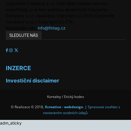
Copywrite Company s.r.o. Další šíření obsahu serveru
www.fintag.cz je bez souhlasu společnosti Copywrite
Company s.r.o. zakázáno. Copyright [c] 2020 Copywrite
Company s.r.o. / Copyright [c] ČTK.
Kontaktujte nás:
info@fintag.cz
SLEDUJTE NÁS
INZERCE
Investiční disclaimer
Kontakty / Etický kodex
© Realizace © 2018,
Xcreative - webdesign
. |
Spravovat souhlas s
nastavením osobních údajů
.
adm_sticky