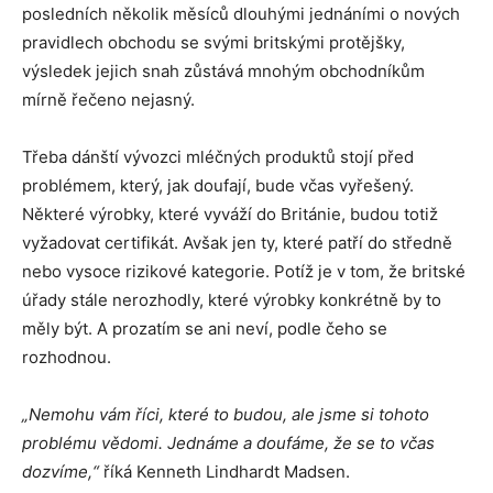
posledních několik měsíců dlouhými jednáními o nových
pravidlech obchodu se svými britskými protějšky,
výsledek jejich snah zůstává mnohým obchodníkům
mírně řečeno nejasný.
Třeba dánští vývozci mléčných produktů stojí před
problémem, který, jak doufají, bude včas vyřešený.
Některé výrobky, které vyváží do Británie, budou totiž
vyžadovat certifikát. Avšak jen ty, které patří do středně
nebo vysoce rizikové kategorie. Potíž je v tom, že britské
úřady stále nerozhodly, které výrobky konkrétně by to
měly být. A prozatím se ani neví, podle čeho se
rozhodnou.
„Nemohu vám říci, které to budou, ale jsme si tohoto
problému vědomi. Jednáme a doufáme, že se to včas
dozvíme,“
říká Kenneth Lindhardt Madsen.