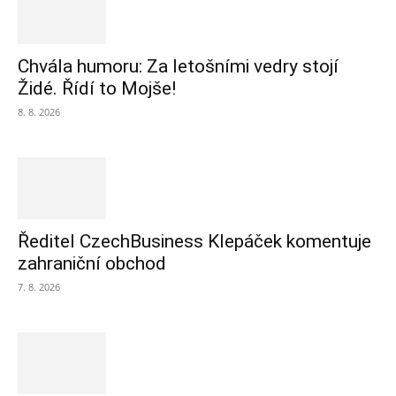
Chvála humoru: Za letošními vedry stojí
Židé. Řídí to Mojše!
8. 8. 2026
Ředitel CzechBusiness Klepáček komentuje
zahraniční obchod
7. 8. 2026