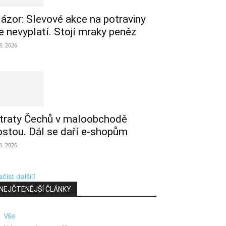
ázor: Slevové akce na potraviny
e nevyplatí. Stojí mraky peněz
 8. 2026
traty Čechů v maloobchodě
ostou. Dál se daří e-shopům
 8. 2026
číst další
NEJČTENĚJŠÍ ČLÁNKY
Vše