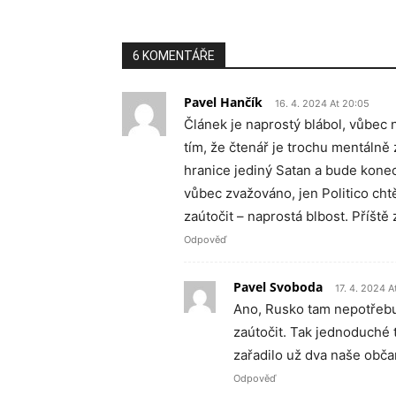
6 KOMENTÁŘE
Pavel Hančík
16. 4. 2024 At 20:05
Článek je naprostý blábol, vůbec 
tím, že čtenář je trochu mentálně
hranice jediný Satan a bude konec 
vůbec zvažováno, jen Politico cht
zaútočit – naprostá blbost. Příště 
Odpověď
Pavel Svoboda
17. 4. 2024 A
Ano, Rusko tam nepotřebu
zaútočit. Tak jednoduché t
zařadilo už dva naše obča
Odpověď