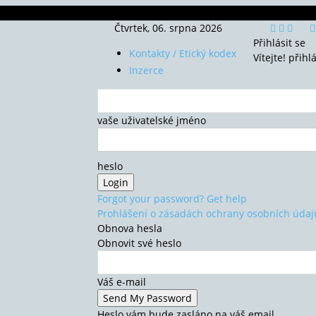
Čtvrtek, 06. srpna 2026
Přihlásit se
Kontakty / Etický kodex
Vítejte! přihl
Inzerce
vaše uživatelské jméno
heslo
Forgot your password? Get help
Prohlášení o zásadách ochrany osobních údaj
Obnova hesla
Obnovit své heslo
Váš e-mail
Heslo vám bude zasláno na váš email