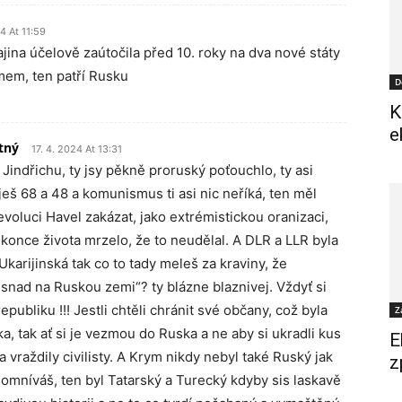
24 At 11:59
jina účelově zaútočila před 10. roky na dva nové státy
mem, ten patří Rusku
D
K
e
tný
17. 4. 2024 At 13:31
indřichu, ty jsy pěkně proruský poťouchlo, ty asi
eš 68 a 48 a komunismus ti asi nic neříká, ten měl
voluci Havel zakázat, jako extrémistickou oranizaci,
konce života mrzelo, že to neudělal. A DLR a LLR byla
Ukarijinská tak co to tady meleš za kraviny, že
„snad na Ruskou zemi“? ty blázne blaznivej. Vždyť si
republiku !!! Jestli chtěli chránit své občany, což byla
Z
a, tak ať si je vezmou do Ruska a ne aby si ukradli kus
E
a vraždily civilisty. A Krym nikdy nebyl také Ruský jak
z
omníváš, ten byl Tatarský a Turecký kdyby sis laskavě