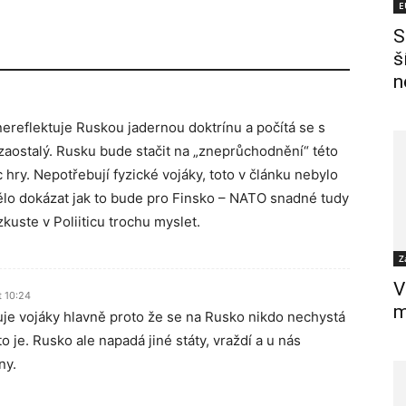
E
S
š
n
nereflektuje Ruskou jadernou doktrínu a počítá se s
 zaostalý. Rusku bude stačit na „zneprůchodnění“ této
hry. Nepotřebují fyzické vojáky, toto v článku nebylo
ělo dokázat jak to bude pro Finsko – NATO snadné tudy
zkuste v Poliiticu trochu myslet.
Z
V
t 10:24
m
je vojáky hlavně proto že se na Rusko nikdo nechystá
o je. Rusko ale napadá jiné státy, vraždí a u nás
ny.