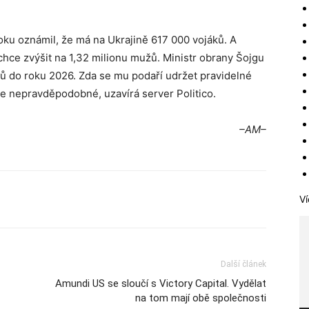
ku oznámil, že má na Ukrajině 617 000 vojáků. A
 chce zvýšit na 1,32 milionu mužů. Ministr obrany Šojgu
ů do roku 2026. Zda se mu podaří udržet pravidelné
íše nepravděpodobné, uzavírá server Politico.
–AM–
Ví
Další článek
Amundi US se sloučí s Victory Capital. Vydělat
na tom mají obě společnosti