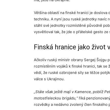
Většina oblastí na finské hranici je doslov
techniku. A nyní jsou ruské jednotky navíc 
stáhl své jednotky rozmístěné původně poblí
vysvětloval tak, že jde o přátelské gesto ze
Finská hranice jako život 
Ačkoliv ruský ministr obrany Sergej Šojgu
rozmístěním vojáků k finské hranici, tak se
vědí, že ruské ozbrojené síly se těžce potý
válce s Ukrajinou.
„Stále však ještě mají v Kamence, poblíž Pe
motostřeleckou brigádu,“
říká penzionovaný
rozvědky a nedávno zvolený člen finského 