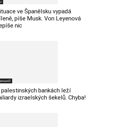
U
ituace ve Španělsku vypadá
íleně, píše Musk. Von Leyenová
epíše nic
ahraničí
 palestinských bankách leží
iliardy izraelských šekelů. Chyba!