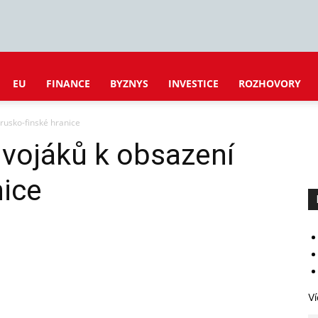
EU
FINANCE
BYZNYS
INVESTICE
ROZHOVORY
rusko-finské hranice
 vojáků k obsazení
nice
Ví