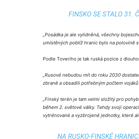
FINSKO SE STALO 31.
„Posádka je ale vylidněná, všechny bojesch
umístěných poblíž hranic bylo na polovině s
Podle Toveriho je tak ruská pozice z dlou
„Rusové nebudou mít do roku 2030 dostatek z
zbraně a obsadili potřebným počtem vojáků
„Finský terén je tam velmi složitý pro pohyb
během 2. světové války. Tehdy svoji operaci 
vytrénované a vyzbrojené jednotky, které al
NA RUSKO-FINSKÉ HRANICI