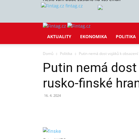
fintag.cz
AKTUALITY
EKONOMIKA
POLITIKA
Domů
Politika
Putin nemá dost vojáků k obsazení 
Putin nemá dost
rusko-finské hra
16. 4. 2024
Sdílet