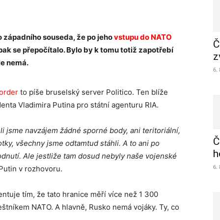
o západního souseda, že po jeho
vstupu do NATO
Č
ak se přepočítalo. Bylo by k tomu totiž zapotřebí
z
le nemá.
6.
border
to píše bruselský server Politico. Ten blíže
enta Vladimira Putina pro státní agenturu RIA.
li jsme navzájem žádné sporné body, ani teritoriální,
Č
otky, všechny jsme odtamtud stáhli. A to ani po
h
hodnutí. Ale jestliže tam dosud nebyly naše vojenské
6.
Putin v rozhovoru.
tuje tím, že tato hranice měří více než 1 300
eštníkem NATO. A hlavně, Rusko nemá vojáky. Ty, co