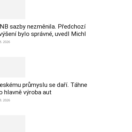
NB sazby nezměnila. Předchozí
výšení bylo správné, uvedl Michl
 8. 2026
eskému průmyslu se daří. Táhne
o hlavně výroba aut
 8. 2026