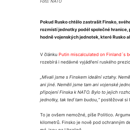
Foto: NATO
Pokud Rusko chtělo zastrašit Finsko, svéh
rozmístí jednotky podél společné hranice, p
hodně vojenských jednotek, které Rusko a
V článku
Putin miscalculated on Finland´s 
rozebírá i nedávné vyjádření ruského prezid
„Mívali jsme s Finskem ideální vztahy. Nemě
ani jiné. Neměli jsme tam ani vojenské jedn
připojení Finska k NATO. Bylo to jejich roz
jednotky, tak teď tam budou,“
postěžoval si 
To je ovšem nemožné, píše Politico. Argumen
kilometrů. Finsko je nově pod ochranným d
má, jsou na Ukrajině.