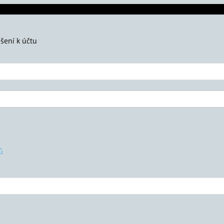
ášení k účtu
ů