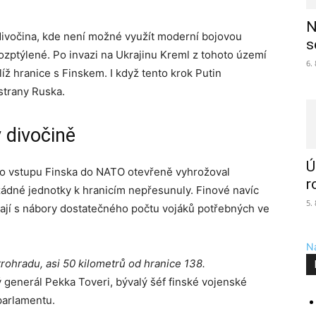
N
a divočina, kde není možné využít moderní bojovou
s
rozptýlené. Po invazi na Ukrajinu Kreml z tohoto území
6.
ž hranice s Finskem. I když tento krok Putin
 strany Ruska.
v divočině
Ú
 po vstupu Finska do NATO otevřeně vyhrožoval
r
 žádné jednotky k hranicím nepřesunuly. Finové navíc
5.
kají s nábory dostatečného počtu vojáků potřebných ve
Na
trohradu, asi 50 kilometrů od hranice 138.
 generál Pekka Toveri, bývalý šéf finské vojenské
parlamentu.