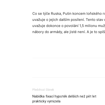
Co se týče Ruska, Putin koncem loňského ro
uvažuje o jejich dalším posílení. Tento stav
uvažuje dokonce o povolání 1,5 milionu muž
nábory do armády, ale jisté není. A je to sp
Sdílet
Předchozí článek
Nabídka fixací hypoték delších než pět let
prakticky vymizela