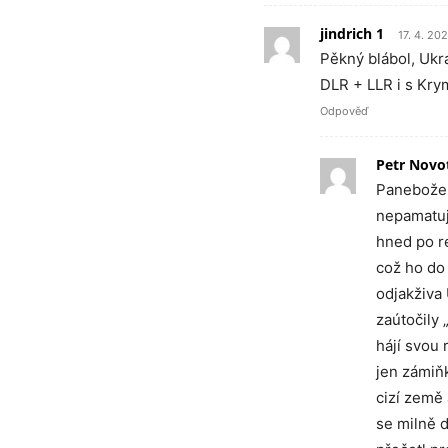
jindrich 1
17. 4. 20
Pěkný blábol, Ukra
DLR + LLR i s Kry
Odpověď
Petr Novo
Panebože J
nepamatuj
hned po re
což ho do 
odjakživa 
zaútočily 
hájí svou 
jen zámiňk
cizí země 
se milně d