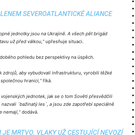
 ČLENEM SEVEROATLANTICKÉ ALIANCE
opné jednotky jsou na Ukrajině. A všech pět brigád
tavu už před válkou,“
upřesňuje situaci.
hodobého pohledu bez perspektivy na úspěch.
drojů, aby vybudovali infrastrukturu, vyrobili těžké
 společnou hranici,“
říká.
 vojenských jednotek, jak se o tom Sověti přesvědčili
nazvali ´bažinatý les´, a jsou zde zapotřebí speciálně
e nemají,“
dodává.
 JE MRTVO. VLAKY UŽ CESTUJÍCÍ NEVOZÍ