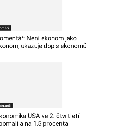
omácí
omentář: Není ekonom jako
konom, ukazuje dopis ekonomů
ahraničí
konomika USA ve 2. čtvrtletí
pomalila na 1,5 procenta