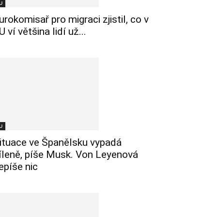
U
urokomisař pro migraci zjistil, co v
U ví většina lidí už...
U
ituace ve Španělsku vypadá
íleně, píše Musk. Von Leyenová
epíše nic