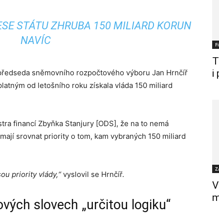
ESE STÁTU ZHRUBA 150 MILIARD KORUN
NAVÍC
F
T
i
opředseda sněmovního rozpočtového výboru Jan Hrnčíř
atným od letošního roku získala vláda 150 miliard
tra financí Zbyňka Stanjury [ODS], že na to nemá
mají srovnat priority o tom, kam vybraných 150 miliard
Z
ou priority vlády,“
vyslovil se Hrnčíř.
V
m
ových slovech „určitou logiku“