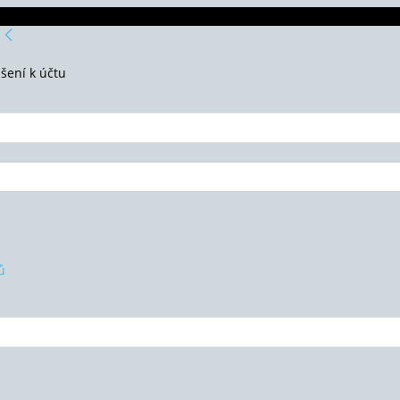
ášení k účtu
ů