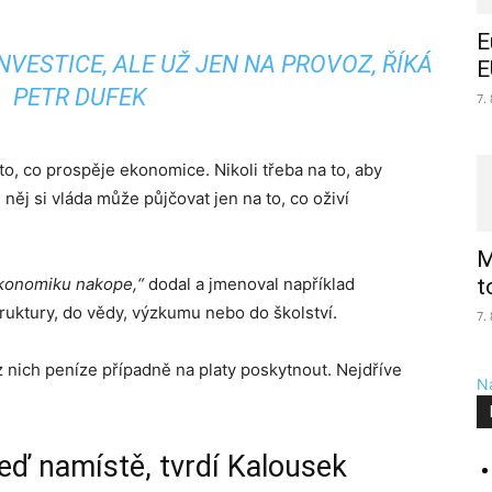
E
NVESTICE, ALE UŽ JEN NA PROVOZ, ŘÍKÁ
E
PETR DUFEK
7.
to, co prospěje ekonomice. Nikoli třeba na to, aby
něj si vláda může půjčovat jen na to, co oživí
M
ekonomiku nakope,“
dodal a jmenoval například
t
ruktury, do vědy, výzkumu nebo do školství.
7.
 nich peníze případně na platy poskytnout. Nejdříve
Na
teď namístě, tvrdí Kalousek