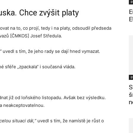
E
uska. Chce zvýšit platy
E
E
vat na to, co projí, tedy i na platy, odsoudil předseda
azů [ČMKOS] Josef Středula.
“
uvedl s tím, že jeho rady se dají hned vymazat.
né sféře „zpackala“ i současná vláda.
E
S
š
dnat již od loňského listopadu. Avšak bez výsledku.
n
 za neakceptovatelnou.
elou situaci dál,“
uvedl s tím, že namístě je růst o