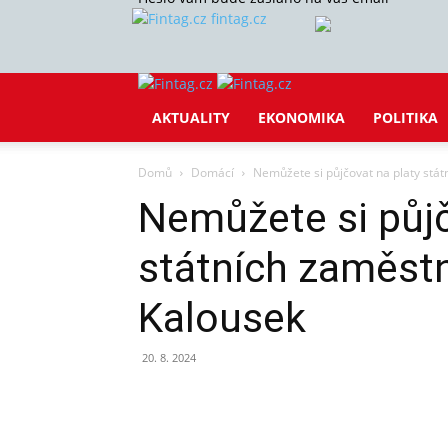
fintag.cz
AKTUALITY
EKONOMIKA
POLITIKA
Domů
Domácí
Nemůžete si půjčovat na platy stát
Nemůžete si půjč
státních zaměstn
Kalousek
20. 8. 2024
Sdílet