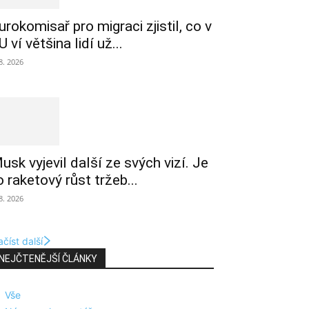
urokomisař pro migraci zjistil, co v
U ví většina lidí už...
 8. 2026
usk vyjevil další ze svých vizí. Je
o raketový růst tržeb...
 8. 2026
číst další
NEJČTENĚJŠÍ ČLÁNKY
Vše