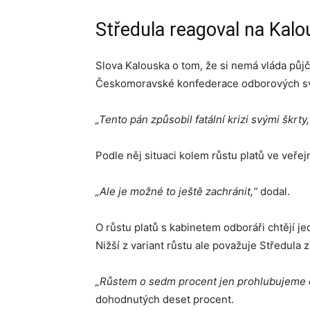
Středula reagoval na Kalo
Slova Kalouska o tom, že si nemá vláda půjčo
Českomoravské konfederace odborových sv
„Tento pán způsobil fatální krizi svými škrty,
Podle něj situaci kolem růstu platů ve veřej
„Ale je možné to ještě zachránit,“
dodal.
O růstu platů s kabinetem odboráři chtějí je
Nižší z variant růstu ale považuje Středula
„Růstem o sedm procent jen prohlubujeme c
dohodnutých deset procent.