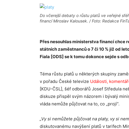
Do včerejší debaty o růstu platů ve veřejné sféř
financí Miroslav Kalousek. / Foto: Redakce FinT
Přes nesouhlas ministerstva financí chce r
státních zaměstnanců o 7 či 10 % již od let
Fiala [ODS] se k tomu dokonce sejde s odb
Téma růstu platů u některých skupiny zaměs
v pořadu České televize
Události, komentář
[KDU-ČSL], šéf odborářů Josef Středula neb
diskuze přispěl svým názorem i bývalý minis
vláda nemůže půjčovat na to, co „projí“.
„Vy si nemůžete půjčovat na platy, vy si nem
diskutovanému navýšení platů v tarifech Mi