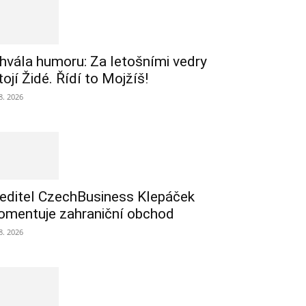
hvála humoru: Za letošními vedry
tojí Židé. Řídí to Mojžíš!
 8. 2026
editel CzechBusiness Klepáček
omentuje zahraniční obchod
 8. 2026