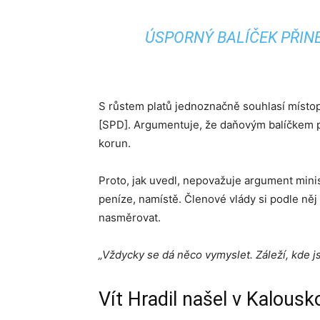
ÚSPORNÝ BALÍČEK PŘIN
S růstem platů jednoznačně souhlasí míst
[SPD]. Argumentuje, že daňovým balíčkem pl
korun.
Proto, jak uvedl, nepovažuje argument minis
peníze, namístě. Členové vlády si podle něj 
nasměrovat.
„Vždycky se dá něco vymyslet. Záleží, kde js
Vít Hradil našel v Kalousk