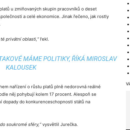
í platů u zmiňovaných skupin pracovníků o deset
společnosti a celé ekonomice. Jinak řečeno, jak rostly
.
é privátní oblasti,“
řekl.
TAKOVÉ MÁME POLITIKY, ŘÍKÁ MIROSLAV
KALOUSEK
Ví
vrhem nařízení o růstu platů plně nedorovná reálné
podle něj pohybují kolem 17 procent. Alespoň se
vní dopady do konkurenceschopnosti států na
í do soukromé sféry,“
vysvětlil Jurečka.