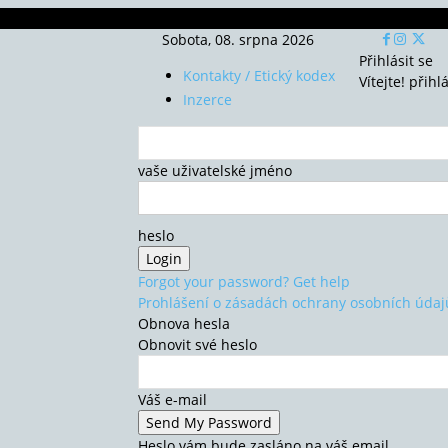
Sobota, 08. srpna 2026
Přihlásit se
Kontakty / Etický kodex
Vítejte! přihl
Inzerce
vaše uživatelské jméno
heslo
Forgot your password? Get help
Prohlášení o zásadách ochrany osobních údaj
Obnova hesla
Obnovit své heslo
Váš e-mail
Heslo vám bude zasláno na váš email