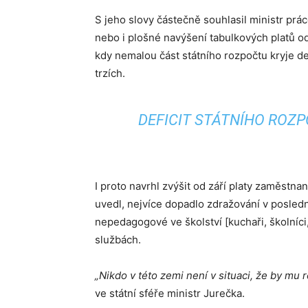
S jeho slovy částečně souhlasil ministr prá
nebo i plošné navýšení tabulkových platů od z
kdy nemalou část státního rozpočtu kryje de
trzích.
DEFICIT STÁTNÍHO ROZP
I proto navrhl zvýšit od září platy zaměstnan
uvedl, nejvíce dopadlo zdražování v posledn
nepedagogové ve školství [kuchaři, školníci,
službách.
„Nikdo v této zemi není v situaci, že by mu r
ve státní sféře ministr Jurečka.