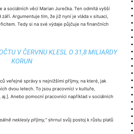
ce a sociálních věcí Marian Jurečka. Ten odmítá vyšší
áří. Argumentuje tím, že již nyní je vláda v situaci,
ficitem. Tedy si na své výdaje půjčuje na finančních
OČTU V ČERVNU KLESL O 31,8 MILIARDY
KORUN
ců veřejné správy s nejnižšími příjmy, na které, jak
ích dvou letech. To jsou pracovníci v kultuře,
 aj.]. Anebo pomocní pracovníci například v sociálních
eálně neklesly příjmy,“
shrnul svůj postoj k růstu platů