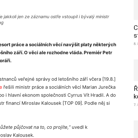
e jakkoli jen ze záznamu ostře vstoupil i bývalý ministr
ag
C
s
8.
esort práce a sociálních věcí navýšit platy některých
ošního září. O věci ale rozhodne vláda. Premiér Petr
oráři.
tnanců veřejné správy od letošního září včera [19.8.]
e
řešili ministr práce a sociálních věcí Marian Jurečka
Ř
o i hlavní ekonom společnosti Cyrrus Vít Hradil. A do
k
tr financí Miroslav Kalousek [TOP 09]. Podle něj si
7.
ůžete půjčovat na to, co projíte,“
uvedl k
roslav Kalousek.