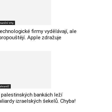
inanční trhy
echnologické firmy vydělávají, ale
 propouštějí. Apple zdražuje
ahraničí
 palestinských bankách leží
iliardy izraelských šekelů. Chyba!