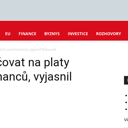
EU
FINANCE
BYZNYS
INVESTICE
ROZHOVORY
ních zaměstnanců, vyjasnil Kalousek
ovat na platy
anců, vyjasnil
Ví