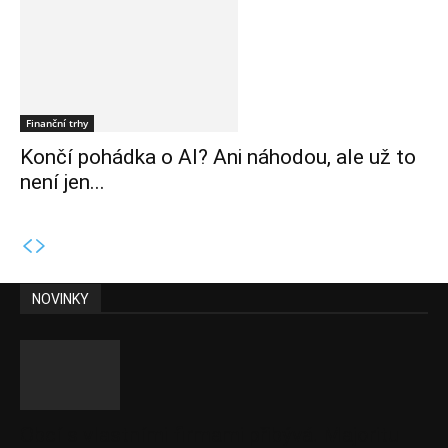
Finanční trhy
Končí pohádka o AI? Ani náhodou, ale už to
není jen...
NOVINKY
Obcí s vlastními firmami přibývá. Majoritu