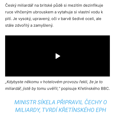
Český miliardář na britské půdě si mezitím dezinfikuje
ruce vlhčeným ubrouskem a vytahuje si vlastní vodu k
pití. Je vysoký, upravený, oči v barvě šedivé oceli, ale
stále zdvořilý a zamyšlený.
„Kdybyste někomu v hotelovém provozu řekli, že je to
miliardář, jistě by tomu uvěřil,“
popisuje Křetínského BBC.
MINISTR SÍKELA PŘIPRAVIL ČECHY O
MILIARDY, TVRDÍ KŘETÍNSKÉHO EPH