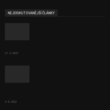
NEJDISKUTOVANĚJŠÍ ČLÁNKY
Komentář: Hanba Vám, prezidente Pavle…
21. 3. 2023
Za místenkové peklo ve vlacích mohou
cestující, tvrdí ČD
4. 8. 2022