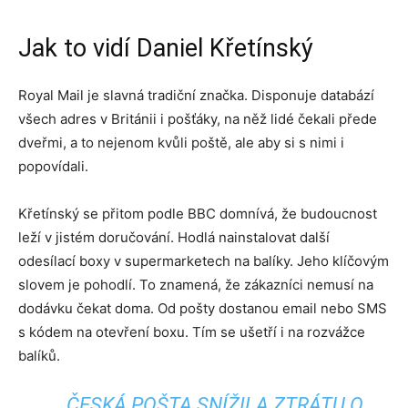
Jak to vidí Daniel Křetínský
Royal Mail je slavná tradiční značka. Disponuje databází
všech adres v Británii i pošťáky, na něž lidé čekali přede
dveřmi, a to nejenom kvůli poště, ale aby si s nimi i
popovídali.
Křetínský se přitom podle BBC domnívá, že budoucnost
leží v jistém doručování. Hodlá nainstalovat další
odesílací boxy v supermarketech na balíky. Jeho klíčovým
slovem je pohodlí. To znamená, že zákazníci nemusí na
dodávku čekat doma. Od pošty dostanou email nebo SMS
s kódem na otevření boxu. Tím se ušetří i na rozvážce
balíků.
ČESKÁ POŠTA SNÍŽILA ZTRÁTU O