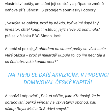
vlastnictví pošty, umístění její centrály a případné změně
daňové příslušnosti. S prodejem souhlasily i odbory.
„Naskýtá se otázka, proč by někdo, byť velmi úspěšný
investor, chtěl koupit instituci, jejíž sláva už pominula,“
ptá se v článku BBC Simon Jack.
A nedá si pokoj:
„S ohledem na situaci pošty se však stále
vtírá otázka – proč si miliardář kupuje to, co jiní nechtějí a
co čelí obrovské konkurenci?“
NA TRHU SE DAŘÍ AKVIZICÍM. V PROSINCI
DOMINOVAL ČESKÝ KAPITÁL
A nabízí i odpověď:
„Pokud věříte, jako Křetínský, že je
doručování balíků výnosný a vzkvétající obchod, pak
nákup Royal Mail a GLS dává smysl.“