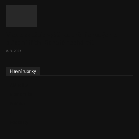
Vláda zvažuje vyšší zdanění chudých a
střední třídy. Bohaté nechá být
8. 3. 2023
Hlavní rubriky
Aktuality
Ekonomika
Politika
EU
Podcasty
Finance