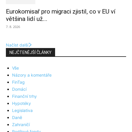
Eurokomisař pro migraci zjistil, co v EU ví
většina lidí už...
7. 8. 2026
Načíst další
NEJČTENĚJŠÍ ČLÁNKY
Vše
Názory a komentáře
FinTag
Domácí
Finanční trhy
Hypotéky
Legislativa
Daně
Zahraničí
Podílové fondy