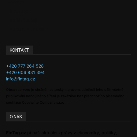
Byznys
Investice
Ke kávě a čaji
Adman´s Choice
KONTAKT
+420 777 264 528
+420 606 831 394
info@fintag.cz
Obsah serveru je chráněn autorským právem. Jakékoli jeho užití včetně
publikování nebo jiného šíření je zakázáno bez předchozího písemného
souhlasu Copywrite Company s.r.o.
O NÁS
FinTag.cz
přináší aktuální zprávy z ekonomiky, politiky,