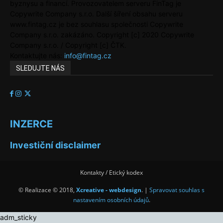
byznysu a financí. Provozovatelem serveru FinTag je
Copywrite Company s.r.o. Další šíření obsahu serveru
www.fintag.cz je bez souhlasu společnosti Copywrite
Company s.r.o. zakázáno. Copyright [c] 2020 Copywrite
Company s.r.o. / Copyright [c] ČTK.
Kontaktujte nás:
info@fintag.cz
SLEDUJTE NÁS
INZERCE
Investiční disclaimer
Kontakty / Etický kodex
© Realizace © 2018,
Xcreative - webdesign
. |
Spravovat souhlas s
nastavením osobních údajů
.
adm_sticky