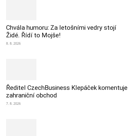
Chvála humoru: Za letošními vedry stojí
Židé. Řídí to Mojše!
8. 8. 2026
Ředitel CzechBusiness Klepáček komentuje
zahraniční obchod
7. 8. 2026