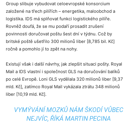
Group slibuje vybudovat celoevropské konsorcium
založené na třech pilířích – energetika, maloobchod a
logistika. IDS má splňovat funkci logistického pilíře.
Rovněž doufá, že se mu podaří prosadit zrušení
povinnosti doručovat poštu šest dní v týdnu. Což by
britské poště ušetřilo 300 milionů liber [8,785 bil. Kč]
ročně a pomohlo jí to zpět na nohy.
Existují však i další návrhy, jak zlepšit situaci pošty. Royal
Mail a IDS vlastní i společnost GLS na doručování balíků
po celé Evropě. Loni GLS vydělala 320 milionů liber [9,37
mld. Kč], zatímco Royal Mail vykázala ztrátu 348 milionů
liber [10,19 mld. Kč].
VYMÝVÁNÍ MOZKŮ NÁM ŠKODÍ VŮBEC
NEJVÍC, ŘÍKÁ MARTIN PECINA