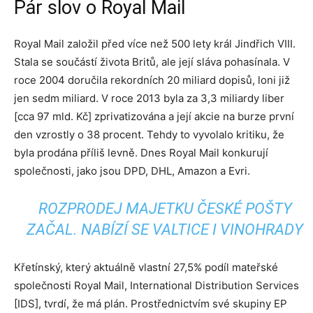
Pár slov o Royal Mail
Royal Mail založil před více než 500 lety král Jindřich VIII.
Stala se součástí života Britů, ale její sláva pohasínala. V
roce 2004 doručila rekordních 20 miliard dopisů, loni již
jen sedm miliard. V roce 2013 byla za 3,3 miliardy liber
[cca 97 mld. Kč] zprivatizována a její akcie na burze první
den vzrostly o 38 procent. Tehdy to vyvolalo kritiku, že
byla prodána příliš levně. Dnes Royal Mail konkurují
společnosti, jako jsou DPD, DHL, Amazon a Evri.
ROZPRODEJ MAJETKU ČESKÉ POŠTY
ZAČAL. NABÍZÍ SE VALTICE I VINOHRADY
Křetínský, který aktuálně vlastní 27,5% podíl mateřské
společnosti Royal Mail, International Distribution Services
[IDS], tvrdí, že má plán. Prostřednictvím své skupiny EP