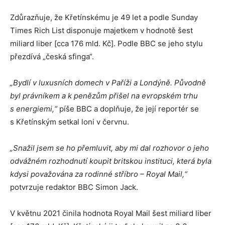
Zdůrazňuje, že Křetínskému je 49 let a podle Sunday
Times Rich List disponuje majetkem v hodnotě šest
miliard liber [cca 176 mld. Kč]. Podle BBC se jeho stylu
přezdívá „česká sfinga“.
„Bydlí v luxusních domech v Paříži a Londýně. Původně
byl právníkem a k penězům přišel na evropském trhu
s energiemi,“
píše BBC a doplňuje, že její reportér se
s Křetínským setkal loni v červnu.
„Snažil jsem se ho přemluvit, aby mi dal rozhovor o jeho
odvážném rozhodnutí koupit britskou instituci, která byla
kdysi považována za rodinné stříbro – Royal Mail,“
potvrzuje redaktor BBC Simon Jack.
V květnu 2021 činila hodnota Royal Mail šest miliard liber