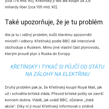
[cca 176 mld. Kč]. Křetínský ji teď ale koupil za 3,6
miliardy liber [cca 105 mld. Kč].
Také upozorňuje, že je tu problém
Ale je tu i vážný problém, kvůli kterému zpozorněli
ministři i odbory. Křetínský podle BBC dál intenzivně
obchoduje s Ruskem. Mimo jiné vlastní část plynovodu,
kterým proudí plyn z Ruska do Evropy.
KŘETÍNSKÝ I TYKAČ SI PŮJČÍ OD STÁTU
NA ZÁLOHY NA ELEKTŘINU
Druhý problém pak je, že Křetínský koupil Royal Mail, jak
už i schválila britská vláda. Převod britské pošty se završí
koncem dubna. Vládě, jak uvádí BBC, zůstane „zlatá
akcie“. Díky ní ji musí Křetínský informovat o změně