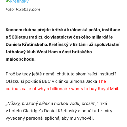
Foto: Pixabay.com
Koncem dubna přejde britská královská pošta, instituce
s 500letou tradicí, do vlastnictví českého miliardáře
Daniela Křetínského. Křetínský v Británii už spoluvlastní
fotbalový klub West Ham a část britského
maloobchodu.
Proč by tedy ještě neměl chtít tuto skomírající instituci?
Otázku si pokládá BBC v článku Simona Jacka
The
curious case of why a billionaire wants to buy Royal Mail
.
„Nůžky, prázdný šálek a horkou vodu, prosím,“
říká
v hotelu Claridge’s Daniel Křetínský a poněkud z míry
vyvedený personál spěchá, aby mu vyhověl.