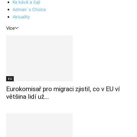
Ke kávě a čaji
Adman´s Choice
Aktuality
Více
EU
Eurokomisař pro migraci zjistil, co v EU ví
většina lidí už...