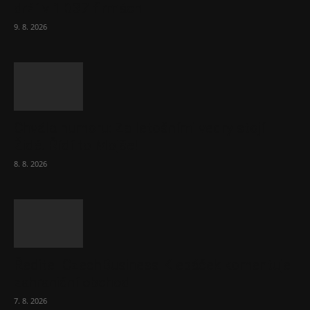
drží v 1 037 firmách
9. 8. 2026
Chvála humoru: Za letošními vedry stojí
Židé. Řídí to Mojše!
8. 8. 2026
Ředitel CzechBusiness Klepáček komentuje
zahraniční obchod
7. 8. 2026