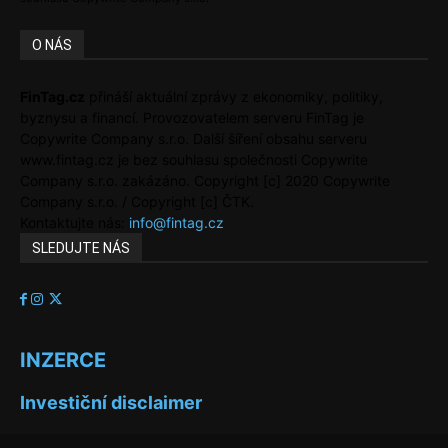
O NÁS
FinTag.cz
přináší aktuální zprávy z ekonomiky, politiky,
byznysu a financí. Provozovatelem serveru FinTag je
Copywrite Company s.r.o. Další šíření obsahu serveru
www.fintag.cz je bez souhlasu společnosti Copywrite
Company s.r.o. zakázáno. Copyright [c] 2020 Copywrite
Company s.r.o. / Copyright [c] ČTK.
Kontaktujte nás:
info@fintag.cz
SLEDUJTE NÁS
INZERCE
Investiční disclaimer