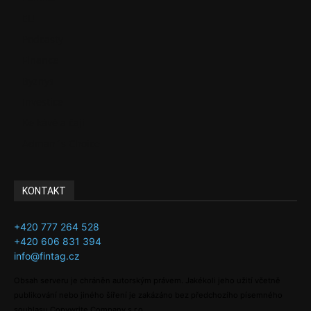
EU
Podcasty
Finance
Byznys
Investice
Ke kávě a čaji
Adman´s Choice
KONTAKT
+420 777 264 528
+420 606 831 394
info@fintag.cz
Obsah serveru je chráněn autorským právem. Jakékoli jeho užití včetně
publikování nebo jiného šíření je zakázáno bez předchozího písemného
souhlasu Copywrite Company s.r.o.