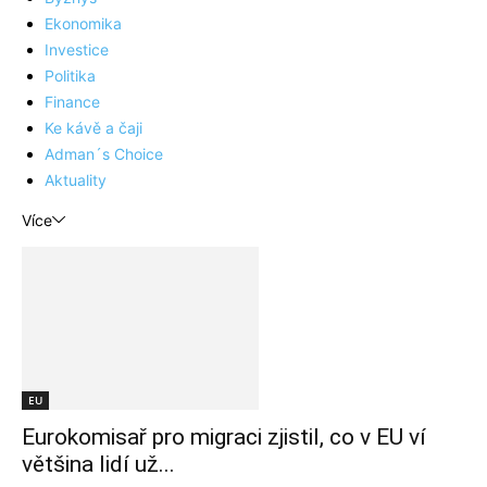
Ekonomika
Investice
Politika
Finance
Ke kávě a čaji
Adman´s Choice
Aktuality
Více
EU
Eurokomisař pro migraci zjistil, co v EU ví
většina lidí už...