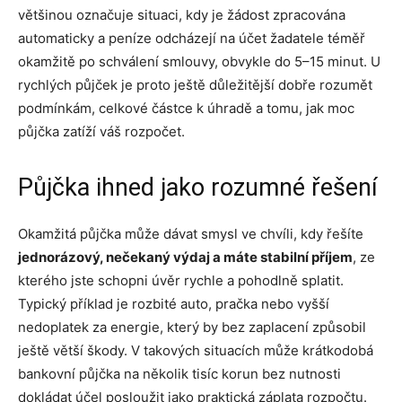
většinou označuje situaci, kdy je žádost zpracována
automaticky a peníze odcházejí na účet žadatele téměř
okamžitě po schválení smlouvy, obvykle do 5–15 minut. U
rychlých půjček je proto ještě důležitější dobře rozumět
podmínkám, celkové částce k úhradě a tomu, jak moc
půjčka zatíží váš rozpočet.
Půjčka ihned jako rozumné řešení
Okamžitá půjčka může dávat smysl ve chvíli, kdy řešíte
jednorázový, nečekaný výdaj a máte stabilní příjem
, ze
kterého jste schopni úvěr rychle a pohodlně splatit.
Typický příklad je rozbité auto, pračka nebo vyšší
nedoplatek za energie, který by bez zaplacení způsobil
ještě větší škody. V takových situacích může krátkodobá
bankovní půjčka na několik tisíc korun bez nutnosti
dokládat účel posloužit jako praktická záplata rozpočtu.