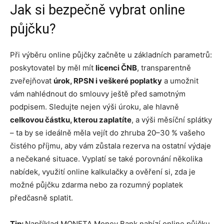
Jak si bezpečně vybrat online
půjčku?
Při výběru online půjčky začněte u základních parametrů:
poskytovatel by měl mít
licenci ČNB
, transparentně
zveřejňovat
úrok, RPSN i veškeré poplatky
a umožnit
vám nahlédnout do smlouvy ještě před samotným
podpisem. Sledujte nejen výši úroku, ale hlavně
celkovou částku, kterou zaplatíte
, a výši měsíční splátky
– ta by se ideálně měla vejít do zhruba 20–30 % vašeho
čistého příjmu, aby vám zůstala rezerva na ostatní výdaje
a nečekané situace. Vyplatí se také porovnání několika
nabídek, využití online kalkulačky a ověření si, zda je
možné půjčku zdarma nebo za rozumný poplatek
předčasně splatit.
Tip:
Například MONETA Money Bank nabízí online půjčku