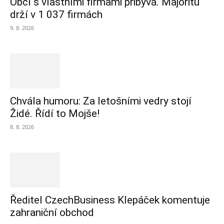
Obcí s vlastními firmami přibývá. Majoritu
drží v 1 037 firmách
9. 8. 2026
Chvála humoru: Za letošními vedry stojí
Židé. Řídí to Mojše!
8. 8. 2026
Ředitel CzechBusiness Klepáček komentuje
zahraniční obchod