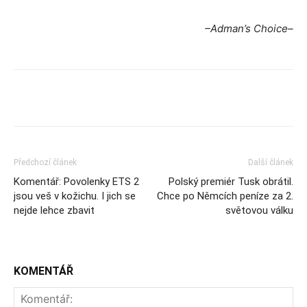
–Adman’s Choice–
Předchozí článek
Další článek
Komentář: Povolenky ETS 2
Polský premiér Tusk obrátil.
jsou veš v kožichu. I jich se
Chce po Němcích peníze za 2.
nejde lehce zbavit
světovou válku
KOMENTÁŘ