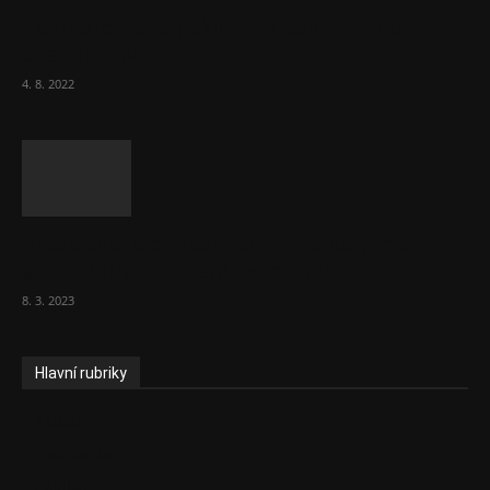
Za místenkové peklo ve vlacích mohou
cestující, tvrdí ČD
4. 8. 2022
Vláda zvažuje vyšší zdanění chudých a
střední třídy. Bohaté nechá být
8. 3. 2023
Hlavní rubriky
Aktuality
Ekonomika
Politika