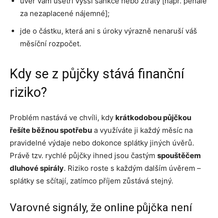
úvěr vám ušetří vyšší sankce nebo ztráty [např. penále
za nezaplacené nájemné];
jde o částku, která ani s úroky výrazně nenaruší váš
měsíční rozpočet.
Kdy se z půjčky stává finanční
riziko?
Problém nastává ve chvíli, kdy
krátkodobou půjčkou
řešíte běžnou spotřebu
a využíváte ji každý měsíc na
pravidelné výdaje nebo dokonce splátky jiných úvěrů.
Právě tzv. rychlé půjčky ihned jsou častým
spouštěčem
dluhové spirály
. Riziko roste s každým dalším úvěrem –
splátky se sčítají, zatímco příjem zůstává stejný.
Varovné signály, že online půjčka není