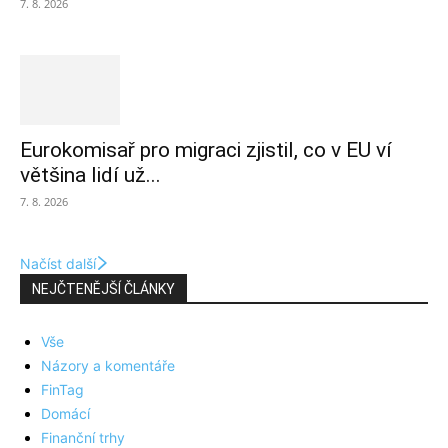
7. 8. 2026
Eurokomisař pro migraci zjistil, co v EU ví
většina lidí už...
7. 8. 2026
Načíst další
NEJČTENĚJŠÍ ČLÁNKY
Vše
Názory a komentáře
FinTag
Domácí
Finanční trhy