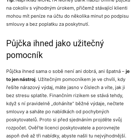
na cokoliv s výhodným úrokem, přičemž stávající klienti
mohou mít peníze na účtu do několika minut po podpisu
smlouvy a bez poplatku za poskytnutí.
Půjčka ihned jako užitečný
pomocník
Půjčka ihned sama o sobě není ani dobrá, ani špatná –
je
to jen nástroj
. Užitečným pomocníkem je ve chvíli, kdy
řešíte nárazový výdaj, máte jasno v číslech a víte, jak ji
bez stresu splatíte. Finančním rizikem se stává tehdy,
když s ní pravidelně „doháníte“ běžné výdaje, nečtete
smlouvy a saháte po nabídkách od pochybných
poskytovatelů. Proto si před sjednáním projděte svůj
rozpočet. Ověřte licenci poskytovatele a porovnejte
aspoň dvě až tři nabídky, abyste našli tu nejvýhodnější.