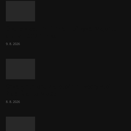
Obcí s vlastními firmami přibývá. Majoritu
drží v 1 037 firmách
9. 8. 2026
Chvála humoru: Za letošními vedry stojí
Židé. Řídí to Mojše!
8. 8. 2026