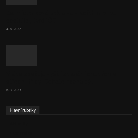
Za místenkové peklo ve vlacích mohou
cestující, tvrdí ČD
4. 8. 2022
Vláda zvažuje vyšší zdanění chudých a
střední třídy. Bohaté nechá být
8. 3. 2023
Hlavní rubriky
Aktuality
Ekonomika