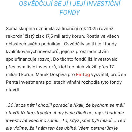
OSVĚDČUJÍ SE JÍ I JEJÍ INVESTIČNÍ
FONDY
Sama skupina oznámila za finanční rok 2025 rovněž
rekordní čistý zisk 17,5 miliardy korun. Rostla ve všech
oblastech svého podnikání. Osvědčily se jí i její fondy
kvalifikovaných investorů, jejichž prostřednictvím
spolufinancuje rozvoj. Do těchto fondů již investovalo
přes osm tisíc investorů, kteří do nich vložili přes 17
miliard korun. Marek Dospiva pro
FinTag
vysvětlil, proč se
Penta Investments po letech váhání rozhodla tyto fondy
otevřít.
„30 let za námi chodili poradci a říkali, že bychom se měli
otevřít třetím stranám. A my jsme říkali ne, my si budeme
investovat všechno sami… To, když jsme byli mladí…. Teď
ale vidíme, že i nám ten čas ubíhá. Všem partnerům je