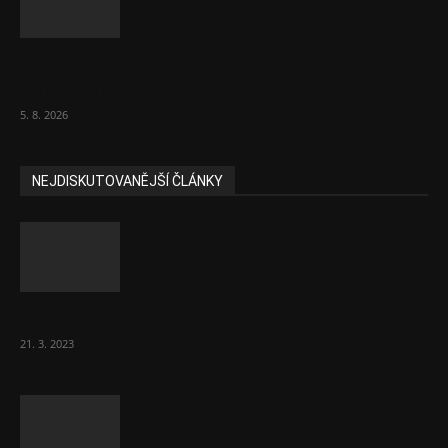
Partners Banka jako první banka v Česku
umožní nákup bitcoinu
5. 8. 2026
NEJDISKUTOVANĚJŠÍ ČLÁNKY
Komentář: Hanba Vám, prezidente Pavle…
21. 3. 2023