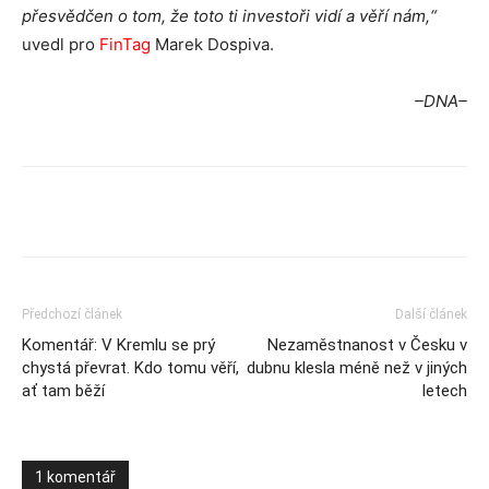
přesvědčen o tom, že toto ti investoři vidí a věří nám,“
uvedl pro
FinTag
Marek Dospiva.
–DNA–
Předchozí článek
Další článek
Komentář: V Kremlu se prý
Nezaměstnanost v Česku v
chystá převrat. Kdo tomu věří,
dubnu klesla méně než v jiných
ať tam běží
letech
1 komentář