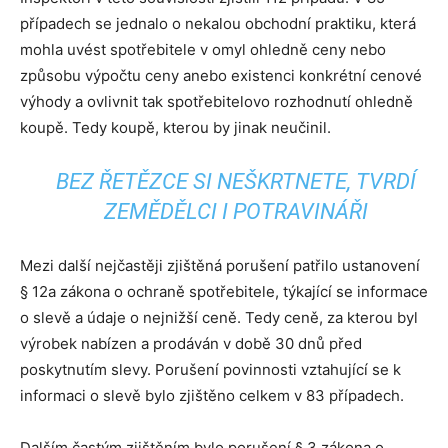
případech se jednalo o nekalou obchodní praktiku, která
mohla uvést spotřebitele v omyl ohledně ceny nebo
způsobu výpočtu ceny anebo existenci konkrétní cenové
výhody a ovlivnit tak spotřebitelovo rozhodnutí ohledně
koupě. Tedy koupě, kterou by jinak neučinil.
BEZ ŘETĚZCE SI NEŠKRTNETE, TVRDÍ
ZEMĚDĚLCI I POTRAVINÁŘI
Mezi další nejčastěji zjištěná porušení patřilo ustanovení
§ 12a zákona o ochraně spotřebitele, týkající se informace
o slevě a údaje o nejnižší ceně. Tedy ceně, za kterou byl
výrobek nabízen a prodáván v době 30 dnů před
poskytnutím slevy. Porušení povinnosti vztahující se k
informaci o slevě bylo zjištěno celkem v 83 případech.
Dalším častým zjištěním bylo porušení § 3 zákona o