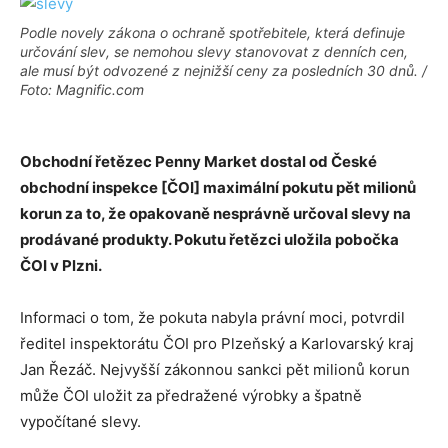
Podle novely zákona o ochraně spotřebitele, která definuje
určování slev, se nemohou slevy stanovovat z denních cen,
ale musí být odvozené z nejnižší ceny za posledních 30 dnů. /
Foto: Magnific.com
Obchodní řetězec Penny Market dostal od České
obchodní inspekce [ČOI] maximální pokutu pět milionů
korun za to, že opakovaně nesprávně určoval slevy na
prodávané produkty. Pokutu řetězci uložila pobočka
ČOI v Plzni.
Informaci o tom, že pokuta nabyla právní moci, potvrdil
ředitel inspektorátu ČOI pro Plzeňský a Karlovarský kraj
Jan Řezáč. Nejvyšší zákonnou sankci pět milionů korun
může ČOI uložit za předražené výrobky a špatně
vypočítané slevy.