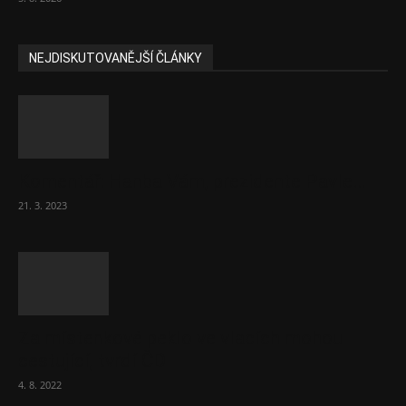
NEJDISKUTOVANĚJŠÍ ČLÁNKY
Komentář: Hanba Vám, prezidente Pavle…
21. 3. 2023
Za místenkové peklo ve vlacích mohou
cestující, tvrdí ČD
4. 8. 2022