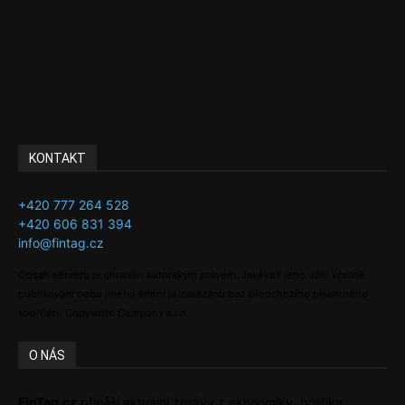
Byznys
Investice
Ke kávě a čaji
Adman´s Choice
KONTAKT
+420 777 264 528
+420 606 831 394
info@fintag.cz
Obsah serveru je chráněn autorským právem. Jakékoli jeho užití včetně
publikování nebo jiného šíření je zakázáno bez předchozího písemného
souhlasu Copywrite Company s.r.o.
O NÁS
FinTag.cz
přináší aktuální zprávy z ekonomiky, politiky,