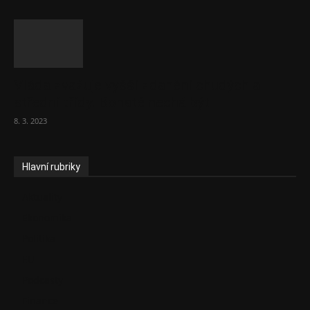
Vláda zvažuje vyšší zdanění chudých a
střední třídy. Bohaté nechá být
8. 3. 2023
Hlavní rubriky
Aktuality
Ekonomika
Politika
EU
Podcasty
Finance