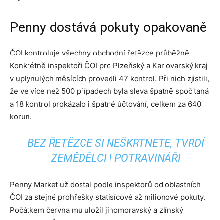
Penny dostává pokuty opakovaně
ČOI kontroluje všechny obchodní řetězce průběžně.
Konkrétně inspektoři ČOI pro Plzeňský a Karlovarský kraj
v uplynulých měsících provedli 47 kontrol. Při nich zjistili,
že ve více než 500 případech byla sleva špatně spočítaná
a 18 kontrol prokázalo i špatné účtování, celkem za 640
korun.
BEZ ŘETĚZCE SI NEŠKRTNETE, TVRDÍ
ZEMĚDĚLCI I POTRAVINÁŘI
Penny Market už dostal podle inspektorů od oblastních
ČOI za stejné prohřešky statisícové až milionové pokuty.
Počátkem června mu uložil jihomoravský a zlínský