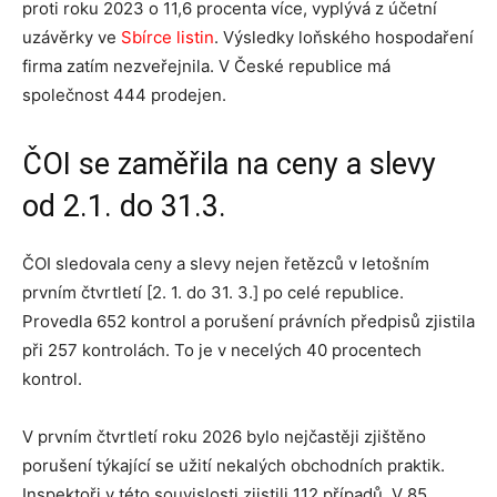
proti roku 2023 o 11,6 procenta více, vyplývá z účetní
uzávěrky ve
Sbírce listin
. Výsledky loňského hospodaření
firma zatím nezveřejnila. V České republice má
společnost 444 prodejen.
ČOI se zaměřila na ceny a slevy
od 2.1. do 31.3.
ČOI sledovala ceny a slevy nejen řetězců v letošním
prvním čtvrtletí [2. 1. do 31. 3.] po celé republice.
Provedla 652 kontrol a porušení právních předpisů zjistila
při 257 kontrolách. To je v necelých 40 procentech
kontrol.
V prvním čtvrtletí roku 2026 bylo nejčastěji zjištěno
porušení týkající se užití nekalých obchodních praktik.
Inspektoři v této souvislosti zjistili 112 případů. V 85