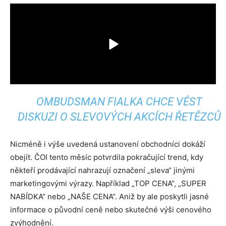
OMBUDSMAN FIALKA CHCE VÉST
DISKUZI O SLEVOVÝCH AKCÍCH ŘETĚZCŮ
Nicméně i výše uvedená ustanovení obchodníci dokáží
obejít. ČOI tento měsíc potvrdila pokračující trend, kdy
někteří prodávající nahrazují označení „sleva“ jinými
marketingovými výrazy. Například „TOP CENA“, „SUPER
NABÍDKA“ nebo „NAŠE CENA“. Aniž by ale poskytli jasné
informace o původní ceně nebo skutečné výši cenového
zvýhodnění.