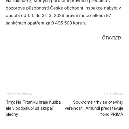
Na základě zjištěných porušení právních předpisů v
dozorové působnosti České obchodní inspekce nabylo v
období od 1. 1. do 31. 3. 2026 právní moci celkem 97
sankčních opatření za 9 495 500 korun.
–ČTK/RED–
Předchozí článek
Další článek
Trhy: Na Titaniku hraje hudba,
Soukromé trhy se otevírají
ale v podpalubí už skřípají
veřejnosti. Amundi představuje
plechy
fond PRIMA