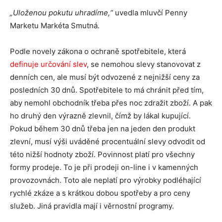
„Uloženou pokutu uhradíme,“
uvedla mluvčí Penny
Marketu Markéta Smutná.
Podle novely zákona o ochraně spotřebitele, která
definuje určování slev
, se nemohou slevy stanovovat z
denních cen, ale musí být odvozené z nejnižší ceny za
posledních 30 dnů. Spotřebitele to má chránit před tím,
aby nemohl obchodník třeba přes noc zdražit zboží. A pak
ho druhý den výrazně zlevnil, čímž by lákal kupující.
Pokud během 30 dnů třeba jen na jeden den produkt
zlevní, musí výši uváděné procentuální slevy odvodit od
této nižší hodnoty zboží. Povinnost platí pro všechny
formy prodeje. To je při prodeji on-line i v kamenných
provozovnách. Toto ale neplatí pro výrobky podléhající
rychlé zkáze a s krátkou dobou spotřeby a pro ceny
služeb. Jiná pravidla mají i věrnostní programy.