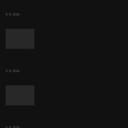
nevyplatí. Stojí mraky peněz
6. 8. 2026
Útraty Čechů v maloobchodě rostou. Dál se
daří e-shopům
5. 8. 2026
Inflace v červenci stoupla, ale ne
dramaticky. Je 1,7 procenta
5. 8. 2026