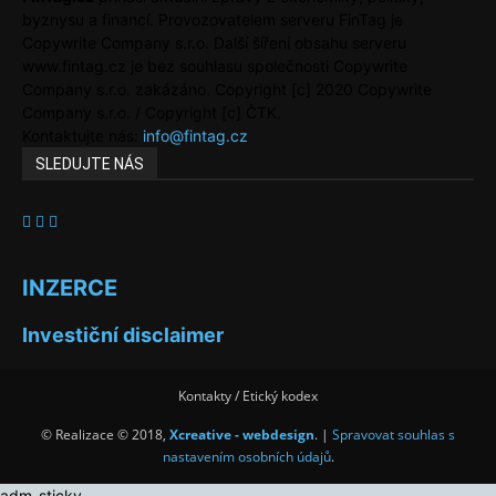
byznysu a financí. Provozovatelem serveru FinTag je
Copywrite Company s.r.o. Další šíření obsahu serveru
www.fintag.cz je bez souhlasu společnosti Copywrite
Company s.r.o. zakázáno. Copyright [c] 2020 Copywrite
Company s.r.o. / Copyright [c] ČTK.
Kontaktujte nás:
info@fintag.cz
SLEDUJTE NÁS
INZERCE
Investiční disclaimer
Kontakty / Etický kodex
© Realizace © 2018,
Xcreative - webdesign
. |
Spravovat souhlas s
nastavením osobních údajů
.
adm_sticky