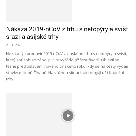
Nákaza 2019-nCoV z trhu s netopýry a svišti
srazila asijské trhy
21. 1. 2020
Neznámý koronavir 2019-nCoV z čínského trhu s netopýry a svišti,
který způsobuje zápal plic, si vyžádal již šest životů. Objevil se
těsně před oslavami nového čínského roku, kdy se na cesty vydají
stovky milionů Číňanů. Na vážnou situaci tak reagují už i finanční
trhy.