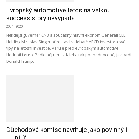
Evropský automotive letos na velkou
success story nevypadá
20. 1. 2020
Někdejší guvernér ČNB a současný hlavní ekonom Generali CEE
Holding Miroslav Singer představil v debatě ABCD investora své
tipy na letošní investice. Varuje před evropským automotive.
Hodnotí i euro. Podle něj není zdaleka tak podhodnocené, jak tvrdí
Donald Trump.
Důchodová komise navrhuje jako povinný i
III. pilíř