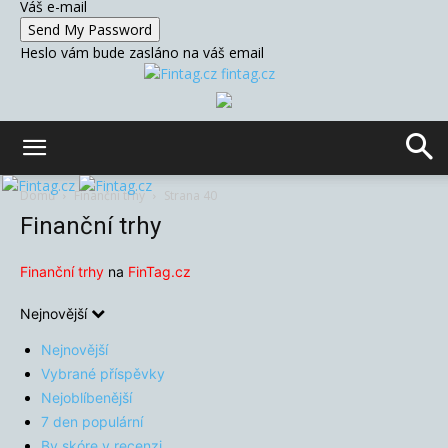
Váš e-mail
Heslo vám bude zasláno na váš email
fintag.cz
Domů
Finanční trhy
Strana 40
Finanční trhy
Finanční trhy
na
FinTag.cz
Nejnovější
Nejnovější
Vybrané příspěvky
Nejoblíbenější
7 den populární
By skóre v recenzi