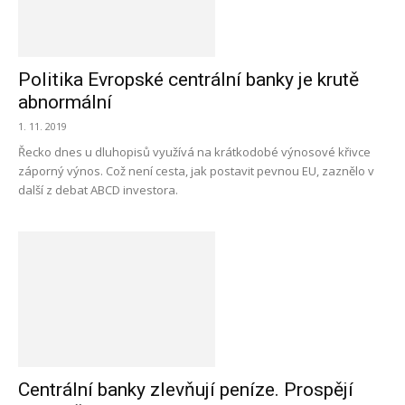
Politika Evropské centrální banky je krutě
abnormální
1. 11. 2019
Řecko dnes u dluhopisů využívá na krátkodobé výnosové křivce
záporný výnos. Což není cesta, jak postavit pevnou EU, zaznělo v
další z debat ABCD investora.
Centrální banky zlevňují peníze. Prospějí