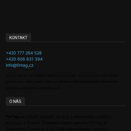
Investice
Ke kávě a čaji
Adman´s Choice
KONTAKT
+420 777 264 528
+420 606 831 394
info@fintag.cz
Obsah serveru je chráněn autorským právem. Jakékoli jeho užití včetně
publikování nebo jiného šíření je zakázáno bez předchozího písemného
souhlasu Copywrite Company s.r.o.
O NÁS
FinTag.cz
přináší aktuální zprávy z ekonomiky, politiky,
byznysu a financí. Provozovatelem serveru FinTag je
Copywrite Company s.r.o. Další šíření obsahu serveru