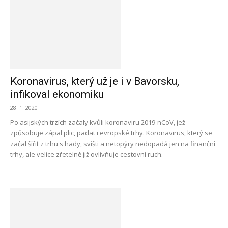
Koronavirus, který už je i v Bavorsku,
infikoval ekonomiku
28. 1. 2020
Po asijských trzích začaly kvůli koronaviru 2019-nCoV, jež
způsobuje zápal plic, padat i evropské trhy. Koronavirus, který se
začal šířit z trhu s hady, svišti a netopýry nedopadá jen na finanční
trhy, ale velice zřetelně již ovlivňuje cestovní ruch.