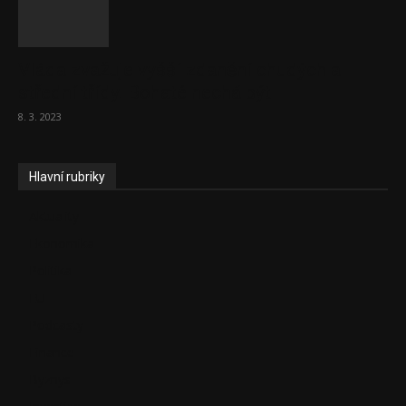
Vláda zvažuje vyšší zdanění chudých a
střední třídy. Bohaté nechá být
8. 3. 2023
Hlavní rubriky
Aktuality
Ekonomika
Politika
EU
Podcasty
Finance
Byznys