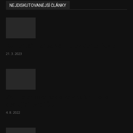
NEJDISKUTOVANĚJŠÍ ČLÁNKY
Komentář: Hanba Vám, prezidente Pavle…
21. 3. 2023
Za místenkové peklo ve vlacích mohou
cestující, tvrdí ČD
4. 8. 2022