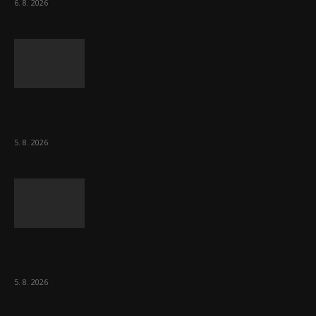
6. 8. 2026
Útraty Čechů v maloobchodě rostou. Dál se
daří e-shopům
5. 8. 2026
Inflace v červenci stoupla, ale ne
dramaticky. Je 1,7 procenta
5. 8. 2026