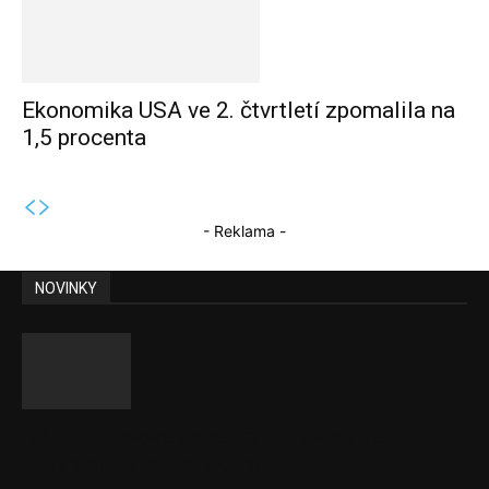
Ekonomika USA ve 2. čtvrtletí zpomalila na
1,5 procenta
- Reklama -
NOVINKY
Názor: Slevové akce na potraviny se
nevyplatí. Stojí mraky peněz