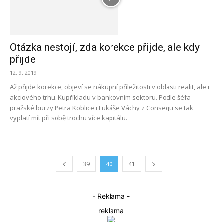
Otázka nestojí, zda korekce přijde, ale kdy
přijde
12. 9. 2019
Až přijde korekce, objeví se nákupní příležitosti v oblasti realit, ale i
akciového trhu. Kupříkladu v bankovním sektoru. Podle šéfa
pražské burzy Petra Koblice i Lukáše Váchy z Consequ se tak
vyplatí mít při sobě trochu více kapitálu.
39
40
41
- Reklama -
reklama