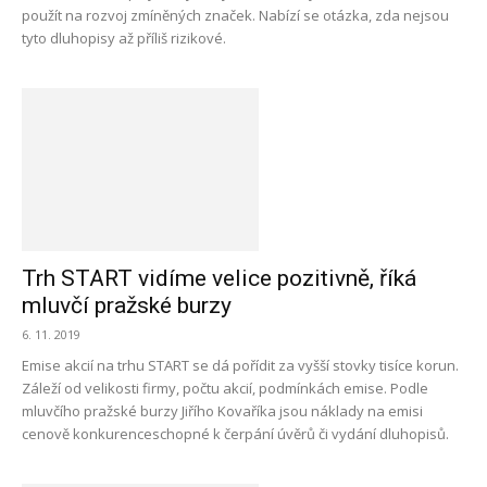
použít na rozvoj zmíněných značek. Nabízí se otázka, zda nejsou
tyto dluhopisy až příliš rizikové.
Trh START vidíme velice pozitivně, říká
mluvčí pražské burzy
6. 11. 2019
Emise akcií na trhu START se dá pořídit za vyšší stovky tisíce korun.
Záleží od velikosti firmy, počtu akcií, podmínkách emise. Podle
mluvčího pražské burzy Jiřího Kovaříka jsou náklady na emisi
cenově konkurenceschopné k čerpání úvěrů či vydání dluhopisů.