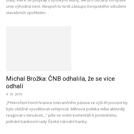
státy, které se potýkají s vysokými dluhy, ale pro občany Evropské
unie výhodná není. Alespoň to tvrdí zástupci Evropského sdružení
stavebních spořitelen.
Michal Brožka: ČNB odhalila, že se více
odhalí
4. 10. 2019
„Překročení horní hranice tolerančního pásma ve výši tří procent by
bylo obtížné vysvětlovat veřejnosti. Měnová politika měla aktivněji
reagovat v minulosti..," píše ve svém komentáři k poslednímu
jednání bankovní rady České národní banky.