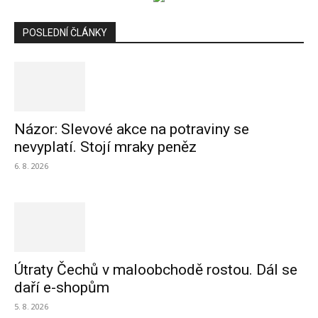
POSLEDNÍ ČLÁNKY
Názor: Slevové akce na potraviny se
nevyplatí. Stojí mraky peněz
6. 8. 2026
Útraty Čechů v maloobchodě rostou. Dál se
daří e-shopům
5. 8. 2026