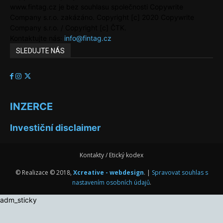
www.fintag.cz je bez souhlasu společnosti Copywrite
Company s.r.o. zakázáno. Copyright [c] 2020 Copywrite
Company s.r.o. / Copyright [c] ČTK.
Kontaktujte nás:
info@fintag.cz
SLEDUJTE NÁS
INZERCE
Investiční disclaimer
Kontakty / Etický kodex
© Realizace © 2018,
Xcreative - webdesign
. |
Spravovat souhlas s
nastavením osobních údajů
.
adm_sticky