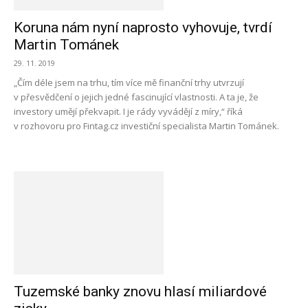
Koruna nám nyní naprosto vyhovuje, tvrdí
Martin Tománek
29. 11. 2019
„Čím déle jsem na trhu, tím více mě finanční trhy utvrzují
v přesvědčení o jejich jedné fascinující vlastnosti. A ta je, že
investory umějí překvapit. I je rády vyvádějí z míry,“ říká
v rozhovoru pro Fintag.cz investiční specialista Martin Tománek.
Tuzemské banky znovu hlasí miliardové