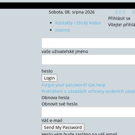
Sobota, 08. srpna 2026
Přihlásit se
Kontakty / Etický kodex
Vítejte! přihl
Inzerce
vaše uživatelské jméno
heslo
Forgot your password? Get help
Prohlášení o zásadách ochrany osobních údaj
Obnova hesla
Obnovit své heslo
Váš e-mail
Heslo vám bude zasláno na váš email