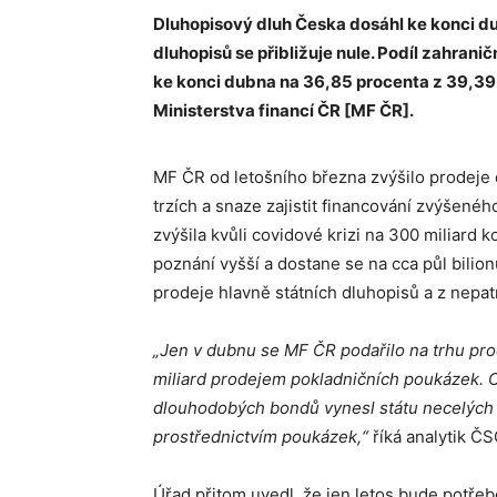
Dluhopisový dluh Česka dosáhl ke konci du
dluhopisů se přibližuje nule. Podíl zahraničn
ke konci dubna na 36,85 procenta z 39,39 
Ministerstva financí ČR [MF ČR].
MF ČR od letošního března zvýšilo prodeje d
trzích a snaze zajistit financování zvýšené
zvýšila kvůli covidové krizi na 300 miliard 
poznání vyšší a dostane se na cca půl bili
prodeje hlavně státních dluhopisů a z nepat
„Jen v dubnu se MF ČR podařilo na trhu prod
miliard prodejem pokladničních poukázek. 
dlouhodobých bondů vynesl státu necelých 39
prostřednictvím poukázek,“
říká analytik Č
Úřad přitom uvedl, že jen letos bude potřeb