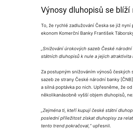
Výnosy dluhopisů se blíží 
To, že rychlé zadlužování Česka se již nyní 
ekonom Komerční Banky František Táborský
„Snižování úrokových sazeb České národní
státních dluhopisů k nule a jejich atraktivita 
Za postupným snižováním výnosů českých st
sazeb ze strany České národní banky [ČNB].
a silná poptávka po nich. Upřesněme, že o
několikanásobně vyšší objem dluhopisů, ne
„Zejména ti, kteří kupují české státní dluhop
poslední příležitost získat dluhopisy za r
tento trend pokračoval,“
upřesnil.