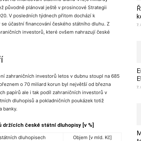
než původně plánoval ještě v prosincové Strategii
Ř
2020. V posledních týdnech přitom dochází k
k
se účastní financování českého státního dluhu. Z
7.
hraničních investorů, které ovšem nahrazují české
í
E
ní zahraničních investorů letos v dubnu stoupl na 685
E
březnem o 70 miliard korun byl největší od března
7.
ch papírů ale i tak podíl zahraničních investorů v
átních dluhopisů a pokladničních poukázek totiž
a banky.
 držících české státní dluhopisy [v %]
M
státních dluhopisech
Objem [v mld. Kč]