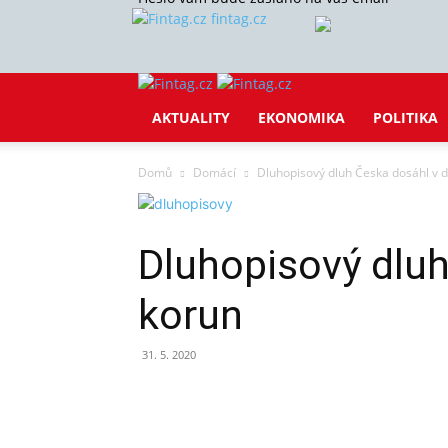
fintag.cz
AKTUALITY
EKONOMIKA
POLITIKA
Domů
Domácí
Dluhopisový dluh Česka dosáhl v d
Dluhopisový dluh
korun
31. 5. 2020
Sdílet