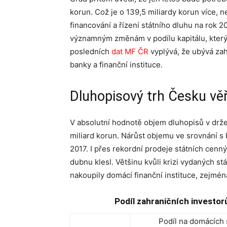
korun. Což je o 139,5 miliardy korun více, 
financování a řízení státního dluhu na rok 
významným změnám v podílu kapitálu, který 
posledních
dat MF ČR
vyplývá, že ubývá za
banky a finanční instituce.
Dluhopisový trh Česku věř
V absolutní hodnotě objem dluhopisů v drže
miliard korun. Nárůst objemu ve srovnání s 
2017. I přes rekordní prodeje státních cenný
dubnu klesl. Většinu kvůli krizi vydaných st
nakoupily domácí finanční instituce, zejmén
Podíl zahraničních investorů
Podíl na domácích 