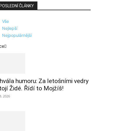
POSLEDNÍ ČLÁNKY
Vše
Nejlepší
Nejpopulárnější
ce
hvála humoru: Za letošními vedry
tojí Židé. Řídí to Mojžíš!
 8. 2026