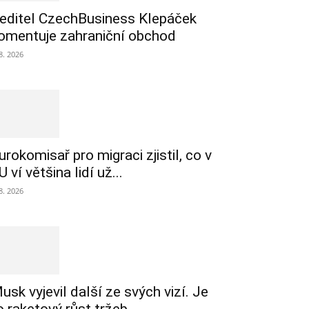
editel CzechBusiness Klepáček
omentuje zahraniční obchod
 8. 2026
urokomisař pro migraci zjistil, co v
U ví většina lidí už...
 8. 2026
usk vyjevil další ze svých vizí. Je