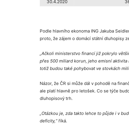
30.4.2020
3
Podle hlavního ekonoma ING Jakuba Seidlera 
proto, že zájem o domácí státní dluhopisy z
„Ačkoli ministerstvo financí již pokrylo vět
přes 500 miliard korun, jeho emisní aktivita
totiž budou také pohybovat ve stovkách mili
Názor, že ČR si může dál v pohodě na finanč
ale platí hlavně pro letošek. Co se týče budo
dluhopisový trh.
„Otázkou je, zda takto lehce to půjde i v bu
deficity,“
říká.