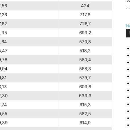
t
1,56
424
7.
7,26
717,6
7,62
726,7
Na
1,35
693,2
1,64
570,8
5,47
518,2
9,78
580,4
9,94
568,3
1,81
579,7
0,13
603,8
2,30
633,3
1,74
615,3
0,55
582,5
9,39
614,9