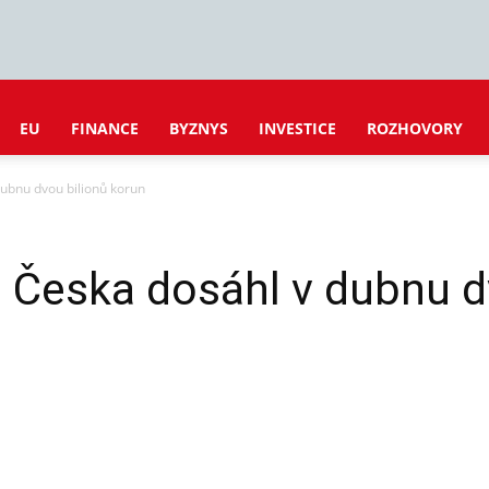
EU
FINANCE
BYZNYS
INVESTICE
ROZHOVORY
ubnu dvou bilionů korun
 Česka dosáhl v dubnu d