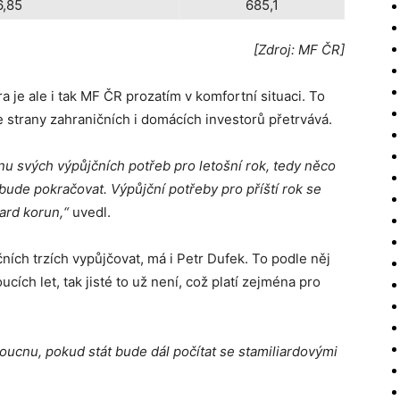
6,85
685,1
[Zdroj: MF ČR]
je ale i tak MF ČR prozatím v komfortní situaci. To
e strany zahraničních i domácích investorů přetrvává.
šinu svých výpůjčních potřeb pro letošní rok, tedy něco
 bude pokračovat. Výpůjční potřeby pro příští rok se
ard korun,“
uvedl.
ních trzích vypůjčovat, má i Petr Dufek. To podle něj
ucích let, tak jisté to už není, což platí zejména pro
doucnu, pokud stát bude dál počítat se stamiliardovými