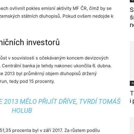
nech ovlivnit pokles emisní aktivity MF ČR, čímž by se
S
 tuzemských státních dluhopisů. Pokud ovšem nedojde k
š
n
ničních investorů
 růst v souvislosti s očekávaným koncem devizových
 Centrální banka je tehdy nakonec ukončila 6. dubna.
e 2013 byl průměrný objem dluhopisů držený
run, tedy pod 15 procenty.
F
T
i
 2013 MĚLO PŘIJÍT DŘÍVE, TVRDÍ TOMÁŠ
HOLUB
51,35 procenta byl v září 2017. Za růstem podílu