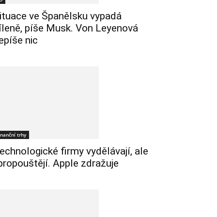
ituace ve Španělsku vypadá
íleně, píše Musk. Von Leyenová
epíše nic
inanční trhy
echnologické firmy vydělávají, ale
 propouštějí. Apple zdražuje