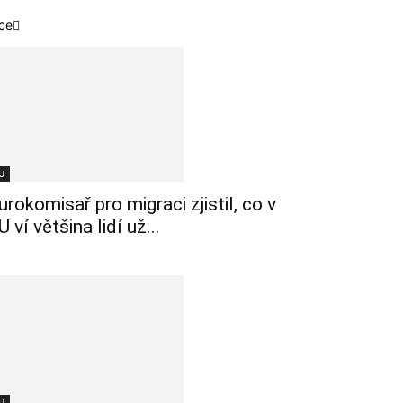
ce
U
urokomisař pro migraci zjistil, co v
U ví většina lidí už...
U