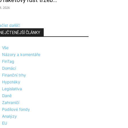
o raketový růst tržeb...
 8. 2026
číst další
NEJČTENĚJŠÍ ČLÁNKY
Vše
Názory a komentáře
FinTag
Domácí
Finanční trhy
Hypotéky
Legislativa
Daně
Zahraničí
Podílové fondy
Analýzy
EU