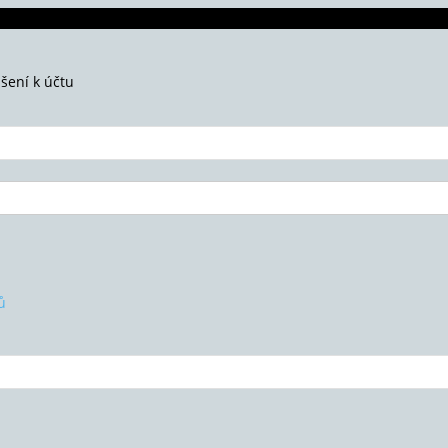
ášení k účtu
ů