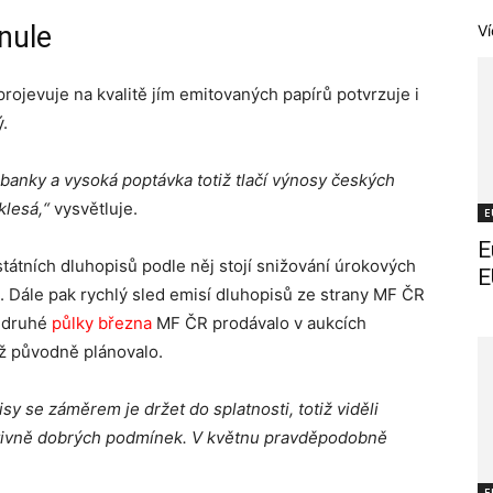
nule
Ví
projevuje na kvalitě jím emitovaných papírů potvrzuje i
.
 banky
a vysoká poptávka totiž tlačí výnosy českých
klesá,“
vysvětluje.
E
E
átních dluhopisů podle něj stojí snižování úrokových
E
 Dále pak rychlý sled emisí dluhopisů ze strany MF ČR
d druhé
půlky března
MF ČR prodávalo v aukcích
ž původně plánovalo.
isy se záměrem je držet do splatnosti, totiž viděli
elativně dobrých podmínek. V květnu pravděpodobně
E