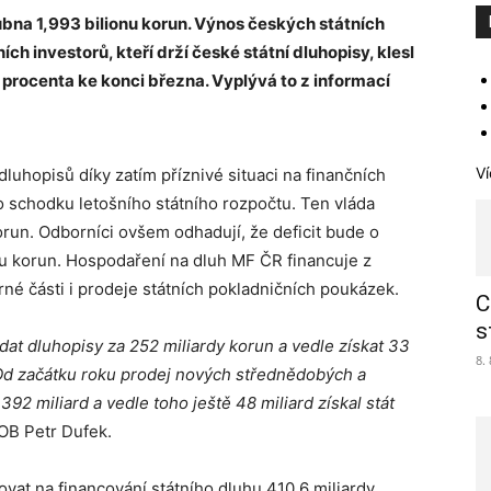
bna 1,993 bilionu korun. Výnos českých státních
ích investorů, kteří drží české státní dluhopisy, klesl
procenta ke konci března. Vyplývá to z informací
Ví
luhopisů díky zatím příznivé situaci na finančních
ho schodku letošního státního rozpočtu. Ten vláda
korun. Odborníci ovšem odhadují, že deficit bude o
onu korun. Hospodaření na dluh MF ČR financuje z
rné části i prodeje státních pokladničních poukázek.
C
s
at dluhopisy za 252 miliardy korun a vedle získat 33
8.
Od začátku roku prodej nových střednědobých a
2 miliard a vedle toho ještě 48 miliard získal stát
SOB Petr Dufek.
ovat na financování státního dluhu 410,6 miliardy