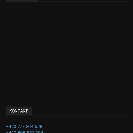
Aktuality
Ekonomika
Politika
EU
Podcasty
Finance
Byznys
Investice
Ke kávě a čaji
Adman´s Choice
KONTAKT
+420 777 264 528
+420 606 831 394