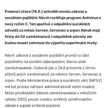
Poslanci včera [16.6.] schválili novelu zákona o
sociálním pojištění. Návrh rozšiřuje program Antivirus o
nový režim C. Ten spočívá v odpuštění sociálních
odvodů za měsíc červen, červenec a srpen. Nárok mají
firmy do 50 zaměstnanců. I odpuštěné odvody ale
budou muset zahrnout do výpočtu superhrubé mzdy.
Návrh zákona o sociálním pojištění promíjí tu část
pojistného na sociální zabezpečení, kterou platí
zaměstnavatelé. Celkově jde o 24,8 procenta z úhrnu
příjmů jejich zaměstnanců za měsíce červen, červenec a
srpen. Podle Ministerstva práce a sociálních věcí [MPSV]
má být proces nařízení administrativně velmi snadný.
Místo předkládání žádosti zaměstnavatelé v měsíčním
výkazu OSSZ pouze uvedou snížený vyměřovacího
základ a zaplatí snížené pojistné.