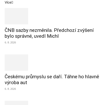
Více
ČNB sazby nezměnila. Předchozí zvýšení
bylo správné, uvedl Michl
6. 8. 2026
Českému průmyslu se daří. Táhne ho hlavně
výroba aut
6. 8. 2026