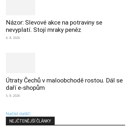
Názor: Slevové akce na potraviny se
nevyplatí. Stojí mraky peněz
6. 8. 2026
Útraty Čechů v maloobchodě rostou. Dál se
daří e-shopům
5. 8. 2026
Načíst další
NEJČTENĚJŠÍ ČLÁNKY