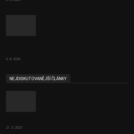
Názor: Slevové akce na potraviny se
nevyplatí. Stojí mraky peněz
6. 8. 2026
NEJDISKUTOVANĚJŠÍ ČLÁNKY
Komentář: Hanba Vám, prezidente Pavle…
21. 3. 2023