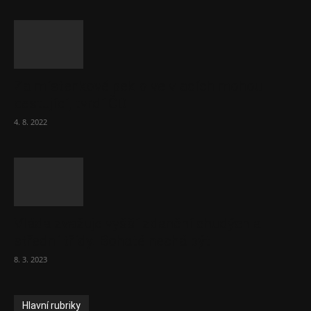
Za místenkové peklo ve vlacích mohou
cestující, tvrdí ČD
4. 8. 2022
Vláda zvažuje vyšší zdanění chudých a
střední třídy. Bohaté nechá být
8. 3. 2023
Hlavní rubriky