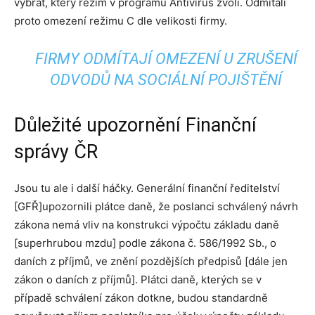
vybrat, který režim v programu Antivirus zvolí. Odmítali
proto omezení režimu C dle velikosti firmy.
FIRMY ODMÍTAJÍ OMEZENÍ U ZRUŠENÍ
ODVODŮ NA SOCIÁLNÍ POJIŠTĚNÍ
Důležité upozornění Finanční
správy ČR
Jsou tu ale i další háčky. Generální finanční ředitelství
[GFŘ]upozornili plátce daně, že poslanci schválený návrh
zákona nemá vliv na konstrukci výpočtu základu daně
[superhrubou mzdu] podle zákona č. 586/1992 Sb., o
daních z příjmů, ve znění pozdějších předpisů [dále jen
zákon o daních z příjmů]. Plátci daně, kterých se v
případě schválení zákon dotkne, budou standardně