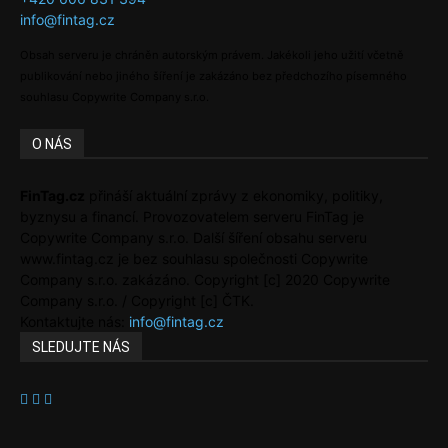
info@fintag.cz
Obsah serveru je chráněn autorským právem. Jakékoli jeho užití včetně
publikování nebo jiného šíření je zakázáno bez předchozího písemného
souhlasu Copywrite Company s.r.o.
O NÁS
FinTag.cz
přináší aktuální zprávy z ekonomiky, politiky,
byznysu a financí. Provozovatelem serveru FinTag je
Copywrite Company s.r.o. Další šíření obsahu serveru
www.fintag.cz je bez souhlasu společnosti Copywrite
Company s.r.o. zakázáno. Copyright [c] 2020 Copywrite
Company s.r.o. / Copyright [c] ČTK.
Kontaktujte nás:
info@fintag.cz
SLEDUJTE NÁS