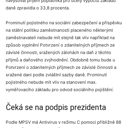
navyšovat příjem poplatníka pro účely výpočtu základu
daně zpravidla o 33,8 procenta.
Prominutí pojistného na sociální zabezpečení a příspěvku
na státní politiku zaměstnanosti placeného některými
zaměstnavateli nebude mít stejně tak vliv například na
způsob vyplnění Potvrzení o zdanitelných příjmech ze
závislé činnosti, sražených zálohách na daň z těchto
příjmů a daňového zvýhodnění. Obdobně tomu bude u
Potvrzení o zdanitelných příjmech ze závislé činnosti a
sražené dani podle zvláštní sazby daně. Prominutí
pojistného nebude mít vliv na stanovení max.
vyměřovacího základu pro odvod sociálního pojištění.
Čeká se na podpis prezidenta
Podle MPSV má Antivirus v režimu C pomoci přibližně 88