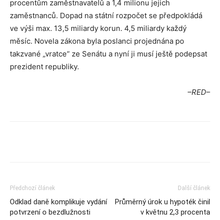
procentům zaměstnavatelů a 1,4 milionu jejich
zaměstnanců. Dopad na státní rozpočet se předpokládá
ve výši max. 13,5 miliardy korun. 4,5 miliardy každý
měsíc. Novela zákona byla poslanci projednána po
takzvané „vratce“ ze Senátu a nyní ji musí ještě podepsat
prezident republiky.
–RED–
Předchozí článek
Další článek
Odklad daně komplikuje vydání
Průměrný úrok u hypoték činil
potvrzení o bezdlužnosti
v květnu 2,3 procenta