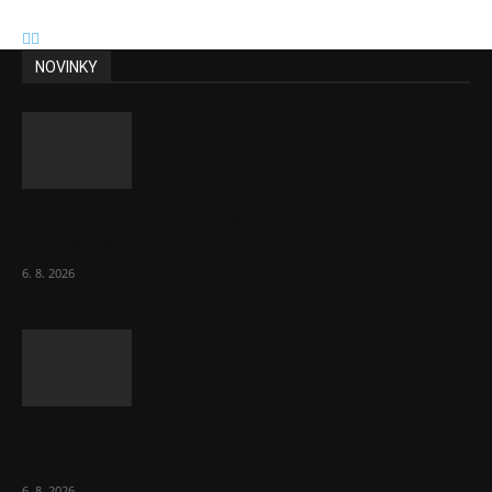
NOVINKY
ČNB sazby nezměnila. Předchozí zvýšení
bylo správné, uvedl Michl
6. 8. 2026
Českému průmyslu se daří. Táhne ho hlavně
výroba aut
6. 8. 2026