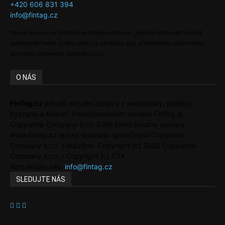
+420 606 831 394
info@fintag.cz
Obsah serveru je chráněn autorským právem. Jakékoli jeho užití včetně
publikování nebo jiného šíření je zakázáno bez předchozího písemného
souhlasu Copywrite Company s.r.o.
O NÁS
FinTag.cz
přináší aktuální zprávy z ekonomiky, politiky,
byznysu a financí. Provozovatelem serveru FinTag je
Copywrite Company s.r.o. Další šíření obsahu serveru
www.fintag.cz je bez souhlasu společnosti Copywrite
Company s.r.o. zakázáno. Copyright [c] 2020 Copywrite
Company s.r.o. / Copyright [c] ČTK.
Kontaktujte nás:
info@fintag.cz
SLEDUJTE NÁS