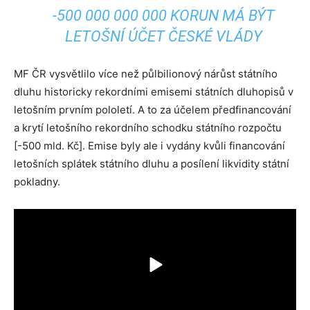
-500 000 000 000 KORUN MÁ BÝT
LETOŠNÍ ÚČET ČESKÉ VLÁDY
MF ČR vysvětlilo více než půlbilionový nárůst státního
dluhu historicky rekordními emisemi státních dluhopisů v
letošním prvním pololetí. A to za účelem předfinancování
a krytí letošního rekordního schodku státního rozpočtu
[-500 mld. Kč]. Emise byly ale i vydány kvůli financování
letošních splátek státního dluhu a posílení likvidity státní
pokladny.