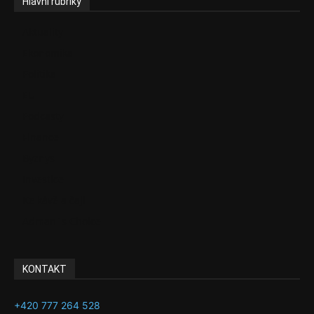
Hlavní rubriky
Aktuality
Ekonomika
Politika
EU
Podcasty
Finance
Byznys
Investice
Ke kávě a čaji
Adman´s Choice
KONTAKT
+420 777 264 528