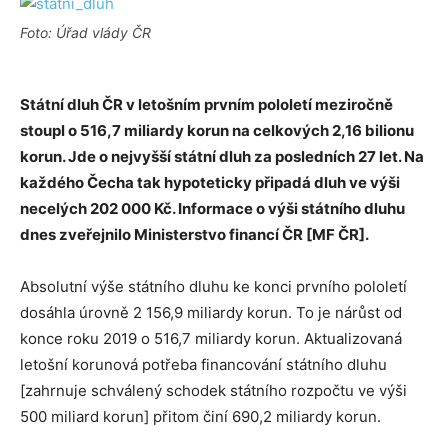
Foto: Úřad vlády ČR
Státní dluh ČR v letošním prvním pololetí meziročně
stoupl o 516,7 miliardy korun na celkových 2,16 bilionu
korun. Jde o nejvyšší státní dluh za posledních 27 let. Na
každého Čecha tak hypoteticky připadá dluh ve výši
necelých 202 000 Kč. Informace o výši státního dluhu
dnes zveřejnilo Ministerstvo financí ČR [MF ČR].
Absolutní výše státního dluhu ke konci prvního pololetí
dosáhla úrovně 2 156,9 miliardy korun. To je nárůst od
konce roku 2019 o 516,7 miliardy korun. Aktualizovaná
letošní korunová potřeba financování státního dluhu
[zahrnuje schválený schodek státního rozpočtu ve výši
500 miliard korun] přitom činí 690,2 miliardy korun.