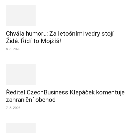
Chvála humoru: Za letošními vedry stojí
Židé. Řídí to Mojžíš!
8. 8. 2026
Ředitel CzechBusiness Klepáček komentuje
zahraniční obchod
7. 8. 2026