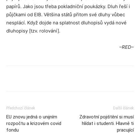
papírů. Jako jsou třeba pokladniční poukázky. Dluh řeší i
půjčkami od EIB. Většina států přitom své dluhy vůbec
nesplácí. Když dojde na splatnost dluhopisů vydá nové
dluhopisy [tzv. rolování].
–RED–
Předchozí článek
Další článek
EU znovu jedná o unijním
Zdravotní pojištění si musí
rozpočtu a krizovém covid
hlídat i studenti. Hlavně ti
fondu
pracující