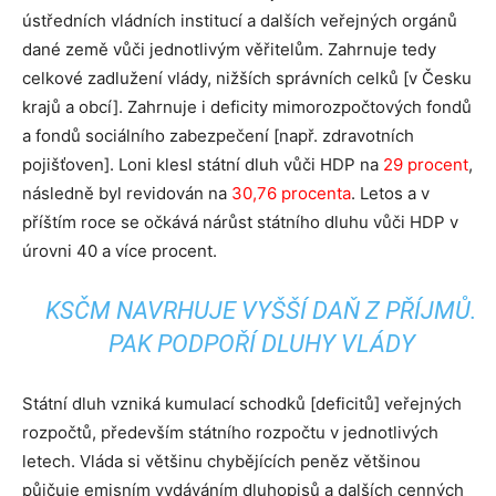
ústředních vládních institucí a dalších veřejných orgánů
dané země vůči jednotlivým věřitelům. Zahrnuje tedy
celkové zadlužení vlády, nižších správních celků [v Česku
krajů a obcí]. Zahrnuje i deficity mimorozpočtových fondů
a fondů sociálního zabezpečení [např. zdravotních
pojišťoven]. Loni klesl státní dluh vůči HDP na
29 procent
,
následně byl revidován na
30,76 procenta
. Letos a v
příštím roce se očkává nárůst státního dluhu vůči HDP v
úrovni 40 a více procent.
KSČM NAVRHUJE VYŠŠÍ DAŇ Z PŘÍJMŮ.
PAK PODPOŘÍ DLUHY VLÁDY
Státní dluh vzniká kumulací schodků [deficitů] veřejných
rozpočtů, především státního rozpočtu v jednotlivých
letech. Vláda si většinu chybějících peněz většinou
půjčuje emisním vydáváním dluhopisů a dalších cenných