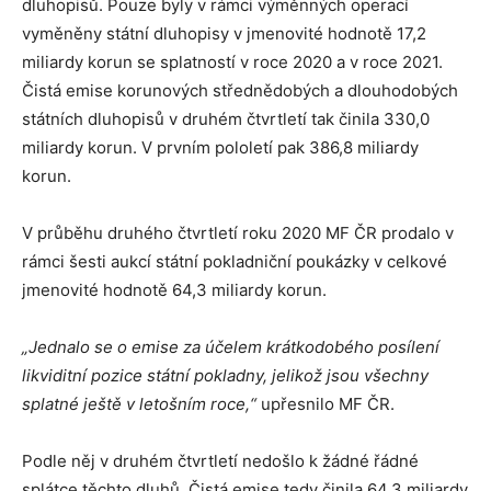
dluhopisů. Pouze byly v rámci výměnných operací
vyměněny státní dluhopisy v jmenovité hodnotě 17,2
miliardy korun se splatností v roce 2020 a v roce 2021.
Čistá emise korunových střednědobých a dlouhodobých
státních dluhopisů v druhém čtvrtletí tak činila 330,0
miliardy korun. V prvním pololetí pak 386,8 miliardy
korun.
V průběhu druhého čtvrtletí roku 2020 MF ČR prodalo v
rámci šesti aukcí státní pokladniční poukázky v celkové
jmenovité hodnotě 64,3 miliardy korun.
„Jednalo se o emise za účelem krátkodobého posílení
likviditní pozice státní pokladny, jelikož jsou všechny
splatné ještě v letošním roce,“
upřesnilo MF ČR.
Podle něj v druhém čtvrtletí nedošlo k žádné řádné
splátce těchto dluhů. Čistá emise tedy činila 64,3 miliardy