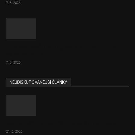
7. 8. 2026
Eurokomisař pro migraci zjistil, co v EU ví
většina lidí už...
7. 8. 2026
NEJDISKUTOVANĚJŠÍ ČLÁNKY
Komentář: Hanba Vám, prezidente Pavle…
21. 3. 2023