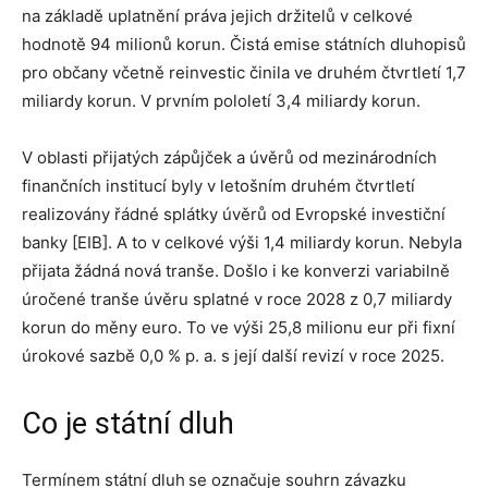
na základě uplatnění práva jejich držitelů v celkové
hodnotě 94 milionů korun. Čistá emise státních dluhopisů
pro občany včetně reinvestic činila ve druhém čtvrtletí 1,7
miliardy korun. V prvním pololetí 3,4 miliardy korun.
V oblasti přijatých zápůjček a úvěrů od mezinárodních
finančních institucí byly v letošním druhém čtvrtletí
realizovány řádné splátky úvěrů od Evropské investiční
banky [EIB]. A to v celkové výši 1,4 miliardy korun. Nebyla
přijata žádná nová tranše. Došlo i ke konverzi variabilně
úročené tranše úvěru splatné v roce 2028 z 0,7 miliardy
korun do měny euro. To ve výši 25,8 milionu eur při fixní
úrokové sazbě 0,0 % p. a. s její další revizí v roce 2025.
Co je státní dluh
Termínem státní dluh
se označuje souhrn závazku