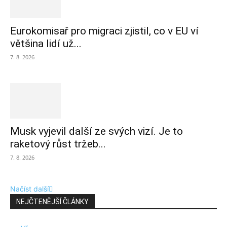
Eurokomisař pro migraci zjistil, co v EU ví
většina lidí už...
7. 8. 2026
Musk vyjevil další ze svých vizí. Je to
raketový růst tržeb...
7. 8. 2026
Načíst další
NEJČTENĚJŠÍ ČLÁNKY