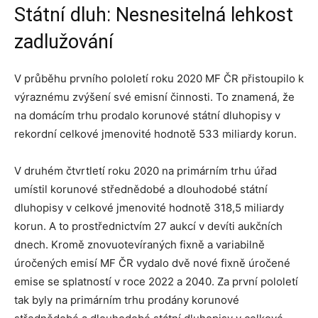
Státní dluh: Nesnesitelná lehkost
zadlužování
V průběhu prvního pololetí roku 2020 MF ČR přistoupilo k
výraznému zvýšení své emisní činnosti. To znamená, že
na domácím trhu prodalo korunové státní dluhopisy v
rekordní celkové jmenovité hodnotě 533 miliardy korun.
V druhém čtvrtletí roku 2020 na primárním trhu úřad
umístil korunové střednědobé a dlouhodobé státní
dluhopisy v celkové jmenovité hodnotě 318,5 miliardy
korun. A to prostřednictvím 27 aukcí v devíti aukčních
dnech. Kromě znovuotevíraných fixně a variabilně
úročených emisí MF ČR vydalo dvě nové fixně úročené
emise se splatností v roce 2022 a 2040. Za první pololetí
tak byly na primárním trhu prodány korunové