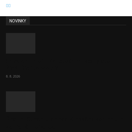
NOVINKY
Chvála humoru: Za letošními vedry stojí
Židé. Řídí to Mojžíš!
8. 8. 2026
Ředitel CzechBusiness Klepáček komentuje
zahraniční obchod