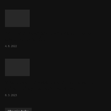
Za místenkové peklo ve vlacích mohou
cestující, tvrdí ČD
4. 8. 2022
Vláda zvažuje vyšší zdanění chudých a
střední třídy. Bohaté nechá být
8. 3. 2023