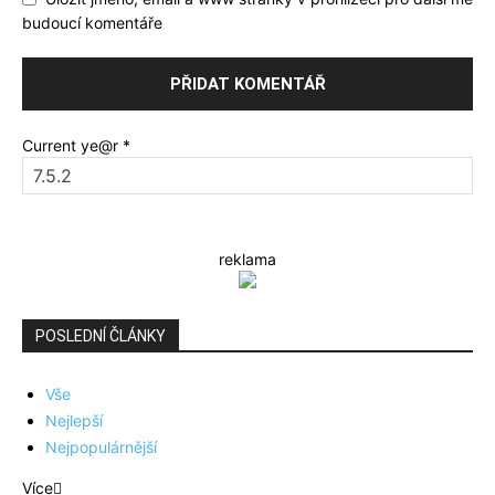
budoucí komentáře
Current ye@r
*
reklama
POSLEDNÍ ČLÁNKY
Vše
Nejlepší
Nejpopulárnější
Více