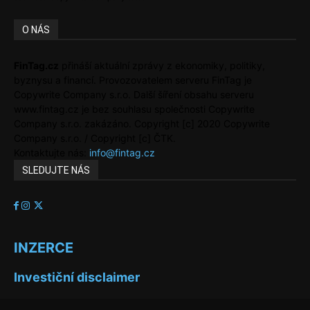
O NÁS
FinTag.cz
přináší aktuální zprávy z ekonomiky, politiky,
byznysu a financí. Provozovatelem serveru FinTag je
Copywrite Company s.r.o. Další šíření obsahu serveru
www.fintag.cz je bez souhlasu společnosti Copywrite
Company s.r.o. zakázáno. Copyright [c] 2020 Copywrite
Company s.r.o. / Copyright [c] ČTK.
Kontaktujte nás:
info@fintag.cz
SLEDUJTE NÁS
INZERCE
Investiční disclaimer