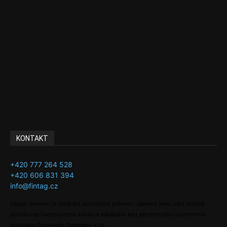
EU
Podcasty
Finance
Byznys
Investice
Ke kávě a čaji
Adman´s Choice
KONTAKT
+420 777 264 528
+420 606 831 394
info@fintag.cz
Obsah serveru je chráněn autorským právem. Jakékoli jeho užití včetně
publikování nebo jiného šíření je zakázáno bez předchozího písemného
souhlasu Copywrite Company s.r.o.