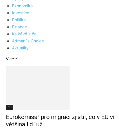
Ekonomika
Investice
Politika
Finance
Ke kávě a čaji
Adman´s Choice
Aktuality
Více
EU
Eurokomisař pro migraci zjistil, co v EU ví
většina lidí už...