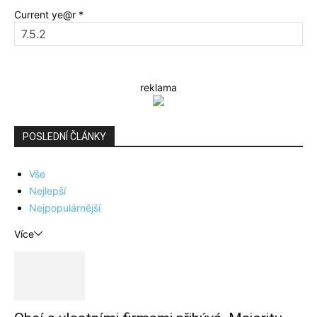
Current ye@r
*
reklama
POSLEDNÍ ČLÁNKY
Vše
Nejlepší
Nejpopulárnější
Více