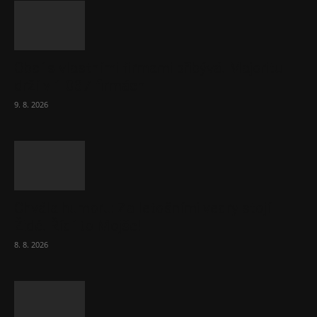
Obcí s vlastními firmami přibývá. Majoritu
drží v 1 037 firmách
9. 8. 2026
Chvála humoru: Za letošními vedry stojí
Židé. Řídí to Mojše!
8. 8. 2026