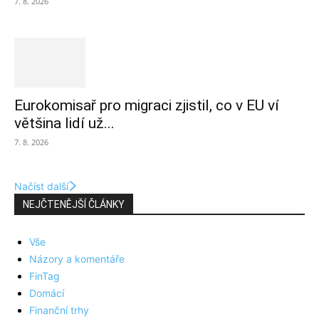
7. 8. 2026
Eurokomisař pro migraci zjistil, co v EU ví
většina lidí už...
7. 8. 2026
Načíst další
NEJČTENĚJŠÍ ČLÁNKY
Vše
Názory a komentáře
FinTag
Domácí
Finanční trhy