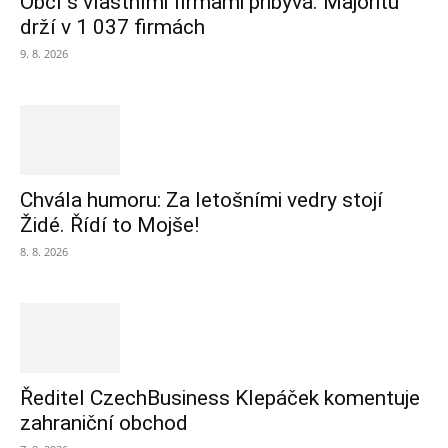
Obcí s vlastními firmami přibývá. Majoritu
drží v 1 037 firmách
9. 8. 2026
Chvála humoru: Za letošními vedry stojí
Židé. Řídí to Mojše!
8. 8. 2026
Ředitel CzechBusiness Klepáček komentuje
zahraniční obchod