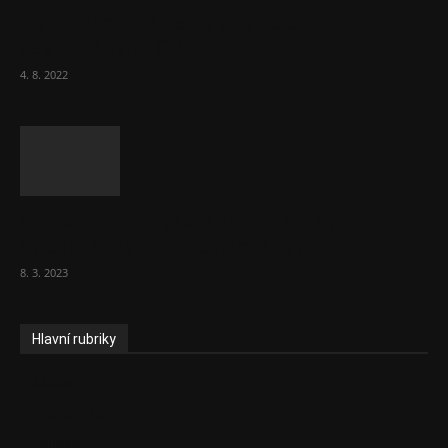
Za místenkové peklo ve vlacích mohou
cestující, tvrdí ČD
4. 8. 2022
Vláda zvažuje vyšší zdanění chudých a
střední třídy. Bohaté nechá být
8. 3. 2023
Hlavní rubriky
Aktuality
Ekonomika
Politika