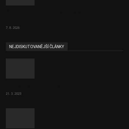
Ředitel CzechBusiness Klepáček komentuje
zahraniční obchod
7. 8. 2026
NEJDISKUTOVANĚJŠÍ ČLÁNKY
Komentář: Hanba Vám, prezidente Pavle…
21. 3. 2023