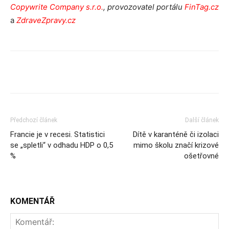
Copywrite Company s.r.o.
, provozovatel portálu
FinTag.cz
a
ZdraveZpravy.cz
Předchozí článek
Další článek
Francie je v recesi. Statistici
Dítě v karanténě či izolaci
se „spletli“ v odhadu HDP o 0,5
mimo školu značí krizové
%
ošetřovné
KOMENTÁŘ