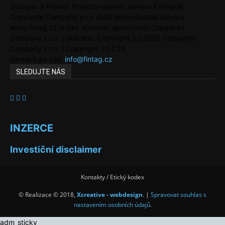
byznysu a financí. Provozovatelem serveru FinTag je
Copywrite Company s.r.o. Další šíření obsahu serveru
www.fintag.cz je bez souhlasu společnosti Copywrite
Company s.r.o. zakázáno. Copyright [c] 2020 Copywrite
Company s.r.o. / Copyright [c] ČTK.
Kontaktujte nás:
info@fintag.cz
SLEDUJTE NÁS
INZERCE
Investiční disclaimer
Kontakty / Etický kodex
© Realizace © 2018,
Xcreative - webdesign
. |
Spravovat souhlas s
nastavením osobních údajů
.
adm_sticky