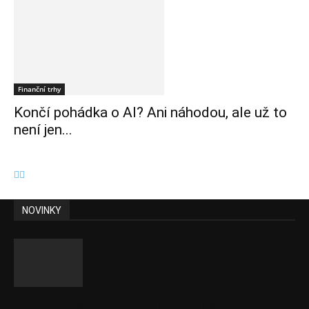
Finanční trhy
Končí pohádka o AI? Ani náhodou, ale už to
není jen...
NOVINKY
Obcí s vlastními firmami přibývá. Majoritu