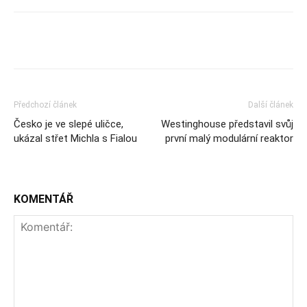
Předchozí článek
Další článek
Česko je ve slepé uličce,
Westinghouse představil svůj
ukázal střet Michla s Fialou
první malý modulární reaktor
KOMENTÁŘ