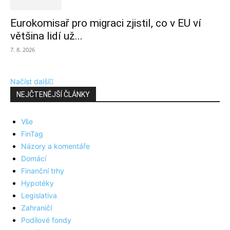
Eurokomisař pro migraci zjistil, co v EU ví
většina lidí už...
7. 8. 2026
Načíst další
NEJČTENĚJŠÍ ČLÁNKY
Vše
FinTag
Názory a komentáře
Domácí
Finanční trhy
Hypotéky
Legislativa
Zahraničí
Podílové fondy