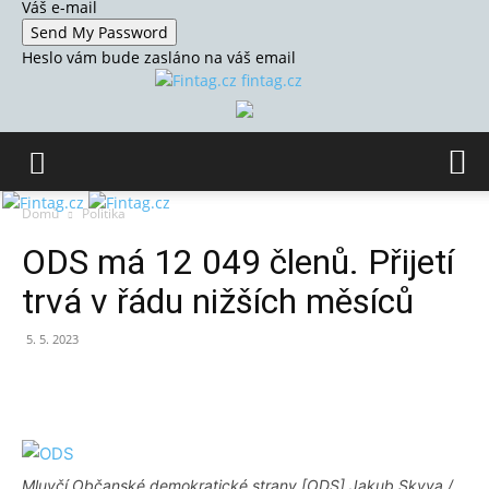
Váš e-mail
Heslo vám bude zasláno na váš email
fintag.cz
Domů
Politika
ODS má 12 049 členů. Přijetí
trvá v řádu nižších měsíců
5. 5. 2023
Mluvčí Občanské demokratické strany [ODS] Jakub Skyva /