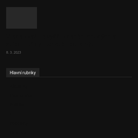
Vláda zvažuje vyšší zdanění chudých a
střední třídy. Bohaté nechá být
8. 3. 2023
Hlavní rubriky
Aktuality
Ekonomika
Politika
EU
Podcasty
Finance