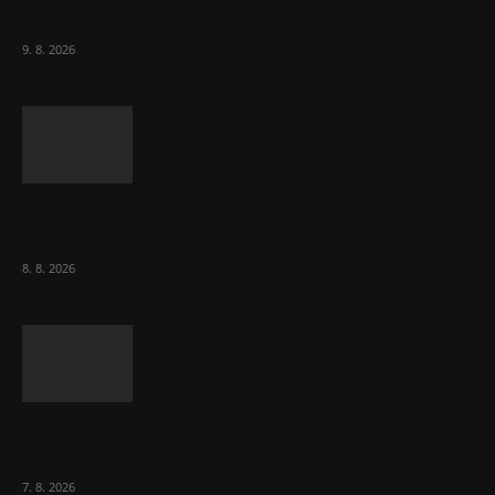
drží v 1 037 firmách
9. 8. 2026
Chvála humoru: Za letošními vedry stojí
Židé. Řídí to Mojše!
8. 8. 2026
Ředitel CzechBusiness Klepáček komentuje
zahraniční obchod
7. 8. 2026