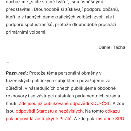
nacházíme „stále stejné tváře“, jsou úspěšnými
představiteli. Dlouhodobě si získávají podporu občanů,
kteří je v řádných demokratických volbách zvolí, ale i
podporu spolustraníků, protože dlouhodobě prochází
primárními volbami.
Daniel Tácha
—
Pozn. red.:
Protože téma personální obměny v
tuzemských politických subjektech považujeme za
důležité, v následujících dnech publikujeme obdobné
rozhovory i se zástupci ostatních parlamentních stran a
hnutí.
Zde jsou již publikované odpovědi KDU-ČSL
. A zde
jsou
odpovědi Starostů a nezávislých
. Na tomto
odkazu
pak odpovídá zástupkyně Pirátů
. A zde pak
zástupce SPD
.