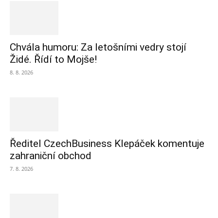
Chvála humoru: Za letošními vedry stojí
Židé. Řídí to Mojše!
8. 8. 2026
Ředitel CzechBusiness Klepáček komentuje
zahraniční obchod
7. 8. 2026