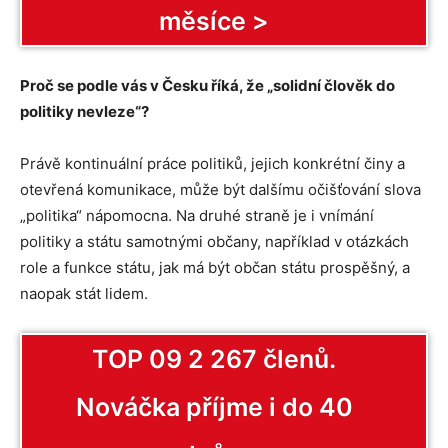
měsíce >
Proč se podle vás v Česku říká, že „solidní člověk do
politiky nevleze“?
Právě kontinuální práce politiků, jejich konkrétní činy a
otevřená komunikace, může být dalšímu očišťování slova
„politika“ nápomocna. Na druhé straně je i vnímání
politiky a státu samotnými občany, například v otázkách
role a funkce státu, jak má být občan státu prospěšný, a
naopak stát lidem.
TOP 09 2 267 členů.
Nováčka příjme i do 40