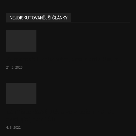
NEJDISKUTOVANĚJŠÍ ČLÁNKY
Komentář: Hanba Vám, prezidente Pavle…
21. 3. 2023
Za místenkové peklo ve vlacích mohou
cestující, tvrdí ČD
4. 8. 2022