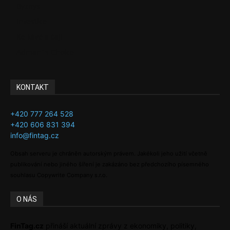
Byznys
Investice
Ke kávě a čaji
Adman´s Choice
KONTAKT
+420 777 264 528
+420 606 831 394
info@fintag.cz
Obsah serveru je chráněn autorským právem. Jakékoli jeho užití včetně
publikování nebo jiného šíření je zakázáno bez předchozího písemného
souhlasu Copywrite Company s.r.o.
O NÁS
FinTag.cz
přináší aktuální zprávy z ekonomiky, politiky,