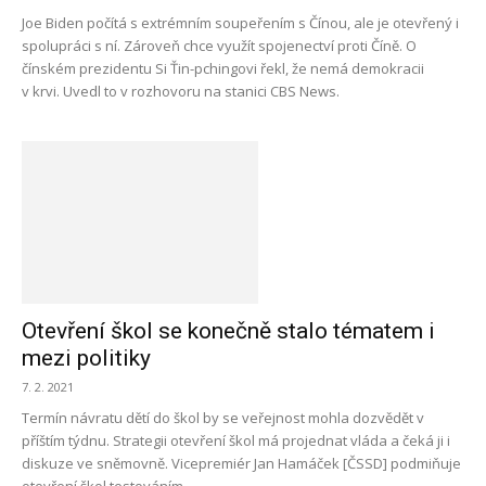
Joe Biden počítá s extrémním soupeřením s Čínou, ale je otevřený i
spolupráci s ní. Zároveň chce využít spojenectví proti Číně. O
čínském prezidentu Si Ťin-pchingovi řekl, že nemá demokracii
v krvi. Uvedl to v rozhovoru na stanici CBS News.
Otevření škol se konečně stalo tématem i
mezi politiky
7. 2. 2021
Termín návratu dětí do škol by se veřejnost mohla dozvědět v
příštím týdnu. Strategii otevření škol má projednat vláda a čeká ji i
diskuze ve sněmovně. Vicepremiér Jan Hamáček [ČSSD] podmiňuje