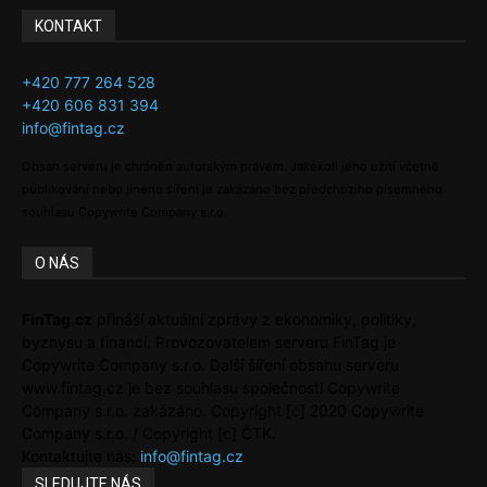
KONTAKT
+420 777 264 528
+420 606 831 394
info@fintag.cz
Obsah serveru je chráněn autorským právem. Jakékoli jeho užití včetně
publikování nebo jiného šíření je zakázáno bez předchozího písemného
souhlasu Copywrite Company s.r.o.
O NÁS
FinTag.cz
přináší aktuální zprávy z ekonomiky, politiky,
byznysu a financí. Provozovatelem serveru FinTag je
Copywrite Company s.r.o. Další šíření obsahu serveru
www.fintag.cz je bez souhlasu společnosti Copywrite
Company s.r.o. zakázáno. Copyright [c] 2020 Copywrite
Company s.r.o. / Copyright [c] ČTK.
Kontaktujte nás:
info@fintag.cz
SLEDUJTE NÁS