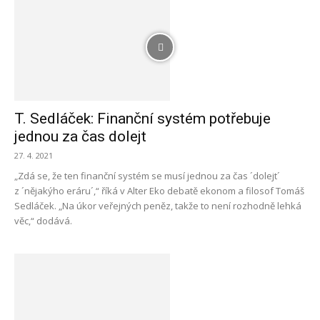
T. Sedláček: Finanční systém potřebuje
jednou za čas dolejt
27. 4. 2021
„Zdá se, že ten finanční systém se musí jednou za čas ´dolejt´
z ´nějakýho eráru´,“ říká v Alter Eko debatě ekonom a filosof Tomáš
Sedláček. „Na úkor veřejných peněz, takže to není rozhodně lehká
věc,“ dodává.