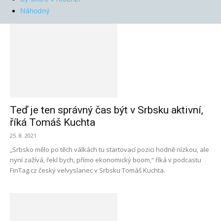
Náhodný
Teď je ten správný čas být v Srbsku aktivní,
říká Tomáš Kuchta
25. 8. 2021
„Srbsko mělo po těch válkách tu startovací pozici hodně nízkou, ale
nyní zažívá, řekl bych, přímo ekonomický boom,“ říká v podcastu
FinTag.cz český velvyslanec v Srbsku Tomáš Kuchta.