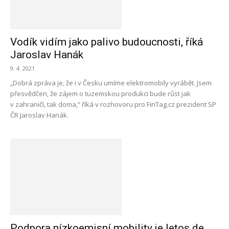
Vodík vidím jako palivo budoucnosti, říká
Jaroslav Hanák
9. 4. 2021
„Dobrá zpráva je, že i v Česku umíme elektromobily vyrábět. Jsem
přesvědčen, že zájem o tuzemskou produkci bude růst jak
v zahraničí, tak doma,“ říká v rozhovoru pro FinTag.cz prezident SP
ČR Jaroslav Hanák.
Podpora nízkoemisní mobility je letos de