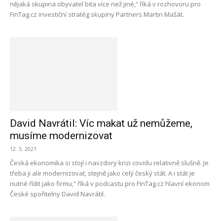
nějaká skupina obyvatel bita více než jiné,“ říká v rozhovoru pro
FinTag.cz investiční stratég skupiny Partners Martin Mašát.
David Navrátil: Víc makat už nemůžeme,
musíme modernizovat
12. 5. 2021
Česká ekonomika si stojí i navzdory krizi covidu relativně slušně. Je
třeba ji ale modernizovat, stejně jako celý český stát. A i stát je
nutné řídit jako firmu,“ říká v podcastu pro FinTag.cz hlavní ekonom
České spořitelny David Navrátil.