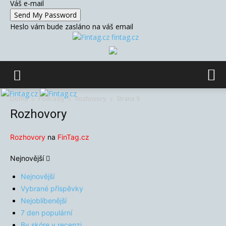
Váš e-mail
Heslo vám bude zasláno na váš email
fintag.cz
Domů
Podcasty
Rozhovory
Strana 9
Rozhovory
Rozhovory
na
FinTag.cz
Nejnovější
Nejnovější
Vybrané příspěvky
Nejoblíbenější
7 den populární
By skóre v recenzi