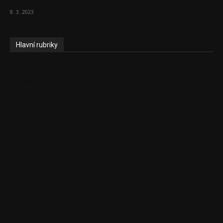
8. 3. 2023
Hlavní rubriky
Aktuality
Ekonomika
Politika
EU
Podcasty
Finance
Byznys
Investice
Ke kávě a čaji
Adman´s Choice