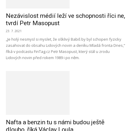
Nezávislost médií leží ve schopnosti říci ne,
tvrdí Petr Masopust
23. 7. 2021
„Je holý nesmysl si myslet, že ošklivý Babiš by byl schopen fyzicky
zasahovat do obsahu Lidových novin a deníku Mladá fronta Dnes,“
říká v podcastu FinTag.cz Petr Masopust, který stál u zrodu
Lidových novin před rokem 1989 i po něm.
Nafta a benzin tu s námi budou ještě
dlouho, říká Václav Loula