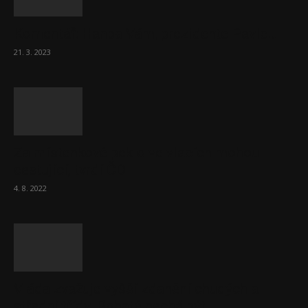
Komentář: Hanba Vám, prezidente Pavle…
21. 3. 2023
Za místenkové peklo ve vlacích mohou
cestující, tvrdí ČD
4. 8. 2022
Vláda zvažuje vyšší zdanění chudých a
střední třídy. Bohaté nechá být