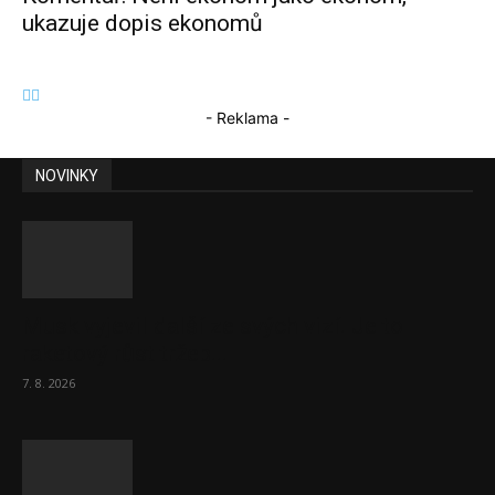
ukazuje dopis ekonomů
- Reklama -
NOVINKY
Musk vyjevil další ze svých vizí. Je to
raketový růst tržeb...
7. 8. 2026