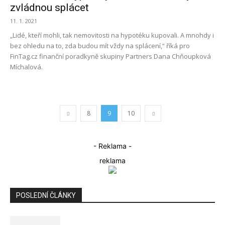
zvládnou splácet
11. 1. 2021
„Lidé, kteří mohli, tak nemovitosti na hypotéku kupovali. A mnohdy i
bez ohledu na to, zda budou mít vždy na splácení,“ říká pro
FinTag.cz finanční poradkyně skupiny Partners Dana Chňoupková
Míchalová.
8
9
10
- Reklama -
reklama
POSLEDNÍ ČLÁNKY