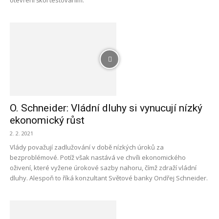
otevření škol testováním.
O. Schneider: Vládní dluhy si vynucují nízký
ekonomický růst
2. 2. 2021
Vlády považují zadlužování v době nízkých úroků za
bezproblémové. Potíž však nastává ve chvíli ekonomického
oživení, které vyžene úrokové sazby nahoru, čímž zdraží vládní
dluhy. Alespoň to říká konzultant Světové banky Ondřej Schneider.