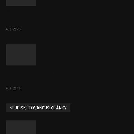
ČNB sazby nezměnila. Předchozí zvýšení
bylo správné, uvedl Michl
6. 8. 2026
Českému průmyslu se daří. Táhne ho hlavně
výroba aut
6. 8. 2026
NEJDISKUTOVANĚJŠÍ ČLÁNKY