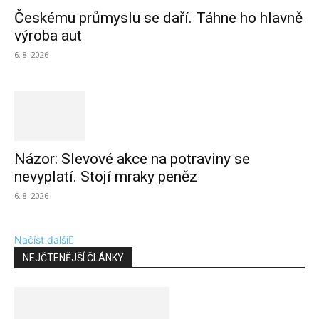
Českému průmyslu se daří. Táhne ho hlavně
výroba aut
6. 8. 2026
Názor: Slevové akce na potraviny se
nevyplatí. Stojí mraky peněz
6. 8. 2026
Načíst další
NEJČTENĚJŠÍ ČLÁNKY