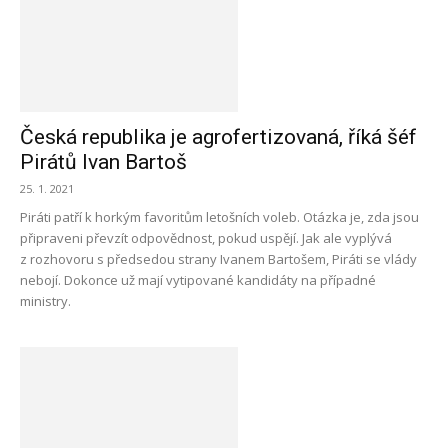
Česká republika je agrofertizovaná, říká šéf
Pirátů Ivan Bartoš
25. 1. 2021
Piráti patří k horkým favoritům letošních voleb. Otázka je, zda jsou
připraveni převzít odpovědnost, pokud uspějí. Jak ale vyplývá
z rozhovoru s předsedou strany Ivanem Bartošem, Piráti se vlády
nebojí. Dokonce už mají vytipované kandidáty na případné
ministry.