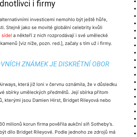
notlivci i firmy
 alternativními investicemi nemohlo být ještě hůře,
ti. Stejně jako se movité globální celebrity kvůli
 sídel
a někteří z nich rozprodávají i své umělecké
amenů [viz níže, pozn. red.], začaly s tím už i firmy.
OVNÍCH ZNÁMEK JE DISKRÉTNÍ OBOR
irways, která již loni v červnu oznámila, že v důsledku
é sbírky uměleckých předmětů. Její sbírka přitom
, kterými jsou Damien Hirst, Bridget Rileyová nebo
0 milionů korun firma pověřila aukční síň Sotheby’s.
být dílo Bridget Rileyové. Podle jednoho ze zdrojů má