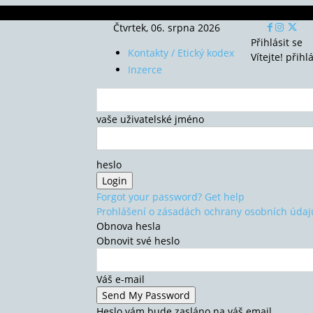
Čtvrtek, 06. srpna 2026
Přihlásit se
Kontakty / Etický kodex
Vítejte! přihl
Inzerce
vaše uživatelské jméno
heslo
Forgot your password? Get help
Prohlášení o zásadách ochrany osobních údaj
Obnova hesla
Obnovit své heslo
Váš e-mail
Heslo vám bude zasláno na váš email