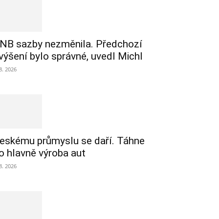
NB sazby nezměnila. Předchozí
výšení bylo správné, uvedl Michl
 8. 2026
eskému průmyslu se daří. Táhne
o hlavně výroba aut
 8. 2026