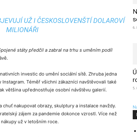
N
s
JEVUJÍ UŽ I ČESKOSLOVENŠTÍ DOLAROVÍ
6.
MILIONÁŘI
pojené státy předčil a zabral na trhu s uměním podíl
ávě.
Ú
ernativních investic do umění sociální sítě. Zhruba jedna
r
py Instagram. Téměř všichni zákazníci navštěvovali také
5.
šak většina upřednostňuje osobní návštěvu galerií.
a chuť nakupovat obrazy, skulptury a instalace navždy.
Na
ěratelský zájem za pandemie dokonce vzrostl. Více než
 nákupy už v letošním roce.