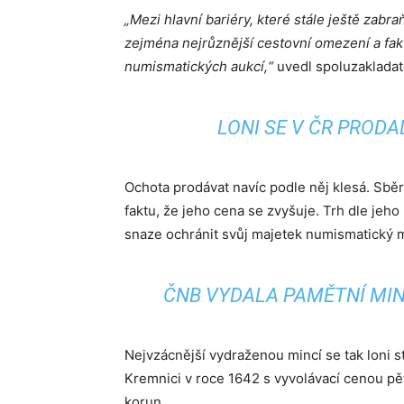
„Mezi hlavní bariéry, které stále ještě zabr
zejména nejrůznější cestovní omezení a fakt
numismatických aukcí,“
uvedl spoluzakladat
LONI SE V ČR PRODA
Ochota prodávat navíc podle něj klesá. Sběra
faktu, že jeho cena se zvyšuje. Trh dle jeho 
snaze ochránit svůj majetek numismatický ma
ČNB VYDALA PAMĚTNÍ MIN
Nejvzácnější vydraženou mincí se tak loni s
Kremnici v roce 1642 s vyvolávací cenou pět
korun.