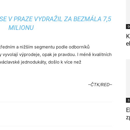
 SE V PRAZE VYDRAŽIL ZA BEZMÁLA 7,5
MILIONU
D
K
e
 středním a nižším segmentu podle odborníků
yvolají výprodeje, opak je pravdou. I méně kvalitních
ováclavské jednodukáty, došlo k více než
–ČTK/RED–
Z
E
z