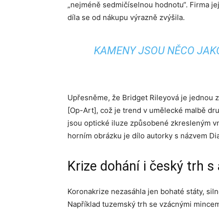
„nejméně sedmičíselnou hodnotu“. Firma jej
díla se od nákupu výrazně zvýšila.
KAMENY JSOU NĚCO JAKO
Upřesněme, že Bridget Rileyová je jednou z
[Op-Art], což je trend v umělecké malbě dru
jsou optické iluze způsobené zkresleným v
horním obrázku je dílo autorky s názvem Di
Krize dohání i český trh s
Koronakrize nezasáhla jen bohaté státy, siln
Například tuzemský trh se vzácnými mincemi