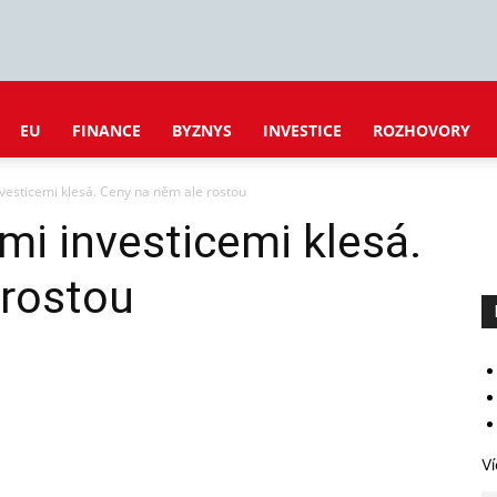
EU
FINANCE
BYZNYS
INVESTICE
ROZHOVORY
investicemi klesá. Ceny na něm ale rostou
ími investicemi klesá.
 rostou
Ví