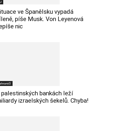
U
ituace ve Španělsku vypadá
íleně, píše Musk. Von Leyenová
epíše nic
ahraničí
 palestinských bankách leží
iliardy izraelských šekelů. Chyba!