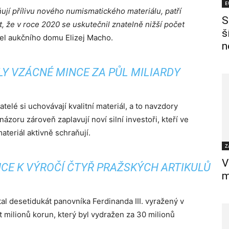
E
aňují přílivu nového numismatického materiálu, patří
S
, že v roce 2020 se uskutečnil znatelně nižší počet
š
el aukčního domu Elizej Macho.
n
LY VZÁCNÉ MINCE ZA PŮL MILIARDY
telé si uchovávají kvalitní materiál, a to navzdory
názoru zároveň zaplavují noví silní investoři, kteří ve
teriál aktivně schraňují.
Z
V
CE K VÝROČÍ ČTYŘ PRAŽSKÝCH ARTIKULŮ
m
tal desetidukát panovníka Ferdinanda III. vyražený v
 milionů korun, který byl vydražen za 30 milionů