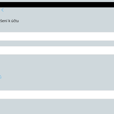
ášení k účtu
ů