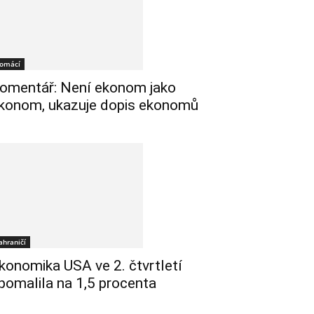
omácí
omentář: Není ekonom jako
konom, ukazuje dopis ekonomů
ahraničí
konomika USA ve 2. čtvrtletí
pomalila na 1,5 procenta