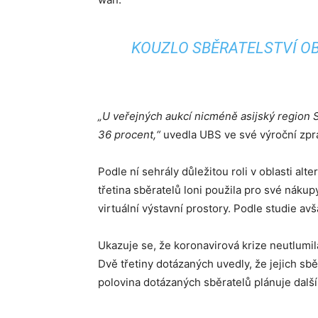
KOUZLO SBĚRATELSTVÍ OB
„U veřejných aukcí nicméně asijský region S
36 procent,“
uvedla UBS ve své výroční zpr
Podle ní sehrály důležitou roli v oblasti alt
třetina sběratelů loni použila pro své náku
virtuální výstavní prostory. Podle studie av
Ukazuje se, že koronavirová krize neutlumil
Dvě třetiny dotázaných uvedly, že jejich sb
polovina dotázaných sběratelů plánuje další