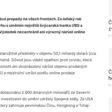
ává propady na všech frontách. Za loňský rok
Č
trhu s uměním největší švýcarská banka UBS a
z
Výsledek nezachránil ani výrazný nárůst online
6.
starožitné předměty v objemu 50,1 miliardy dolarů [cca
t méně. Důvod jsou vládní opatření proti covidu, která
Nepomohl ani dvojnásobný nárůst objemu prodaných
Č
] a meziroční vzrůst podílu online prodeje
h
6.
 dotazováno 2 600 dolarových milionářů ze Severní
 s investicemi do umění udržely Spojené státy. Za USA
, který zahrnuje pevninskou Čínu, Hongkong a Tchaj-