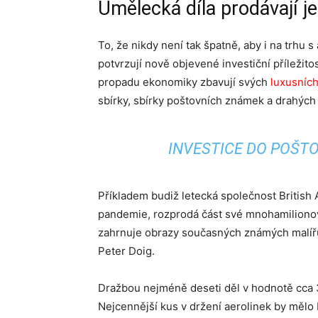
Umělecká díla prodávají jed
To, že nikdy není tak špatně, aby i na trhu s
potvrzují nově objevené investiční příležitos
propadu ekonomiky zbavují svých
luxusních
sbírky, sbírky poštovních známek a drahých k
INVESTICE DO POŠT
Příkladem budiž letecká společnost British A
pandemie, rozprodá část své mnohamilionov
zahrnuje obrazy současných známých malířů
Peter Doig.
Dražbou nejméně deseti děl v hodnotě cca 3
Nejcennější kus v držení aerolinek by mělo 