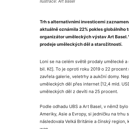
Ilustrace: Art Basel
Trh s alternativními investicemi zaznamen
aktuálně oznámila 22% pokles globálního 
organizátor uměleckých výstav Art Basel. 
prodeje uměleckých děl a starožitností.
Loni se na celém světě prodaly umělecké a 
bil. Kč]. To je oproti roku 2019 o 22 procen
zavřela galerie, veletrhy a aukční domy. 
uměleckých děl přes internet [12,4 mld. USD
uměleckých děl z devíti na 25 procent.
Podle odhadu UBS a Art Basel, v němž bylo
Ameriky, Asie a Evropy, si jedničku na trhu
následovala Velká Británie a čínský region
wan.