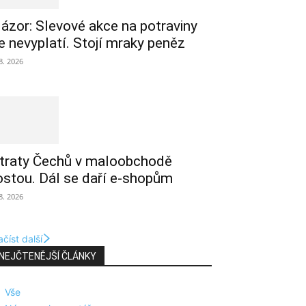
ázor: Slevové akce na potraviny
e nevyplatí. Stojí mraky peněz
 8. 2026
traty Čechů v maloobchodě
ostou. Dál se daří e-shopům
 8. 2026
číst další
NEJČTENĚJŠÍ ČLÁNKY
Vše