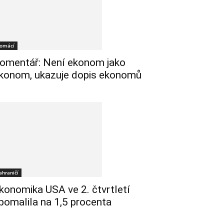
omácí
omentář: Není ekonom jako
konom, ukazuje dopis ekonomů
ahraničí
konomika USA ve 2. čtvrtletí
pomalila na 1,5 procenta