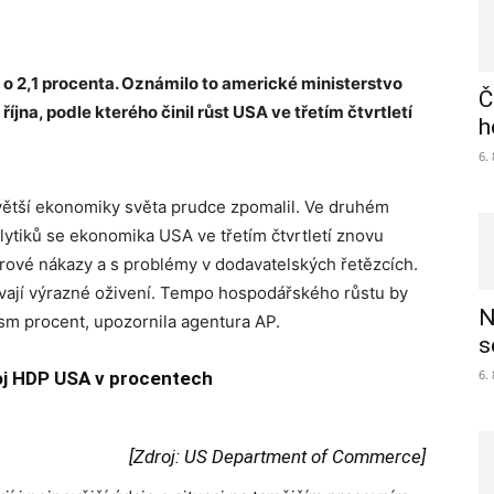
 o 2,1 procenta. Oznámilo to americké ministerstvo
Č
íjna, podle kterého činil růst USA ve třetím čtvrtletí
h
6.
jvětší ekonomiky světa prudce zpomalil. Ve druhém
alytiků se ekonomika USA ve třetím čtvrtletí znovu
rové nákazy a s problémy v dodavatelských řetězcích.
ekávají výrazné oživení. Tempo hospodářského růstu by
N
sm procent, upozornila agentura AP.
s
6.
voj HDP USA v procentech
[Zdroj: US Department of Commerce]