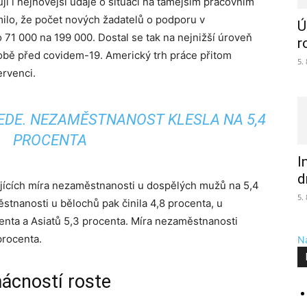
jí i nejnovější údaje o situaci na tamějším pracovním
ámilo, že počet nových žadatelů o podporu v
Ú
 71 000 na 199 000. Dostal se tak na nejnižší úroveň
r
době před covidem-19. Americký trh práce přitom
5.
ervenci.
EDE. NEZAMĚSTNANOST KLESLA NA 5,4
PROCENTA
I
d
ujících míra nezaměstnanosti u dospělých mužů
na 5,4
5.
stnanosti u bělochů pak činila 4,8 procenta, u
enta a Asiatů 5,3 procenta.
Míra nezaměstnanosti
procenta.
Na
ácností roste