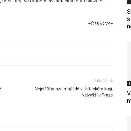
,76 bil. Kč]. Ve druhém čtvrtletí činil tento ukazatel
E
S
š
–ČTK/DNA–
n
Další článek
Z
é
Nejnižší penze mají lidé v Ústeckém kraji.
V
Nejvyšší v Praze
m