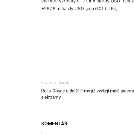
čtvrtletí vzrostly o 121,4 miliardy USD [cca 2
+267,8 miliardy USD [cca 6,01 bil Kč].
Sdílet
Předchozí článek
Rolls-Royce a další firmy již vyvíjejí malé jadern
elektrárny
KOMENTÁŘ