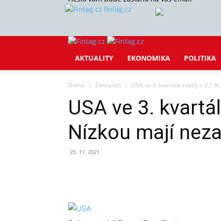
fintag.cz
AKTUALITY
EKONOMIKA
POLITIKA
Domů
Zahraničí
USA ve 3. kvartále rostly o 2,1 
USA ve 3. kvartál
Nízkou mají nez
25. 11. 2021
Sdílet