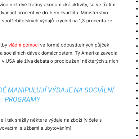
více než dvě třetiny ekonomické aktivity, se ve třetím
o dvanáct procent ve druhém kvartálu. Ministerstvo
 spotřebitelských výdajů zrychlil na 1,3 procenta ze
atby
vládní pomoci
ve formě odpustitelných půjček
 a sociálních dávek domácnostem. Ty Amerika zavedla
je v USA ale živá debata o prodloužení některých z nich
IDÉ MANIPULUJÍ VÝDAJE NA SOCIÁLNÍ
PROGRAMY
le i tak snížily některé výdaje na zboží [v čele s
ravovacími službami a ubytováním].