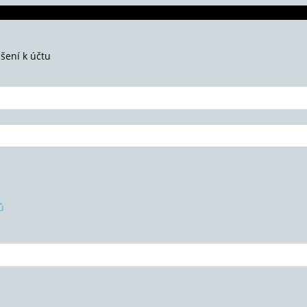
ášení k účtu
ů