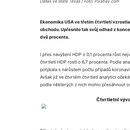
Dallas ve státě Texas / Foto: Pixabay.com
Ekonomika USA ve třetím čtvrtletí vzrostla
obchodu. Upřesnilo tak svůj odhad z konce ř
dvě procenta.
I přes navýšení HDP o 0,1 procenta růst ne
čtvrtletí HDP rostl o 6,7 procenta. Podle an
potýkala s nárůstem počtu případů koronavi
Avšak již ve čtvrtém čtvrtletí analytici oč
podle některých z nich mohlo přesáhnout o
Čtvrtletní vý