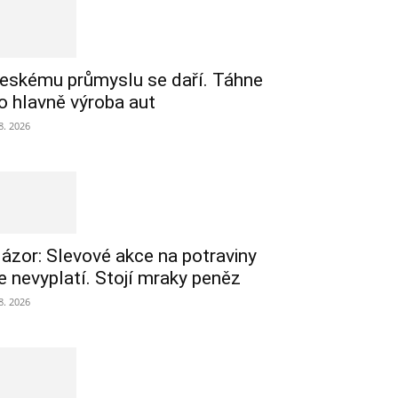
eskému průmyslu se daří. Táhne
o hlavně výroba aut
 8. 2026
ázor: Slevové akce na potraviny
e nevyplatí. Stojí mraky peněz
 8. 2026