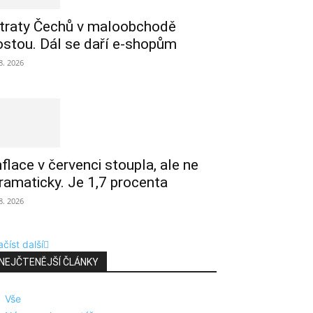
traty Čechů v maloobchodě
ostou. Dál se daří e-shopům
 8. 2026
nflace v červenci stoupla, ale ne
ramaticky. Je 1,7 procenta
 8. 2026
číst další
NEJČTENĚJŠÍ ČLÁNKY
Vše