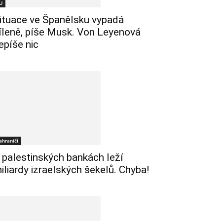
U
ituace ve Španělsku vypadá
íleně, píše Musk. Von Leyenová
epíše nic
ahraničí
 palestinských bankách leží
iliardy izraelských šekelů. Chyba!