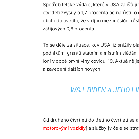
Spotřebitelské výdaje, které v USA zajišťují 
čtvrtletí zvýšily o 1,7 procenta po nárůstu 
obchodu uvedlo, že v říjnu meziměsíční růst
zářijových 0,6 procenta.
To se děje za situace, kdy USA již snížily pl
podnikům, grantů státním a místním vládám
loni v době první vlny covidu-19. Aktuálně 
a zavedení dalších nových.
WSJ: BIDEN A JEHO L
Od druhého čtvrtletí do třetího čtvrtletí se a
motorovými vozidly
] a služby [v čele se st