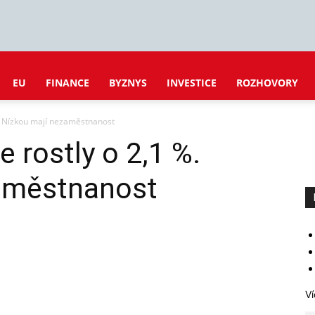
EU
FINANCE
BYZNYS
INVESTICE
ROZHOVORY
%. Nízkou mají nezaměstnanost
e rostly o 2,1 %.
aměstnanost
Ví