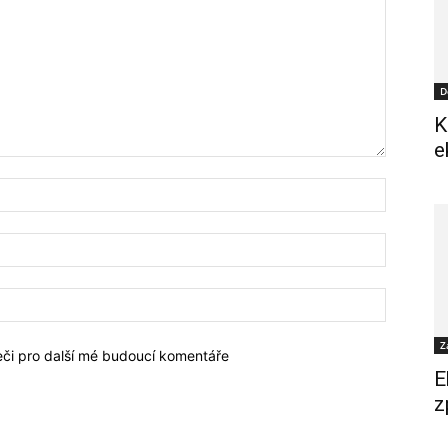
D
K
e
Z
žeči pro další mé budoucí komentáře
E
z