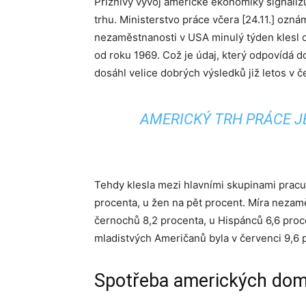
Příznivý vývoj americké ekonomiky signalizu
trhu. Ministerstvo práce včera [24.11.] ozn
nezaměstnanosti v USA minulý týden klesl o
od roku 1969. Což je údaj, který odpovídá 
dosáhl velice dobrých výsledků již letos v č
AMERICKÝ TRH PRÁCE J
Tehdy klesla mezi hlavními skupinami prac
procenta, u žen na pět procent. Míra nezamě
černochů 8,2 procenta,
u Hispánců 6,6 proc
mladistvých Američanů byla v červenci 9,6 
Spotřeba amerických dom