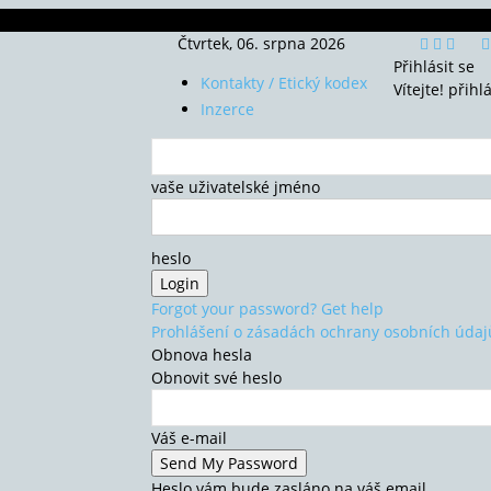
Čtvrtek, 06. srpna 2026
Přihlásit se
Kontakty / Etický kodex
Vítejte! přihl
Inzerce
vaše uživatelské jméno
heslo
Forgot your password? Get help
Prohlášení o zásadách ochrany osobních údaj
Obnova hesla
Obnovit své heslo
Váš e-mail
Heslo vám bude zasláno na váš email