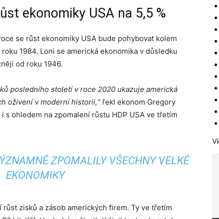
 růst ekonomiky USA na 5,5 %
 roce se růst ekonomiky USA bude pohybovat kolem
od roku 1984. Loni se americká ekonomika v důsledku
něji od roku 1946.
ků posledního století v roce 2020 ukazuje americká
h oživení v moderní historii,“
řekl ekonom Gregory
o i s ohledem na zpomalení růstu HDP USA ve třetím
Ví
 VÝZNAMNĚ ZPOMALILY VŠECHNY VELKÉ
EKONOMIKY
růst zisků a zásob amerických firem. Ty ve třetím