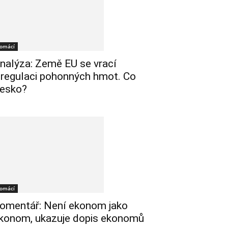
omácí
nalýza: Země EU se vrací
 regulaci pohonných hmot. Co
esko?
omácí
omentář: Není ekonom jako
konom, ukazuje dopis ekonomů