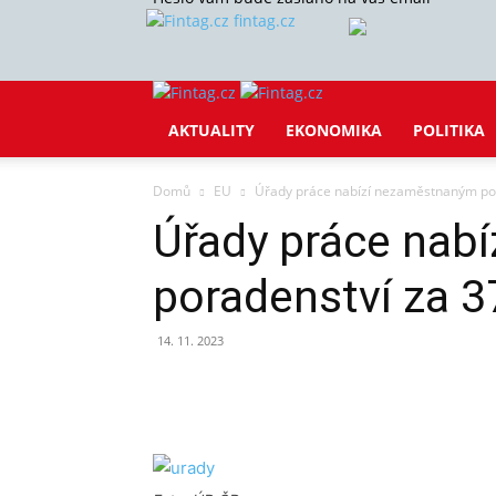
fintag.cz
AKTUALITY
EKONOMIKA
POLITIKA
Domů
EU
Úřady práce nabízí nezaměstnaným por
Úřady práce nab
poradenství za 3
14. 11. 2023
Sdílet