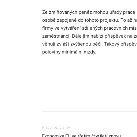
Ze zmiňovaných peněz mohou úřady práce po
osobě zapojené do tohoto projektu. To až n
firmy ve vytváření sdílených pracovních míst
zaměstnanci. Dále jim nabízí příspěvek na 
věnují zvlášť zvýšenou péči. Takový příspěv
poloviny minimální mzdy.
Sdílet
Předchozí článek
Ekonomika EU ve třetím čtvrtletí znovu