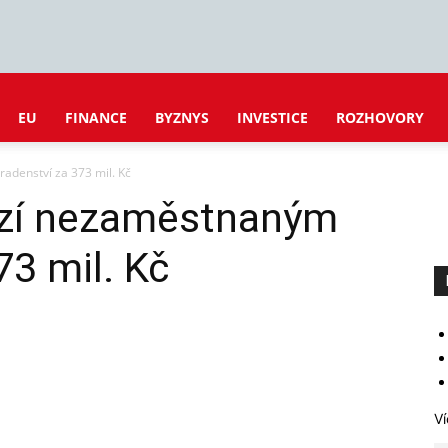
EU
FINANCE
BYZNYS
INVESTICE
ROZHOVORY
adenství za 373 mil. Kč
ízí nezaměstnaným
73 mil. Kč
Ví