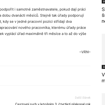
E
S
dpořit i samotné zaměstnavatele, pokud dají práci
š
a dobu dvanácti měsíců. Stejně tak úřady podporují
n
, kdy se v jedné pracovní pozici střídají dva
zapracování nového pracovníka, kterému úřady práce
ek vyplácí úřad maximálně tři měsíce a to až do výše
–VRN–
Z
V
m
Další článek
Cestovní ruch v letošním 3. čtvrtletí překonal rok