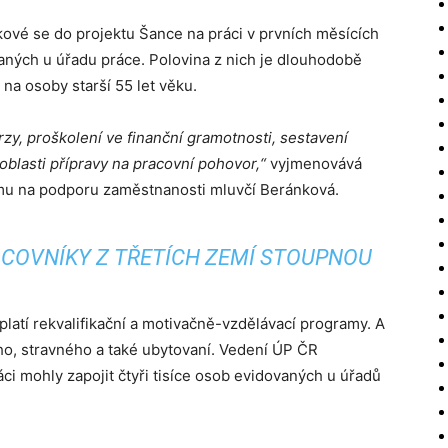
ové se do projektu Šance na práci v prvních měsících
vaných u úřadu práce. Polovina z nich je dlouhodobě
na osoby starší 55 let věku.
rzy, proškolení ve finanční gramotnosti, sestavení
oblasti přípravy na pracovní pohovor,“
vyjmenovává
mu na podporu zaměstnanosti mluvčí Beránková.
ACOVNÍKY Z TŘETÍCH ZEMÍ STOUPNOU
latí rekvalifikační a motivačně-vzdělávací programy. A
ho, stravného a také ubytovaní. Vedení ÚP ČR
ci mohly zapojit čtyři tisíce osob evidovaných u úřadů