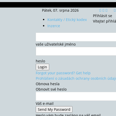
Pátek, 07. srpna 2026
Přihlásit se
Kontakty / Etický kodex
Vítejte! přihl
Inzerce
vaše uživatelské jméno
heslo
Forgot your password? Get help
Prohlášení o zásadách ochrany osobních údaj
Obnova hesla
Obnovit své heslo
Váš e-mail
Heslo vám bude zasláno na váš email