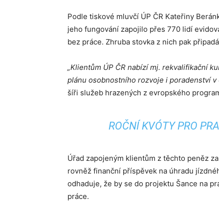
Podle tiskové mluvčí ÚP ČR Kateřiny Beránk
jeho fungování zapojilo přes 770 lidí evido
bez práce. Zhruba stovka z nich pak připadá 
„Klientům ÚP ČR nabízí mj. rekvalifikační ku
plánu osobnostního rozvoje i poradenství v 
šíři služeb hrazených z evropského progra
ROČNÍ KVÓTY PRO PR
Úřad zapojeným klientům z těchto peněz zap
rovněž finanční příspěvek na úhradu jízdné
odhaduje, že by se do projektu Šance na prá
práce.