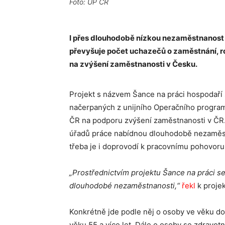
Foto: ÚP ČR
I přes dlouhodobě nízkou nezaměstnanost 
převyšuje počet uchazečů o zaměstnání, ro
na zvýšení zaměstnanosti v Česku.
Projekt s názvem Šance na práci hospodaří
načerpaných z unijního Operačního progra
ČR na podporu zvýšení zaměstnanosti v ČR.
úřadů práce nabídnou dlouhodobě nezaměst
třeba je i doprovodí k pracovnímu pohovoru
„Prostřednictvím projektu Šance na práci s
dlouhodobé nezaměstnanosti,“
řekl
k projek
Konkrétně jde podle něj o osoby ve věku do
věku 55 a více let. Dále o osoby se zdravo