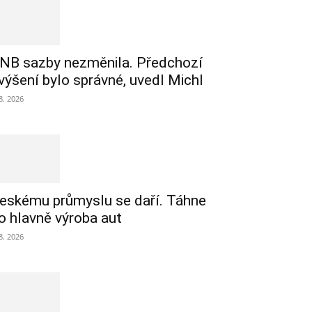
NB sazby nezměnila. Předchozí
výšení bylo správné, uvedl Michl
 8. 2026
eskému průmyslu se daří. Táhne
o hlavně výroba aut
 8. 2026