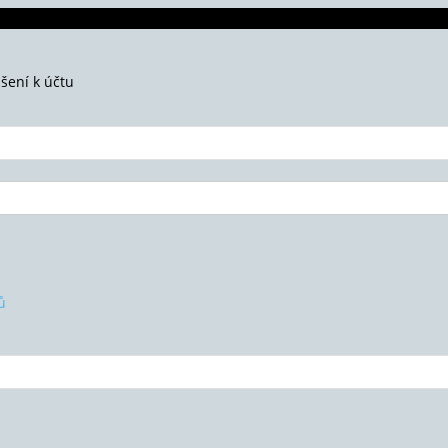
ášení k účtu
ů