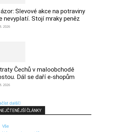
ázor: Slevové akce na potraviny
e nevyplatí. Stojí mraky peněz
 8. 2026
traty Čechů v maloobchodě
ostou. Dál se daří e-shopům
 8. 2026
číst další
NEJČTENĚJŠÍ ČLÁNKY
Vše