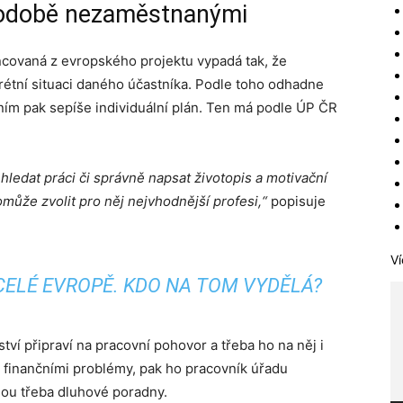
hodobě nezaměstnanými
ovaná z evropského projektu vypadá tak, že
rétní situaci daného účastníka. Podle toho odhadne
s ním pak sepíše individuální plán. Ten má podle ÚP ČR
 hledat práci či správně napsat životopis a motivační
omůže zvolit pro něj nejvhodnější profesi,“
popisuje
Ví
O CELÉ EVROPĚ. KDO NA TOM VYDĚLÁ?
ví připraví na pracovní pohovor a třeba ho na něj i
 finančními problémy, pak ho pracovník úřadu
sou třeba dluhové poradny.