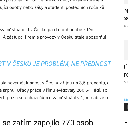
čující osoby nebo žáky a studenti posledních ročníků
N
s
6.
 nezaměstnanost v Česku patří dlouhodobě k těm
. A zástupci firem s provozy v Česku stále upozorňují
 V ČESKU JE PROBLÉM, NE PŘEDNOST
Ú
r
sla nezaměstnanost v Česku v říjnu na 3,5 procenta, a
5.
a srpnu. Úřady práce v říjnu evidovaly 260 641 lidí. To
ých pozic se uchazečům o zaměstnání v říjnu nabízelo
Na
č se zatím zapojilo 770 osob