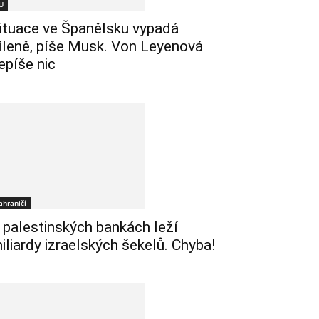
U
ituace ve Španělsku vypadá
íleně, píše Musk. Von Leyenová
epíše nic
ahraničí
 palestinských bankách leží
iliardy izraelských šekelů. Chyba!