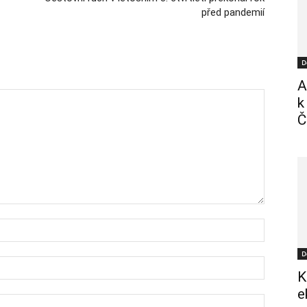
před pandemií
D
A
k
Č
D
K
e