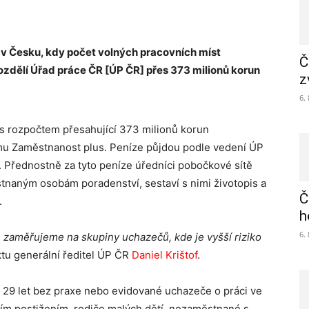
v Česku, kdy počet volných pracovních míst
Č
zdělí Úřad práce ČR [ÚP ČR] přes 373 milionů korun
z
6.
 s rozpočtem přesahující 373 milionů korun
mu Zaměstnanost plus. Peníze půjdou podle vedení ÚP
 Přednostně za tyto peníze úředníci pobočkové sítě
naným osobám poradenství, sestaví s nimi životopis a
Č
.
h
6.
e zaměřujeme na skupiny uchazečů, kde je vyšší riziko
tu generální ředitel ÚP ČR
Daniel Krištof
.
 29 let bez praxe nebo evidované uchazeče o práci ve
tním postižením, rodiče malých dětí, nezaměstnané s