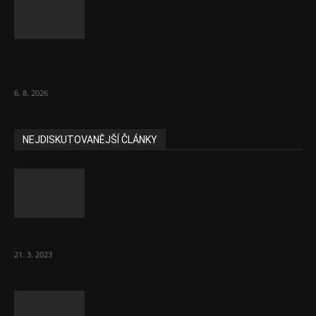
Názor: Slevové akce na potraviny se
nevyplatí. Stojí mraky peněz
6. 8. 2026
NEJDISKUTOVANĚJŠÍ ČLÁNKY
Komentář: Hanba Vám, prezidente Pavle…
21. 3. 2023