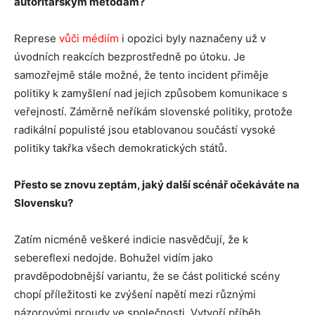
autoritářským metodám?
Represe
vůči médiím
i opozici byly naznačeny už v
úvodních reakcích bezprostředně po útoku. Je
samozřejmě stále možné, že tento incident přiměje
politiky k zamyšlení nad jejich způsobem komunikace s
veřejností. Záměrně neříkám slovenské politiky, protože
radikální populisté jsou etablovanou součástí vysoké
politiky takřka všech demokratických států.
Přesto se znovu zeptám, jaký další scénář očekáváte na
Slovensku?
Zatím nicméně veškeré indicie nasvědčují, že k
sebereflexi nedojde. Bohužel vidím jako
pravděpodobnější variantu, že se část politické scény
chopí příležitosti ke zvýšení napětí mezi různými
názorovými proudy ve společnosti. Vytvoří příběh