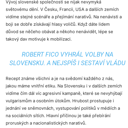
Vývoj slovenské společnosti se nijak nevymyká
světovému dění. V Česku, Francii, USA a dalších zemích
vidíme stejné scénáře a přejímání narativů. Na nenávisti a
boji se dobře získávají hlasy voličů. Když dáte lidem
důvod se něčeho obávat a někoho nenávidět, lépe se
takový dav motivuje k mobilizaci.
ROBERT FICO VYHRÁL VOLBY NA
SLOVENSKU. A NEJSPÍŠ I SESTAVÍ VLÁDU
Recept známe všichni a je na svědomí každého z nás,
jakou máme vnitřní etiku. Na Slovensku i v dalších zemích
vidíme čím dál víc agresivní kampaně, které se nevyhýbají
vulgarismům a osobním útokům. Hrubost prostupuje i
jednání ve sněmovnách, vystupování politiků v médiích a
na sociálních sítích. Hlavní příčinou je také přebírání
proruských a nacionalistických narativů.