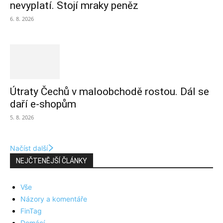
nevyplatí. Stojí mraky peněz
6. 8. 2026
Útraty Čechů v maloobchodě rostou. Dál se
daří e-shopům
5. 8. 2026
Načíst další
NEJČTENĚJŠÍ ČLÁNKY
Vše
Názory a komentáře
FinTag
Domácí