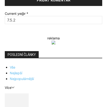
Current ye@r
*
reklama
POSLEDNÍ ČLÁNKY
Vše
Nejlepší
Nejpopulárnější
Více