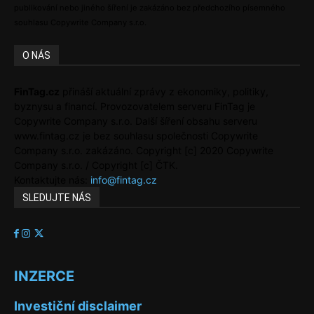
publikování nebo jiného šíření je zakázáno bez předchozího písemného
souhlasu Copywrite Company s.r.o.
O NÁS
FinTag.cz
přináší aktuální zprávy z ekonomiky, politiky,
byznysu a financí. Provozovatelem serveru FinTag je
Copywrite Company s.r.o. Další šíření obsahu serveru
www.fintag.cz je bez souhlasu společnosti Copywrite
Company s.r.o. zakázáno. Copyright [c] 2020 Copywrite
Company s.r.o. / Copyright [c] ČTK.
Kontaktujte nás:
info@fintag.cz
SLEDUJTE NÁS
INZERCE
Investiční disclaimer