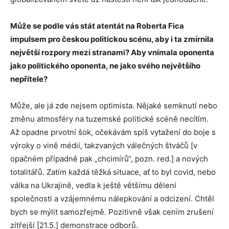
Může se podle vás stát atentát na Roberta Fica
impulsem pro českou politickou scénu, aby i ta zmírnila
největší rozpory mezi stranami? Aby vnímala oponenta
jako politického oponenta, ne jako svého největšího
nepřítele?
Může, ale já zde nejsem optimista. Nějaké semknutí nebo
změnu atmosféry na tuzemské politické scéně necítím.
Až opadne prvotní šok, očekávám spíš vytažení do boje s
výroky o vině médií, takzvaných válečných štváčů [v
opačném případně pak „chcimírů“, pozn. red.] a nových
totalitářů. Zatím každá těžká situace, ať to byl covid, nebo
válka na Ukrajině, vedla k ještě většímu dělení
společnosti a vzájemnému nálepkování a odcizení. Chtěl
bych se mýlit samozřejmě. Pozitivně však cením zrušení
zítřejší [21.5.] demonstrace odborů.