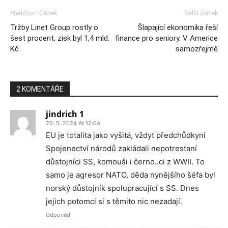
Předchozí článek
Další článek
Tržby Linet Group rostly o
Šlapající ekonomika řeší
šest procent, zisk byl 1,4 mld.
finance pro seniory. V Americe
Kč
samozřejmě
2 KOMENTÁŘE
jindrich 1
20. 5. 2024 At 12:04
EU je totalita jako vyšitá, vždyť předchůdkyni
Spojenectví národů zakládali nepotrestaní
důstojníci SS, komouši i černo..ci z WWII. To
samo je agresor NATO, děda nynějšího šéfa byl
norský důstojník spolupracující s SS. Dnes
jejich potomci si s těmito nic nezadají.
Odpověď