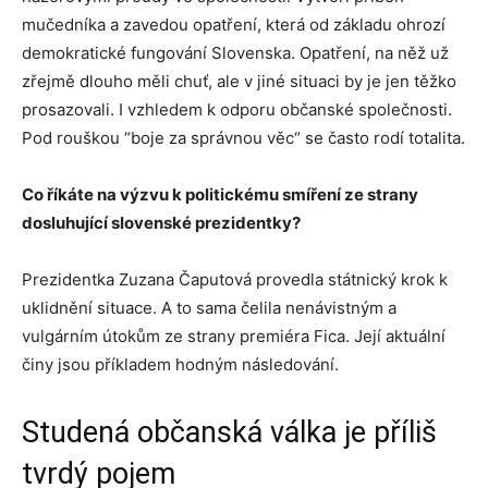
mučedníka a zavedou opatření, která od základu ohrozí
demokratické fungování Slovenska. Opatření, na něž už
zřejmě dlouho měli chuť, ale v jiné situaci by je jen těžko
prosazovali. I vzhledem k odporu občanské společnosti.
Pod rouškou “boje za správnou věc“ se často rodí totalita.
Co říkáte na výzvu k politickému smíření ze strany
dosluhující slovenské prezidentky?
Prezidentka Zuzana Čaputová provedla státnický krok k
uklidnění situace. A to sama čelila nenávistným a
vulgárním útokům ze strany premiéra Fica. Její aktuální
činy jsou příkladem hodným následování.
Studená občanská válka je příliš
tvrdý pojem