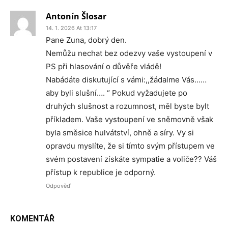
Antonín Šlosar
14. 1. 2026 At 13:17
Pane Zuna, dobrý den.
Nemůžu nechat bez odezvy vaše vystoupení v
PS při hlasování o důvěře vládě!
Nabádáte diskutující s vámi:,,žádalme Vás……
aby byli slušní…. “ Pokud vyžadujete po
druhých slušnost a rozumnost, měl byste bylt
příkladem. Vaše vystoupení ve sněmovně však
byla směsice hulvátství, ohně a síry. Vy si
opravdu myslíte, že si tímto svým přístupem ve
svém postavení získáte sympatie a voliče?? Váš
přístup k republice je odporný.
Odpověď
KOMENTÁŘ