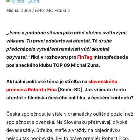
Michal Zuna / Foto: MČ Praha 2
„Jsme v podobné situaci jako před oběma světovými
válkami. Tu první odstartoval atentát. Té druhé
předcházelo vytváření nenávisti vůči skupině
obyvatel,“
říká v rozhovoru pro
FinTag
místopředseda
poslaneckého klubu TOP 09 Michal Zuna.
Aktuální politické téma je střelba na
slovenského
premiéra Roberta Fica
[Směr-SD].
Jak vnímáte tento
atentát z hlediska českého politika, v českém kontextu?
Česká společnost je stále v dramaticky odlišné pozici než
společnost slovenská. Na Slovensku přetrvávají divoké
devadesátky. Střelba, mafie a vraždy na objednávku
nejsou tak neobvyklé. Byl to právě premiér Robert Fico,