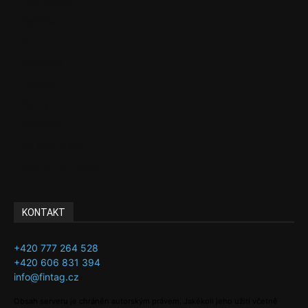
Ekonomika
Politika
EU
Podcasty
Finance
Byznys
Investice
Ke kávě a čaji
Adman´s Choice
KONTAKT
+420 777 264 528
+420 606 831 394
info@fintag.cz
Obsah serveru je chráněn autorským právem. Jakékoli jeho užití včetně