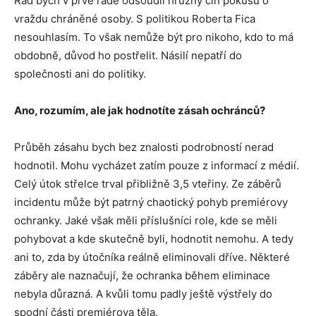
Rád bych v prvé řadě odsoudil hrůzný čin pokusu o
vraždu chráněné osoby. S politikou Roberta Fica
nesouhlasím. To však nemůže být pro nikoho, kdo to má
obdobně, důvod ho postřelit. Násilí nepatří do
společnosti ani do politiky.
Ano, rozumím, ale jak hodnotíte zásah ochránců?
Průběh zásahu bych bez znalosti podrobností nerad
hodnotil. Mohu vycházet zatím pouze z informací z médií.
Celý útok střelce trval přibližně 3,5 vteřiny. Ze záběrů
incidentu může být patrný chaotický pohyb premiérovy
ochranky. Jaké však měli příslušníci role, kde se měli
pohybovat a kde skutečně byli, hodnotit nemohu. A tedy
ani to, zda by útočníka reálně eliminovali dříve. Některé
záběry ale naznačují, že ochranka během eliminace
nebyla důrazná. A kvůli tomu padly ještě výstřely do
spodní části premiérova těla.