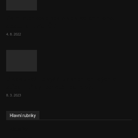
Za místenkové peklo ve vlacích mohou
cestující, tvrdí ČD
4. 8. 2022
Vláda zvažuje vyšší zdanění chudých a
střední třídy. Bohaté nechá být
8. 3. 2023
Hlavní rubriky
Aktuality