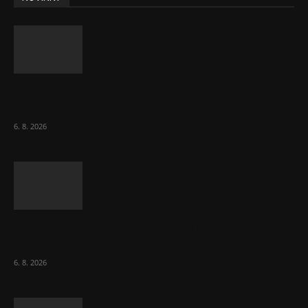
ČNB sazby nezměnila. Předchozí zvýšení
bylo správné, uvedl Michl
6. 8. 2026
Českému průmyslu se daří. Táhne ho hlavně
výroba aut
6. 8. 2026