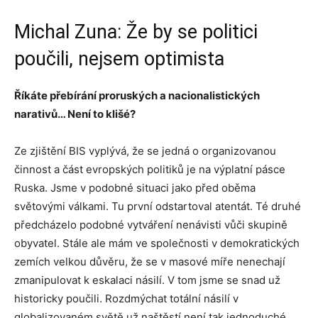
Michal Zuna: Že by se politici
poučili, nejsem optimista
Říkáte přebírání proruských a nacionalistických
narativů… Není to klišé?
Ze zjištění BIS vyplývá, že se jedná o organizovanou
činnost a část evropských politiků je na výplatní pásce
Ruska. Jsme v podobné situaci jako před oběma
světovými válkami. Tu první odstartoval atentát. Té druhé
předcházelo podobné vytváření nenávisti vůči skupině
obyvatel. Stále ale mám ve společnosti v demokratických
zemích velkou důvěru, že se v masové míře nenechají
zmanipulovat k eskalaci násilí. V tom jsme se snad už
historicky poučili. Rozdmýchat totální násilí v
globalizovaném světě už naštěstí není tak jednoduché.