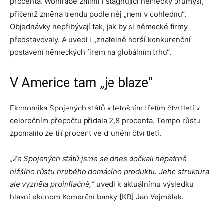
procenta. Wohlrabe zmínil i stagnující německý průmysl,
přičemž změna trendu podle něj „není v dohlednu“.
Objednávky nepřibývají tak, jak by si německé firmy
představovaly. A uvedl i „znatelně horší konkurenční
postavení německých firem na globálním trhu“.
V Americe tam „je blaze“
Ekonomika Spojených států v letošním třetím čtvrtletí v
celoročním přepočtu přidala 2,8 procenta. Tempo růstu
zpomalilo ze tří procent ve druhém čtvrtletí.
„Ze Spojených států jsme se dnes dočkali nepatrně
nižšího růstu hrubého domácího produktu. Jeho struktura
ale vyzněla proinflačně,“
uvedl k aktuálnímu výsledku
hlavní ekonom Komerční banky [KB] Jan Vejmělek.