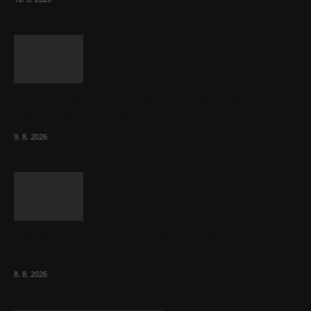
Obcí s vlastními firmami přibývá. Majoritu
drží v 1 037 firmách
9. 8. 2026
Chvála humoru: Za letošními vedry stojí
Židé. Řídí to Mojše!
8. 8. 2026