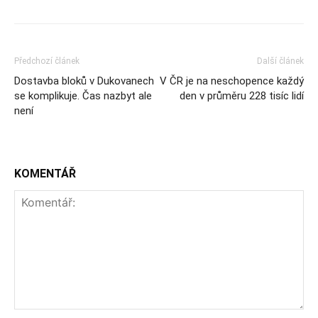
Předchozí článek
Další článek
Dostavba bloků v Dukovanech
V ČR je na neschopence každý
se komplikuje. Čas nazbyt ale
den v průměru 228 tisíc lidí
není
KOMENTÁŘ