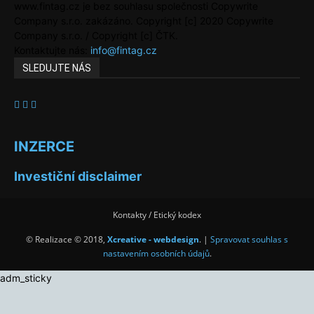
www.fintag.cz je bez souhlasu společnosti Copywrite
Company s.r.o. zakázáno. Copyright [c] 2020 Copywrite
Company s.r.o. / Copyright [c] ČTK.
Kontaktujte nás:
info@fintag.cz
SLEDUJTE NÁS
INZERCE
Investiční disclaimer
Kontakty / Etický kodex
© Realizace © 2018,
Xcreative - webdesign
. |
Spravovat souhlas s
nastavením osobních údajů
.
adm_sticky