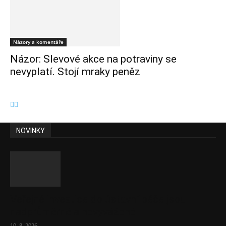
Názory a komentáře
Názor: Slevové akce na potraviny se
nevyplatí. Stojí mraky peněz
NOVINKY
Veřejné investice do ústavní péče jsou
nadprůměrné a nevyvážené
10. 8. 2026