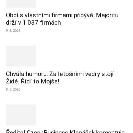
Obcí s vlastními firmami přibývá. Majoritu
drží v 1 037 firmách
9. 8. 2026
Chvála humoru: Za letošními vedry stojí
Židé. Řídí to Mojše!
8. 8. 2026
Ředitel CzechBusiness Klepáček komentuje