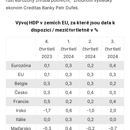
růst eurozóny zhruba poloviční,“
zhodnotil výsledky
ekonom Creditas Banky Petr Dufek.
Vývoj HDP v zemích EU, za které jsou data k
dispozici / mezičtvrtletně v %
4.
1.
2.
3.
čtvrtletí
čtvrtletí
čtvrtletí
čtvrtletí
2023
2024
2024
2024
Eurozóna
0,1
0,3
0,2
0,4
EU
0,1
0,3
0,3
0,3
Belgie
0,3
0,3
0,3
0,2
Česko
0,3
0,4
0,4
0,3
Francie
0,5
0,2
0,2
0,4
Irsko
-1,7
0,6
-1,0
2,0
Itálie
0,0
0,3
0,2
0,0
Maďarsko
-0,3
0,4
-0,2
-0,7