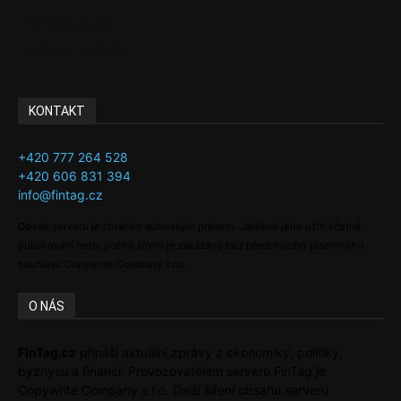
Ke kávě a čaji
Adman´s Choice
KONTAKT
+420 777 264 528
+420 606 831 394
info@fintag.cz
Obsah serveru je chráněn autorským právem. Jakékoli jeho užití včetně
publikování nebo jiného šíření je zakázáno bez předchozího písemného
souhlasu Copywrite Company s.r.o.
O NÁS
FinTag.cz
přináší aktuální zprávy z ekonomiky, politiky,
byznysu a financí. Provozovatelem serveru FinTag je
Copywrite Company s.r.o. Další šíření obsahu serveru