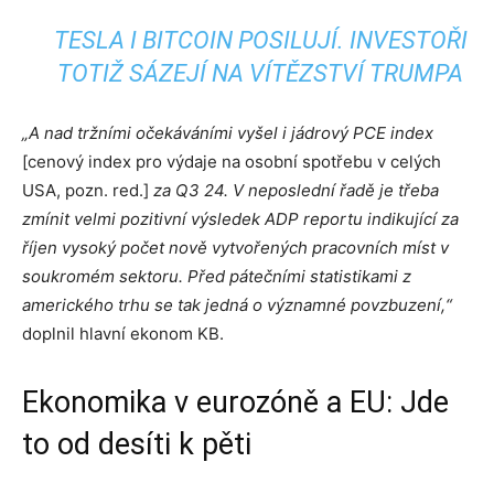
TESLA I BITCOIN POSILUJÍ. INVESTOŘI
TOTIŽ SÁZEJÍ NA VÍTĚZSTVÍ TRUMPA
„A nad tržními očekáváními vyšel i jádrový PCE index
[cenový index pro výdaje na osobní spotřebu v celých
USA, pozn. red.]
za Q3 24. V neposlední řadě je třeba
zmínit velmi pozitivní výsledek ADP reportu indikující za
říjen vysoký počet nově vytvořených pracovních míst v
soukromém sektoru. Před pátečními statistikami z
amerického trhu se tak jedná o významné povzbuzení,“
doplnil hlavní ekonom KB.
Ekonomika v eurozóně a EU: Jde
to od desíti k pěti