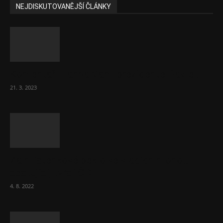
NEJDISKUTOVANĚJŠÍ ČLÁNKY
Komentář: Hanba Vám, prezidente Pavle…
21. 3. 2023
Za místenkové peklo ve vlacích mohou
cestující, tvrdí ČD
4. 8. 2022