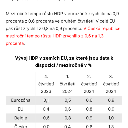
Meziročně tempo růstu HDP v eurozóně zrychlilo na 0,9
procenta z 0,6 procenta ve druhém čtvrtletí. V celé EU
pak růst zrychlil z 0,8 na 0,9 procenta.
V České republice
meziroční tempo růstu HDP zrychlilo z 0,6 na 1,3
procenta
.
Vývoj HDP v zemích EU, za které jsou data k
dispozici / meziročně v %
4.
1.
2.
3.
čtvrtletí
čtvrtletí
čtvrtletí
čtvrtletí
2023
2024
2024
2024
Eurozóna
0,1
0,5
0,6
0,9
EU
0,4
0,6
0,8
0,9
Belgie
0,6
0,8
0,9
1,0
Česko
0,0
0,4
0,6
1,3