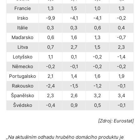
Francie
1,3
1,5
1,0
1,3
Irsko
-9,9
-4,1
-4,1
-0,2
Itálie
0,3
0,3
0,6
0,4
Maďarsko
0,6
1,6
1,3
-0,7
Litva
0,7
2,7
1,5
2,3
Lotyšsko
1,1
0,1
-0,2
-1,4
Německo
-0,2
-0,1
-0,2
-0,2
Portugalsko
2,1
1,4
1,6
1,9
Rakousko
-2,4
-1,5
-1,2
-0,1
Španělsko
2,3
2,6
3,2
3,4
Švédsko
-0,4
0,9
0,5
-0,1
[Zdroj: Eurostat]
„Na aktuálním odhadu hrubého domácího produktu je