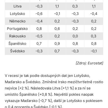
Litva
-0,3
1,1
0,3
1,1
Lotyšsko
-0,6
-0,1
-0,3
-0,4
Německo
-0,4
0,2
-0,3
0,2
Portugalsko
0,8
0,6
0,2
0,2
Rakousko
-0,5
0,2
0,0
0,3
Španělsko
0,7
0,9
0,8
0,8
Švédsko
-0,3
0,7
-0,3
-0,1
[Zdroj: Eurostat]
V recesi je tak podle dostupných dat jen Lotyšsko,
Maďarsko a Švédsko. Zmíněné Irsko mezičtvrtletně rostlo
nejvíce [+2 %]. Následovala Litva [+1,1 %] a za ní se
umístilo Španělsko [+0,8 %]. Největší pokles naopak
vykazuje Maďarsko [-0,7 %], další je Lotyšsko s poklesem
o 0,4 procenta a Švédsko [-0,1 %].