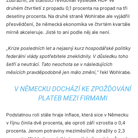
Zdůraznil, že statistici revidovali výsledek HDP ve
druhém čtvrtletí z propadu 0,1 procenta na propad na tři
desetiny procenta. Na druhé straně Wohlrabe ale vyjádřil
přesvědčení, že německá ekonomika ve čtvrtém kvartále
mírně akceleruje. Jisté to ani podle něj ale není.
„Krize posledních let a nejasný kurz hospodářské politiky
federální vlády spotřebitele zneklidnily. V důsledku toho
šetří a neutrácí. Tato neochota se v následujících
měsících pravděpodobně jen málo změní,“
řekl Wohlrabe.
V NĚMECKU DOCHÁZÍ KE ZPOŽĎOVÁNÍ
PLATEB MEZI FIRMAMI
Podstatnou roli stále hraje inflace, která sice v Německu
v říjnu činila dvě procenta, ale oproti září vzrostla o 0,4
procenta. Jenom potraviny meziměsíčně zdražily o 2,3