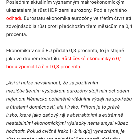
Posledním aktuálním významným makroekonomickým
ukazatelem je růst HDP zemí eurozóny. Podle rychlého
odhadu
Eurostatu ekonomika eurozóny ve třetím čtvrtletí
zdvojnásobila růst proti předchozím třem měsícům na 0,4
procenta.
Ekonomika v celé EU přidala 0,3 procenta, to je stejně
jako ve druhém kvartálu.
Růst české ekonomiky o 0,1
bodu zpomalil a činil 0,3 procenta
.
„Asi si nelze nevšimnout, že za pozitivním
mezičtvrtletním výsledkem eurozóny stojí mimochodem
nejenom Německo poháněné vládními výdaji na spotřebu
a útratami domácností, ale i Irsko. Přitom je to právě
Irsko, které jako daňový ráj s abstraktními a extrémně
nestabilními ekonomickými výsledky nemá smysl vůbec
hodnotit. Pokud cvičně Irsko
[+2 % q/q]
vynecháme, je