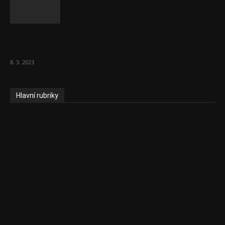
Vláda zvažuje vyšší zdanění chudých a
střední třídy. Bohaté nechá být
8. 3. 2023
Hlavní rubriky
Aktuality
Ekonomika
Politika
EU
Podcasty
Finance
Byznys
Investice