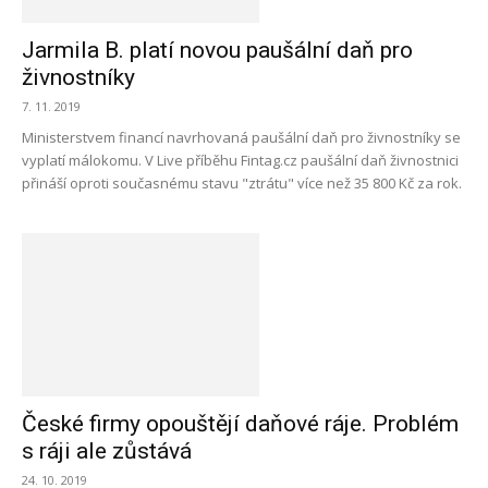
Jarmila B. platí novou paušální daň pro
živnostníky
7. 11. 2019
Ministerstvem financí navrhovaná paušální daň pro živnostníky se
vyplatí málokomu. V Live příběhu Fintag.cz paušální daň živnostnici
přináší oproti současnému stavu "ztrátu" více než 35 800 Kč za rok.
České firmy opouštějí daňové ráje. Problém
s ráji ale zůstává
24. 10. 2019