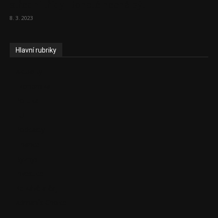
střední třídy. Bohaté nechá být
8. 3. 2023
Hlavní rubriky
Aktuality
Ekonomika
Politika
EU
Podcasty
Finance
Byznys
Investice
Ke kávě a čaji
Adman´s Choice