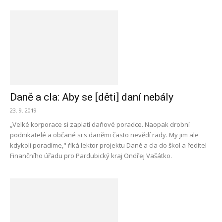
Daně a cla: Aby se [děti] daní nebály
23. 9. 2019
„Velké korporace si zaplatí daňové poradce. Naopak drobní
podnikatelé a občané si s daněmi často nevědí rady. My jim ale
kdykoli poradíme," říká lektor projektu Daně a cla do škol a ředitel
Finančního úřadu pro Pardubický kraj Ondřej Vašátko.