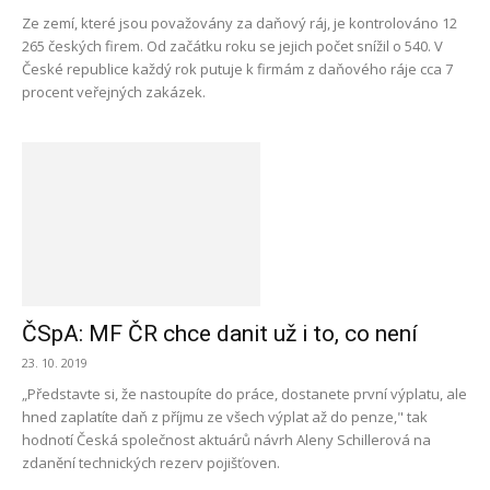
Ze zemí, které jsou považovány za daňový ráj, je kontrolováno 12
265 českých firem. Od začátku roku se jejich počet snížil o 540. V
České republice každý rok putuje k firmám z daňového ráje cca 7
procent veřejných zakázek.
ČSpA: MF ČR chce danit už i to, co není
23. 10. 2019
„Představte si, že nastoupíte do práce, dostanete první výplatu, ale
hned zaplatíte daň z příjmu ze všech výplat až do penze," tak
hodnotí Česká společnost aktuárů návrh Aleny Schillerová na
zdanění technických rezerv pojišťoven.