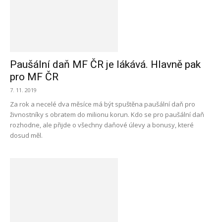
Paušální daň MF ČR je lákává. Hlavně pak
pro MF ČR
7. 11. 2019
Za rok a necelé dva měsíce má být spuštěna paušální daň pro
živnostníky s obratem do milionu korun. Kdo se pro paušální daň
rozhodne, ale přijde o všechny daňové úlevy a bonusy, které
dosud měl.