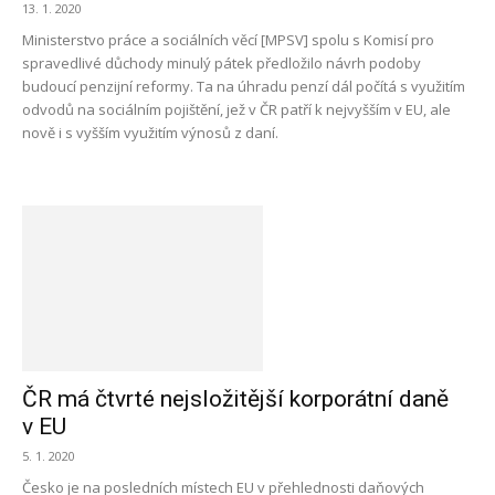
13. 1. 2020
Ministerstvo práce a sociálních věcí [MPSV] spolu s Komisí pro
spravedlivé důchody minulý pátek předložilo návrh podoby
budoucí penzijní reformy. Ta na úhradu penzí dál počítá s využitím
odvodů na sociálním pojištění, jež v ČR patří k nejvyšším v EU, ale
nově i s vyšším využitím výnosů z daní.
ČR má čtvrté nejsložitější korporátní daně
v EU
5. 1. 2020
Česko je na posledních místech EU v přehlednosti daňových