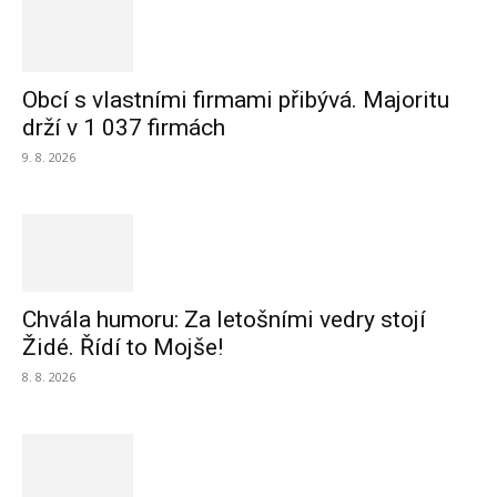
Obcí s vlastními firmami přibývá. Majoritu
drží v 1 037 firmách
9. 8. 2026
Chvála humoru: Za letošními vedry stojí
Židé. Řídí to Mojše!
8. 8. 2026