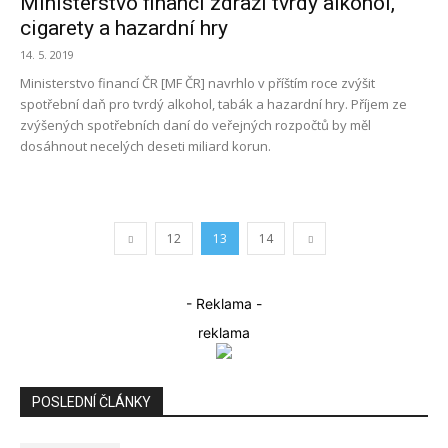
Ministerstvo financí zdraží tvrdý alkohol,
cigarety a hazardní hry
14. 5. 2019
Ministerstvo financí ČR [MF ČR] navrhlo v příštím roce zvýšit
spotřební daň pro tvrdý alkohol, tabák a hazardní hry. Příjem ze
zvýšených spotřebních daní do veřejných rozpočtů by měl
dosáhnout necelých deseti miliard korun.
12
13
14
- Reklama -
reklama
POSLEDNÍ ČLÁNKY