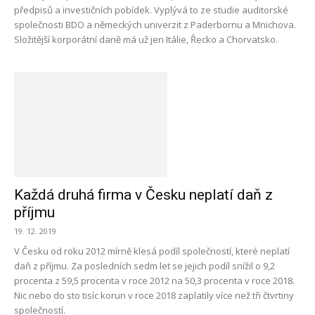
předpisů a investičních pobídek. Vyplývá to ze studie auditorské
společnosti BDO a německých univerzit z Paderbornu a Mnichova.
Složitější korporátní daně má už jen Itálie, Řecko a Chorvatsko.
Každá druhá firma v Česku neplatí daň z
příjmu
19. 12. 2019
V Česku od roku 2012 mírně klesá podíl společností, které neplatí
daň z příjmu. Za posledních sedm let se jejich podíl snížil o 9,2
procenta z 59,5 procenta v roce 2012 na 50,3 procenta v roce 2018.
Nic nebo do sto tisíc korun v roce 2018 zaplatily více než tři čtvrtiny
společností.