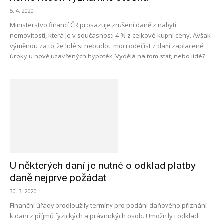
5. 4. 2020
Ministerstvo financí ČR prosazuje zrušení daně z nabytí
nemovitosti, která je v současnosti 4 % z celkové kupní ceny. Avšak
výměnou za to, že lidé si nebudou moci odečíst z daní zaplacené
úroky u nově uzavřených hypoték. Vydělá na tom stát, nebo lidé?
U některých daní je nutné o odklad platby
daně nejprve požádat
30. 3. 2020
Finanční úřady prodloužily termíny pro podání daňového přiznání
k dani z příjmů fyzických a právnických osob. Umožnily i odklad