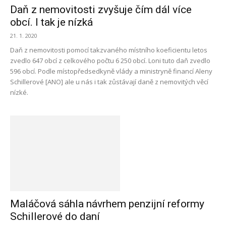
Daň z nemovitosti zvyšuje čím dál více
obcí. I tak je nízká
21. 1. 2020
Daň z nemovitosti pomocí takzvaného místního koeficientu letos
zvedlo 647 obcí z celkového počtu 6 250 obcí. Loni tuto daň zvedlo
596 obcí. Podle místopředsedkyně vlády a ministryně financí Aleny
Schillerové [ANO] ale u nás i tak zůstávají daně z nemovitých věcí
nízké.
Maláčová sáhla návrhem penzijní reformy
Schillerové do daní