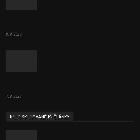
Chvála humoru: Za letošními vedry stojí
Židé. Řídí to Mojše!
8. 8. 2026
Ředitel CzechBusiness Klepáček komentuje
zahraniční obchod
7. 8. 2026
NEJDISKUTOVANĚJŠÍ ČLÁNKY