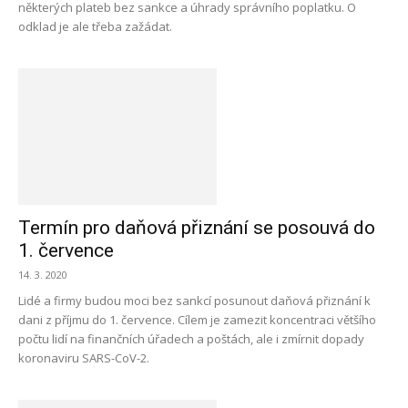
některých plateb bez sankce a úhrady správního poplatku. O
odklad je ale třeba zažádat.
Termín pro daňová přiznání se posouvá do
1. července
14. 3. 2020
Lidé a firmy budou moci bez sankcí posunout daňová přiznání k
dani z příjmu do 1. července. Cílem je zamezit koncentraci většího
počtu lidí na finančních úřadech a poštách, ale i zmírnit dopady
koronaviru SARS-CoV-2.