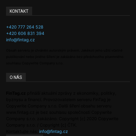
KONTAKT
+420 777 264 528
+420 606 831 394
info@fintag.cz
Obsah serveru je chráněn autorským právem. Jakékoli jeho užití včetně
publikování nebo jiného šíření je zakázáno bez předchozího písemného
souhlasu Copywrite Company s.r.o.
O NÁS
FinTag.cz
přináší aktuální zprávy z ekonomiky, politiky,
byznysu a financí. Provozovatelem serveru FinTag je
Copywrite Company s.r.o. Další šíření obsahu serveru
www.fintag.cz je bez souhlasu společnosti Copywrite
Company s.r.o. zakázáno. Copyright [c] 2020 Copywrite
Company s.r.o. / Copyright [c] ČTK.
Kontaktujte nás:
info@fintag.cz