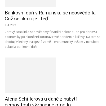
Bankovní daň v Rumunsku se neosvědčila.
Což se ukazuje i teď
9. 4. 2020
Zdravý, stabilní a sebevědomý finanční sektor bude pro obnovu
ekonomiky po skončení koronavirové pandemie klíčový. Na tom se
shodují všechny evropské země. Ten rumunský ovšem v minulosti
oslabila bankovní daň.
Alena Schillerová u daně z nabytí
nemovitosti významně otočila