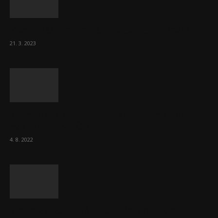
Komentář: Hanba Vám, prezidente Pavle…
21. 3. 2023
Za místenkové peklo ve vlacích mohou
cestující, tvrdí ČD
4. 8. 2022
Vláda zvažuje vyšší zdanění chudých a