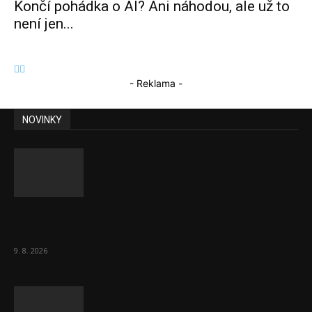
Končí pohádka o AI? Ani náhodou, ale už to
není jen...
- Reklama -
NOVINKY
Obcí s vlastními firmami přibývá. Majoritu
drží v 1 037 firmách
9. 8. 2026