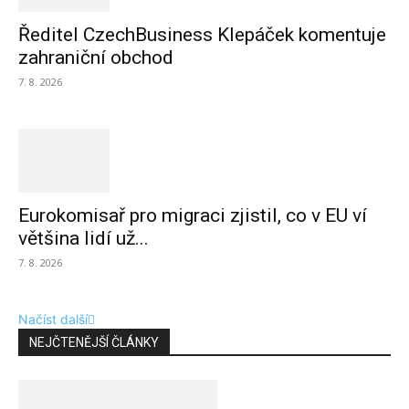
Ředitel CzechBusiness Klepáček komentuje
zahraniční obchod
7. 8. 2026
Eurokomisař pro migraci zjistil, co v EU ví
většina lidí už...
7. 8. 2026
Načíst další
NEJČTENĚJŠÍ ČLÁNKY