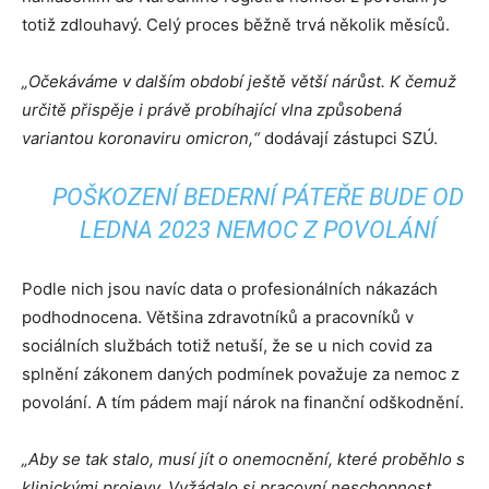
totiž zdlouhavý. Celý proces běžně trvá několik měsíců.
„Očekáváme v dalším období ještě větší nárůst. K čemuž
určitě přispěje i právě probíhající vlna způsobená
variantou koronaviru omicron,“
dodávají zástupci SZÚ.
POŠKOZENÍ BEDERNÍ PÁTEŘE BUDE OD
LEDNA 2023 NEMOC Z POVOLÁNÍ
Podle nich jsou navíc data o profesionálních nákazách
podhodnocena. Většina zdravotníků a pracovníků v
sociálních službách totiž netuší, že se u nich covid za
splnění zákonem daných podmínek považuje za nemoc z
povolání. A tím pádem mají nárok na finanční odškodnění.
„Aby se tak stalo, musí jít o onemocnění, které proběhlo s
klinickými projevy. Vyžádalo si pracovní neschopnost,