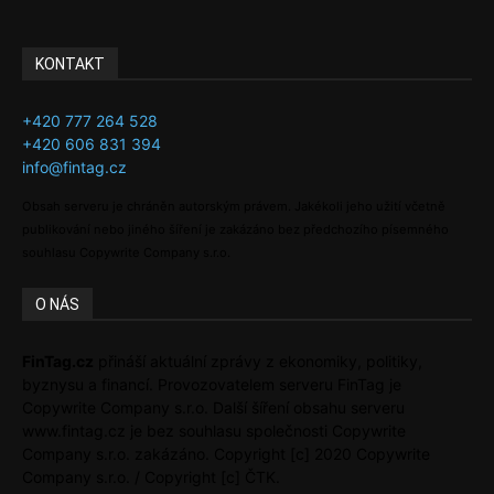
KONTAKT
+420 777 264 528
+420 606 831 394
info@fintag.cz
Obsah serveru je chráněn autorským právem. Jakékoli jeho užití včetně
publikování nebo jiného šíření je zakázáno bez předchozího písemného
souhlasu Copywrite Company s.r.o.
O NÁS
FinTag.cz
přináší aktuální zprávy z ekonomiky, politiky,
byznysu a financí. Provozovatelem serveru FinTag je
Copywrite Company s.r.o. Další šíření obsahu serveru
www.fintag.cz je bez souhlasu společnosti Copywrite
Company s.r.o. zakázáno. Copyright [c] 2020 Copywrite
Company s.r.o. / Copyright [c] ČTK.