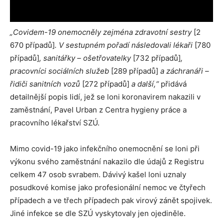
„Covidem-19 onemocněly zejména zdravotní sestry
[2
670 případů]
. V sestupném pořadí následovali lékaři
[780
případů]
, sanitářky – ošetřovatelky
[732 případů]
,
pracovníci sociálních služeb
[289 případů]
a záchranáři –
řidiči sanitních vozů
[272 případů]
a další,“
přidává
detailnější popis lidí, jež se loni koronavirem nakazili v
zaměstnání, Pavel Urban z Centra hygieny práce a
pracovního lékařství SZÚ.
Mimo covid-19 jako infekčního onemocnění se loni při
výkonu svého zaměstnání nakazilo dle údajů z Registru
celkem 47 osob svrabem. Dávivý kašel loni uznaly
posudkové komise jako profesionální nemoc ve čtyřech
případech a ve třech případech pak virový zánět spojivek.
Jiné infekce se dle SZÚ vyskytovaly jen ojediněle.