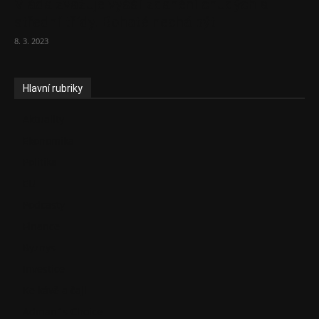
Vláda zvažuje vyšší zdanění chudých a
střední třídy. Bohaté nechá být
8. 3. 2023
Hlavní rubriky
Aktuality
Ekonomika
Politika
EU
Podcasty
Finance
Byznys
Investice
Ke kávě a čaji
Adman´s Choice