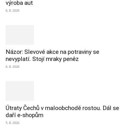
výroba aut
6. 8. 2026
Názor: Slevové akce na potraviny se
nevyplatí. Stojí mraky peněz
6. 8. 2026
Útraty Čechů v maloobchodě rostou. Dál se
daří e-shopům
5. 8. 2026