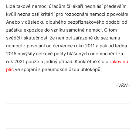
Lidé takové nemoci úřadům či lékaři neohlásí především
kvůli neznalosti kritérií pro rozpoznání nemoci z povolání.
Anebo v důsledku dlouhého bezpříznakového období od
začátku expozice do vzniku samotné nemoci. O tom
svědčí i skutečnost, že nemoci zařazené do seznamu
nemocí z povolání od července roku 2011 a pak od ledna
2015 navýšily celkové počty hlášených onemocnění za
rok 2021 pouze o jediný případ. Konkrétně šlo o
rakovinu
plic
ve spojení s pneumokoniózou uhlokopů.
–VRN–