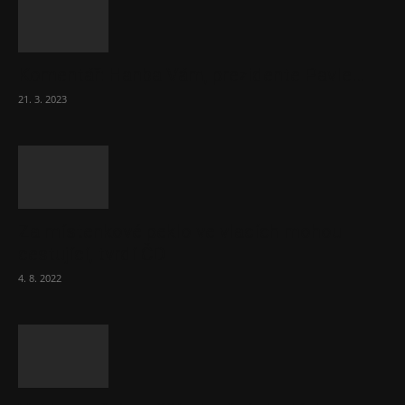
Komentář: Hanba Vám, prezidente Pavle…
21. 3. 2023
Za místenkové peklo ve vlacích mohou
cestující, tvrdí ČD
4. 8. 2022