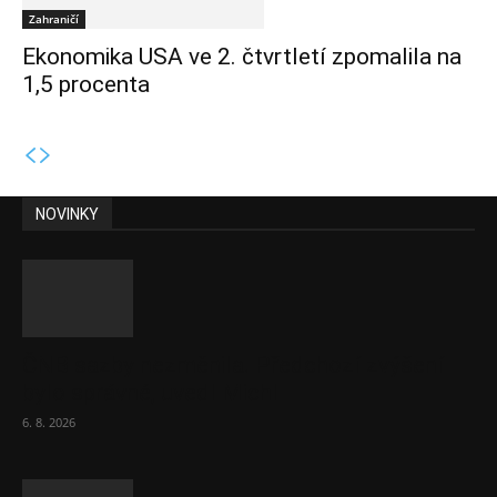
Zahraničí
Ekonomika USA ve 2. čtvrtletí zpomalila na
1,5 procenta
NOVINKY
ČNB sazby nezměnila. Předchozí zvýšení
bylo správné, uvedl Michl
6. 8. 2026