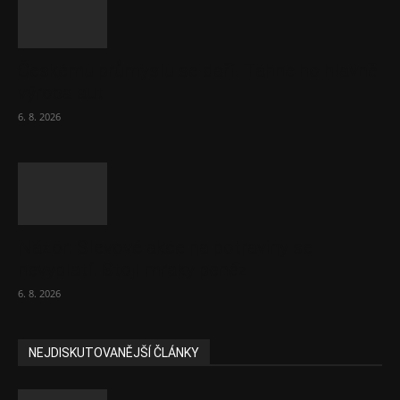
Českému průmyslu se daří. Táhne ho hlavně
výroba aut
6. 8. 2026
Názor: Slevové akce na potraviny se
nevyplatí. Stojí mraky peněz
6. 8. 2026
NEJDISKUTOVANĚJŠÍ ČLÁNKY