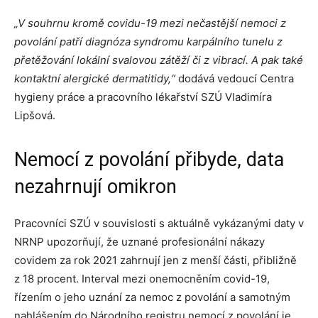
„V souhrnu kromě covidu-19 mezi nečastější nemoci z
povolání patří diagnóza syndromu karpálního tunelu z
přetěžování lokální svalovou zátěží či z vibrací. A pak také
kontaktní alergické dermatitidy,“
dodává vedoucí Centra
hygieny práce a pracovního lékařství SZÚ Vladimíra
Lipšová.
Nemocí z povolání přibyde, data
nezahrnují omikron
Pracovníci SZÚ v souvislosti s aktuálně vykázanými daty v
NRNP upozorňují, že uznané profesionální nákazy
covidem za rok 2021 zahrnují jen z menší části, přibližně
z 18 procent. Interval mezi onemocněním covid-19,
řízením o jeho uznání za nemoc z povolání a samotným
nahlášením do Národního registru nemocí z povolání je