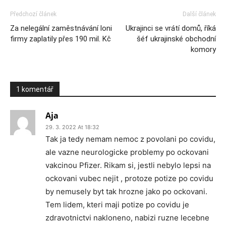
Předchozí článek
Další článek
Za nelegální zaměstnávání loni
Ukrajinci se vrátí domů, říká
firmy zaplatily přes 190 mil. Kč
šéf ukrajinské obchodní
komory
1 komentář
Aja
29. 3. 2022 At 18:32
Tak ja tedy nemam nemoc z povolani po covidu,
ale vazne neurologicke problemy po ockovani
vakcinou Pfizer. Rikam si, jestli nebylo lepsi na
ockovani vubec nejit , protoze potize po covidu
by nemusely byt tak hrozne jako po ockovani.
Tem lidem, kteri maji potize po covidu je
zdravotnictvi nakloneno, nabizi ruzne lecebne