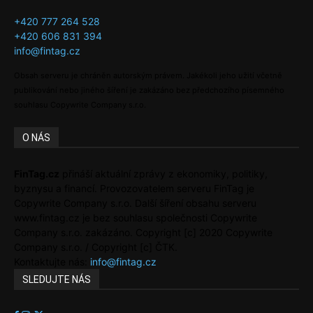
+420 777 264 528
+420 606 831 394
info@fintag.cz
Obsah serveru je chráněn autorským právem. Jakékoli jeho užití včetně
publikování nebo jiného šíření je zakázáno bez předchozího písemného
souhlasu Copywrite Company s.r.o.
O NÁS
FinTag.cz
přináší aktuální zprávy z ekonomiky, politiky,
byznysu a financí. Provozovatelem serveru FinTag je
Copywrite Company s.r.o. Další šíření obsahu serveru
www.fintag.cz je bez souhlasu společnosti Copywrite
Company s.r.o. zakázáno. Copyright [c] 2020 Copywrite
Company s.r.o. / Copyright [c] ČTK.
Kontaktujte nás:
info@fintag.cz
SLEDUJTE NÁS