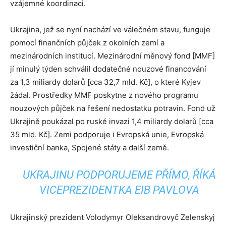
vzájemné koordinaci.
Ukrajina, jež se nyní nachází ve válečném stavu, funguje
pomocí finančních půjček z okolních zemí a
mezinárodních institucí. Mezinárodní měnový fond [MMF]
jí minulý týden schválil dodatečné nouzové financování
za 1,3 miliardy dolarů [cca 32,7 mld. Kč], o které Kyjev
žádal. Prostředky MMF poskytne z nového programu
nouzových půjček na řešení nedostatku potravin. Fond už
Ukrajině poukázal po ruské invazi 1,4 miliardy dolarů [cca
35 mld. Kč]. Zemi podporuje i Evropská unie, Evropská
investiční banka, Spojené státy a další země.
UKRAJINU PODPORUJEME PŘÍMO, ŘÍKÁ
VICEPREZIDENTKA EIB PAVLOVA
Ukrajinský prezident Volodymyr Oleksandrovyč Zelenskyj