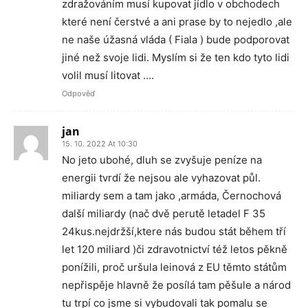
zdražováním musí kupovat jídlo v obchodech
které není čerstvé a ani prase by to nejedlo ,ale
ne naše úžasná vláda ( Fiala ) bude podporovat
jiné než svoje lidi. Myslím si že ten kdo tyto lidi
volil musí litovat ….
Odpověď
jan
15. 10. 2022 At 10:30
No jeto ubohé, dluh se zvyšuje peníze na
energii tvrdí že nejsou ale vyhazovat půl.
miliardy sem a tam jako ,armáda, Černochová
další miliardy (nač dvě perutě letadel F 35
24kus.nejdržší,ktere nás budou stát během tří
let 120 miliard )či zdravotnictví též letos pěkně
ponížili, proč uršula leinová z EU těmto státům
nepřispěje hlavně že posílá tam pěšule a národ
tu trpí co jsme si vybudovali tak pomalu se