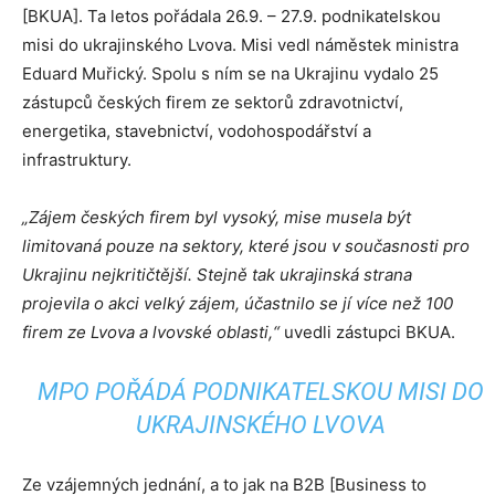
[BKUA]. Ta letos pořádala 26.9. – 27.9. podnikatelskou
misi do ukrajinského Lvova. Misi vedl náměstek ministra
Eduard Muřický. Spolu s ním se na Ukrajinu vydalo 25
zástupců českých firem ze sektorů zdravotnictví,
energetika, stavebnictví, vodohospodářství a
infrastruktury.
„
Zájem českých firem byl vysoký, mise musela být
limitovaná pouze na sektory, které jsou v současnosti pro
Ukrajinu nejkritičtější. Stejně tak ukrajinská strana
projevila o akci velký zájem, účastnilo se jí více než 100
firem ze Lvova a lvovské oblasti,“
uvedli zástupci BKUA.
MPO POŘÁDÁ PODNIKATELSKOU MISI DO
UKRAJINSKÉHO LVOVA
Ze vzájemných jednání, a to jak na B2B [Business to