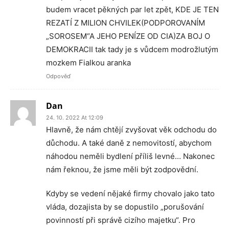
budem vracet pěkných par let zpět, KDE JE TEN
REZATÍ Z MILION CHVILEK(PODPOROVANÍM
„SOROSEM“A JEHO PENÍZE OD CIA)ZA BOJ O
DEMOKRACII tak tady je s vůdcem modrožlutým
mozkem Fialkou aranka
Odpověď
Dan
24. 10. 2022 At 12:09
Hlavně, že nám chtějí zvyšovat věk odchodu do
důchodu. A také daně z nemovitostí, abychom
náhodou neměli bydlení příliš levné… Nakonec
nám řeknou, že jsme měli být zodpovědní.
Kdyby se vedení nějaké firmy chovalo jako tato
vláda, dozajista by se dopustilo „porušování
povinností při správě cizího majetku“. Pro