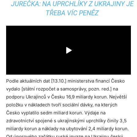
JUREČKA: NA UPRCHLÍKY Z UKRAJINY JE
TŘEBA VÍC PENĚZ
Podle aktuálních dat [13.10.] ministerstva financí Česko
vydalo [státní rozpočet a samosprávy, pozn. red.] na
podporu Ukrajinců v Česku 16,9 miliardy korun. Největší
položku v nákladech tvoří sociální dávky, na kterých
Česko vyplatilo sedm miliard korun. Výdaje na
zdravotnictví spojené s ukrajinskými uprchlíky činily 3,5
miliardy korun a náklady na ubytování 2,4 miliardy korun.
Od únorového začátku ruské invaze na Ukrajinu český