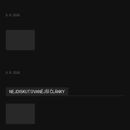
ČNB sazby nezměnila. Předchozí zvýšení
bylo správné, uvedl Michl
6. 8. 2026
Českému průmyslu se daří. Táhne ho hlavně
výroba aut
6. 8. 2026
NEJDISKUTOVANĚJŠÍ ČLÁNKY