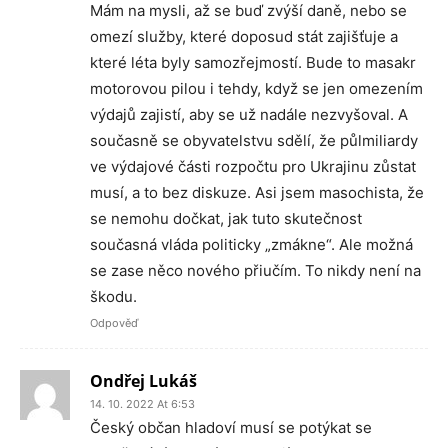
Mám na mysli, až se buď zvýší daně, nebo se
omezí služby, které doposud stát zajišťuje a
které léta byly samozřejmostí. Bude to masakr
motorovou pilou i tehdy, když se jen omezením
výdajů zajistí, aby se už nadále nezvyšoval. A
současně se obyvatelstvu sdělí, že půlmiliardy
ve výdajové části rozpočtu pro Ukrajinu zůstat
musí, a to bez diskuze. Asi jsem masochista, že
se nemohu dočkat, jak tuto skutečnost
současná vláda politicky „zmákne“. Ale možná
se zase něco nového přiučím. To nikdy není na
škodu.
Odpověď
Ondřej Lukáš
14. 10. 2022 At 6:53
Český občan hladoví musí se potýkat se