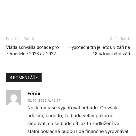
Předchozí článek
Další článek
Vláda schválila dotace pro
Hypoteční trh je letos v září na
zemědělce 2023 až 2027
18 % loňského září
4 KOMENTÁŘE
Fénix
13. 10. 2022 At 16:27
No, k tomu se vyjadřovat nebudu. Co však
udělám, bude to, že budu velmi pozorně
sledovat, co se bude dít, až to zadlužení ve
státní pokladně budou lidé finančně vyrovnávat.