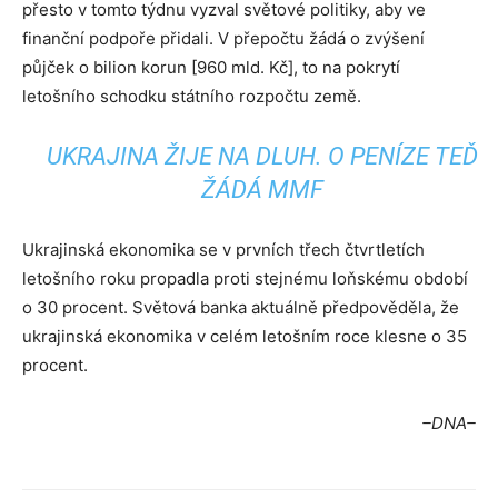
přesto v tomto týdnu vyzval světové politiky, aby ve
finanční podpoře přidali. V přepočtu žádá o zvýšení
půjček o bilion korun [960 mld. Kč], to na pokrytí
letošního schodku státního rozpočtu země.
UKRAJINA ŽIJE NA DLUH. O PENÍZE TEĎ
ŽÁDÁ MMF
Ukrajinská ekonomika se v prvních třech čtvrtletích
letošního roku propadla proti stejnému loňskému období
o 30 procent. Světová banka aktuálně předpověděla, že
ukrajinská ekonomika v celém letošním roce klesne o 35
procent.
–DNA–