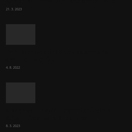
Komentář: Hanba Vám, prezidente Pavle…
21. 3. 2023
Za místenkové peklo ve vlacích mohou
cestující, tvrdí ČD
4. 8. 2022
Vláda zvažuje vyšší zdanění chudých a
střední třídy. Bohaté nechá být
8. 3. 2023