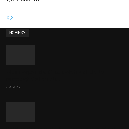
NOVINKY
Musk vyjevil další ze svých vizí. Je to
raketový růst tržeb...
7. 8. 2026