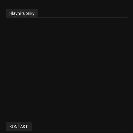
Hlavní rubriky
Aktuality
Ekonomika
Politika
EU
Podcasty
Finance
Byznys
Investice
Ke kávě a čaji
Adman´s Choice
KONTAKT