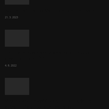
Komentář: Hanba Vám, prezidente Pavle…
21. 3. 2023
Za místenkové peklo ve vlacích mohou
cestující, tvrdí ČD
4. 8. 2022
Vláda zvažuje vyšší zdanění chudých a
střední třídy. Bohaté nechá být