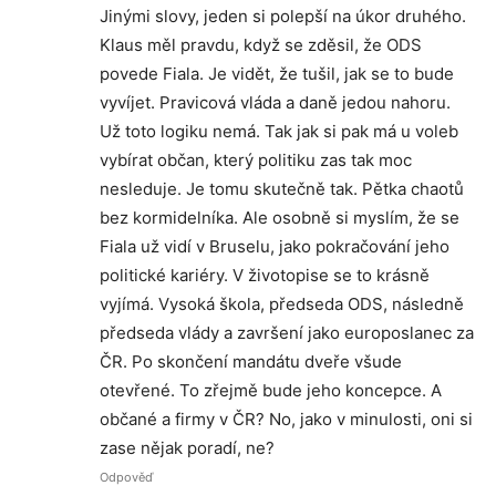
Jinými slovy, jeden si polepší na úkor druhého.
Klaus měl pravdu, když se zděsil, že ODS
povede Fiala. Je vidět, že tušil, jak se to bude
vyvíjet. Pravicová vláda a daně jedou nahoru.
Už toto logiku nemá. Tak jak si pak má u voleb
vybírat občan, který politiku zas tak moc
nesleduje. Je tomu skutečně tak. Pětka chaotů
bez kormidelníka. Ale osobně si myslím, že se
Fiala už vidí v Bruselu, jako pokračování jeho
politické kariéry. V životopise se to krásně
vyjímá. Vysoká škola, předseda ODS, následně
předseda vlády a završení jako europoslanec za
ČR. Po skončení mandátu dveře všude
otevřené. To zřejmě bude jeho koncepce. A
občané a firmy v ČR? No, jako v minulosti, oni si
zase nějak poradí, ne?
Odpověď