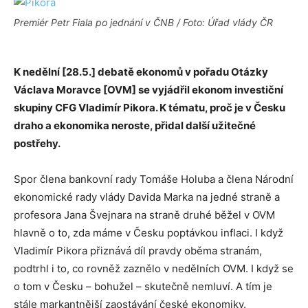
Premiér Petr Fiala po jednání v ČNB / Foto: Úřad vlády ČR
K nedělní [28.5.] debatě ekonomů v pořadu Otázky
Václava Moravce [OVM] se vyjádřil ekonom investiční
skupiny CFG Vladimír Pikora. K tématu, proč je v Česku
draho a ekonomika neroste, přidal další užitečné
postřehy.
Spor člena bankovní rady Tomáše Holuba a člena Národní
ekonomické rady vlády Davida Marka na jedné straně a
profesora Jana Švejnara na straně druhé běžel v OVM
hlavně o to, zda máme v Česku poptávkou inflaci. I když
Vladimír Pikora přiznává díl pravdy oběma stranám,
podtrhl i to, co rovněž zaznělo v nedělních OVM. I když se
o tom v Česku – bohužel – skutečně nemluví. A tím je
stále markantnější zaostávání české ekonomiky.