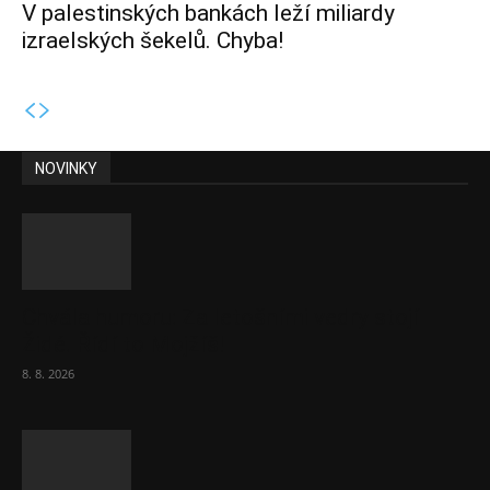
V palestinských bankách leží miliardy
izraelských šekelů. Chyba!
NOVINKY
Chvála humoru: Za letošními vedry stojí
Židé. Řídí to Mojžíš!
8. 8. 2026