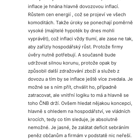
inflace je hnána hlavně dovozovou inflací.
Růstem cen energií , což se projeví ve všech
komoditách. Takže úroky se ponechají poměrně
vysoké (majitelé hypoték by dnes mohli
vyprávět), což inflaci vždy tlumí, ale zase ne tak,
aby zařízly hospodářský růst. Protože firmy
úvěry nutně potřebují. A současně bude
udržovat silnou korunu, protože opak by
způsobil další zdražování zboží a služeb z
dovozu a tím by se inflace ještě více zvedala. Je
možné se s ním přít, chválit ho, případně
zatracovat, ale vnitřní logiku to má a hlavně se
toho ČNB drží. Ovšem hledat nějakou koncepci,
hlavně s ohledem na hospodářství, ve vládních
krocích, tedy co tím sleduje, je absolutně
nemožné. Je jasné, že zalátat deficit sebráním
peněz občanům a firmám v podstatě nic neřeší.