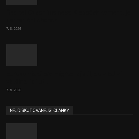
Ředitel CzechBusiness Klepáček komentuje
zahraniční obchod
7. 8. 2026
Eurokomisař pro migraci zjistil, co v EU ví
většina lidí už...
7. 8. 2026
NEJDISKUTOVANĚJŠÍ ČLÁNKY