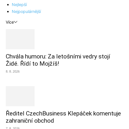
Nejlepší
Nejpopulárnější
Více
Chvála humoru: Za letošními vedry stojí
Židé. Řídí to Mojžíš!
8. 8. 2026
Ředitel CzechBusiness Klepáček komentuje
zahraniční obchod
7. 8. 2026