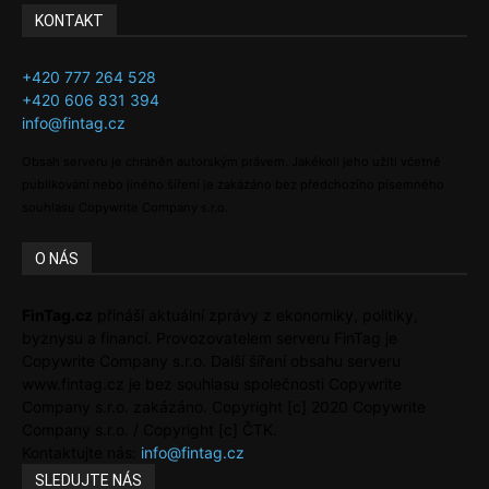
KONTAKT
+420 777 264 528
+420 606 831 394
info@fintag.cz
Obsah serveru je chráněn autorským právem. Jakékoli jeho užití včetně
publikování nebo jiného šíření je zakázáno bez předchozího písemného
souhlasu Copywrite Company s.r.o.
O NÁS
FinTag.cz
přináší aktuální zprávy z ekonomiky, politiky,
byznysu a financí. Provozovatelem serveru FinTag je
Copywrite Company s.r.o. Další šíření obsahu serveru
www.fintag.cz je bez souhlasu společnosti Copywrite
Company s.r.o. zakázáno. Copyright [c] 2020 Copywrite
Company s.r.o. / Copyright [c] ČTK.
Kontaktujte nás:
info@fintag.cz
SLEDUJTE NÁS