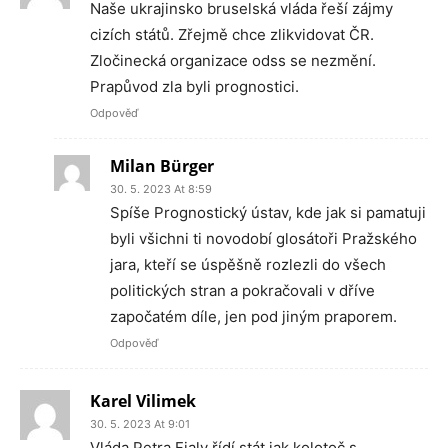
Naše ukrajinsko bruselská vláda řeší zájmy
cizích států. Zřejmě chce zlikvidovat ČR.
Zločinecká organizace odss se nezmění.
Prapůvod zla byli prognostici.
Odpověď
Milan Bürger
30. 5. 2023 At 8:59
Spíše Prognostický ústav, kde jak si pamatuji
byli všichni ti novodobí glosátoři Pražského
jara, kteří se úspěšně rozlezli do všech
politických stran a pokračovali v dříve
započatém díle, jen pod jiným praporem.
Odpověď
Karel Vilimek
30. 5. 2023 At 9:01
Vláda Petra Fialy řídí stát jak kolotoč s