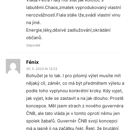
labutěmi.Chaos,zmatek vyprodukovaný vlastní
nerozvážností.Fiala stále lže,svádí vlastní vinu
na jiné.
Energie,léky,děsivé zadlužování,okrádání
občanů.
Odpověď
Fénix
30. 5. 2023 At 13:23
Bohužel je to tak. I pro pitomý výlet musíte mít
nějaký cíl, záměr, co má být předmětem výletu a
podle toho vyplynou konkrétní kroky. Kdy vyjet,
jak vyjet, kde se zastavit a na jak dlouho. Prostě
koncepce. Měl jsem strach z nového guvernéra
ČNB, ale tato vláda je v tomto oproti němu jen
spolek žabařů. Guvernér ČNB svoji koncepci
má a jasně ji na začátku řekl. Řekl, že brutální