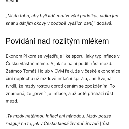
nevidí.
„Místo toho, aby byli lidé motivováni podnikat, vidím jen
snahu dát jim okovy v podobě vyšších daní,“
dodává.
Povídání nad rozlitým mlékem
Ekonom Pikora se vyjadřuje i ke sporu, jaký typ inflace v
Česku vlastně máme. A jak se na ní podílí růst mezd.
Zatímco Tomáš Holub v OVM řekl, že v české ekonomice
činí neplechu už mzdově inflační spirála, Jan Švejnar
tvrdil, že mzdy rostou oproti cenám se zpožděním. To
znamená, že „první“ je inflace, a až poté přichází růst
mezd.
„Ty mzdy netáhnou inflaci ani náhodou. Mzdy pouze
reagují na to, jak v Česku klesá životní úroveň
[růst