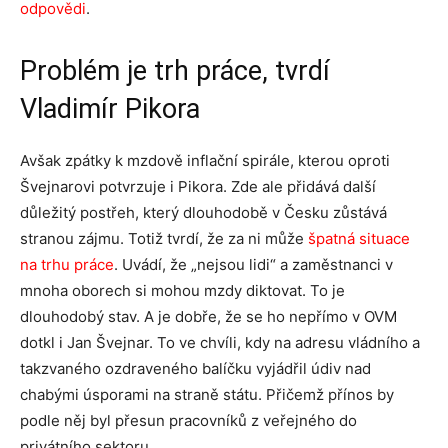
odpovědi
.
Problém je trh práce, tvrdí
Vladimír Pikora
Avšak zpátky k mzdově inflační spirále, kterou oproti
Švejnarovi potvrzuje i Pikora. Zde ale přidává další
důležitý postřeh, který dlouhodobě v Česku zůstává
stranou zájmu. Totiž tvrdí, že za ni může
špatná situace
na trhu práce
. Uvádí, že „nejsou lidi“ a zaměstnanci v
mnoha oborech si mohou mzdy diktovat. To je
dlouhodobý stav. A je dobře, že se ho nepřímo v OVM
dotkl i Jan Švejnar. To ve chvíli, kdy na adresu vládního a
takzvaného ozdraveného balíčku vyjádřil údiv nad
chabými úsporami na straně státu. Přičemž přínos by
podle něj byl přesun pracovníků z veřejného do
privátního sektoru.