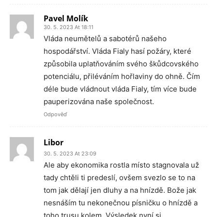
Pavel Molík
30. 5. 2023 At 18:11
Vláda neumětelů a sabotérů našeho
hospodářství. Vláda Fialy hasí požáry, které
způsobila uplatňováním svého škůdcovského
potenciálu, přiléváním hořlaviny do ohně. Čím
déle bude vládnout vláda Fialy, tím více bude
pauperizována naše společnost.
Odpověď
Libor
30. 5. 2023 At 23:09
Ale aby ekonomika rostla místo stagnovala už
tady chtěli ti predeslí, ovšem svezlo se to na
tom jak dělají jen dluhy a na hnízdě. Bože jak
nesnáším tu nekonečnou písničku o hnízdě a
toho trusu kolem. Výsledek nyní si