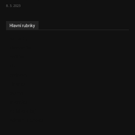
8. 3. 2023
Hlavní rubriky
Aktuality
Ekonomika
Politika
EU
Podcasty
Finance
Byznys
Investice
Ke kávě a čaji
Adman´s Choice