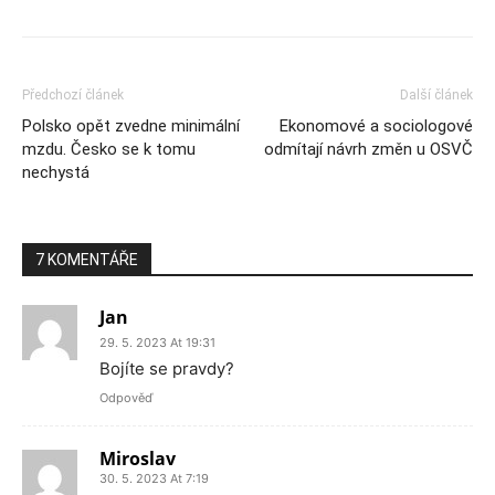
Předchozí článek
Další článek
Polsko opět zvedne minimální
Ekonomové a sociologové
mzdu. Česko se k tomu
odmítají návrh změn u OSVČ
nechystá
7 KOMENTÁŘE
Jan
29. 5. 2023 At 19:31
Bojíte se pravdy?
Odpověď
Miroslav
30. 5. 2023 At 7:19