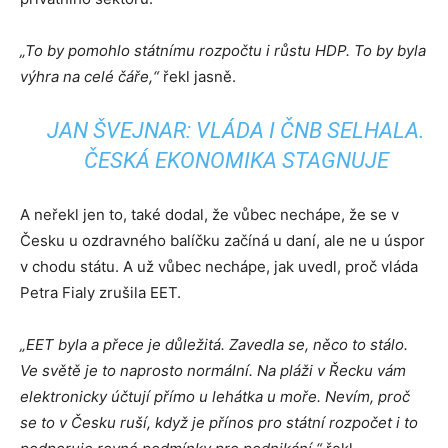
„To by pomohlo státnímu rozpočtu i růstu HDP. To by byla
výhra na celé čáře,“
řekl jasně.
JAN ŠVEJNAR: VLÁDA I ČNB SELHALA.
ČESKÁ EKONOMIKA STAGNUJE
A neřekl jen to, také dodal, že vůbec nechápe, že se v
Česku u ozdravného balíčku začíná u daní, ale ne u úspor
v chodu státu. A už vůbec nechápe, jak uvedl, proč vláda
Petra Fialy zrušila EET.
„EET byla a přece je důležitá. Zavedla se, něco to stálo.
Ve světě je to naprosto normální. Na pláži v Řecku vám
elektronicky účtují přímo u lehátka u moře. Nevím, proč
se to v Česku ruší, když je přínos pro státní rozpočet i to