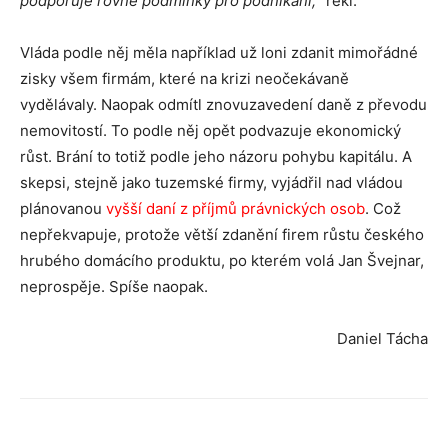
podporuje rovné podmínky pro podnikání,“
řekl.
Vláda podle něj měla například už loni zdanit mimořádné
zisky všem firmám, které na krizi neočekávaně
vydělávaly. Naopak odmítl znovuzavedení daně z převodu
nemovitostí. To podle něj opět podvazuje ekonomický
růst. Brání to totiž podle jeho názoru pohybu kapitálu. A
skepsi, stejně jako tuzemské firmy, vyjádřil nad vládou
plánovanou
vyšší daní z příjmů právnických osob
. Což
nepřekvapuje, protože větší zdanění firem růstu českého
hrubého domácího produktu, po kterém volá Jan Švejnar,
neprospěje. Spíše naopak.
Daniel Tácha