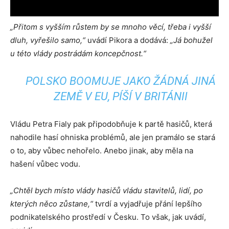
„Přitom s vyšším růstem by se mnoho věcí, třeba i vyšší
dluh, vyřešilo samo,“
uvádí Pikora a dodává:
„Já bohužel
u této vlády postrádám koncepčnost.“
POLSKO BOOMUJE JAKO ŽÁDNÁ JINÁ
ZEMĚ V EU, PÍŠÍ V BRITÁNII
Vládu Petra Fialy pak připodobňuje k partě hasičů, která
nahodile hasí ohniska problémů, ale jen pramálo se stará
o to, aby vůbec nehořelo. Anebo jinak, aby měla na
hašení vůbec vodu.
„Chtěl bych místo vlády hasičů vládu stavitelů, lidí, po
kterých něco zůstane,“
tvrdí a vyjadřuje přání lepšího
podnikatelského prostředí v Česku. To však, jak uvádí,