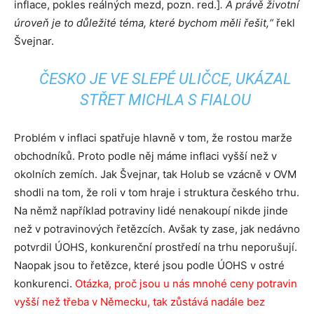
inflace, pokles reálných mezd, pozn. red.]
. A právě životní
úroveň je to důležité téma, které bychom měli řešit,“
řekl
Švejnar.
ČESKO JE VE SLEPÉ ULIČCE, UKÁZAL
STŘET MICHLA S FIALOU
Problém v inflaci spatřuje hlavně v tom, že rostou marže
obchodníků. Proto podle něj máme inflaci vyšší než v
okolních zemích. Jak Švejnar, tak Holub se vzácně v OVM
shodli na tom, že roli v tom hraje i struktura českého trhu.
Na němž například potraviny lidé nenakoupí nikde jinde
než v potravinových řetězcích. Avšak ty zase, jak nedávno
potvrdil ÚOHS, konkurenční prostředí na trhu neporušují.
Naopak jsou to řetězce, které jsou podle ÚOHS v ostré
konkurenci.
Otázka, proč jsou u nás mnohé ceny potravin
vyšší než třeba v Německu, tak zůstává nadále bez