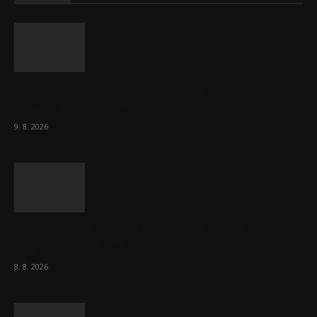
Obcí s vlastními firmami přibývá. Majoritu
drží v 1 037 firmách
9. 8. 2026
Chvála humoru: Za letošními vedry stojí
Židé. Řídí to Mojše!
8. 8. 2026