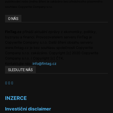
publikování nebo jiného šíření je zakázáno bez předchozího písemného
souhlasu Copywrite Company s.r.o.
O NÁS
FinTag.cz
přináší aktuální zprávy z ekonomiky, politiky,
byznysu a financí. Provozovatelem serveru FinTag je
Copywrite Company s.r.o. Další šíření obsahu serveru
www.fintag.cz je bez souhlasu společnosti Copywrite
Company s.r.o. zakázáno. Copyright [c] 2020 Copywrite
Company s.r.o. / Copyright [c] ČTK.
Kontaktujte nás:
info@fintag.cz
SLEDUJTE NÁS
INZERCE
Investiční disclaimer