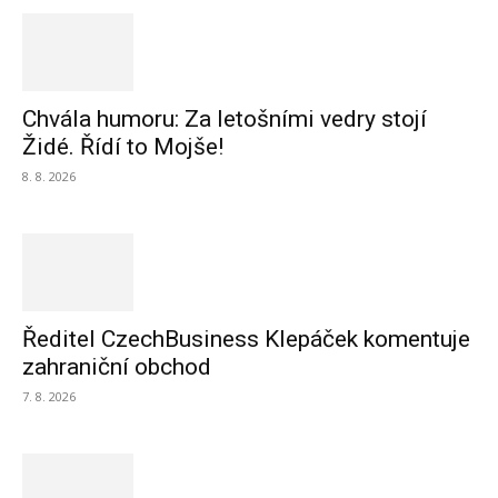
Chvála humoru: Za letošními vedry stojí
Židé. Řídí to Mojše!
8. 8. 2026
Ředitel CzechBusiness Klepáček komentuje
zahraniční obchod
7. 8. 2026