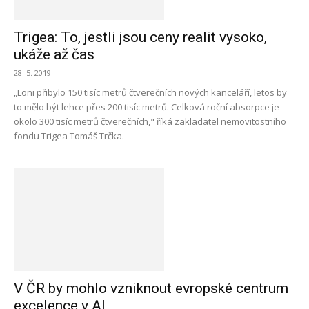
Trigea: To, jestli jsou ceny realit vysoko,
ukáže až čas
28. 5. 2019
„Loni přibylo 150 tisíc metrů čtverečních nových kanceláří, letos by
to mělo být lehce přes 200 tisíc metrů. Celková roční absorpce je
okolo 300 tisíc metrů čtverečních," říká zakladatel nemovitostního
fondu Trigea Tomáš Trčka.
V ČR by mohlo vzniknout evropské centrum
excelence v AI