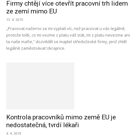
Firmy chtějí více otevřít pracovní trh lidem
ze zemí mimo EU
13. 4. 2019
„Pracovat načerno se mi vyplatí víc, než pracovat u vás legálně,
protože tolik, co mi vezme z platu váš stát, mi z platu nevezme ani
ta naše mafie,“ dozvěděl se majitel středočeské firmy, jenž chtěl
legálně zaměstnávat Ukrajince.
Kontrola pracovníků mimo země EU je
nedostatečná, tvrdí lékaři
4. 4. 2019