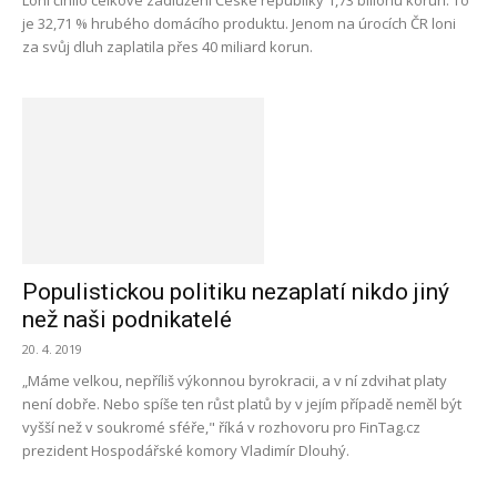
Loni činilo celkové zadlužení České republiky 1,73 bilionu korun. To
je 32,71 % hrubého domácího produktu. Jenom na úrocích ČR loni
za svůj dluh zaplatila přes 40 miliard korun.
Populistickou politiku nezaplatí nikdo jiný
než naši podnikatelé
20. 4. 2019
„Máme velkou, nepříliš výkonnou byrokracii, a v ní zdvihat platy
není dobře. Nebo spíše ten růst platů by v jejím případě neměl být
vyšší než v soukromé sféře," říká v rozhovoru pro FinTag.cz
prezident Hospodářské komory Vladimír Dlouhý.