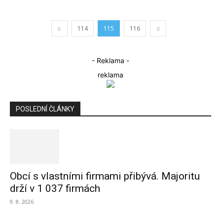
114
115
116
- Reklama -
reklama
POSLEDNÍ ČLÁNKY
Obcí s vlastními firmami přibývá. Majoritu
drží v 1 037 firmách
9. 8. 2026