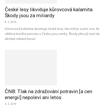
České lesy likviduje kůrovcová kalamita.
Škody jsou za miliardy
8. 5. 2019
Kůrovcová kalamita decimuje české lesy. Na vině je sucho a to, že
většina lesního porostu v Česku jsou smrky. Škody jdou již nyní do
desítek miliard korun.
ČNB: Tlak na zdražování potravin [a cen
energií] nepoleví ani letos
6. 5. 2019