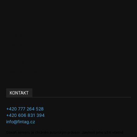
Politika
EU
Podcasty
Finance
Byznys
Investice
Ke kávě a čaji
Adman´s Choice
KONTAKT
+420 777 264 528
+420 606 831 394
info@fintag.cz
Obsah serveru je chráněn autorským právem. Jakékoli jeho užití včetně