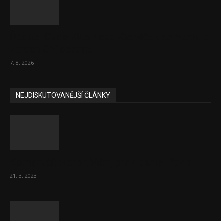
Ředitel CzechBusiness Klepáček komentuje
zahraniční obchod
7. 8. 2026
NEJDISKUTOVANĚJŠÍ ČLÁNKY
Komentář: Hanba Vám, prezidente Pavle…
21. 3. 2023