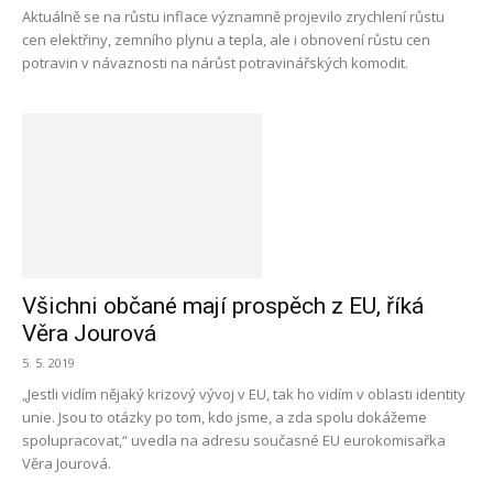
Aktuálně se na růstu inflace významně projevilo zrychlení růstu
cen elektřiny, zemního plynu a tepla, ale i obnovení růstu cen
potravin v návaznosti na nárůst potravinářských komodit.
Všichni občané mají prospěch z EU, říká
Věra Jourová
5. 5. 2019
„Jestli vidím nějaký krizový vývoj v EU, tak ho vidím v oblasti identity
unie. Jsou to otázky po tom, kdo jsme, a zda spolu dokážeme
spolupracovat,“ uvedla na adresu současné EU eurokomisařka
Věra Jourová.