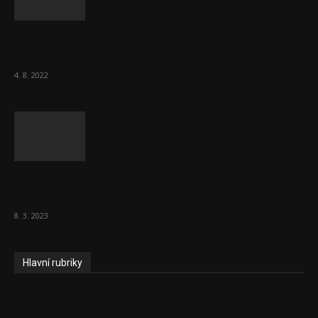
Za místenkové peklo ve vlacích mohou
cestující, tvrdí ČD
4. 8. 2022
Vláda zvažuje vyšší zdanění chudých a
střední třídy. Bohaté nechá být
8. 3. 2023
Hlavní rubriky
Aktuality
Ekonomika