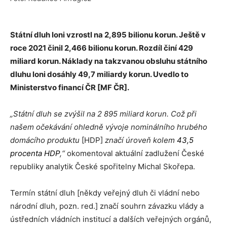
Státní
dluh loni vzrostl na 2,895 bilionu korun. Ještě v
roce 2021 činil 2,466 bilionu korun. Rozdíl činí 429
miliard korun. Náklady na takzvanou obsluhu státního
dluhu loni dosáhly 49,7 miliardy korun. Uvedlo to
Ministerstvo financí ČR [MF ČR].
„Státní dluh se zvýšil na 2 895 miliard korun. Což při
našem očekávání ohledně vývoje nominálního hrubého
domácího produktu
[HDP]
značí úroveň kolem
43,5
procenta HDP
,“
okomentoval aktuální zadlužení České
republiky analytik České spořitelny Michal Skořepa.
Termín státní dluh [někdy veřejný dluh či vládní nebo
národní dluh, pozn. red.] značí souhrn závazku vlády a
ústředních vládních institucí a dalších veřejných orgánů,