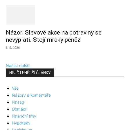
Názor: Slevové akce na potraviny se
nevyplatí. Stojí mraky peněz
6. 8. 2026
Načíst další
NEJČTENĚJŠÍ ČLÁNKY
Vše
Názory a komentáře
FinTag
Domácí
Finanční trhy
Hypotéky
Legislativa