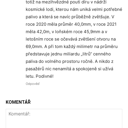
totiž na mezihvězdné pouti díru v nádrži
kosmické lodi, kterou nám uniká velmi potřebné
palivo a která se navíc průběžně zvětšuje. V
roce 2020 měla průměr 40,0mm, v roce 2021
měla 42,0m, v loňském roce 45,9mm a v
letošním roce se očevává zvětšení otvoru na
69,0mm. A při tom každý milimetr na průměru
představuje jednu miliardu „litrů“ cenného
paliva do volného prostoru ročně. A nikdo z
pasažérů nic nenamítá a spokojeně si užívá
letu. Podivné!
Odpověď
KOMENTÁŘ