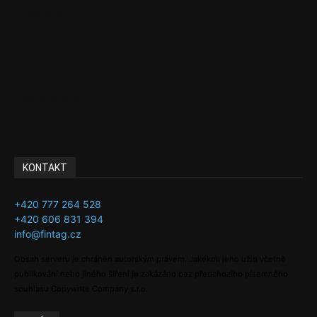
Podcasty
Finance
Byznys
Investice
Ke kávě a čaji
Adman´s Choice
KONTAKT
+420 777 264 528
+420 606 831 394
info@fintag.cz
Obsah serveru je chráněn autorským právem. Jakékoli jeho užití včetně
publikování nebo jiného šíření je zakázáno bez předchozího písemného
souhlasu Copywrite Company s.r.o.