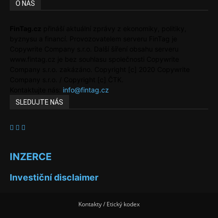
O NÁS
FinTag.cz
přináší aktuální zprávy z ekonomiky, politiky,
byznysu a financí. Provozovatelem serveru FinTag je
Copywrite Company s.r.o. Další šíření obsahu serveru
www.fintag.cz je bez souhlasu společnosti Copywrite
Company s.r.o. zakázáno. Copyright [c] 2020 Copywrite
Company s.r.o. / Copyright [c] ČTK.
Kontaktujte nás:
info@fintag.cz
SLEDUJTE NÁS
INZERCE
Investiční disclaimer
Kontakty / Etický kodex