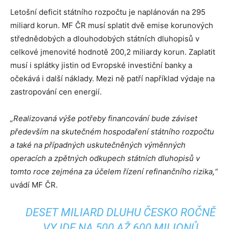
Letošní deficit státního rozpočtu je naplánován na 295
miliard korun. MF ČR musí splatit
dvě emise korunových
střednědobých
a
dlouhodobých
státních
dluhopisů
v
celkové
jmenovité hodnotě
200,2 miliardy korun. Zaplatit
musí i splátky jistin
od Evropské investiční
banky a
očekává i další náklady. Mezi ně patří například výdaje na
zastropování cen energií.
„Realizovaná výše potřeby financování bude záviset
především na skutečném hospodaření státního rozpočtu
a také na případných uskutečněných výměnných
operacích a zpětných odkupech státních dluhopisů v
tomto roce zejména za účelem řízení refinančního rizika,“
uvádí MF ČR.
DESET MILIARD DLUHU ČESKO ROČNĚ
VYJDE NA 500 AŽ 600 MILIONŮ