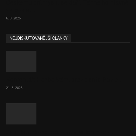
Českému průmyslu se daří. Táhne ho hlavně
výroba aut
6. 8. 2026
NEJDISKUTOVANĚJŠÍ ČLÁNKY
Komentář: Hanba Vám, prezidente Pavle…
21. 3. 2023
Za místenkové peklo ve vlacích mohou