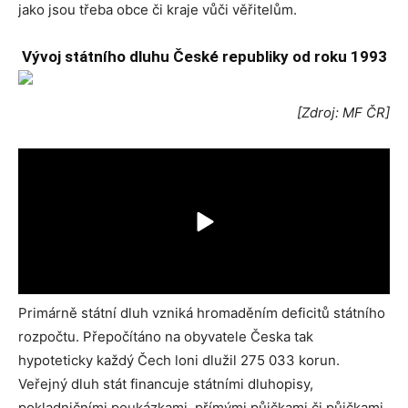
jako jsou třeba obce či kraje vůči věřitelům.
Vývoj státního dluhu České republiky od roku 1993
[Zdroj: MF ČR]
Primárně státní dluh vzniká hromaděním deficitů státního
rozpočtu. Přepočítáno na obyvatele Česka tak
hypoteticky každý Čech loni dlužil 275 033 korun.
Veřejný dluh stát financuje státními dluhopisy,
pokladničními poukázkami, přímými půjčkami či půjčkami