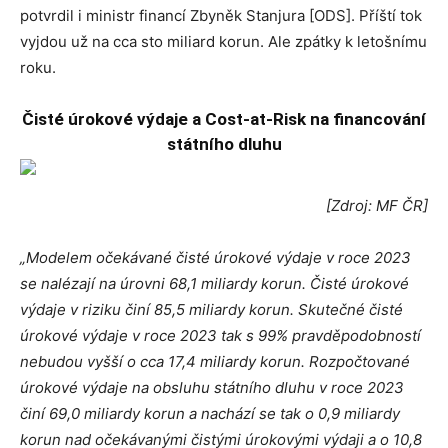
potvrdil i ministr financí Zbyněk Stanjura [ODS]. Příští tok
vyjdou už na cca sto miliard korun. Ale zpátky k letošnímu
roku.
Čisté úrokové výdaje a Cost-at-Risk na financování
státního dluhu
[Zdroj: MF ČR]
„Modelem očekávané čisté úrokové výdaje v roce 2023
se nalézají na úrovni 68,1 miliardy korun. Čisté úrokové
výdaje v riziku činí 85,5 miliardy korun. Skutečné čisté
úrokové výdaje v roce 2023 tak s 99% pravděpodobností
nebudou vyšší o cca 17,4 miliardy korun. Rozpočtované
úrokové výdaje na obsluhu státního dluhu v roce 2023
činí 69,0 miliardy korun a nachází se tak o 0,9 miliardy
korun nad očekávanými čistými úrokovými výdaji a o 10,8