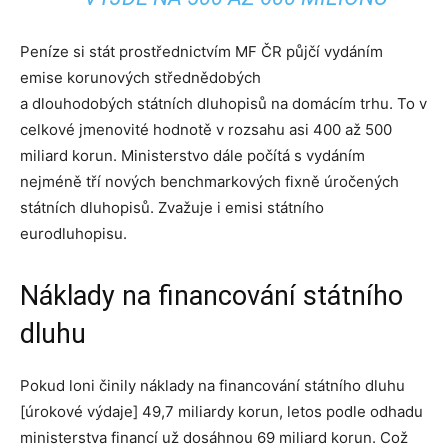
Peníze si stát prostřednictvím MF ČR půjčí vydáním
emise
korunových
střednědobých
a
dlouhodobých státních dluhopisů na domácím
trhu. To v
celkové jmenovité hodnotě v
rozsahu
asi
400 až 500
miliard korun. Ministerstvo d
ále počítá s
vydáním
nejméně
tří
nových
benchmarkových
fixně úročených
státních dluhopisů
. Zvažuje i
emisi státního
eurodluhopisu
.
Náklady na financování státního
dluhu
Pokud loni činily náklady na financování státního dluhu
[úrokové výdaje] 49,7 miliardy korun, letos podle odhadu
ministerstva financí už dosáhnou 69 miliard korun. Což