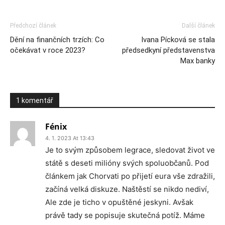
Předchozí článek
Další článek
Dění na finančních trzích: Co
Ivana Pícková se stala
očekávat v roce 2023?
předsedkyní představenstva
Max banky
1 komentář
Fénix
4. 1. 2023 At 13:43
Je to svým způsobem legrace, sledovat život ve
státě s deseti milióny svých spoluobčanů. Pod
článkem jak Chorvati po přijetí eura vše zdražili,
začíná velká diskuze. Naštěstí se nikdo nediví,
Ale zde je ticho v opuštěné jeskyni. Avšak
právě tady se popisuje skutečná potíž. Máme