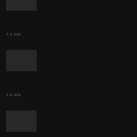
Musk vyjevil další ze svých vizí. Je to
raketový růst tržeb...
7. 8. 2026
ČNB sazby nezměnila. Předchozí zvýšení
bylo správné, uvedl Michl
6. 8. 2026