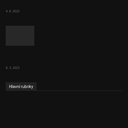
cestující, tvrdí ČD
4. 8. 2022
Vláda zvažuje vyšší zdanění chudých a
střední třídy. Bohaté nechá být
8. 3. 2023
Hlavní rubriky
Aktuality
Ekonomika
Politika
EU