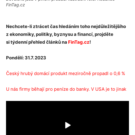
FinTag.cz
Nechcete-li ztrácet čas hledáním toho nejdůležitějšího
z ekonomiky, politiky, byznysu a financí
, projděte
si
týdenní
přehled článků na
FinTag.cz
!
Pondělí: 31.7. 2023
Český hrubý domácí produkt meziročně propadl o 0,6 %
U nás firmy běhají pro peníze do banky. V USA je to jinak