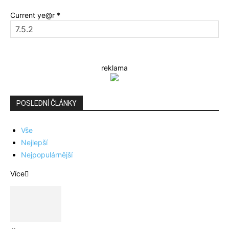
Current ye@r
*
reklama
POSLEDNÍ ČLÁNKY
Vše
Nejlepší
Nejpopulárnější
Více