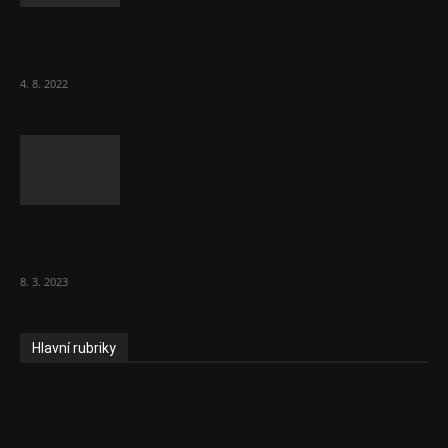
Za místenkové peklo ve vlacích mohou
cestující, tvrdí ČD
4. 8. 2022
Vláda zvažuje vyšší zdanění chudých a
střední třídy. Bohaté nechá být
8. 3. 2023
Hlavní rubriky
Aktuality
Ekonomika