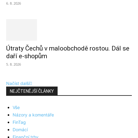
6. 8. 2026
Útraty Čechů v maloobchodě rostou. Dál se
daří e-shopům
5. 8. 2026
Načíst další
NEJČTENĚJŠÍ ČLÁNKY
Vše
Názory a komentáře
FinTag
Domácí
Finanční trhy