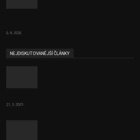
Názor: Slevové akce na potraviny se
nevyplatí. Stojí mraky peněz
6. 8. 2026
NEJDISKUTOVANĚJŠÍ ČLÁNKY
Komentář: Hanba Vám, prezidente Pavle…
21. 3. 2023