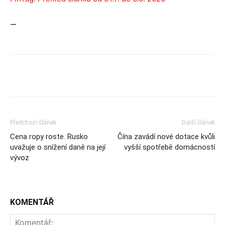
—
Předchozí článek
Další článek
Cena ropy roste. Rusko
Čína zavádí nové dotace kvůli
uvažuje o snížení daně na její
vyšší spotřebě domácností
vývoz
KOMENTÁŘ