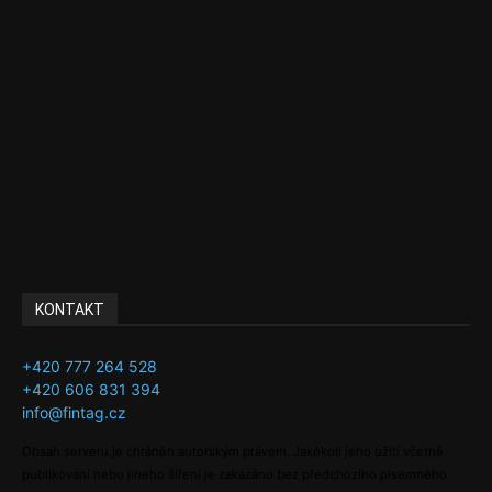
Politika
EU
Podcasty
Finance
Byznys
Investice
Ke kávě a čaji
Adman´s Choice
KONTAKT
+420 777 264 528
+420 606 831 394
info@fintag.cz
Obsah serveru je chráněn autorským právem. Jakékoli jeho užití včetně
publikování nebo jiného šíření je zakázáno bez předchozího písemného