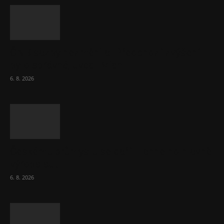
ČNB sazby nezměnila. Předchozí zvýšení
bylo správné, uvedl Michl
6. 8. 2026
Českému průmyslu se daří. Táhne ho hlavně
výroba aut
6. 8. 2026