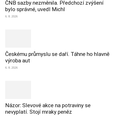
ČNB sazby nezměnila. Předchozí zvýšení
bylo správné, uvedl Michl
6. 8. 2026
Českému průmyslu se daří. Táhne ho hlavně
výroba aut
6. 8. 2026
Názor: Slevové akce na potraviny se
nevyplatí. Stojí mraky peněz