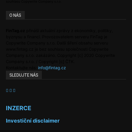
souhlasu Copywrite Company s.r.o.
O NÁS
FinTag.cz
přináší aktuální zprávy z ekonomiky, politiky,
byznysu a financí. Provozovatelem serveru FinTag je
Copywrite Company s.r.o. Další šíření obsahu serveru
www.fintag.cz je bez souhlasu společnosti Copywrite
Company s.r.o. zakázáno. Copyright [c] 2020 Copywrite
Company s.r.o. / Copyright [c] ČTK.
Kontaktujte nás:
info@fintag.cz
SLEDUJTE NÁS
INZERCE
Investiční disclaimer