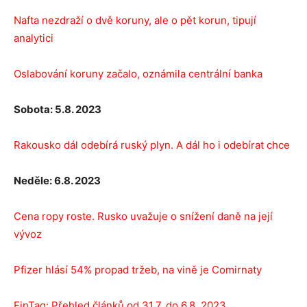
Nafta nezdraží o dvě koruny, ale o pět korun, tipují
analytici
Oslabování koruny začalo, oznámila centrální banka
Sobota: 5.8. 2023
Rakousko dál odebírá ruský plyn. A dál ho i odebírat chce
Neděle: 6.8. 2023
Cena ropy roste. Rusko uvažuje o snížení daně na její
vývoz
Pfizer hlásí 54% propad tržeb, na vině je Comirnaty
FinTag: Přehled článků od 31.7. do 6.8. 2023