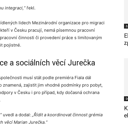
ou integraci,“
řekl.
ídlených lidech Mezinárodní organizace pro migraci
Z
, kteří v Česku pracují, nemá písemnou pracovní
E
pracovní činnosti či provedení práce s limitovaným
z
t pojistné.
e a sociálních věcí Jurečka
polečnosti musí stát podle premiéra Fiala dál
o znamená, zajistit jim vhodné podmínky pro pobyt,
 podpory v Česku i pro případ, kdy dočasná ochrana
D
.
K
,“
uvedl a dodal:
„Řídit a koordinovat činnost grémia
e
ch věcí Marian Jurečka.
“