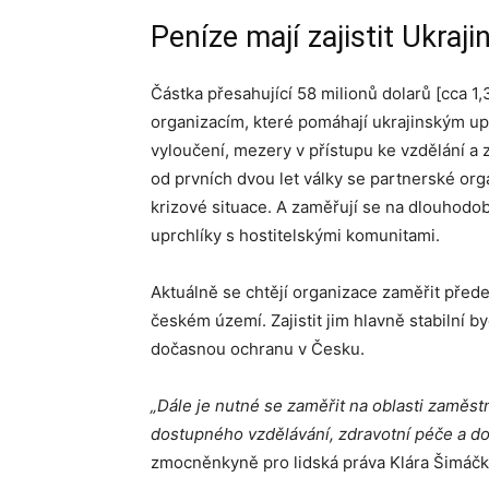
Peníze mají zajistit Ukraj
Částka přesahující 58 milionů dolarů [cca 1
organizacím, které pomáhají ukrajinským upr
vyloučení, mezery v přístupu ke vzdělání a 
od prvních dvou let války se partnerské org
krizové situace. A zaměřují se na dlouhodob
uprchlíky s hostitelskými komunitami.
Aktuálně se chtějí organizace zaměřit přede
českém území. Zajistit jim hlavně stabilní 
dočasnou ochranu v Česku.
„Dále je nutné se zaměřit na oblasti zaměstn
dostupného vzdělávání, zdravotní péče a d
zmocněnkyně pro lidská práva Klára Šimáčk