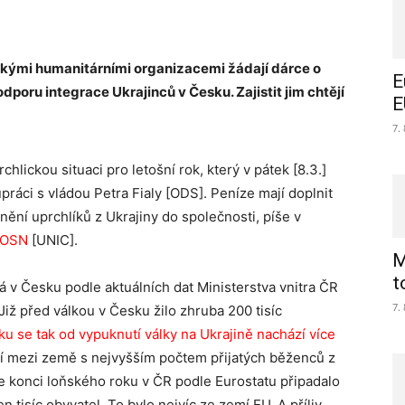
kými humanitárními organizacemi žádají dárce o
E
odporu integrace Ukrajinců v Česku. Zajistit jim chtějí
E
7.
hlickou situaci pro letošní rok, který v pátek [8.3.]
práci s vládou Petra Fialy [ODS]. Peníze mají doplnit
nění uprchlíků z Ukrajiny do společnosti, píše v
 OSN
[UNIC].
M
t
 v Česku podle aktuálních dat Ministerstva vnitra ČR
7.
Již před válkou v Česku žilo zhruba 200 tisíc
 se tak od vypuknutí války na Ukrajině nachází více
ří mezi země s nejvyšším počtem přijatých běženců z
Ke konci loňského roku v ČR podle Eurostatu připadalo
tisíc obyvatel. To bylo nejvíc ze zemí EU. A příliv