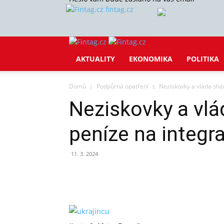
fintag.cz
AKTUALITY
EKONOMIKA
POLITIKA
Domů
Podpůrná opatření
Neziskovky a vláda shán
Neziskovky a vlád
peníze na integra
11. 3. 2024
Sdílet