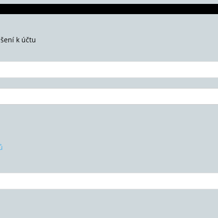
ášení k účtu
ů