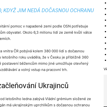
KO, KDYŽ JIM NEDÁ DOČASNOU OCHRANU
nitární pomoc v napadené zemi podle OSN potřebuje
tům obyvatel. Okolo 6,3 milionu lidí ze země kvůli válce
zemích.
a vnitra ČR pobývá kolem 380 000 lidí s dočasnou
u letošního roku uváděla, že v Česku je přibližně 360
vé postavení běžencům mimo jiné umožňuje otevřený
Ví
vzdělávání a volný vstup na pracovní trh.
začleňování Ukrajinců
e od letošního ledna zabývá Vládní grémium složené ze
rgán má ukrajinským uprchlíkům s dočasnou ochranou