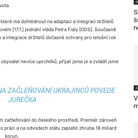
E
vota.
S
š
, které má dohlédnout na adaptaci a integraci držitelů
n
vém [17.1.] jednání vláda Petra Fialy [ODS]. Současně
e a integrace držitelů dočasné ochrany pro letošní rok
byvatel nevíce uprchlíků, přijali jsme je a zvládli jsme
Z
NA ZAČLEŇOVÁNÍ UKRAJINCŮ POVEDE
V
JUREČKA
m
jich začleňování do českého prostředí. Premiér zároveň
šlo práci a na odvodech státu zaplatili zhruba 18 miliard
korun.