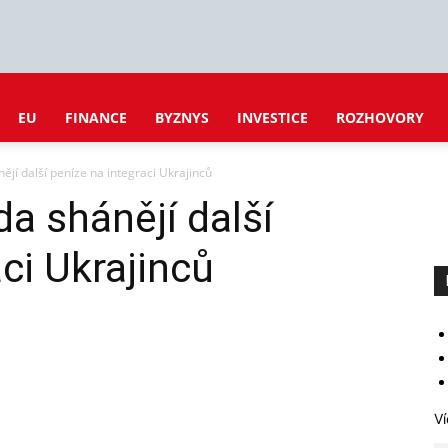
EU
FINANCE
BYZNYS
INVESTICE
ROZHOVORY
ějí další peníze na integraci Ukrajinců
a shánějí další
ci Ukrajinců
Ví