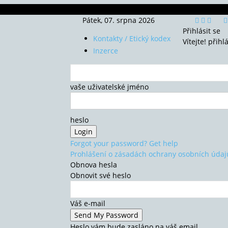
Pátek, 07. srpna 2026
Přihlásit se
Kontakty / Etický kodex
Vítejte! přihl
Inzerce
vaše uživatelské jméno
heslo
Forgot your password? Get help
Prohlášení o zásadách ochrany osobních údaj
Obnova hesla
Obnovit své heslo
Váš e-mail
Heslo vám bude zasláno na váš email