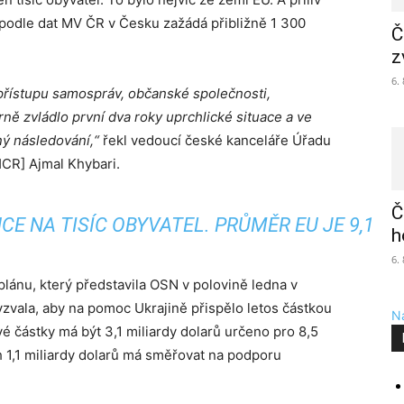
odle dat MV ČR v Česku zažádá přibližně 1 300
Č
z
6.
u přístupu samospráv, občanské společnosti,
ě zvládlo první dva roky uprchlické situace a ve
ý následování,“
řekl vedoucí české kanceláře Úřadu
CR] Ajmal Khybari.
Č
CE NA TISÍC OBYVATEL. PRŮMĚR EU JE 9,1
h
6.
plánu, který představila OSN v polovině ledna v
vala, aby na pomoc Ukrajině přispělo letos částkou
Na
ové částky má být 3,1 miliardy dolarů určeno pro 8,5
h 1,1 miliardy dolarů má směřovat na podporu