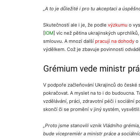
„A to je důležité i pro tu akceptaci a úspěšn
Skutečností ale i je, že podle
výzkumu
o vys
[
IOM
] víc než pětina ukrajinských uprchlíků
smlouvu. A mnozí další
pracují na dohody
o 
výdělkem. Což je zbavuje povinnosti odvádě
Grémium vede ministr prác
V podpoře začleňování Ukrajinců do české s
pokračovat. A myslet na to i do budoucna. T
vzdělávání, práci, zdravotní péči i sociální
skončí či se promění v jiný systém, vysvětlil
„Proto jsme stanovili vznik Vládního grémia
bude vicepremiér a ministr práce a sociální