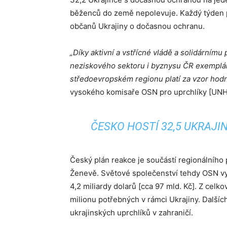
běženců do země nepolevuje. Každý týden p
občanů Ukrajiny o dočasnou ochranu.
„Díky aktivní a vstřícné vládě a solidárním
neziskového sektoru i byznysu ČR exemplárn
středoevropském regionu platí za vzor hodn
vysokého komisaře OSN pro uprchlíky [UNH
ČESKO HOSTÍ 32,5 UKRAJIN
Český plán reakce je součástí regionálního 
Ženevě. Světové společenství tehdy OSN vyz
4,2 miliardy dolarů [cca 97 mld. Kč]. Z celk
milionu potřebných v rámci Ukrajiny. Dalšíc
ukrajinských uprchlíků v zahraničí.