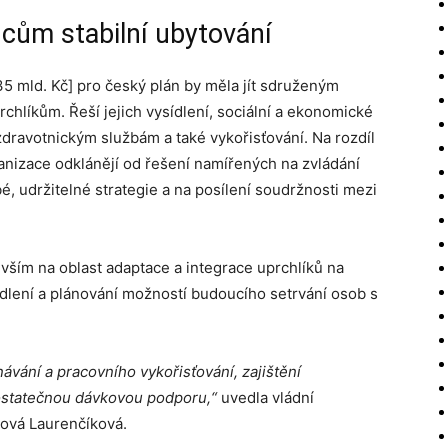
incům stabilní ubytování
,35 mld. Kč] pro český plán by měla jít sdruženým
chlíkům. Řeší jejich vysídlení, sociální a ekonomické
zdravotnickým službám a také vykořisťování. Na rozdíl
anizace odklánějí od řešení namířených na zvládání
é, udržitelné strategie a na posílení soudržnosti mezi
vším na oblast adaptace a integrace uprchlíků na
bydlení a plánování možností budoucího setrvání osob s
ávání a pracovního vykořisťování, zajištění
ostatečnou dávkovou podporu,“
uvedla vládní
ová Laurenčíková.