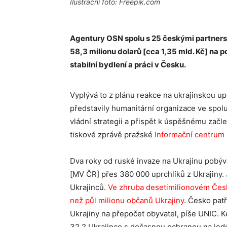
Ilustrační foto: Freepik.com
Agentury OSN spolu s 25 českými partners
58,3 milionu dolarů [cca 1,35 mld. Kč] na p
stabilní bydlení a práci v Česku.
Vyplývá to z plánu reakce na ukrajinskou uprc
představily humanitární organizace ve spolu
vládní strategii a přispět k úspěšnému začle
tiskové zprávě pražské
Informační centrum
Dva roky od ruské invaze na Ukrajinu pobývá
[MV ČR] přes 380 000 uprchlíků z Ukrajiny. 
Ukrajinců.
Ve zhruba desetimilionovém Česku
než půl milionu občanů Ukrajiny
. Česko pat
Ukrajiny na přepočet obyvatel, píše UNIC. 
32,2 Ukrajince s dočasnou ochranou na jeden 