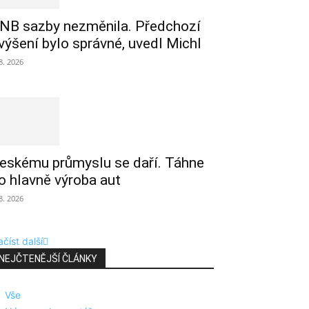
NB sazby nezměnila. Předchozí
výšení bylo správné, uvedl Michl
 8. 2026
eskému průmyslu se daří. Táhne
o hlavně výroba aut
 8. 2026
číst další
NEJČTENĚJŠÍ ČLÁNKY
Vše