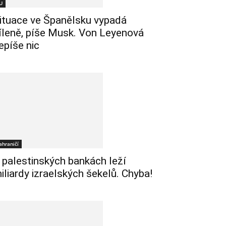
U
ituace ve Španělsku vypadá
íleně, píše Musk. Von Leyenová
epíše nic
ahraničí
 palestinských bankách leží
iliardy izraelských šekelů. Chyba!