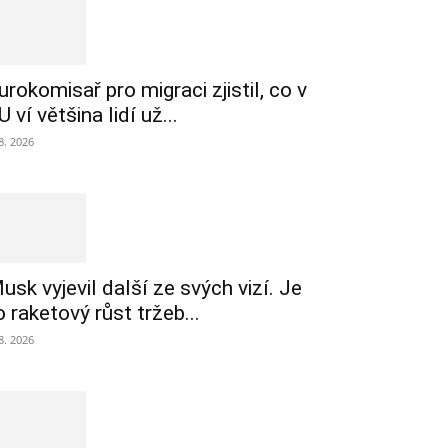
urokomisař pro migraci zjistil, co v
U ví většina lidí už...
 8. 2026
usk vyjevil další ze svých vizí. Je
o raketový růst tržeb...
 8. 2026