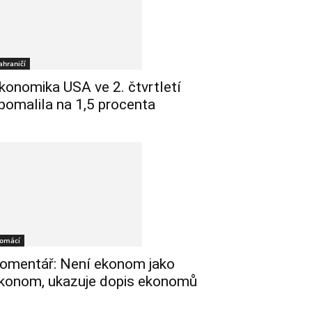
ahraničí
konomika USA ve 2. čtvrtletí
pomalila na 1,5 procenta
omácí
omentář: Není ekonom jako
konom, ukazuje dopis ekonomů