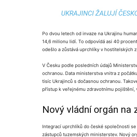
UKRAJINCI ŽALUJÍ ČES
Po dvou letech od invaze na Ukrajinu huma
14,6 milionu lidí. To odpovídá asi 40 procen
odešlo a zůstává uprchlíky v hostitelských 
V Česku podle posledních údajů Ministerstv
ochranou. Data ministerstva vnitra z počátk
tisíc Ukrajinců s dočasnou ochranou. Tako
přístup k veřejnému zdravotnímu pojištění, 
Nový vládní orgán na 
Integrací uprchlíků do české společnosti s
zástupců tuzemských ministerstev. Nový o