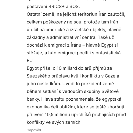
postavení BRICS+ a ŠOS.
Ostatní země, na jejichž teritoriun Írán zaútočil,
celkem poškozeny nejsou, protože tam Írán
útočil na americké a izraelské objekty, hlavně
základny a administrativní centra. Také už
dochází k emigraci z Íránu – hlavně Egypt si
stěžuje, a tuto emigraci pocítí i sionfašistická
EU.
Egypt přišel o 10 miliard dolarů příjmů ze
Suezského průplavu kvůli konfliktu v Gaze a
jeho následkům. Uvedl to prezident země
během setkání s vedoucím skupiny Světové
banky. Hlava státu poznamenala, že egyptská
ekonomika čelí obtížím, které se ještě zhoršují
přílivem 10,5 milionu uprchlíků prchajících před
konflikty ve svých zemích.
Odpověď