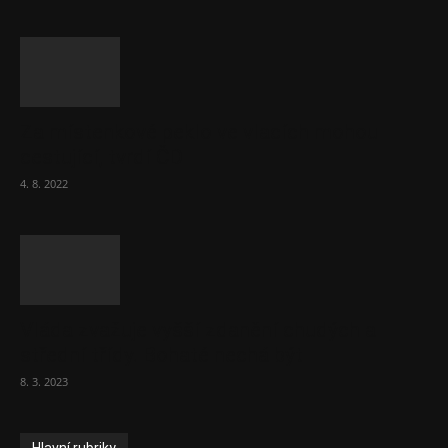
Za místenkové peklo ve vlacích mohou
cestující, tvrdí ČD
4. 8. 2022
Vláda zvažuje vyšší zdanění chudých a
střední třídy. Bohaté nechá být
8. 3. 2023