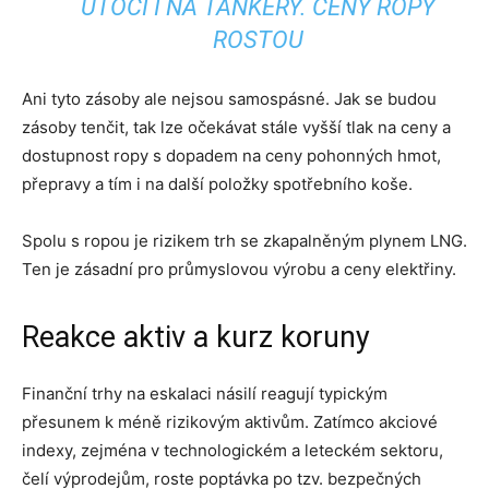
ÚTOČÍ I NA TANKERY. CENY ROPY
ROSTOU
Ani tyto zásoby ale nejsou samospásné. Jak se budou
zásoby tenčit, tak lze očekávat stále vyšší tlak na ceny a
dostupnost ropy s dopadem na ceny pohonných hmot,
přepravy a tím i na další položky spotřebního koše.
Spolu s ropou je rizikem trh se zkapalněným plynem LNG.
Ten je zásadní pro průmyslovou výrobu a ceny elektřiny.
Reakce aktiv a kurz koruny
Finanční trhy na eskalaci násilí reagují typickým
přesunem k méně rizikovým aktivům. Zatímco akciové
indexy, zejména v technologickém a leteckém sektoru,
čelí výprodejům, roste poptávka po tzv. bezpečných