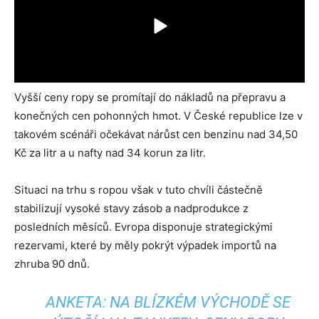
Vyšší ceny ropy se promítají do nákladů na přepravu a
konečných cen pohonných hmot. V České republice lze v
takovém scénáři očekávat nárůst cen benzinu nad 34,50
Kč za litr a u nafty nad 34 korun za litr.
Situaci na trhu s ropou však v tuto chvíli částečně
stabilizují vysoké stavy zásob a nadprodukce z
posledních měsíců. Evropa disponuje strategickými
rezervami, které by měly pokrýt výpadek importů na
zhruba 90 dnů.
ANKETA: NA BLÍZKÉM VÝCHODĚ SE