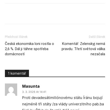
Předchozí článek
Další článek
Česká ekonomika loni rostla o
Komentář: Zelenskyj nemá
2,6 %. Dál ji táhne spotřeba
pravdu. Třetí světová válka
domácností
nezačala
1 komentář
Masunta
3. 3. 2026 At 14:41
Proti devadesátimiliónovému státu Íránu bojují
nejméně tři státy /za vlády univerzitního pab.ba