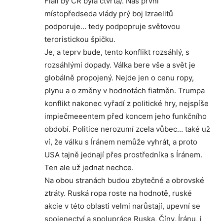
Fiali by ČR byla čtvrtá/. Náš první
místopředseda vlády prý boj Izraelitů
podporuje… tedy podpopruje světovou
teroristickou špičku.
Je, a teprv bude, tento konflikt rozsáhlý, s
rozsáhlými dopady. Válka bere vše a svět je
globálně propojený. Nejde jen o cenu ropy,
plynu a o změny v hodnotách fiatměn. Trumpa
konflikt nakonec vyřadí z politické hry, nejspíše
impiečmeeentem před koncem jeho funkčního
období. Politice nerozumí zcela vůbec… také už
ví, že válku s Íránem nemůže vyhrát, a proto
USA tajně jednají přes prostředníka s Íránem.
Ten ale už jednat nechce.
Na obou stranách budou zbytečné a obrovské
ztráty. Ruská ropa roste na hodnotě, ruské
akcie v této oblasti velmi narůstají, upevní se
spojenectví a spolupráce Ruska, Číny, Íránu, i