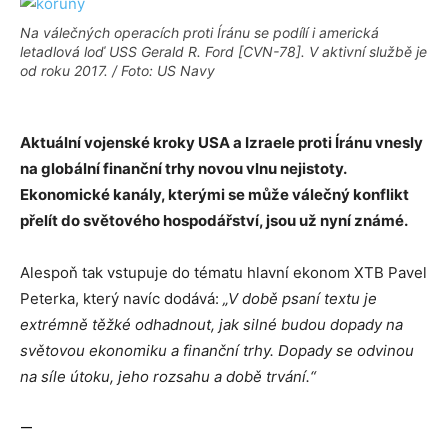
Na válečných operacích proti Íránu se podílí i americká
letadlová loď USS Gerald R. Ford [CVN-78]. V aktivní službě je
od roku 2017. / Foto: US Navy
Aktuální vojenské kroky USA a Izraele proti Íránu vnesly
na globální finanční trhy novou vlnu nejistoty.
Ekonomické kanály, kterými se může válečný konflikt
přelít do světového hospodářství, jsou už nyní známé.
Alespoň tak vstupuje do tématu hlavní ekonom XTB Pavel
Peterka, který navíc dodává:
„V době psaní textu je
extrémně těžké odhadnout, jak silné budou dopady na
světovou ekonomiku a finanční trhy. Dopady se odvinou
na síle útoku, jeho rozsahu a době trvání.“
—