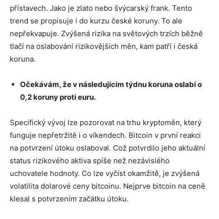
přístavech. Jako je zlato nebo švýcarský frank. Tento
trend se propisuje i do kurzu české koruny. To ale
nepřekvapuje. Zvýšená rizika na světových trzích běžně
tlačí na oslabování rizikovějších měn, kam patří i česká
koruna.
Očekávám, že v následujícím týdnu koruna oslabí o
0,2 koruny proti euru.
Specifický vývoj lze pozorovat na trhu kryptoměn, který
funguje nepřetržitě i o víkendech. Bitcoin v první reakci
na potvrzení útoku oslaboval. Což potvrdilo jeho aktuální
status rizikového aktiva spíše než nezávislého
uchovatele hodnoty. Co lze vyčíst okamžitě, je zvýšená
volatilita dolarové ceny bitcoinu. Nejprve bitcoin na ceně
klesal s potvrzením začátku útoku.