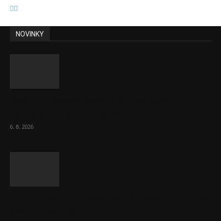
NOVINKY
Názor: Slevové akce na potraviny se
nevyplatí. Stojí mraky peněz
6. 8. 2026
Útraty Čechů v maloobchodě rostou. Dál se
daří e-shopům