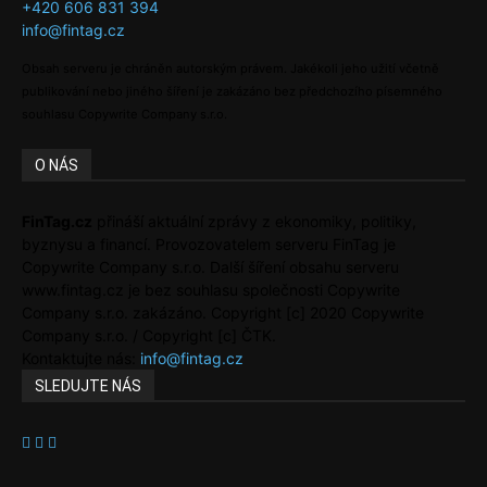
+420 606 831 394
info@fintag.cz
Obsah serveru je chráněn autorským právem. Jakékoli jeho užití včetně
publikování nebo jiného šíření je zakázáno bez předchozího písemného
souhlasu Copywrite Company s.r.o.
O NÁS
FinTag.cz
přináší aktuální zprávy z ekonomiky, politiky,
byznysu a financí. Provozovatelem serveru FinTag je
Copywrite Company s.r.o. Další šíření obsahu serveru
www.fintag.cz je bez souhlasu společnosti Copywrite
Company s.r.o. zakázáno. Copyright [c] 2020 Copywrite
Company s.r.o. / Copyright [c] ČTK.
Kontaktujte nás:
info@fintag.cz
SLEDUJTE NÁS