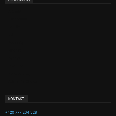
Hlavní rubriky
Aktuality
Ekonomika
Politika
EU
Podcasty
Finance
Byznys
Investice
Ke kávě a čaji
Adman´s Choice
KONTAKT
+420 777 264 528