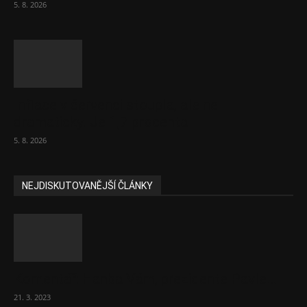
5. 8. 2026
Inflace v červenci stoupla, ale ne
dramaticky. Je 1,7 procenta
5. 8. 2026
NEJDISKUTOVANĚJŠÍ ČLÁNKY
Komentář: Hanba Vám, prezidente Pavle…
21. 3. 2023