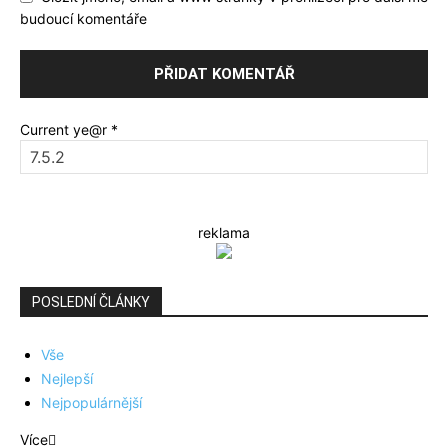
budoucí komentáře
Current ye@r
*
reklama
POSLEDNÍ ČLÁNKY
Vše
Nejlepší
Nejpopulárnější
Více